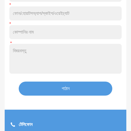
পাঠান
টেলিফোন