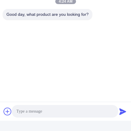
4:24 AM
Good day, what product are you looking for?
Ms. Wong
Sales manager
হোয়াটসঅ্যাপ:
+8613662697476