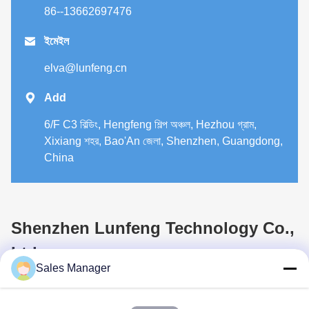
86--13662697476

ইমেইল
elva@lunfeng.cn

Add
6/F C3 বিল্ডিং, Hengfeng শিল্প অঞ্চল, Hezhou গ্রাম,
Xixiang শহর, Bao'An জেলা, Shenzhen, Guangdong,
China
Shenzhen Lunfeng Technology Co.,
Ltd
Sales Manager