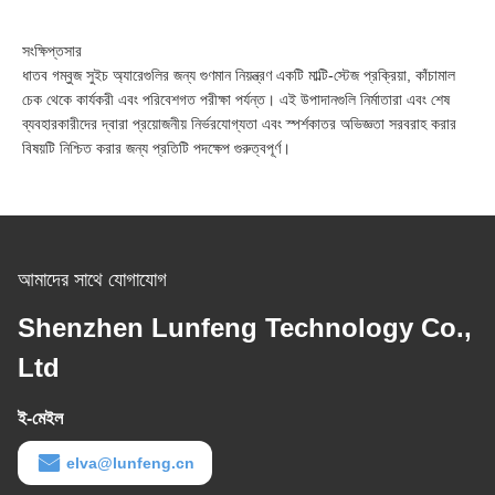
সংক্ষিপ্তসার
ধাতব গম্বুজ সুইচ অ্যারেগুলির জন্য গুণমান নিয়ন্ত্রণ একটি মাল্টি-স্টেজ প্রক্রিয়া, কাঁচামাল
চেক থেকে কার্যকরী এবং পরিবেশগত পরীক্ষা পর্যন্ত। এই উপাদানগুলি নির্মাতারা এবং শেষ
ব্যবহারকারীদের দ্বারা প্রয়োজনীয় নির্ভরযোগ্যতা এবং স্পর্শকাতর অভিজ্ঞতা সরবরাহ করার
বিষয়টি নিশ্চিত করার জন্য প্রতিটি পদক্ষেপ গুরুত্বপূর্ণ।
আমাদের সাথে যোগাযোগ
Shenzhen Lunfeng Technology Co.,
Ltd
ই-মেইল
elva@lunfeng.cn