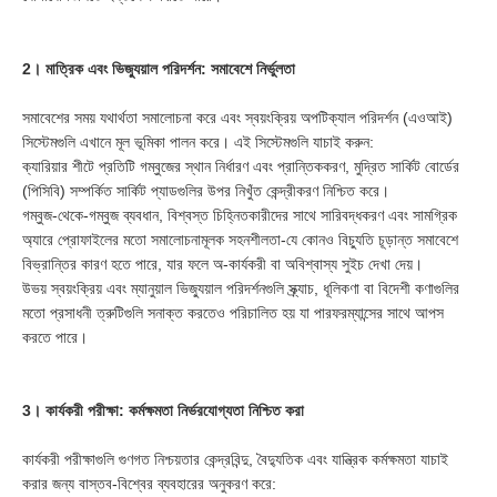
2। মাত্রিক এবং ভিজ্যুয়াল পরিদর্শন: সমাবেশে নির্ভুলতা
সমাবেশের সময় যথার্থতা সমালোচনা করে এবং স্বয়ংক্রিয় অপটিক্যাল পরিদর্শন (এওআই)
সিস্টেমগুলি এখানে মূল ভূমিকা পালন করে। এই সিস্টেমগুলি যাচাই করুন:
ক্যারিয়ার শীটে প্রতিটি গম্বুজের স্থান নির্ধারণ এবং প্রান্তিককরণ, মুদ্রিত সার্কিট বোর্ডের
(পিসিবি) সম্পর্কিত সার্কিট প্যাডগুলির উপর নিখুঁত কেন্দ্রীকরণ নিশ্চিত করে।
গম্বুজ-থেকে-গম্বুজ ব্যবধান, বিশ্বস্ত চিহ্নিতকারীদের সাথে সারিবদ্ধকরণ এবং সামগ্রিক
অ্যারে প্রোফাইলের মতো সমালোচনামূলক সহনশীলতা-যে কোনও বিচ্যুতি চূড়ান্ত সমাবেশে
বিভ্রান্তির কারণ হতে পারে, যার ফলে অ-কার্যকরী বা অবিশ্বাস্য সুইচ দেখা দেয়।
উভয় স্বয়ংক্রিয় এবং ম্যানুয়াল ভিজ্যুয়াল পরিদর্শনগুলি স্ক্র্যাচ, ধূলিকণা বা বিদেশী কণাগুলির
মতো প্রসাধনী ত্রুটিগুলি সনাক্ত করতেও পরিচালিত হয় যা পারফরম্যান্সের সাথে আপস
করতে পারে।
3। কার্যকরী পরীক্ষা: কর্মক্ষমতা নির্ভরযোগ্যতা নিশ্চিত করা
কার্যকরী পরীক্ষাগুলি গুণগত নিশ্চয়তার কেন্দ্রবিন্দু, বৈদ্যুতিক এবং যান্ত্রিক কর্মক্ষমতা যাচাই
করার জন্য বাস্তব-বিশ্বের ব্যবহারের অনুকরণ করে: