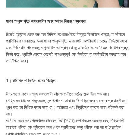
ধাতব গম্বুজ সুইচ অ্যারেগুলির জন্য গুণমান নিয়ন্ত্রণ ব্যবস্থা
রিমোট কন্ট্রোল থেকে শুরু করে চিকিত্সা সরঞ্জামগুলিতে বিস্তৃত ডিভাইসে খাস্তা, স্পর্শকাতর
প্রতিক্রিয়া সরবরাহের জন্য ধাতব গম্বুজ সুইচ অ্যারেগুলি অপরিহার্য। তাদের নির্ভরযোগ্যতা
এবং দীর্ঘমেয়াদী পারফরম্যান্স পুরো উত্পাদন প্রক্রিয়া জুড়ে কঠোর মানের নিয়ন্ত্রণের উপর প্রচুর
নির্ভর করে, প্রতিটি বোতাম প্রেসটি সামঞ্জস্যপূর্ণ এবং নির্ভরযোগ্য কার্যকারিতা সরবরাহ করে
তা নিশ্চিত করে।
1। কাঁচামাল পরিদর্শন: মানের ভিত্তি
উচ্চ-মানের ধাতব গম্বুজ অ্যারেগুলি কাঁচামালগুলিতে কঠোর চেক দিয়ে শুরু হয়।
স্টেইনলেস স্টিলের গম্বুজগুলি, মূল উপাদান, তারা নির্দিষ্ট শক্তি এবং ভ্রমণের প্রয়োজনীয়তা
পূরণ করে তা নিশ্চিত করার জন্য বেধ, কঠোরতা এবং স্থিতিস্থাপকতার জন্য পরিদর্শন করা
হয়।
আঠালো স্তর এবং পলিথিলিন টেরেফথালেট (পিইটি) স্পেসারগুলি অভিন্ন বেধ, শক্তিশালী
আঠালো শক্তি এবং দূষিতদের কাছ থেকে স্বাধীনতার জন্য পরীক্ষা করা হয় যা বৈদ্যুতিক
যোগাযোগগুলিতে হস্তক্ষেপ করতে পারে।