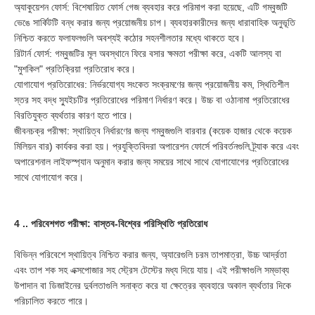
অ্যাকুয়েশন ফোর্স: বিশেষায়িত ফোর্স গেজ ব্যবহার করে পরিমাপ করা হয়েছে, এটি গম্বুজটি
ভেঙে সার্কিটটি বন্ধ করার জন্য প্রয়োজনীয় চাপ। ব্যবহারকারীদের জন্য ধারাবাহিক অনুভূতি
নিশ্চিত করতে ফলাফলগুলি অবশ্যই কঠোর সহনশীলতার মধ্যে থাকতে হবে।
রিটার্ন ফোর্স: গম্বুজটির মূল অবস্থানে ফিরে বসার ক্ষমতা পরীক্ষা করে, একটি আলস্য বা
"মুশকিল" প্রতিক্রিয়া প্রতিরোধ করে।
যোগাযোগ প্রতিরোধের: নির্ভরযোগ্য সংকেত সংক্রমণের জন্য প্রয়োজনীয় কম, স্থিতিশীল
স্তর সহ বদ্ধ স্যুইচটির প্রতিরোধের পরিমাণ নির্ধারণ করে। উচ্চ বা ওঠানামা প্রতিরোধের
বিরতিযুক্ত ব্যর্থতার কারণ হতে পারে।
জীবনচক্র পরীক্ষা: স্থায়িত্ব নির্ধারণের জন্য গম্বুজগুলি বারবার (কয়েক হাজার থেকে কয়েক
মিলিয়ন বার) কার্যকর করা হয়। প্রযুক্তিবিদরা অপারেশন ফোর্সে পরিবর্তনগুলি ট্র্যাক করে এবং
অপারেশনাল লাইফস্প্যান অনুমান করার জন্য সময়ের সাথে সাথে যোগাযোগের প্রতিরোধের
সাথে যোগাযোগ করে।
4 .. পরিবেশগত পরীক্ষা: বাস্তব-বিশ্বের পরিস্থিতি প্রতিরোধ
বিভিন্ন পরিবেশে স্থায়িত্ব নিশ্চিত করার জন্য, অ্যারেগুলি চরম তাপমাত্রা, উচ্চ আর্দ্রতা
এবং তাপ শক সহ এক্সপোজার সহ স্ট্রেস টেস্টের মধ্য দিয়ে যায়। এই পরীক্ষাগুলি সম্ভাব্য
উপাদান বা ডিজাইনের দুর্বলতাগুলি সনাক্ত করে যা ক্ষেত্রের ব্যবহারে অকাল ব্যর্থতার দিকে
পরিচালিত করতে পারে।