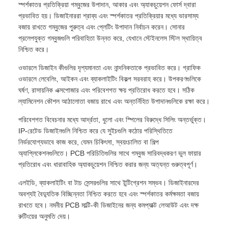
স্পর্শকাতর প্রতিক্রিয়া গম্বুজের উপাদান, আকার এবং অ্যাকচুয়েশন ফোর্স দ্বারা
প্রভাবিত হয়। ডিজাইনাররা শ্রাব্য এবং স্পর্শকাতর প্রতিক্রিয়ার মধ্যে ভারসাম্য
বজায় রাখতে গম্বুজের পুরুত্ব এবং প্লেটিং উপাদান নির্বাচন করেন। সোনার
প্রলেপযুক্ত গম্বুজগুলি পরিবাহিতা উন্নত করে, যেখানে স্টেইনলেস স্টিল স্থায়িত্ব
নিশ্চিত করে।
ওভারলে ডিজাইন কীগুলির দৃশ্যমানতা এবং নান্দনিকতাকে প্রভাবিত করে। গ্রাফিক
ওভারলে লেবেলিং, আইকন এবং ব্যাকলাইটিং বিকল্প সরবরাহ করে। উপকরণগুলিকে
ঘর্ষণ, রাসায়নিক এক্সপোজার এবং পরিবেশগত ক্ষয় প্রতিরোধ করতে হবে। সঠিক
ল্যামিনেশন কৌশল আঠালোতা বজায় রাখে এবং অন্তর্নিহিত উপাদানগুলিকে রক্ষা করে।
পরিবেশগত বিবেচনার মধ্যে আর্দ্রতা, ধুলো এবং স্পিলের বিরুদ্ধে সিলিং অন্তর্ভুক্ত।
IP-রেটেড ডিজাইনগুলি নিশ্চিত করে যে সুইচগুলি কঠোর পরিস্থিতিতে
নির্ভরযোগ্যভাবে কাজ করে, যেমন চিকিৎসা, স্বয়ংচালিত বা শিল্প
অ্যাপ্লিকেশনগুলিতে। PCB পরিচিতিগুলির সাথে গম্বুজ সারিবদ্ধকরণ ভুল ফায়ার
প্রতিরোধ এবং ধারাবাহিক অ্যাকচুয়েশন নিশ্চিত করার জন্য অত্যন্ত গুরুত্বপূর্ণ।
এলইডি, ব্যাকলাইটিং বা টাচ সেন্সরগুলির সাথে ইন্টিগ্রেশন সম্ভব। ডিজাইনারদের
অবশ্যই বৈদ্যুতিক বিচ্ছিন্নতা নিশ্চিত করতে হবে এবং স্পর্শকাতর কর্মক্ষমতা বজায়
রাখতে হবে। নমনীয় PCB মাল্টি-কী ডিজাইনের জন্য কমপ্যাক্ট লেআউট এবং দক্ষ
রুটিংয়ের অনুমতি দেয়।