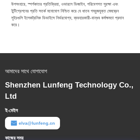
উপসংহারে, স্পর্শকাতর প্রতিক্রিয়া, ওভারলে ডিজাইন, পরিবেশগত সুরক্ষা এবং
ইন্টিগ্রেশনের প্রতি সতর্ক মনোযোগ নিশ্চিত করে যে ধাতব গম্বুজযুক্ত মেমব্রেন
সুইচগুলি ইলেকট্রনিক ডিভাইসে নির্ভরযোগ্য, ব্যবহারকারী-বান্ধব কর্মক্ষমতা প্রদান
করে।
আমাদের সাথে যোগাযোগ
Shenzhen Lunfeng Technology Co.,
Ltd
ই-মেইল
elva@lunfeng.cn
কাজের সময়