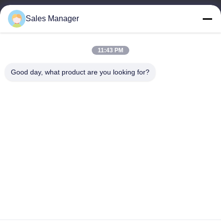
8:00-24:00
Sales Manager
আমাদের ঠিকানা
11:43 PM
কোম্পানির ঠিকানা
6/F C3 বিল্ডিং, Hengfeng শিল্প অঞ্চল, Hezhou গ্রাম, Xixiang শহর, Bao'An
Good day, what product are you looking for?
জেলা, Shenzhen, Guangdong, China
কারখানার ঠিকানা
6/F C3 বিল্ডিং, Hengfeng শিল্প অঞ্চল, Hezhou গ্রাম, Xixiang শহর, Bao'An
জেলা, Shenzhen, Guangdong, China
টেলিফোন
86--13662697476
চীন ভালো মানের ধাতু গম্বুজ ঝিল্লি সুইচ সরবরাহকারী। কপিরাইট © -2026 Shenzhen