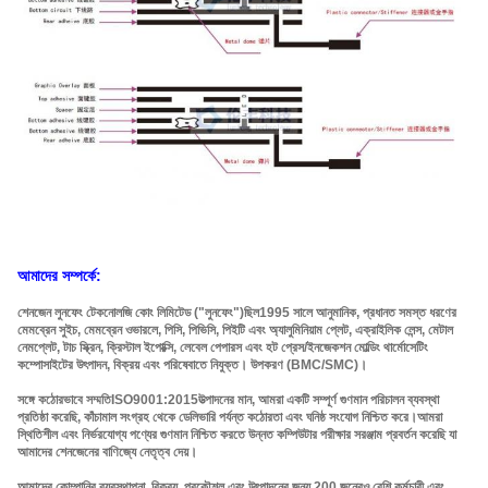
আমাদের সম্পর্কে:
শেনজেন লুনফেং টেকনোলজি কোং লিমিটেড ("লুনফেং")
ছিল
1995 সালে আনুমানিক
, প্রধানত সমস্ত ধরণের
মেমব্রেন সুইচ, মেমব্রেন ওভারলে, পিসি, পিভিসি, পিইটি এবং অ্যালুমিনিয়াম প্লেট, এক্রাইলিক লেন্স, মেটাল
নেমপ্লেট, টাচ স্ক্রিন, ক্রিস্টাল ইপোক্সি, লেবেল পেপারস এবং হট প্রেস/ইনজেকশন মোল্ডিং থার্মোসেটিং
কম্পোসাইটের উৎপাদন, বিক্রয় এবং পরিষেবাতে নিযুক্ত। উপকরণ (BMC/SMC)।
সঙ্গে কঠোরভাবে সম্মতি
ISO9001:2015
উত্পাদনের মান, আমরা একটি সম্পূর্ণ গুণমান পরিচালন ব্যবস্থা
প্রতিষ্ঠা করেছি, কাঁচামাল সংগ্রহ থেকে ডেলিভারি পর্যন্ত কঠোরতা এবং ঘনিষ্ঠ সংযোগ নিশ্চিত করে।আমরা
স্থিতিশীল এবং নির্ভরযোগ্য পণ্যের গুণমান নিশ্চিত করতে উন্নত কম্পিউটার পরীক্ষার সরঞ্জাম প্রবর্তন করেছি যা
আমাদের শেনজেনের বাণিজ্যে নেতৃত্ব দেয়।
আমাদের কোম্পানির ব্যবস্থাপনা, বিক্রয়, প্রকৌশল এবং উৎপাদনের জন্য 200 জনেরও বেশি কর্মচারী এবং