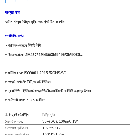
পণ্যের নাম:
মেটাল গম্বুজ ঝিল্লি সুইচ নেমপ্লেট চীন কারখানা
স্পেসিফিকেশন
পিইটি/পিসি
> গ্রাফিক ওভারলে:
3M9495/3M9080...
> রিয়ার আঠালো: 3M467/ 3M468/
> সার্টিফিকেশন: ISO9001:2015 /ROHS/SG
> পেমেন্ট শর্তাবলী: T/T, ওয়েস্ট ইউনিয়ন
> দ্বারা শিপিং: ইউপিএস/ফেডেক্স/ডিএইচএল/টিএনটি বা নির্দিষ্ট অন্যান্য উপায়ে
> ডেলিভারি সময়: 7~25 কার্যদিবস
1. বৈদ্যুতিক বৈশিষ্ট্য
ঝিল্লি সুইচ
বৈদ্যুতিক স্তর:
35V(DC), 100mA, 1W
যোগাযোগ প্রতিরোধ:
10Ω~500 Ω
অন্তরণ প্রতিরোধের:
100MΩ/100V