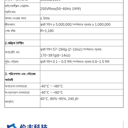
ডাইলেকট্রিক্স ভোল্টেজ-
250VRms(50~60Hz 1মিনিট)
প্রতিরোধ:
আড্ডা দেওয়ার সময়:
≤ 5ms
জীবনকাল:
ফ্ল্যাট টাইপ ≥ 5,000,000;স্পর্শকাতর প্রকার ≥ 1,000,000
লেজ ভাঁজ:
R>1,180
2.যান্ত্রিক বৈশিষ্ট্য
ফ্ল্যাট টাইপ 57~284g (2~10oz);স্পর্শকাতর প্রকার
অপারেটিং বল:
170~397g(6~14oz)
সুইচ স্ট্রোক:
ফ্ল্যাট টাইপ 0.1 ~ 0.5 মিমি;স্পর্শকাতর প্রকার 0.6~1.5 মিমি
3. পরিবেশগত এবং স্টোরেজ
শর্তাবলী
অপারেশন তাপমাত্রা:
-40°C ~ +80°C
সংগ্রহস্থল তাপমাত্রা:
-40°C ~ +80°C
40°C, 90%~95%, 240 ঘন্টা
আর্দ্রতা: