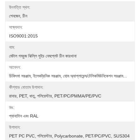
উৎপত্তি স্থল:
শেনজেন, চীন
সাক্ষ্যদান:
ISO9001:2015
নাম:
মেটাল গম্বুজ ঝিল্লি সুইচ নেমপ্লেট চীন কারখানা
আবেদন:
চিকিৎসা সরঞ্জাম, ইলেকট্রনিক সরঞ্জাম, হোম অ্যাপ্লায়েন্স/টেলিকমিউনিকেশন সরঞ্জাম...
কীপ্যাড বোতাম উপাদান:
রাবার, PET, ধাতু, পলিয়েস্টার, PET/PC/PMMA/PE/PVC
রঙ:
প্যানটোন এবং RAL
উপাদান:
PET PC PVC, পলিয়েস্টার, Polycarbonate, PET/PC/PVC, SUS304