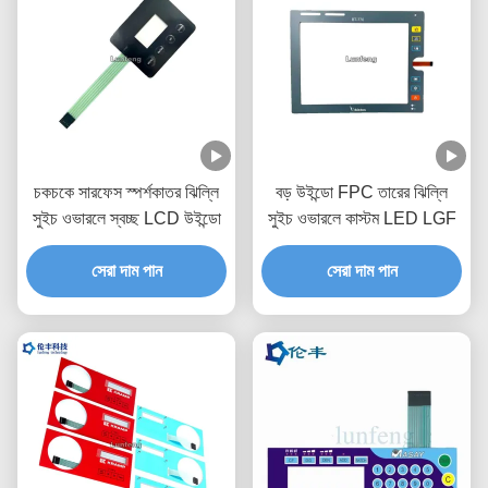
চকচকে সারফেস স্পর্শকাতর ঝিল্লি
বড় উইন্ডো FPC তারের ঝিল্লি
সুইচ ওভারলে স্বচ্ছ LCD উইন্ডো
সুইচ ওভারলে কাস্টম LED LGF
সেরা দাম পান
সেরা দাম পান