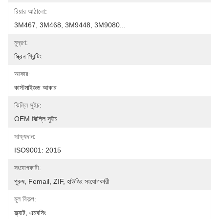
রিয়ার আঠালো:
3M467, 3M468, 3M9448, 3M9080...
মুদ্রণ:
স্ক্রিন প্রিন্টিং
আকার:
কাস্টমাইজড আকার
ঝিল্লি সুইচ:
OEM ঝিল্লি সুইচ
সাক্ষ্যদান:
ISO9001: 2015
সংযোগকারী:
পুরুষ, Femail, ZIF, হাউজিং সংযোগকারী
মূল বিকল্প:
ফ্ল্যাট, এমবসিং