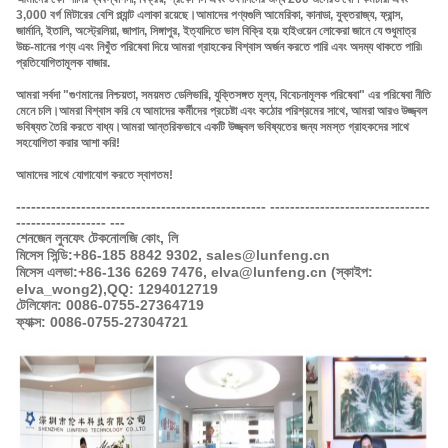
3,000 বর্গ মিটারের বেশি প্ল্যান্ট এলাকা রয়েছে।আমাদের পণ্যগুলি আমেরিকা, কানাডা, যুক্তরাজ্য, ফ্রান্স,
জার্মানি, ইতালি, অস্ট্রেলিয়া, জাপান, সিঙ্গাপুর, ইত্যাদিতে ভাল বিক্রি হয়৷ হাইওয়েন লোকেরা জানে যে শুধুমাত্র
উচ্চ-মানের পণ্য এবং নিখুঁত পরিষেবা দিয়ে আমরা গ্রাহকের বিশ্বাস অর্জন করতে পারি এবং অদম্য থাকতে পারি৷
প্রতিযোগিতামূলক বাজার.
আমরা সর্বদা "গুণমানের নিশ্চয়তা, সময়মত ডেলিভারি, যুক্তিসঙ্গত মূল্য, বিবেচনামূলক পরিষেবা" এর পরিষেবা নীতি
মেনে চলি।আমরা বিশ্বাস করি যে আমাদের কর্মীদের প্রচেষ্টা এবং কঠোর পরিশ্রমের সাথে, আমরা আরও উজ্জ্বল
ভবিষ্যত তৈরি করতে বাধ্য।আমরা আন্তরিকভাবে একটি উজ্জ্বল ভবিষ্যতের জন্য সমস্ত গ্রাহকদের সাথে
সহযোগিতা করার আশা করি!
আমাদের সাথে যোগাযোগ করতে স্বাগতম!
-------------------------------------------------- --------------------------------
------------------ ---
শেনজেন লুনফেং টেকনোলজি কোং, লি
মিসেস সিন্ডি:
+86-185 8842 9302, sales@lunfeng.cn
মিসেস এলভা:
+86-136 6269 7476, elva@lunfeng.cn (স্কাইপ:
elva_wong2),
QQ: 1294012719
টেলিফোন: 0086-0755-27364719
ফ্যাক্স: 0086-0755-27304721