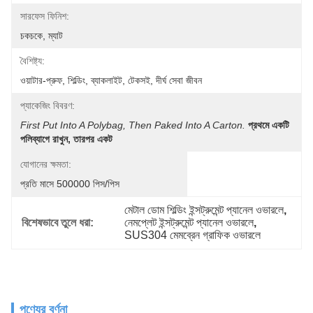
সারফেস ফিনিশ:
চকচকে, ম্যাট
বৈশিষ্ট্য:
ওয়াটার-প্রুফ, শিল্ডিং, ব্যাকলাইট, টেকসই, দীর্ঘ সেবা জীবন
প্যাকেজিং বিবরণ:
First Put Into A Polybag, Then Paked Into A Carton.
প্রথমে একটি 
পলিব্যাগে রাখুন, তারপর একট
যোগানের ক্ষমতা:
প্রতি মাসে 500000 পিস/পিস
মেটাল ডোম শিল্ডিং ইন্সট্রুমেন্ট প্যানেল ওভারলে
, 
বিশেষভাবে তুলে ধরা:
নেমপ্লেট ইন্সট্রুমেন্ট প্যানেল ওভারলে
, 
SUS304 মেমব্রেন গ্রাফিক ওভারলে
পণ্যের বর্ণনা