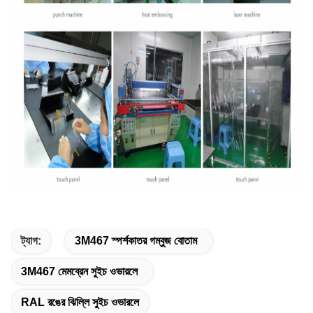
ট্যাগ:
3M467 স্পর্শকাতর গম্বুজ বোতাম
3M467 মেমব্রেন সুইচ ওভারলে
RAL রঙের ঝিল্লি সুইচ ওভারলে