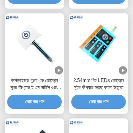
কাস্টমাইজড পুরুষ এন্ড মেমব্রেন
2.54mm পিচ LEDs মেমব্রেন
সুইচ কীপ্যাড ই এম সার্ভিস ওয়ান
সুইচ কীপ্যাড স্বচ্ছ কালো উইন্ডো
বোতাম
সেরা দাম পান
সেরা দাম পান