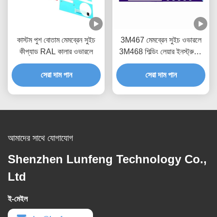
কাস্টম পুশ বোতাম মেমব্রেন সুইচ
3M467 মেমব্রেন সুইচ ওভারলে
কীপ্যাড RAL কালার ওভারলে
3M468 শিল্ডিং লেয়ার ইনস্ট্রুমেন্ট
প্যানেল ওভারলে
সেরা দাম পান
সেরা দাম পান
আমাদের সাথে যোগাযোগ
Shenzhen Lunfeng Technology Co.,
Ltd
ই-মেইল