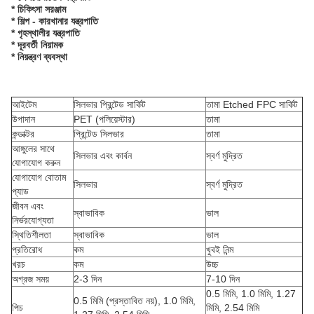
* চিকিৎসা সরঞ্জাম
* শিল্প - কারখানার যন্ত্রপাতি
* গৃহস্থালীর যন্ত্রপাতি
* দূরবর্তী নিয়ামক
* নিয়ন্ত্রণ ব্যবস্থা
আইটেম
সিলভার প্রিন্টেড সার্কিট
তামা Etched FPC সার্কিট
উপাদান
PET (পলিয়েস্টার)
তামা
কন্ডাক্টর
প্রিন্টেড সিলভার
তামা
আঙ্গুলের সাথে
সিলভার এবং কার্বন
স্বর্ণ মুদ্রিত
যোগাযোগ করুন
যোগাযোগ বোতাম
সিলভার
স্বর্ণ মুদ্রিত
প্যাড
জীবন এবং
স্বাভাবিক
ভাল
নির্ভরযোগ্যতা
স্থিতিশীলতা
স্বাভাবিক
ভাল
প্রতিরোধ
কম
খুবই নিন্ম
খরচ
কম
উচ্চ
অগ্রজ সময়
2-3 দিন
7-10 দিন
0.5 মিমি, 1.0 মিমি, 1.27
0.5 মিমি (প্রস্তাবিত নয়), 1.0 মিমি,
পিচ
মিমি, 2.54 মিমি