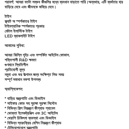
পরামর্শ: আমরা যতটা সম্ভব কীগুলির মধ্যে ব্যবধান বাড়াতে পারি।অন্যথায়, এটি ব্যর্থতার হার
বাড়িয়ে দেবে এবং জীবনকে কমিয়ে দেবে।
টাইপ
ফ্ল্যাট অ স্পর্শকাতর টাইপ
টাইমপ্যানিক স্পর্শকাতর প্রকার
মেটাল ইলাস্টিক টাইপ
LED ব্যাকলাইট টাইপ
আমাদের সুবিধা:
আমরা ঝিল্লি সুইচ এবং সম্পর্কিত আইটেম ফোকাস.
শক্তিশালী R&D ক্ষমতা
গুণমানে স্থিতিশীল
প্রতিযোগী মূল্য
নমুনা এবং ভর উত্পাদন জন্য সংক্ষিপ্ত লিড সময়
সম্পূর্ণ সমাধান নকশা উপলব্ধ
অ্যাপ্লিকেশন:
* বাড়ির যন্ত্রপাতি এবং ডিভাইস
* সাইফার কোড সহ সুরক্ষা সুরক্ষা সিস্টেম
* বিভিন্ন শিল্প নিয়ন্ত্রণ কীপ্যাড প্যানেল
* ভোক্তা ইলেকট্রনিক্স এবং 3C আইটেম
* থেরাপি চিকিৎসা ব্যবস্থা এবং ডিভাইস
* বিভিন্ন স্বয়ংক্রিয় মেশিন নিয়ন্ত্রণ কীপ্যাড
* টেলিযোগাযোগ যন্ত্রপাতি