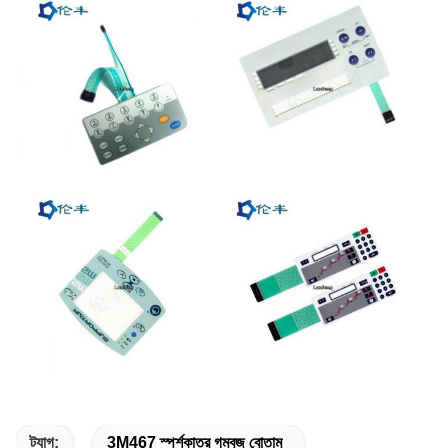
ট্যাগ:
3M467 স্পর্শকাতর গম্বুজ বোতাম