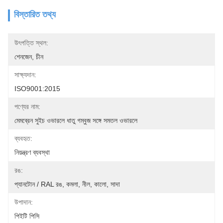
বিস্তারিত তথ্য
উৎপত্তি স্থল:
শেনজেন, চীন
সাক্ষ্যদান:
ISO9001:2015
পণ্যের নাম:
মেমব্রেন সুইচ ওভারলে ধাতু গম্বুজ সঙ্গে সমতল ওভারলে
ব্যবহৃত:
নিয়ন্ত্রণ ব্যবস্থা
রঙ:
প্যানটোন / RAL রঙ, কমলা, নীল, কালো, সাদা
উপাদান:
পিইটি পিসি