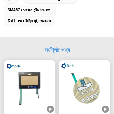
3M467 মেমব্রেন সুইচ ওভারলে
RAL রঙের ঝিল্লি সুইচ ওভারলে
সংশ্লিষ্ট পণ্য