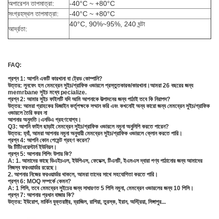
অপারেশন তাপমাত্রা:
-40°C ~ +80°C
সংগ্রহস্থল তাপমাত্রা:
-40°C ~ +80°C
40°C, 90%~95%, 240 ঘন্টা
আর্দ্রতা:
FAQ:
প্রশ্ন 1: আপনি একটি কারখানা বা ট্রেড কোম্পানি?
উত্তর: লুনফেং হল মেমব্রেন সুইচ/গ্রাফিক ওভারলে প্রস্তুতকারক/কারখানা।আমরা 26 বছরের জন্য
memrbane সুইচ মধ্যে pecialize.
প্রশ্ন 2: আমার সুইচ ফাইলটি যদি আমি আপনাকে উত্পাদনের জন্য পাঠাই তবে কি নিরাপদ?
উত্তর: আমরা গ্রাহকের ডিজাইন কর্তৃপক্ষকে সম্মান করি এবং কখনোই অন্য কারো জন্য মেমব্রেন সুইচ/গ্রাফিক
ওভারলে তৈরি করব না
আপনার অনুমতি।এনডিএ গ্রহণযোগ্য।
Q3: আপনি ফাইল ছাড়াই মেমব্রেন সুইচ/গ্রাফিক ওভারলে নমুনা অনুলিপি করতে পারেন?
উত্তর: হ্যাঁ, আমরা আপনার নমুনা অনুযায়ী মেমব্রেন সুইচ/গ্রাফিক ওভারলে ক্লোন করতে পারি।
প্রশ্ন 4: আপনি কোন পেমেন্ট গ্রহণ করেন?
উঃ টিটি/ওয়েস্টার্ন ইউনিয়ন।
প্রশ্ন 5: আপনার শিপিং উপায় কি?
A: 1. আমাদের কাছে ডিএইচএল, ইউপিএস, ফেডেক্স, টিএনটি, ইএমএস দ্বারা পণ্য পাঠানোর জন্য আমাদের
নিজস্ব ফরওয়ার্ডার রয়েছে।
2. আপনার নিজের ফরওয়ার্ডার থাকলে, আমরা তাদের সাথে সহযোগিতা করতে পারি।
প্রশ্ন 6: MOQ সম্পর্কে কেমন?
A: 1 পিসি, তবে মেমব্রেন সুইচের জন্য সাধারণত 5 পিসি নমুনা, মেমব্রেন ওভারলের জন্য 10 পিসি।
প্রশ্ন 7: আপনার প্রধান বাজার কি?
উত্তর: ইউরোপ, মার্কিন যুক্তরাষ্ট্র, ব্রাজিল, রাশিয়া, তুরস্ক, ইরান, অস্ট্রিয়া, সিঙ্গাপুর...