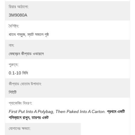
রিয়ার আঠালো:
3M9080A
বৈশিষ্ট্য:
ধাতব গম্বুজ, ম্যাট সমতল পৃষ্ঠ
নাম:
মেমব্রেন কীপ্যাড ওভারলে
পুরুত্ব:
0.1-10 মিমি
কীপ্যাড বোতাম উপাদান:
পিইটি
প্যাকেজিং বিবরণ:
First Put Into A Polybag, Then Paked Into A Carton.
প্রথমে একটি 
পলিব্যাগে রাখুন, তারপর একট
যোগানের ক্ষমতা: