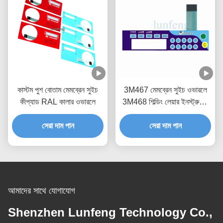
কাস্টম পুশ বোতাম মেমব্রেন সুইচ
3M467 মেমব্রেন সুইচ ওভারলে
কীপ্যাড RAL কালার ওভারলে
3M468 শিল্ডিং লেয়ার ইনস্ট্রুমেন্ট
প্যানেল ওভারলে
সেরা দাম পান
সেরা দাম পান
আমাদের সাথে যোগাযোগ
Shenzhen Lunfeng Technology Co.,