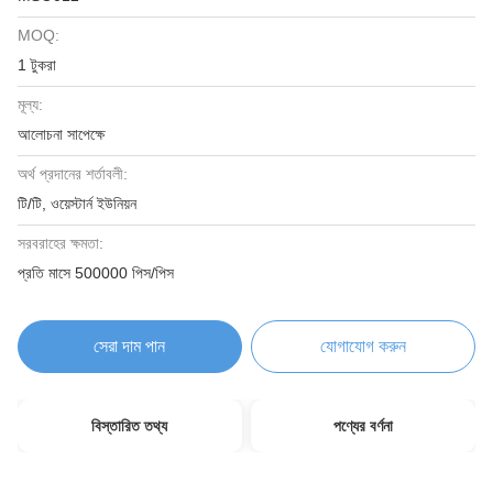
MOQ:
1 টুকরা
মূল্য:
আলোচনা সাপেক্ষে
অর্থ প্রদানের শর্তাবলী:
টি/টি, ওয়েস্টার্ন ইউনিয়ন
সরবরাহের ক্ষমতা:
প্রতি মাসে 500000 পিস/পিস
সেরা দাম পান
যোগাযোগ করুন
বিস্তারিত তথ্য
পণ্যের বর্ণনা