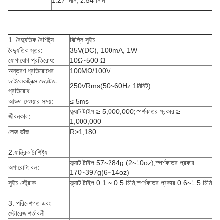
1.27 মিমি, 2.54 মিমি
1. বৈদ্যুতিক বৈশিষ্ট্য
ঝিল্লি সুইচ
বৈদ্যুতিক স্তর:
35V(DC), 100mA, 1W
যোগাযোগ প্রতিরোধ:
10Ω~500 Ω
অন্তরণ প্রতিরোধের:
100MΩ/100V
ডাইলেকট্রিক্স ভোল্টেজ-
250VRms(50~60Hz 1মিনিট)
প্রতিরোধ:
আড্ডা দেওয়ার সময়:
≤ 5ms
ফ্ল্যাট টাইপ ≥ 5,000,000;স্পর্শকাতর প্রকার ≥
জীবনকাল:
1,000,000
লেজ ভাঁজ:
R>1,180
2.যান্ত্রিক বৈশিষ্ট্য
ফ্ল্যাট টাইপ 57~284g (2~10oz);স্পর্শকাতর প্রকার
অপারেটিং বল:
170~397g(6~14oz)
সুইচ স্ট্রোক:
ফ্ল্যাট টাইপ 0.1 ~ 0.5 মিমি;স্পর্শকাতর প্রকার 0.6~1.5 মিমি
3. পরিবেশগত এবং
স্টোরেজ শর্তাবলী