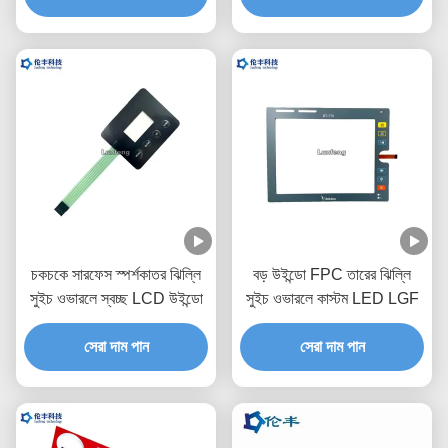
চকচকে সারফেস স্পর্শকাতর ঝিল্লি
বড় উইন্ডো FPC তারের ঝিল্লি
সুইচ ওভারলে স্বচ্ছ LCD উইন্ডো
সুইচ ওভারলে কাস্টম LED LGF
সেরা দাম পান
সেরা দাম পান