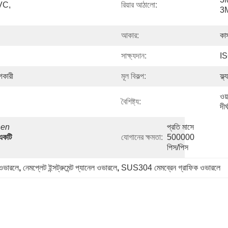
C, 
রিয়ার আঠালো:
3M
আকার:
কা
সাক্ষ্যদান:
I
গকারী
মূল বিকল্প:
ফ্ল
ওয়
বৈশিষ্ট্য:
দীর
en 
প্রতি মাসে 
একটি 
যোগানের ক্ষমতা:
500000 
পিস/পিস
ল ওভারলে
, 
নেমপ্লেট ইন্সট্রুমেন্ট প্যানেল ওভারলে
, 
SUS304 মেমব্রেন গ্রাফিক ওভারলে