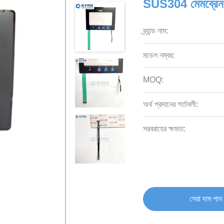
SUS304 মেমব্রেন 
ব্র্যান্ড নাম:
মডেল নম্বর:
MOQ:
অর্থ প্রদানের শর্তাবলী:
সরবরাহের ক্ষমতা:
সেরা দাম পান