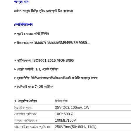
পণ্যের নাম:
মেটাল গম্বুজ ঝিল্লি সুইচ নেমপ্লেট চীন কারখানা
স্পেসিফিকেশন
পিইটি/পিসি
> গ্রাফিক ওভারলে:
3M9495/3M9080...
> রিয়ার আঠালো: 3M467/ 3M468/
> সার্টিফিকেশন: ISO9001:2015 /ROHS/SG
> পেমেন্ট শর্তাবলী: T/T, ওয়েস্ট ইউনিয়ন
> দ্বারা শিপিং: ইউপিএস/ফেডেক্স/ডিএইচএল/টিএনটি বা নির্দিষ্ট অন্যান্য উপায়ে
> ডেলিভারি সময়: 7~25 কার্যদিবস
1. বৈদ্যুতিক বৈশিষ্ট্য
ঝিল্লি সুইচ
বৈদ্যুতিক স্তর:
35V(DC), 100mA, 1W
যোগাযোগ প্রতিরোধ:
10Ω~500 Ω
অন্তরণ প্রতিরোধের:
100MΩ/100V
ডাইলেকট্রিক্স ভোল্টেজ-প্রতিরোধ:
250VRms(50~60Hz 1মিনিট)