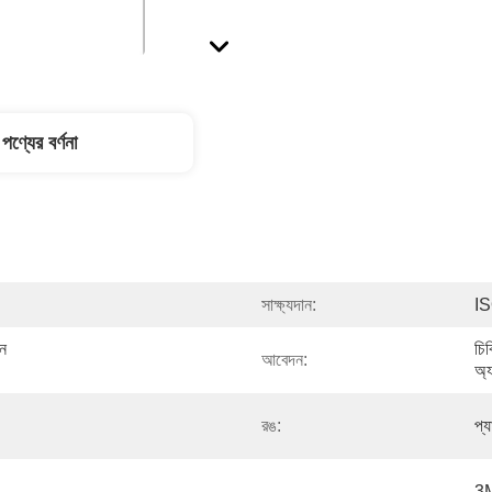
পণ্যের বর্ণনা
সাক্ষ্যদান:
I
ন 
চিক
আবেদন:
অ্য
রঙ:
প্
3M