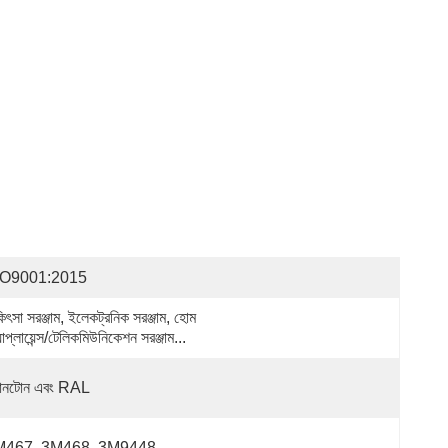
SO9001:2015
িৎসা সরঞ্জাম, ইলেকট্রনিক সরঞ্জাম, হোম 
াপ্লায়েন্স/টেলিকমিউনিকেশন সরঞ্জাম...
যানটোন এবং RAL
467, 3M468, 3M9448, 