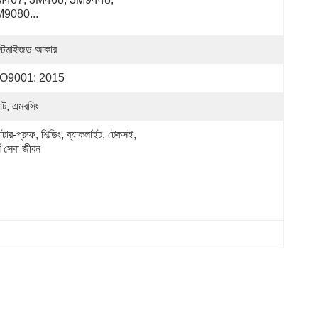
9080...
স্টমাইজড আকার
SO9001: 2015
্যাট, এমবসিং
াটার-প্রুফ, শিল্ডিং, ব্যাকলাইট, টেকসই, 
্ঘ সেবা জীবন