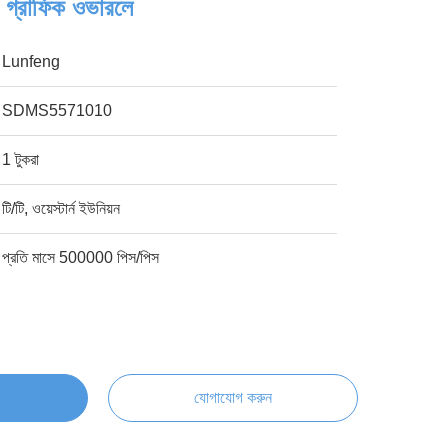
গ্রাফিক ওভারলে
Lunfeng
SDMS5571010
1 টুকরা
টি/টি, ওয়েস্টার্ন ইউনিয়ন
প্রতি মাসে 500000 পিস/পিস
যোগাযোগ করুন