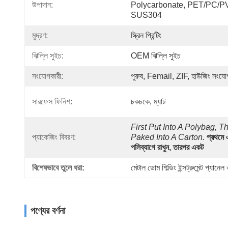
উপাদান:
Polycarbonate, PET/PC/PV
SUS304
মুদ্রণ:
স্ক্রিন প্রিন্টিং
ঝিল্লি সুইচ:
OEM ঝিল্লি সুইচ
সংযোগকারী:
পুরুষ, Femail, ZIF, হাউজিং সংযো
সারফেস ফিনিশ:
চকচকে, ম্যাট
First Put Into A Polybag, Th
প্যাকেজিং বিবরণ:
Paked Into A Carton.
প্রথমে 
পলিব্যাগে রাখুন, তারপর একট
বিশেষভাবে তুলে ধরা:
মেটাল ডোম শিল্ডিং ইন্সট্রুমেন্ট প্যানে
পণ্যের বর্ণনা