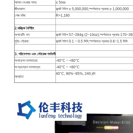
আড্ডা দেওয়ার সময়:
≤ 5ms
জীবনকাল:
ফ্ল্যাট টাইপ ≥ 5,000,000;স্পর্শকাতর প্রকার ≥ 1,000,000
লেজ ভাঁজ:
R>1,180
2.যান্ত্রিক বৈশিষ্ট্য
অপারেটিং বল:
ফ্ল্যাট টাইপ 57~284g (2~10oz);স্পর্শকাতর প্রকার 170
সুইচ স্ট্রোক:
ফ্ল্যাট টাইপ 0.1 ~ 0.5 মিমি;স্পর্শকাতর প্রকার 0.6~1.5 মিমি
3. পরিবেশগত এবং স্টোরেজ শর্তাবলী
অপারেশন তাপমাত্রা:
-40°C ~ +80°C
সংগ্রহস্থল তাপমাত্রা:
-40°C ~ +80°C
40°C, 90%~95%, 240 ঘন্টা
আর্দ্রতা: