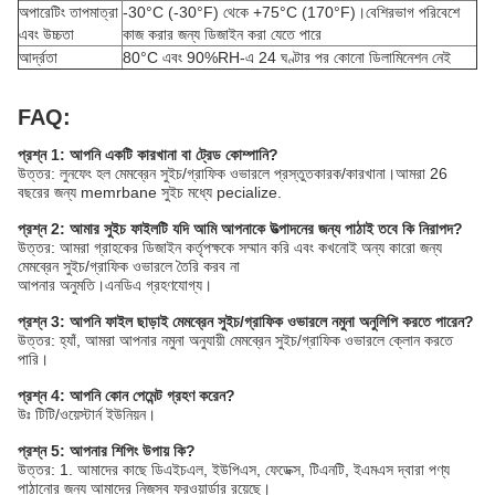
অপারেটিং তাপমাত্রা
-30°C (-30°F) থেকে +75°C (170°F)।বেশিরভাগ পরিবেশে
এবং উচ্চতা
কাজ করার জন্য ডিজাইন করা যেতে পারে
আর্দ্রতা
80°C এবং 90%RH-এ 24 ঘণ্টার পর কোনো ডিলামিনেশন নেই
FAQ:
প্রশ্ন 1: আপনি একটি কারখানা বা ট্রেড কোম্পানি?
উত্তর: লুনফেং হল মেমব্রেন সুইচ/গ্রাফিক ওভারলে প্রস্তুতকারক/কারখানা।আমরা 26
বছরের জন্য memrbane সুইচ মধ্যে pecialize.
প্রশ্ন 2: আমার সুইচ ফাইলটি যদি আমি আপনাকে উত্পাদনের জন্য পাঠাই তবে কি নিরাপদ?
উত্তর: আমরা গ্রাহকের ডিজাইন কর্তৃপক্ষকে সম্মান করি এবং কখনোই অন্য কারো জন্য
মেমব্রেন সুইচ/গ্রাফিক ওভারলে তৈরি করব না
আপনার অনুমতি।এনডিএ গ্রহণযোগ্য।
প্রশ্ন 3: আপনি ফাইল ছাড়াই মেমব্রেন সুইচ/গ্রাফিক ওভারলে নমুনা অনুলিপি করতে পারেন?
উত্তর: হ্যাঁ, আমরা আপনার নমুনা অনুযায়ী মেমব্রেন সুইচ/গ্রাফিক ওভারলে ক্লোন করতে
পারি।
প্রশ্ন 4: আপনি কোন পেমেন্ট গ্রহণ করেন?
উঃ টিটি/ওয়েস্টার্ন ইউনিয়ন।
প্রশ্ন 5: আপনার শিপিং উপায় কি?
উত্তর: 1. আমাদের কাছে ডিএইচএল, ইউপিএস, ফেডেক্স, টিএনটি, ইএমএস দ্বারা পণ্য
পাঠানোর জন্য আমাদের নিজস্ব ফরওয়ার্ডার রয়েছে।