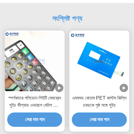
সংশ্লিষ্ট পণ্য
স্পর্শকাতর পলিডোন পিইটি মেমব্রেন
এমবসড বোতাম PET কাস্টম ঝিল্লি
সুইচ কীপ্যাড ওভারলে মেটাল ডোম
চকচকে পৃষ্ঠ সঙ্গে সুইচ
চিকিৎসা সরঞ্জাম
সেরা দাম পান
সেরা দাম পান