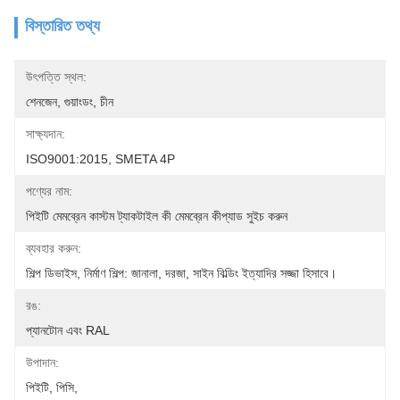
বিস্তারিত তথ্য
উৎপত্তি স্থল:
শেনজেন, গুয়াংডং, চীন
সাক্ষ্যদান:
ISO9001:2015, SMETA 4P
পণ্যের নাম:
পিইটি মেমব্রেন কাস্টম ট্যাকটাইল কী মেমব্রেন কীপ্যাড সুইচ করুন
ব্যবহার করুন:
শিল্প ডিভাইস, নির্মাণ শিল্প: জানালা, দরজা, সাইন বিল্ডিং ইত্যাদির সজ্জা হিসাবে।
রঙ:
প্যানটোন এবং RAL
উপাদান:
পিইটি, পিসি,