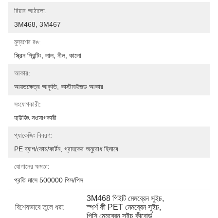
রিয়ার আঠালো:
3M468, 3M467
মুদ্রণের রঙ:
স্ক্রিন প্রিন্টিং, লাল, নীল, কালো
আকার:
আয়তক্ষেত্র আকৃতি, কাস্টমাইজড আকার
সংযোগকারী:
হাউজিং সংযোগকারী
প্যাকেজিং বিবরণ:
PE ব্যাগ/ফোম/কার্টন, গ্রাহকের অনুরোধ হিসাবে
যোগানের ক্ষমতা:
প্রতি মাসে 500000 পিস/পিস
3M468 পিইটি মেমব্রেন সুইচ
, 
বিশেষভাবে তুলে ধরা:
স্পর্শ কী PET মেমব্রেন সুইচ
, 
পিসি মেমব্রেন সুইচ কীবোর্ড