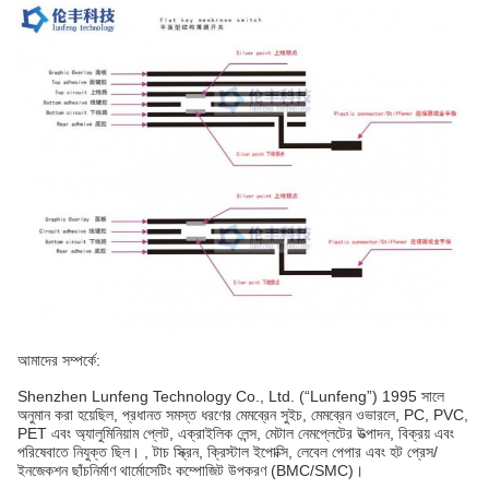
আমাদের সম্পর্কে:
Shenzhen Lunfeng Technology Co., Ltd. (“Lunfeng”) 1995 সালে
অনুমান করা হয়েছিল, প্রধানত সমস্ত ধরণের মেমব্রেন সুইচ, মেমব্রেন ওভারলে, PC, PVC,
PET এবং অ্যালুমিনিয়াম প্লেট, এক্রাইলিক লেন্স, মেটাল নেমপ্লেটের উত্পাদন, বিক্রয় এবং
পরিষেবাতে নিযুক্ত ছিল। , টাচ স্ক্রিন, ক্রিস্টাল ইপোক্সি, লেবেল পেপার এবং হট প্রেস/
ইনজেকশন ছাঁচনির্মাণ থার্মোসেটিং কম্পোজিট উপকরণ (BMC/SMC)।