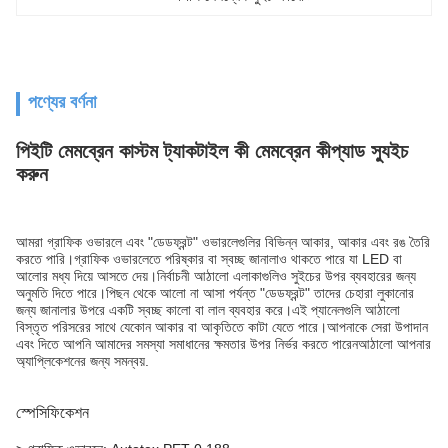
পণ্যের বর্ণনা
পিইটি মেমব্রেন কাস্টম ট্যাকটাইল কী মেমব্রেন কীপ্যাড স্যুইচ
করুন
আমরা গ্রাফিক ওভারলে এবং "ডেডফ্রন্ট" ওভারলেগুলির বিভিন্ন আকার, আকার এবং রঙ তৈরি
করতে পারি।গ্রাফিক ওভারলেতে পরিষ্কার বা স্বচ্ছ জানালাও থাকতে পারে যা LED বা
আলোর মধ্য দিয়ে আসতে দেয়।নির্বাচনী আঠালো এলাকাগুলিও সুইচের উপর ব্যবহারের জন্য
অনুমতি দিতে পারে।পিছন থেকে আলো না আসা পর্যন্ত "ডেডফ্রন্ট" তাদের চেহারা লুকানোর
জন্য জানালার উপরে একটি স্বচ্ছ কালো বা লাল ব্যবহার করে।এই প্যানেলগুলি আঠালো
বিস্তৃত পরিসরের সাথে যেকোন আকার বা আকৃতিতে কাটা যেতে পারে।আপনাকে সেরা উপাদান
এবং দিতে আপনি আমাদের সমস্যা সমাধানের ক্ষমতার উপর নির্ভর করতে পারেন
আঠালো
আপনার
অ্যাপ্লিকেশনের জন্য সমন্বয়.
স্পেসিফিকেশন