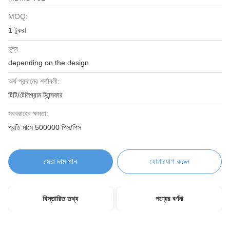
MOQ:
1 টুকরা
মূল্য:
depending on the design
অর্থ প্রদানের শর্তাবলী:
টিটি/টেলিগ্রাম ট্রান্সফার
সরবরাহের ক্ষমতা:
প্রতি মাসে 500000 পিস/পিস
সেরা দাম পান
যোগাযোগ করুন
বিস্তারিত তথ্য
পণ্যের বর্ণনা