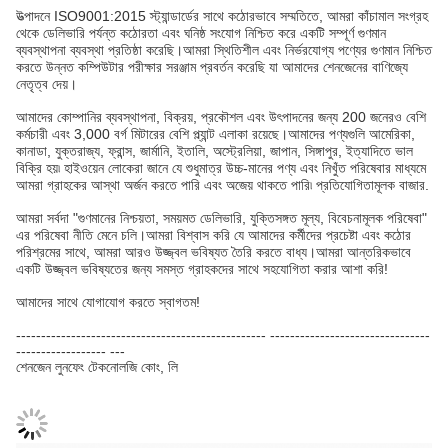
উত্পাদনে ISO9001:2015 স্ট্যান্ডার্ডের সাথে কঠোরভাবে সম্মতিতে, আমরা কাঁচামাল সংগ্রহ
থেকে ডেলিভারি পর্যন্ত কঠোরতা এবং ঘনিষ্ঠ সংযোগ নিশ্চিত করে একটি সম্পূর্ণ গুণমান
ব্যবস্থাপনা ব্যবস্থা প্রতিষ্ঠা করেছি।আমরা স্থিতিশীল এবং নির্ভরযোগ্য পণ্যের গুণমান নিশ্চিত
করতে উন্নত কম্পিউটার পরীক্ষার সরঞ্জাম প্রবর্তন করেছি যা আমাদের শেনজেনের বাণিজ্যে
নেতৃত্ব দেয়।
আমাদের কোম্পানির ব্যবস্থাপনা, বিক্রয়, প্রকৌশল এবং উৎপাদনের জন্য 200 জনেরও বেশি
কর্মচারী এবং 3,000 বর্গ মিটারের বেশি প্ল্যান্ট এলাকা রয়েছে।আমাদের পণ্যগুলি আমেরিকা,
কানাডা, যুক্তরাজ্য, ফ্রান্স, জার্মানি, ইতালি, অস্ট্রেলিয়া, জাপান, সিঙ্গাপুর, ইত্যাদিতে ভাল
বিক্রি হয়৷ হাইওয়েন লোকেরা জানে যে শুধুমাত্র উচ্চ-মানের পণ্য এবং নিখুঁত পরিষেবার মাধ্যমে
আমরা গ্রাহকের আস্থা অর্জন করতে পারি এবং অজেয় থাকতে পারি৷ প্রতিযোগিতামূলক বাজার.
আমরা সর্বদা "গুণমানের নিশ্চয়তা, সময়মত ডেলিভারি, যুক্তিসঙ্গত মূল্য, বিবেচনামূলক পরিষেবা"
এর পরিষেবা নীতি মেনে চলি।আমরা বিশ্বাস করি যে আমাদের কর্মীদের প্রচেষ্টা এবং কঠোর
পরিশ্রমের সাথে, আমরা আরও উজ্জ্বল ভবিষ্যত তৈরি করতে বাধ্য।আমরা আন্তরিকভাবে
একটি উজ্জ্বল ভবিষ্যতের জন্য সমস্ত গ্রাহকদের সাথে সহযোগিতা করার আশা করি!
আমাদের সাথে যোগাযোগ করতে স্বাগতম!
-------------------------------------------------- --------------------------------
------------------ ---
শেনজেন লুনফেং টেকনোলজি কোং, লি