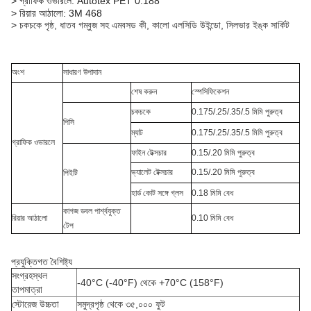
> গ্রাফিক ওভারলে: Autotex PET 0.188
> রিয়ার আঠালো: 3M 468
> চকচকে পৃষ্ঠ, ধাতব গম্বুজ সহ এমবসড কী, কালো এলসিডি উইন্ডো, সিলভার ইঙ্ক সার্কিট
অংশ
সাধারণ উপাদান
শেষ করুন
স্পেসিফিকেশন
চকচকে
0.175/.25/.35/.5 মিমি পুরুত্ব
পিসি
ম্যাট
0.175/.25/.35/.5 মিমি পুরুত্ব
গ্রাফিক ওভারলে
ফাইন টেক্সচার
0.15/.20 মিমি পুরুত্ব
ভ্যালেট টেক্সচার
0.15/.20 মিমি পুরুত্ব
পিইটি
হার্ড কোট সঙ্গে গ্লস
0.18 মিমি বেধ
কাগজ ডবল পার্শ্বযুক্ত
রিয়ার আঠালো
0.10 মিমি বেধ
টেপ
প্রযুক্তিগত বৈশিষ্ট্য
সংগ্রহস্থল
-40°C (-40°F) থেকে +70°C (158°F)
তাপমাত্রা
স্টোরেজ উচ্চতা
সমুদ্রপৃষ্ঠ থেকে ৩৫,০০০ ফুট