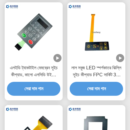
এলইডি ট্যাকটাইল মেমব্রেন সুইচ
লাল সবুজ LED স্পর্শকাতর ঝিল্লি
কীপ্যাড, কালো এলসিডি উইন্ডো
সুইচ কীপ্যাড FPC সার্কিট 3M
মেটাল ডোম ট্যাকটাইল সুইচ
আঠালো
সেরা দাম পান
সেরা দাম পান