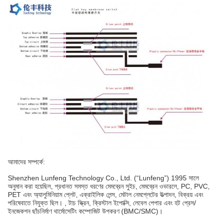
আমাদের সম্পর্কে:
Shenzhen Lunfeng Technology Co., Ltd. (“Lunfeng”) 1995 সালে
অনুমান করা হয়েছিল, প্রধানত সমস্ত ধরণের মেমব্রেন সুইচ, মেমব্রেন ওভারলে, PC, PVC,
PET এবং অ্যালুমিনিয়াম প্লেট, এক্রাইলিক লেন্স, মেটাল নেমপ্লেটের উত্পাদন, বিক্রয় এবং
পরিষেবাতে নিযুক্ত ছিল। , টাচ স্ক্রিন, ক্রিস্টাল ইপোক্সি, লেবেল পেপার এবং হট প্রেস/
ইনজেকশন ছাঁচনির্মাণ থার্মোসেটিং কম্পোজিট উপকরণ (BMC/SMC)।