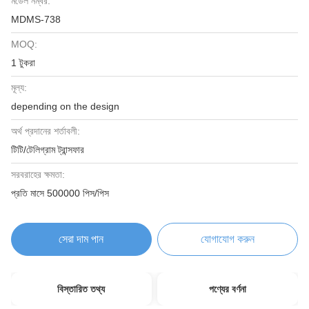
মডেল নম্বর:
MDMS-738
MOQ:
1 টুকরা
মূল্য:
depending on the design
অর্থ প্রদানের শর্তাবলী:
টিটি/টেলিগ্রাম ট্রান্সফার
সরবরাহের ক্ষমতা:
প্রতি মাসে 500000 পিস/পিস
সেরা দাম পান
যোগাযোগ করুন
বিস্তারিত তথ্য
পণ্যের বর্ণনা