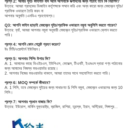
প্রশ্ন 2: আমার সুইচ ফাইলটি যদি আমি আপনাকে উত্পাদনের জন্য পাঠাই তবে কি নিরাপদ?
উত্তর: আমরা গ্রাহকের ডিজাইন কর্তৃপক্ষকে সম্মান করি এবং অন্য কারো জন্য মেমব্রেন সুইচ/
গ্রাফিক ওভারলে তৈরি করব না
আপনার অনুমতি।এনডিএ গ্রহণযোগ্য।
Q3: আপনি ফাইল ছাড়াই মেমব্রেন সুইচ/গ্রাফিক ওভারলে নমুনা অনুলিপি করতে পারেন?
উত্তর: হ্যাঁ, আমরা আপনার নমুনা অনুযায়ী মেমব্রেন সুইচ/গ্রাফিক ওভারলে ক্লোন করতে
পারি।
প্রশ্ন 4: আপনি কোন পেমেন্ট গ্রহণ করেন?
উঃ টিটি/ওয়েস্টার্ন ইউনিয়ন।
প্রশ্ন 5: আপনার শিপিং উপায় কি?
A: 1. আমাদের কাছে ডিএইচএল, ইউপিএস, ফেডেক্স, টিএনটি, ইএমএস দ্বারা পণ্য পাঠানোর
জন্য আমাদের নিজস্ব ফরওয়ার্ডার রয়েছে।
2. আপনার নিজের ফরওয়ার্ডার থাকলে, আমরা তাদের সাথে সহযোগিতা করতে পারি।
প্রশ্ন 6: MOQ সম্পর্কে কীভাবে?
A: 1 পিসি, তবে মেমব্রেন সুইচের জন্য সাধারণত 5 পিসি নমুনা, মেমব্রেন ওভারলের জন্য 10
পিসি।
প্রশ্ন 7: আপনার প্রধান বাজার কি?
উত্তর: ইউরোপ, মার্কিন যুক্তরাষ্ট্র, ব্রাজিল, রাশিয়া, তুরস্ক, ইরান, অস্ট্রিয়া, সিঙ্গাপুর...