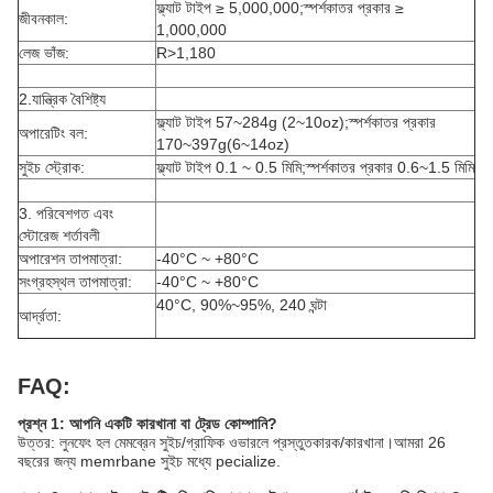
ফ্ল্যাট টাইপ ≥ 5,000,000;স্পর্শকাতর প্রকার ≥
জীবনকাল:
1,000,000
লেজ ভাঁজ:
R>1,180
2.যান্ত্রিক বৈশিষ্ট্য
ফ্ল্যাট টাইপ 57~284g (2~10oz);স্পর্শকাতর প্রকার
অপারেটিং বল:
170~397g(6~14oz)
সুইচ স্ট্রোক:
ফ্ল্যাট টাইপ 0.1 ~ 0.5 মিমি;স্পর্শকাতর প্রকার 0.6~1.5 মিমি
3. পরিবেশগত এবং
স্টোরেজ শর্তাবলী
অপারেশন তাপমাত্রা:
-40°C ~ +80°C
সংগ্রহস্থল তাপমাত্রা:
-40°C ~ +80°C
40°C, 90%~95%, 240 ঘন্টা
আর্দ্রতা:
FAQ:
প্রশ্ন 1: আপনি একটি কারখানা বা ট্রেড কোম্পানি?
উত্তর: লুনফেং হল মেমব্রেন সুইচ/গ্রাফিক ওভারলে প্রস্তুতকারক/কারখানা।আমরা 26
বছরের জন্য memrbane সুইচ মধ্যে pecialize.