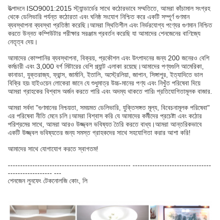
উত্পাদনে ISO9001:2015 স্ট্যান্ডার্ডের সাথে কঠোরভাবে সম্মতিতে, আমরা কাঁচামাল সংগ্রহ
থেকে ডেলিভারি পর্যন্ত কঠোরতা এবং ঘনিষ্ঠ সংযোগ নিশ্চিত করে একটি সম্পূর্ণ গুণমান
ব্যবস্থাপনা ব্যবস্থা প্রতিষ্ঠা করেছি।আমরা স্থিতিশীল এবং নির্ভরযোগ্য পণ্যের গুণমান নিশ্চিত
করতে উন্নত কম্পিউটার পরীক্ষার সরঞ্জাম প্রবর্তন করেছি যা আমাদের শেনজেনের বাণিজ্যে
নেতৃত্ব দেয়।
আমাদের কোম্পানির ব্যবস্থাপনা, বিক্রয়, প্রকৌশল এবং উৎপাদনের জন্য 200 জনেরও বেশি
কর্মচারী এবং 3,000 বর্গ মিটারের বেশি প্ল্যান্ট এলাকা রয়েছে।আমাদের পণ্যগুলি আমেরিকা,
কানাডা, যুক্তরাজ্য, ফ্রান্স, জার্মানি, ইতালি, অস্ট্রেলিয়া, জাপান, সিঙ্গাপুর, ইত্যাদিতে ভাল
বিক্রি হয়৷ হাইওয়েন লোকেরা জানে যে শুধুমাত্র উচ্চ-মানের পণ্য এবং নিখুঁত পরিষেবা দিয়ে
আমরা গ্রাহকের বিশ্বাস অর্জন করতে পারি এবং অদম্য থাকতে পারি৷ প্রতিযোগিতামূলক বাজার.
আমরা সর্বদা "গুণমানের নিশ্চয়তা, সময়মত ডেলিভারি, যুক্তিসঙ্গত মূল্য, বিবেচনামূলক পরিষেবা"
এর পরিষেবা নীতি মেনে চলি।আমরা বিশ্বাস করি যে আমাদের কর্মীদের প্রচেষ্টা এবং কঠোর
পরিশ্রমের সাথে, আমরা আরও উজ্জ্বল ভবিষ্যত তৈরি করতে বাধ্য।আমরা আন্তরিকভাবে
একটি উজ্জ্বল ভবিষ্যতের জন্য সমস্ত গ্রাহকদের সাথে সহযোগিতা করার আশা করি!
আমাদের সাথে যোগাযোগ করতে স্বাগতম!
-------------------------------------------------- --------------------------------
------------------ ---
শেনজেন লুনফেং টেকনোলজি কোং, লি