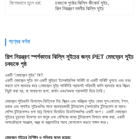
বিশেষভাবে তুলে ধরা:
চকচকে পৃষ্ঠের ঝিল্লি কীবোর্ড সুইচ
, 
শিল্প নিয়ন্ত্রণ নমনীয় ঝিল্লি সুইচ
পণ্যের বর্ণনা
শিল্প নিয়ন্ত্রণ স্পর্শকাতর ঝিল্লি সুইচের জন্য PET মেমব্রেন সুইচ
চকচকে পৃষ্ঠ
একটি "মেমব্রেন সুইচ" কি?
একটি মেমব্রেন সুইচ হল একটি মুদ্রিত ইলেকট্রনিক সার্কিট যা একটি সার্কিট খুলতে এবং বন্ধ
করতে চাপ ব্যবহার করে।মেমব্রেন সুইচ সার্কিটরি প্রায়শই পরিবাহী কালি ব্যবহার করে স্ক্রিন
প্রিন্ট করা হয়, যা সাধারণত রূপা, কার্বন এবং/অথবা গ্রাফাইট দিয়ে তৈরি।
মেমব্রেন সুইচগুলি ডিসপ্লে-ভিত্তিক টাচ স্ক্রিন এবং যান্ত্রিক সুইচ যেমন পুশ-বোতাম, টগল,
রকার এবং স্লাইড সুইচগুলির সাথে ব্যবহারকারী ইন্টারফেস (অপারেটর ইন্টারফেস বা ম্যান-
মেশিন ইন্টারফেসও বলা হয়) হিসাবে বিবেচিত ডিভাইসগুলির একটি অংশ। .একটি মেমব্রেন
সুইচের চূড়ান্ত উদ্দেশ্য হল মানুষ এবং মেশিনের মধ্যে ইন্টারফেস হিসাবে কাজ করা, একটি
অপারেটরকে সরঞ্জাম, যন্ত্র বা যন্ত্রপাতির সাথে যোগাযোগ করতে সক্ষম করে।
মেমব্রেন সুইচের বৈশিষ্ট্য ও সুবিধার মধ্যে রয়েছে: