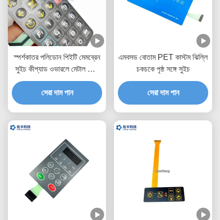
স্পর্শকাতর পলিডোন পিইটি মেমব্রেন
এমবসড বোতাম PET কাস্টম ঝিল্লি
সুইচ কীপ্যাড ওভারলে মেটাল ডোম
চকচকে পৃষ্ঠ সঙ্গে সুইচ
চিকিৎসা সরঞ্জাম
সেরা দাম পান
সেরা দাম পান