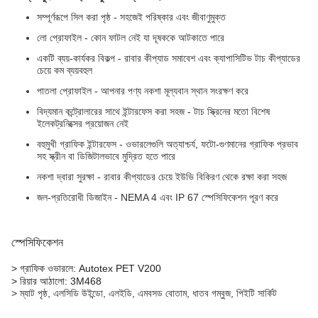
সম্পূর্ণরূপে সিল করা পৃষ্ঠ - সহজেই পরিষ্কার এবং জীবাণুমুক্ত
লো প্রোফাইল - কোন ফাটল নেই যা দূষককে আটকাতে পারে
একটি ব্যয়-কার্যকর বিকল্প - রাবার কীপ্যাড সমাবেশ এবং ক্যাপাসিটিভ টাচ কীপ্যাডের
চেয়ে কম ব্যয়বহুল
পাতলা প্রোফাইল - আপনার পণ্য নকশা মূল্যবান স্থান সংরক্ষণ করে
বিদ্যমান কন্ট্রোলারের সাথে ইন্টারফেস করা সহজ - টাচ স্ক্রিনের মতো বিশেষ
ইলেকট্রনিক্সের প্রয়োজন নেই
বহুমুখী গ্রাফিক ইন্টারফেস - ওভারলেগুলি অত্যাশ্চর্য, ফটো-গুণমানের গ্রাফিক প্রভাব
সহ স্ক্রীন বা ডিজিটালভাবে মুদ্রিত হতে পারে
নকশা দ্বারা সুরক্ষা - রাবার কীপ্যাডের চেয়ে ইউভি বিকিরণ থেকে রক্ষা করা সহজ
জল-প্রতিরোধী ডিজাইন - NEMA 4 এবং IP 67 স্পেসিফিকেশন পূরণ করে
স্পেসিফিকেশন
> গ্রাফিক ওভারলে: Autotex PET V200
> রিয়ার আঠালো: 3M468
> ম্যাট পৃষ্ঠ, এলসিডি উইন্ডো, এলইডি, এমবসড বোতাম, ধাতব গম্বুজ, পিইটি সার্কিট