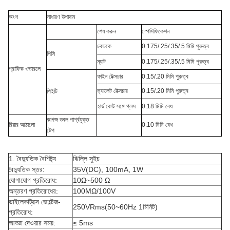
অংশ
সাধারণ উপাদান
শেষ করুন
স্পেসিফিকেশন
চকচকে
0.175/.25/.35/.5 মিমি পুরুত্ব
পিসি
ম্যাট
0.175/.25/.35/.5 মিমি পুরুত্ব
গ্রাফিক ওভারলে
ফাইন টেক্সচার
0.15/.20 মিমি পুরুত্ব
ভ্যালেট টেক্সচার
0.15/.20 মিমি পুরুত্ব
পিইটি
হার্ড কোট সঙ্গে গ্লস
0.18 মিমি বেধ
কাগজ ডবল পার্শ্বযুক্ত
রিয়ার আঠালো
0.10 মিমি বেধ
টেপ
1. বৈদ্যুতিক বৈশিষ্ট্য
ঝিল্লি সুইচ
বৈদ্যুতিক স্তর:
35V(DC), 100mA, 1W
যোগাযোগ প্রতিরোধ:
10Ω~500 Ω
অন্তরণ প্রতিরোধের:
100MΩ/100V
ডাইলেকট্রিক্স ভোল্টেজ-
250VRms(50~60Hz 1মিনিট)
প্রতিরোধ:
আড্ডা দেওয়ার সময়:
≤ 5ms