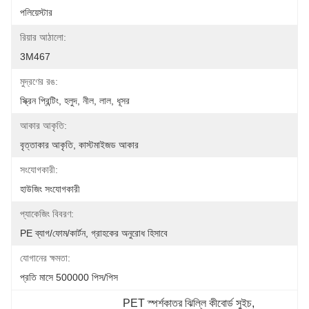
পলিয়েস্টার
রিয়ার আঠালো:
3M467
মুদ্রণের রঙ:
স্ক্রিন প্রিন্টিং, হলুদ, নীল, লাল, ধূসর
আকার আকৃতি:
বৃত্তাকার আকৃতি, কাস্টমাইজড আকার
সংযোগকারী:
হাউজিং সংযোগকারী
প্যাকেজিং বিবরণ:
PE ব্যাগ/ফোম/কার্টন, গ্রাহকের অনুরোধ হিসাবে
যোগানের ক্ষমতা:
প্রতি মাসে 500000 পিস/পিস
PET স্পর্শকাতর ঝিল্লি কীবোর্ড সুইচ
, 