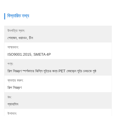
বিস্তারিত তথ্য
উৎপত্তি স্থল:
শেনজেন, গুয়াংডং, চীন
সাক্ষ্যদান:
ISO9001:2015, SMETA 4P
পণ্য:
শিল্প নিয়ন্ত্রণ স্পর্শকাতর ঝিল্লি সুইচের জন্য PET মেমব্রেন সুইচ চকচকে পৃষ্ঠ
ব্যবহার করুন:
শিল্প নিয়ন্ত্রণ
রঙ:
প্যানটোন
উপাদান: