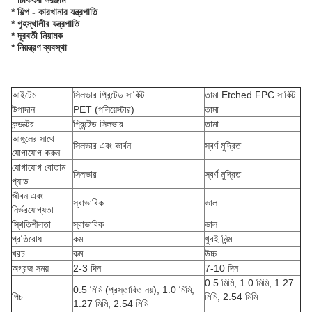
* চিকিৎসা সরঞ্জাম
* শিল্প - কারখানার যন্ত্রপাতি
* গৃহস্থালীর যন্ত্রপাতি
* দূরবর্তী নিয়ামক
* নিয়ন্ত্রণ ব্যবস্থা
আইটেম
সিলভার প্রিন্টেড সার্কিট
তামা Etched FPC সার্কিট
উপাদান
PET (পলিয়েস্টার)
তামা
কন্ডাক্টর
প্রিন্টেড সিলভার
তামা
আঙ্গুলের সাথে
সিলভার এবং কার্বন
স্বর্ণ মুদ্রিত
যোগাযোগ করুন
যোগাযোগ বোতাম
সিলভার
স্বর্ণ মুদ্রিত
প্যাড
জীবন এবং
স্বাভাবিক
ভাল
নির্ভরযোগ্যতা
স্থিতিশীলতা
স্বাভাবিক
ভাল
প্রতিরোধ
কম
খুবই নিন্ম
খরচ
কম
উচ্চ
অগ্রজ সময়
2-3 দিন
7-10 দিন
0.5 মিমি, 1.0 মিমি, 1.27
0.5 মিমি (প্রস্তাবিত নয়), 1.0 মিমি,
পিচ
মিমি, 2.54 মিমি
1.27 মিমি, 2.54 মিমি