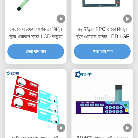
চকচকে সারফেস স্পর্শকাতর ঝিল্লি
বড় উইন্ডো FPC তারের ঝিল্লি
সুইচ ওভারলে স্বচ্ছ LCD উইন্ডো
সুইচ ওভারলে কাস্টম LED LGF
সেরা দাম পান
সেরা দাম পান