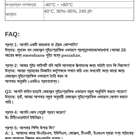
সংগ্রহস্থল তাপমাত্রা:
-40°C ~ +80°C
40°C, 90%~95%, 240 ঘন্টা
আর্দ্রতা:
FAQ:
প্রশ্ন 1: আপনি একটি কারখানা বা ট্রেড কোম্পানি?
উত্তর: লুনফেং হল মেমব্রেন সুইচ/গ্রাফিক ওভারলে প্রস্তুতকারক/কারখানা।আমরা 26
বছরের জন্য memrbane সুইচ মধ্যে pecialize.
প্রশ্ন 2: আমার সুইচ ফাইলটি যদি আমি আপনাকে উত্পাদনের জন্য পাঠাই তবে কি নিরাপদ?
উত্তর: আমরা গ্রাহকের ডিজাইন কর্তৃপক্ষকে সম্মান করি এবং কখনোই অন্য কারো জন্য
মেমব্রেন সুইচ/গ্রাফিক ওভারলে তৈরি করব না
আপনার অনুমতি।এনডিএ গ্রহণযোগ্য।
Q3: আপনি ফাইল ছাড়াই মেমব্রেন সুইচ/গ্রাফিক ওভারলে নমুনা অনুলিপি করতে পারেন?
উত্তর: হ্যাঁ, আমরা আপনার নমুনা অনুযায়ী মেমব্রেন সুইচ/গ্রাফিক ওভারলে ক্লোন করতে
পারি।
প্রশ্ন 4: আপনি কোন পেমেন্ট গ্রহণ করেন?
উঃ টিটি/ওয়েস্টার্ন ইউনিয়ন।
প্রশ্ন 5: আপনার শিপিং উপায় কি?
A: 1. আমাদের কাছে ডিএইচএল, ইউপিএস, ফেডেক্স, টিএনটি, ইএমএস দ্বারা পণ্য পাঠানোর
জন্য আমাদের নিজস্ব ফরওয়ার্ডার রয়েছে।