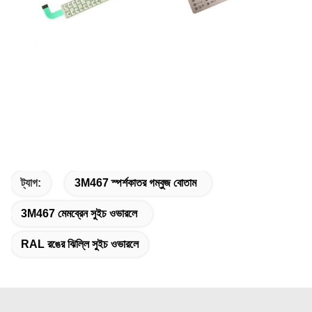
ট্যাগ:
3M467 স্পর্শকাতর গম্বুজ বোতাম
3M467 মেমব্রেন সুইচ ওভারলে
RAL রঙের ঝিল্লি সুইচ ওভারলে