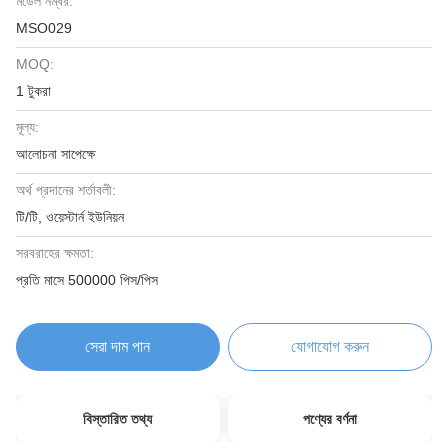
মডেল নম্বর:
MSO029
MOQ:
1 টুকরা
মূল্য:
আলোচনা সাপেক্ষে
অর্থ প্রদানের শর্তাবলী:
টি/টি, ওয়েস্টার্ন ইউনিয়ন
সরবরাহের ক্ষমতা:
প্রতি মাসে 500000 পিস/পিস
সেরা দাম পান
যোগাযোগ করুন
বিস্তারিত তথ্য
পণ্যের বর্ণনা