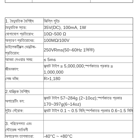
1. বৈদ্যুতিক বৈশিষ্ট্য
ঝিল্লি সুইচ
বৈদ্যুতিক স্তর:
35V(DC), 100mA, 1W
যোগাযোগ প্রতিরোধ:
10Ω~500 Ω
অন্তরণ প্রতিরোধের:
100MΩ/100V
ডাইলেকট্রিক্স ভোল্টেজ-
250VRms(50~60Hz 1মিনিট)
প্রতিরোধ:
আড্ডা দেওয়ার সময়:
≤ 5ms
ফ্ল্যাট টাইপ ≥ 5,000,000;স্পর্শকাতর প্রকার ≥
জীবনকাল:
1,000,000
লেজ ভাঁজ:
R>1,180
2.যান্ত্রিক বৈশিষ্ট্য
ফ্ল্যাট টাইপ 57~284g (2~10oz);স্পর্শকাতর প্রকার
অপারেটিং বল:
170~397g(6~14oz)
সুইচ স্ট্রোক:
ফ্ল্যাট টাইপ 0.1 ~ 0.5 মিমি;স্পর্শকাতর প্রকার 0.6~1.5 মিমি
3. পরিবেশগত এবং
স্টোরেজ শর্তাবলী
অপারেশন তাপমাত্রা:
-40°C ~ +80°C