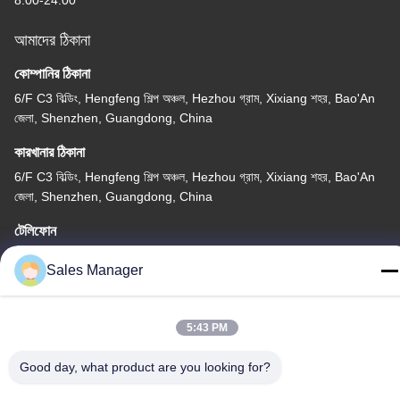
8:00-24:00
আমাদের ঠিকানা
কোম্পানির ঠিকানা
6/F C3 বিল্ডিং, Hengfeng শিল্প অঞ্চল, Hezhou গ্রাম, Xixiang শহর, Bao'An
জেলা, Shenzhen, Guangdong, China
কারখানার ঠিকানা
6/F C3 বিল্ডিং, Hengfeng শিল্প অঞ্চল, Hezhou গ্রাম, Xixiang শহর, Bao'An
জেলা, Shenzhen, Guangdong, China
টেলিফোন
86--13662697476
Sales Manager
5:43 PM
চীন ভালো মানের ধাতু গম্বুজ ঝিল্লি সুইচ সরবরাহকারী। কপিরাইট © -2026 Shenzhen
Good day, what product are you looking for?
Lunfeng Technology Co., Ltd সমস্ত অধিকার সংরক্ষিত।