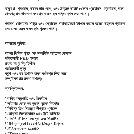
অসুবিধা: প্রথমত, ছাঁচের দাম বেশি, এবং উত্তল ছাঁচটি খোলার প্রয়োজন।দ্বিতীয়ত, উচ্চ
তাপমাত্রার পরিবেশে ব্যবহার করলে মূল শক্তি দুর্বল হতে পারে।
পরামর্শ: বোতামের শক্তি এবং স্ট্রোকের ধারাবাহিকতা নিশ্চিত করতে আমরা উত্তল গ্রাফিক
ওভারলের জন্য ধাতব ছাঁচ খুলতে পারি।
আমাদের সুবিধা:
আমরা ঝিল্লি সুইচ এবং সম্পর্কিত আইটেম ফোকাস.
শক্তিশালী R&D ক্ষমতা
মানের মধ্যে স্থিতিশীল
প্রতিযোগী মূল্য
নমুনা এবং ভর উত্পাদন জন্য সংক্ষিপ্ত লিড সময়
সম্পূর্ণ সমাধান নকশা উপলব্ধ
অ্যাপ্লিকেশন:
* বাড়ির যন্ত্রপাতি এবং ডিভাইস
* সাইফার কোড সহ সুরক্ষা সুরক্ষা সিস্টেম
* বিভিন্ন শিল্প নিয়ন্ত্রণ কীপ্যাড প্যানেল
* ভোক্তা ইলেকট্রনিক্স এবং 3C আইটেম
* থেরাপি চিকিৎসা ব্যবস্থা এবং ডিভাইস
* বিভিন্ন স্বয়ংক্রিয় মেশিন নিয়ন্ত্রণ কীপ্যাড
* টেলিযোগাযোগ যন্ত্রপাতি