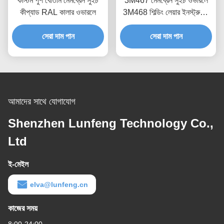
কাস্টম পুশ বোতাম মেমব্রেন সুইচ
3M467 মেমব্রেন সুইচ ওভারলে
কীপ্যাড RAL কালার ওভারলে
3M468 শিল্ডিং লেয়ার ইনস্ট্রুমেন্ট
প্যানেল ওভারলে
সেরা দাম পান
সেরা দাম পান
আমাদের সাথে যোগাযোগ
Shenzhen Lunfeng Technology Co.,
Ltd
ই-মেইল
elva@lunfeng.cn
কাজের সময়