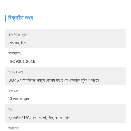
বিস্তারিত তথ্য
উৎপত্তি স্থল:
শেনজেন, চীন
সাক্ষ্যদান:
ISO9001:2015
পণ্যের নাম:
3M467 স্পর্শকাতর গম্বুজ বোতাম সহ ই এম মেমব্রেন সুইচ ওভারলে
ব্যবহৃত:
চিকিৎসা সরঞ্জাম
রঙ:
প্যানটোন / RAL রঙ, কমলা, নীল, কালো, সাদা
উপাদান: