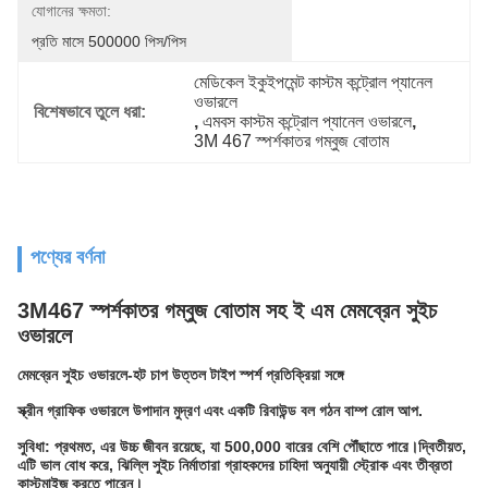
যোগানের ক্ষমতা:
প্রতি মাসে 500000 পিস/পিস
মেডিকেল ইকুইপমেন্ট কাস্টম কন্ট্রোল প্যানেল 
ওভারলে
বিশেষভাবে তুলে ধরা:
, 
এমবস কাস্টম কন্ট্রোল প্যানেল ওভারলে
, 
3M 467 স্পর্শকাতর গম্বুজ বোতাম
পণ্যের বর্ণনা
3M467 স্পর্শকাতর গম্বুজ বোতাম সহ ই এম মেমব্রেন সুইচ
ওভারলে
মেমব্রেন সুইচ ওভারলে-হট চাপ উত্তল টাইপ স্পর্শ প্রতিক্রিয়া সঙ্গে
স্ক্রীন গ্রাফিক ওভারলে উপাদান মুদ্রণ এবং একটি রিবাউন্ড বল গঠন বাম্প রোল আপ.
সুবিধা: প্রথমত, এর উচ্চ জীবন রয়েছে, যা 500,000 বারের বেশি পৌঁছাতে পারে।দ্বিতীয়ত,
এটি ভাল বোধ করে, ঝিল্লি সুইচ নির্মাতারা গ্রাহকদের চাহিদা অনুযায়ী স্ট্রোক এবং তীব্রতা
কাস্টমাইজ করতে পারেন।