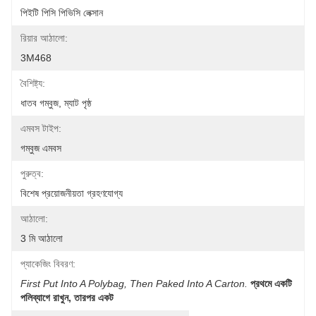
পিইটি পিসি পিভিসি লেক্সান
রিয়ার আঠালো:
3M468
বৈশিষ্ট্য:
ধাতব গম্বুজ, ম্যাট পৃষ্ঠ
এমবস টাইপ:
গম্বুজ এমবস
পুরুত্ব:
বিশেষ প্রয়োজনীয়তা গ্রহণযোগ্য
আঠালো:
3 মি আঠালো
প্যাকেজিং বিবরণ:
First Put Into A Polybag, Then Paked Into A Carton.
প্রথমে একটি 
পলিব্যাগে রাখুন, তারপর একট