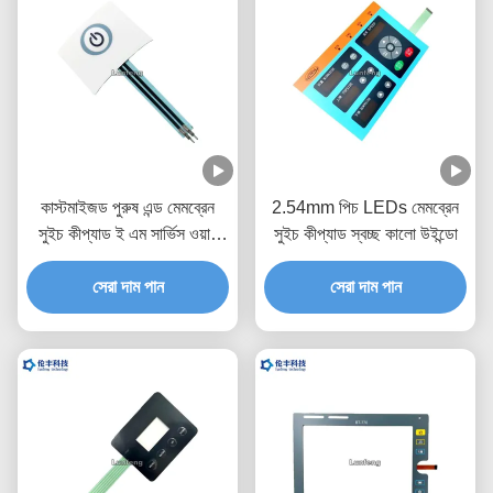
কাস্টমাইজড পুরুষ এন্ড মেমব্রেন
2.54mm পিচ LEDs মেমব্রেন
সুইচ কীপ্যাড ই এম সার্ভিস ওয়ান
সুইচ কীপ্যাড স্বচ্ছ কালো উইন্ডো
বোতাম
সেরা দাম পান
সেরা দাম পান