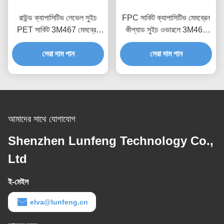
রাউন্ড ক্যাপাসিটিভ লেভেল সুইচ
FPC সার্কিট ক্যাপাসিটিভ মেমব্রেন
PET সার্কিট 3M467 মেমব্রেন
কীপ্যাড সুইচ ওভারলে 3M467
টাচ কন্ট্রোল প্যানেল
আঠালো
সেরা দাম পান
সেরা দাম পান
আমাদের সাথে যোগাযোগ
Shenzhen Lunfeng Technology Co.,
Ltd
ই-মেইল
elva@lunfeng.cn