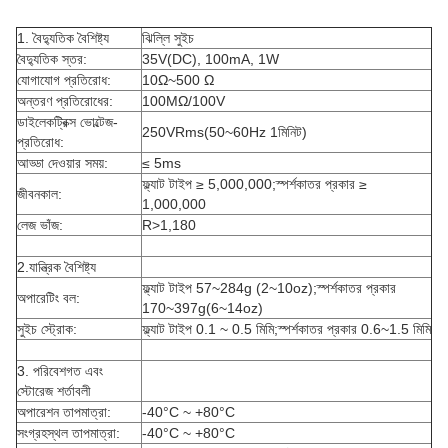
1. বৈদ্যুতিক বৈশিষ্ট্য
ঝিল্লি সুইচ
বৈদ্যুতিক স্তর:
35V(DC), 100mA, 1W
যোগাযোগ প্রতিরোধ:
10Ω~500 Ω
অন্তরণ প্রতিরোধের:
100MΩ/100V
ডাইলেকট্রিক্স ভোল্টেজ-
250VRms(50~60Hz 1মিনিট)
প্রতিরোধ:
আড্ডা দেওয়ার সময়:
≤ 5ms
ফ্ল্যাট টাইপ ≥ 5,000,000;স্পর্শকাতর প্রকার ≥
জীবনকাল:
1,000,000
লেজ ভাঁজ:
R>1,180
2.যান্ত্রিক বৈশিষ্ট্য
ফ্ল্যাট টাইপ 57~284g (2~10oz);স্পর্শকাতর প্রকার
অপারেটিং বল:
170~397g(6~14oz)
সুইচ স্ট্রোক:
ফ্ল্যাট টাইপ 0.1 ~ 0.5 মিমি;স্পর্শকাতর প্রকার 0.6~1.5 মিমি
3. পরিবেশগত এবং
স্টোরেজ শর্তাবলী
অপারেশন তাপমাত্রা:
-40°C ~ +80°C
সংগ্রহস্থল তাপমাত্রা:
-40°C ~ +80°C