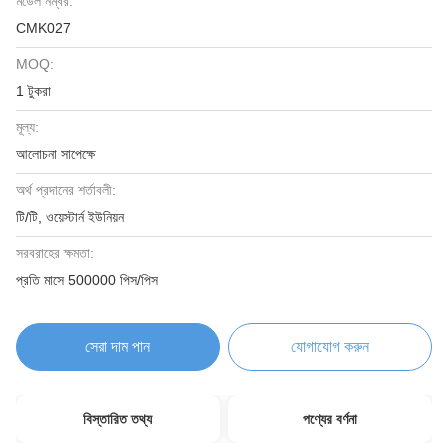
মডেল নম্বর:
CMK027
MOQ:
1 টুকরা
মূল্য:
আলোচনা সাপেক্ষে
অর্থ প্রদানের শর্তাবলী:
টি/টি, ওয়েস্টার্ন ইউনিয়ন
সরবরাহের ক্ষমতা:
প্রতি মাসে 500000 পিস/পিস
সেরা দাম পান
যোগাযোগ করুন
বিস্তারিত তথ্য
পণ্যের বর্ণনা