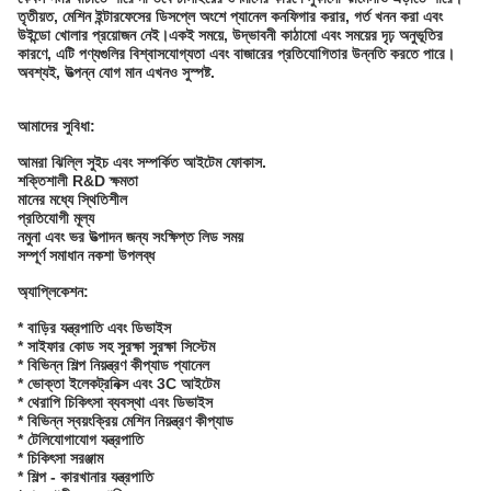
তৃতীয়ত, মেশিন ইন্টারফেসের ডিসপ্লে অংশে প্যানেল কনফিগার করার, গর্ত খনন করা এবং
উইন্ডো খোলার প্রয়োজন নেই।একই সময়ে, উদ্ভাবনী কাঠামো এবং সময়ের দৃঢ় অনুভূতির
কারণে, এটি পণ্যগুলির বিশ্বাসযোগ্যতা এবং বাজারের প্রতিযোগিতার উন্নতি করতে পারে।
অবশ্যই, উত্পন্ন যোগ মান এখনও সুস্পষ্ট.
আমাদের সুবিধা:
আমরা ঝিল্লি সুইচ এবং সম্পর্কিত আইটেম ফোকাস.
শক্তিশালী R&D ক্ষমতা
মানের মধ্যে স্থিতিশীল
প্রতিযোগী মূল্য
নমুনা এবং ভর উত্পাদন জন্য সংক্ষিপ্ত লিড সময়
সম্পূর্ণ সমাধান নকশা উপলব্ধ
অ্যাপ্লিকেশন:
* বাড়ির যন্ত্রপাতি এবং ডিভাইস
* সাইফার কোড সহ সুরক্ষা সুরক্ষা সিস্টেম
* বিভিন্ন শিল্প নিয়ন্ত্রণ কীপ্যাড প্যানেল
* ভোক্তা ইলেকট্রনিক্স এবং 3C আইটেম
* থেরাপি চিকিৎসা ব্যবস্থা এবং ডিভাইস
* বিভিন্ন স্বয়ংক্রিয় মেশিন নিয়ন্ত্রণ কীপ্যাড
* টেলিযোগাযোগ যন্ত্রপাতি
* চিকিৎসা সরঞ্জাম
* শিল্প - কারখানার যন্ত্রপাতি