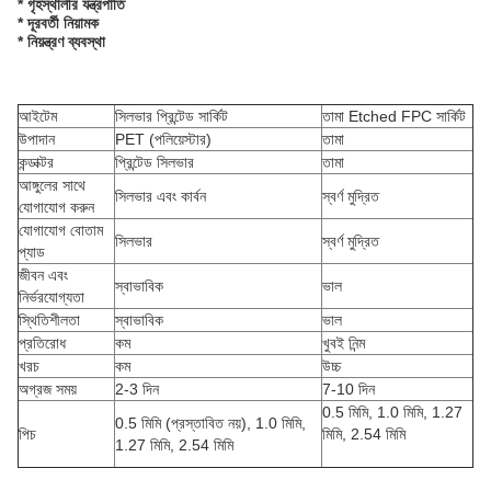
* গৃহস্থালীর যন্ত্রপাতি
* দূরবর্তী নিয়ামক
* নিয়ন্ত্রণ ব্যবস্থা
আইটেম
সিলভার প্রিন্টেড সার্কিট
তামা Etched FPC সার্কিট
উপাদান
PET (পলিয়েস্টার)
তামা
কন্ডাক্টর
প্রিন্টেড সিলভার
তামা
আঙ্গুলের সাথে
সিলভার এবং কার্বন
স্বর্ণ মুদ্রিত
যোগাযোগ করুন
যোগাযোগ বোতাম
সিলভার
স্বর্ণ মুদ্রিত
প্যাড
জীবন এবং
স্বাভাবিক
ভাল
নির্ভরযোগ্যতা
স্থিতিশীলতা
স্বাভাবিক
ভাল
প্রতিরোধ
কম
খুবই নিন্ম
খরচ
কম
উচ্চ
অগ্রজ সময়
2-3 দিন
7-10 দিন
0.5 মিমি, 1.0 মিমি, 1.27
0.5 মিমি (প্রস্তাবিত নয়), 1.0 মিমি,
পিচ
মিমি, 2.54 মিমি
1.27 মিমি, 2.54 মিমি