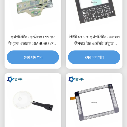
ক্যাপাসিটিভ ফ্লেক্সিবল মেমব্রেন
পিইটি চকচকে ক্যাপাসিটিভ মেমব্রেন
কীপ্যাড ওভারলে 3M9080 মেটাল
কীপ্যাড টাচ এলসিডি উইন্ডো
ডোম কীবোর্ড
3M468
সেরা দাম পান
সেরা দাম পান