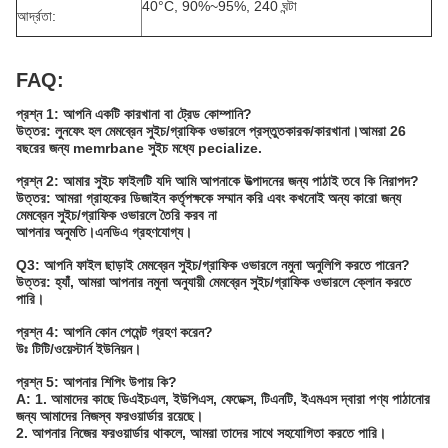
40°C, 90%~95%, 240 ঘন্টা
আর্দ্রতা:
FAQ:
প্রশ্ন 1: আপনি একটি কারখানা বা ট্রেড কোম্পানি?
উত্তর: লুনফেং হল মেমব্রেন সুইচ/গ্রাফিক ওভারলে প্রস্তুতকারক/কারখানা।আমরা 26
বছরের জন্য memrbane সুইচ মধ্যে pecialize.
প্রশ্ন 2: আমার সুইচ ফাইলটি যদি আমি আপনাকে উত্পাদনের জন্য পাঠাই তবে কি নিরাপদ?
উত্তর: আমরা গ্রাহকের ডিজাইন কর্তৃপক্ষকে সম্মান করি এবং কখনোই অন্য কারো জন্য
মেমব্রেন সুইচ/গ্রাফিক ওভারলে তৈরি করব না
আপনার অনুমতি।এনডিএ গ্রহণযোগ্য।
Q3: আপনি ফাইল ছাড়াই মেমব্রেন সুইচ/গ্রাফিক ওভারলে নমুনা অনুলিপি করতে পারেন?
উত্তর: হ্যাঁ, আমরা আপনার নমুনা অনুযায়ী মেমব্রেন সুইচ/গ্রাফিক ওভারলে ক্লোন করতে
পারি।
প্রশ্ন 4: আপনি কোন পেমেন্ট গ্রহণ করেন?
উঃ টিটি/ওয়েস্টার্ন ইউনিয়ন।
প্রশ্ন 5: আপনার শিপিং উপায় কি?
A: 1. আমাদের কাছে ডিএইচএল, ইউপিএস, ফেডেক্স, টিএনটি, ইএমএস দ্বারা পণ্য পাঠানোর
জন্য আমাদের নিজস্ব ফরওয়ার্ডার রয়েছে।
2. আপনার নিজের ফরওয়ার্ডার থাকলে, আমরা তাদের সাথে সহযোগিতা করতে পারি।