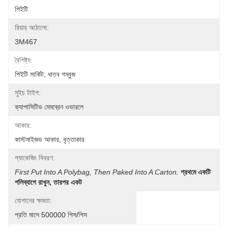
পিইটি
রিয়ার আঠালো:
3M467
বৈশিষ্ট্য:
পিইটি সার্কিট, ধাতব গম্বুজ
সুইচ টাইপ:
ক্যাপাসিটিভ মেমব্রেন ওভারলে
আকার:
কাস্টমাইজড আকার, বৃত্তাকার
প্যাকেজিং বিবরণ:
First Put Into A Polybag, Then Paked Into A Carton.
প্রথমে একটি 
পলিব্যাগে রাখুন, তারপর একট
যোগানের ক্ষমতা:
প্রতি মাসে 500000 পিস/পিস