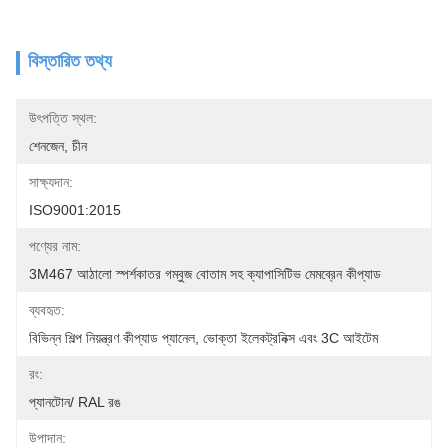
বিস্তারিত তথ্য
উৎপত্তি স্থল:
শেনজেন, চীন
সাক্ষ্যদান:
ISO9001:2015
পণ্যের নাম:
3M467 আঠালো স্পর্শকাতর গম্বুজ বোতাম সহ ক্যাপাসিটিভ মেমব্রেন কীপ্যাড
ব্যবহৃত:
বিভিন্ন শিল্প নিয়ন্ত্রণ কীপ্যাড প্যানেল, ভোক্তা ইলেকট্রনিক্স এবং 3C আইটেম
রং:
প্যানটোন/ RAL রঙ
উপাদান: