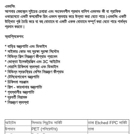
এমবসিং
আপনার মেমব্রেন সুইচের চেহারা এবং সংবেদনশীল প্রভাব বালিশ এমবসড কী বা গ্রাফিক
ওভারলেতে একটি কসমেটিক রিম এমবস ব্যবহার করে উন্নত করা যেতে পারে।এমবসিং একটি
উত্থিত পৃষ্ঠ তৈরি করে যা বহু বোতামে বা একটি একক বোতামে সম্পূর্ণ করা যেতে পারে পার্থক্য
প্রদান করতে।
অ্যাপ্লিকেশন:
* বাড়ির যন্ত্রপাতি এবং ডিভাইস
* সাইফার কোড সহ সুরক্ষা সুরক্ষা সিস্টেম
* বিভিন্ন শিল্প নিয়ন্ত্রণ কীপ্যাড প্যানেল
* ভোক্তা ইলেকট্রনিক্স এবং 3C আইটেম
* থেরাপি চিকিৎসা ব্যবস্থা এবং ডিভাইস
* বিভিন্ন স্বয়ংক্রিয় মেশিন নিয়ন্ত্রণ কীপ্যাড
* টেলিযোগাযোগ যন্ত্রপাতি
* চিকিৎসা সরঞ্জাম
* শিল্প - কারখানার যন্ত্রপাতি
* গৃহস্থালীর যন্ত্রপাতি
* দূরবর্তী নিয়ামক
* নিয়ন্ত্রণ ব্যবস্থা
আইটেম
সিলভার প্রিন্টেড সার্কিট
তামা Etched FPC সার্কিট
উপাদান
PET (পলিয়েস্টার)
তামা