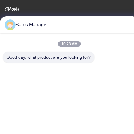
টেলিফোন
86--13662697476
Sales Manager
10:23 AM
চীন ভালো মানের ধাতু গম্বুজ ঝিল্লি সুইচ সরবরাহকারী। কপিরাইট © -2026 Shenzhen
Good day, what product are you looking for?
Lunfeng Technology Co., Ltd সমস্ত অধিকার সংরক্ষিত।
গোপনীয়তা নীতি
|
সাইট ম্যাপ