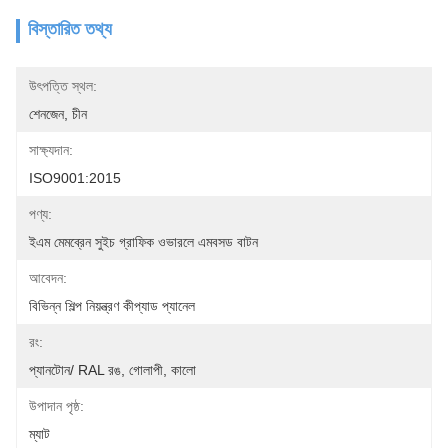
বিস্তারিত তথ্য
উৎপত্তি স্থল:
শেনজেন, চীন
সাক্ষ্যদান:
ISO9001:2015
পণ্য:
ইএম মেমব্রেন সুইচ গ্রাফিক ওভারলে এমবসড বাটন
আবেদন:
বিভিন্ন শিল্প নিয়ন্ত্রণ কীপ্যাড প্যানেল
রং:
প্যানটোন/ RAL রঙ, গোলাপী, কালো
উপাদান পৃষ্ঠ:
ম্যাট