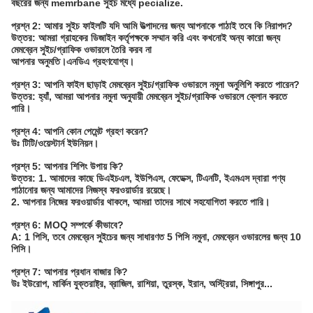
বছরের জন্য memrbane সুইচ মধ্যে pecialize.
প্রশ্ন 2: আমার সুইচ ফাইলটি যদি আমি উত্পাদনের জন্য আপনাকে পাঠাই তবে কি নিরাপদ?
উত্তর: আমরা গ্রাহকের ডিজাইন কর্তৃপক্ষকে সম্মান করি এবং কখনোই অন্য কারো জন্য
মেমব্রেন সুইচ/গ্রাফিক ওভারলে তৈরি করব না
আপনার অনুমতি।এনডিএ গ্রহণযোগ্য।
প্রশ্ন 3: আপনি ফাইল ছাড়াই মেমব্রেন সুইচ/গ্রাফিক ওভারলে নমুনা অনুলিপি করতে পারেন?
উত্তর: হ্যাঁ, আমরা আপনার নমুনা অনুযায়ী মেমব্রেন সুইচ/গ্রাফিক ওভারলে ক্লোন করতে
পারি।
প্রশ্ন 4: আপনি কোন পেমেন্ট গ্রহণ করেন?
উঃ টিটি/ওয়েস্টার্ন ইউনিয়ন।
প্রশ্ন 5: আপনার শিপিং উপায় কি?
উত্তর: 1. আমাদের কাছে ডিএইচএল, ইউপিএস, ফেডেক্স, টিএনটি, ইএমএস দ্বারা পণ্য
পাঠানোর জন্য আমাদের নিজস্ব ফরওয়ার্ডার রয়েছে।
2. আপনার নিজের ফরওয়ার্ডার থাকলে, আমরা তাদের সাথে সহযোগিতা করতে পারি।
প্রশ্ন 6: MOQ সম্পর্কে কীভাবে?
A: 1 পিসি, তবে মেমব্রেন সুইচের জন্য সাধারণত 5 পিসি নমুনা, মেমব্রেন ওভারলের জন্য 10
পিসি।
প্রশ্ন 7: আপনার প্রধান বাজার কি?
উঃ ইউরোপ, মার্কিন যুক্তরাষ্ট্র, ব্রাজিল, রাশিয়া, তুরস্ক, ইরান, অস্ট্রিয়া, সিঙ্গাপুর...