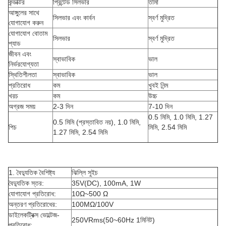
কন্ডাক্টর
প্রিন্টেড সিলভার
তামা
আঙ্গুলের সাথে
সিলভার এবং কার্বন
স্বর্ণ মুদ্রিত
যোগাযোগ করুন
যোগাযোগ বোতাম
সিলভার
স্বর্ণ মুদ্রিত
প্যাড
জীবন এবং
স্বাভাবিক
ভাল
নির্ভরযোগ্যতা
স্থিতিশীলতা
স্বাভাবিক
ভাল
প্রতিরোধ
কম
খুবই নিন্ম
খরচ
কম
উচ্চ
অগ্রজ সময়
2-3 দিন
7-10 দিন
0.5 মিমি, 1.0 মিমি, 1.27
0.5 মিমি (প্রস্তাবিত নয়), 1.0 মিমি,
পিচ
মিমি, 2.54 মিমি
1.27 মিমি, 2.54 মিমি
1. বৈদ্যুতিক বৈশিষ্ট্য
ঝিল্লি সুইচ
বৈদ্যুতিক স্তর:
35V(DC), 100mA, 1W
যোগাযোগ প্রতিরোধ:
10Ω~500 Ω
অন্তরণ প্রতিরোধের:
100MΩ/100V
ডাইলেকট্রিক্স ভোল্টেজ-
250VRms(50~60Hz 1মিনিট)
প্রতিরোধ: