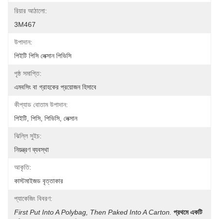
রিয়ার আঠালো:
3M467
উপাদান:
পিইটি পিসি লেক্সান পিভিসি
পৃষ্ঠ সমাপ্তি:
এমবসিং বা গ্রাহকের প্রয়োজন হিসাবে
কীপ্যাড বোতাম উপাদান:
পিইটি, পিসি, পিভিসি, লেক্সান
ঝিল্লি সুইচ:
নিয়ন্ত্রণ ব্যবস্থা
আকৃতি:
কাস্টমাইজড বৃত্তাকার
প্যাকেজিং বিবরণ:
First Put Into A Polybag, Then Paked Into A Carton.
প্রথমে একটি 