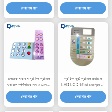
পিইটি পিসি
পলিকার্বোনেট গ্রাফিক ওভারলে
সেরা দাম পান
সেরা দাম পান
চকচকে সারফেস গ্রাফিক প্যানেল
গ্রাফিক ফ্রন্ট প্যানেল ওভারলে
ওভারলে স্পর্শকাতর বোতাম এমবসড
LED LCD উইন্ডো মেমব্রেন পুশ
কী কাস্টম কন্ট্রোল প্যানেল
বোতাম সুইচ
সেরা দাম পান
সেরা দাম পান