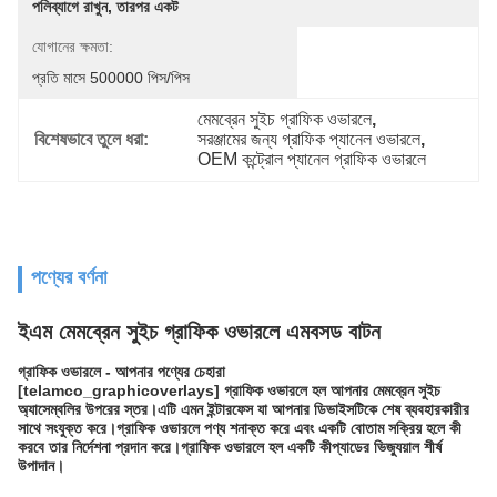
পলিব্যাগে রাখুন, তারপর একট
যোগানের ক্ষমতা:
প্রতি মাসে 500000 পিস/পিস
মেমব্রেন সুইচ গ্রাফিক ওভারলে
, 
বিশেষভাবে তুলে ধরা:
সরঞ্জামের জন্য গ্রাফিক প্যানেল ওভারলে
, 
OEM কন্ট্রোল প্যানেল গ্রাফিক ওভারলে
পণ্যের বর্ণনা
ইএম মেমব্রেন সুইচ গ্রাফিক ওভারলে এমবসড বাটন
গ্রাফিক ওভারলে - আপনার পণ্যের চেহারা
[telamco_graphicoverlays] গ্রাফিক ওভারলে হল আপনার মেমব্রেন সুইচ
অ্যাসেম্বলির উপরের স্তর।এটি এমন ইন্টারফেস যা আপনার ডিভাইসটিকে শেষ ব্যবহারকারীর
সাথে সংযুক্ত করে।গ্রাফিক ওভারলে পণ্য শনাক্ত করে এবং একটি বোতাম সক্রিয় হলে কী
করবে তার নির্দেশনা প্রদান করে।গ্রাফিক ওভারলে হল একটি কীপ্যাডের ভিজ্যুয়াল শীর্ষ
উপাদান।