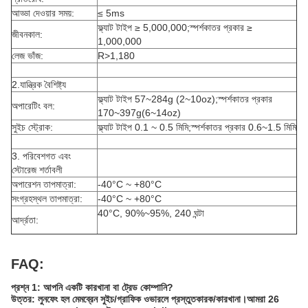
আড্ডা দেওয়ার সময়:
≤ 5ms
ফ্ল্যাট টাইপ ≥ 5,000,000;স্পর্শকাতর প্রকার ≥
জীবনকাল:
1,000,000
লেজ ভাঁজ:
R>1,180
2.যান্ত্রিক বৈশিষ্ট্য
ফ্ল্যাট টাইপ 57~284g (2~10oz);স্পর্শকাতর প্রকার
অপারেটিং বল:
170~397g(6~14oz)
সুইচ স্ট্রোক:
ফ্ল্যাট টাইপ 0.1 ~ 0.5 মিমি;স্পর্শকাতর প্রকার 0.6~1.5 মিমি
3. পরিবেশগত এবং
স্টোরেজ শর্তাবলী
অপারেশন তাপমাত্রা:
-40°C ~ +80°C
সংগ্রহস্থল তাপমাত্রা:
-40°C ~ +80°C
40°C, 90%~95%, 240 ঘন্টা
আর্দ্রতা:
FAQ:
প্রশ্ন 1: আপনি একটি কারখানা বা ট্রেড কোম্পানি?
উত্তর: লুনফেং হল মেমব্রেন সুইচ/গ্রাফিক ওভারলে প্রস্তুতকারক/কারখানা।আমরা 26