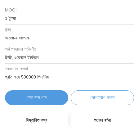
MOQ:
1 টুকরা
মূল্য:
আলোচনা সাপেক্ষে
অর্থ প্রদানের শর্তাবলী:
টি/টি, ওয়েস্টার্ন ইউনিয়ন
সরবরাহের ক্ষমতা:
প্রতি মাসে 500000 পিস/পিস
সেরা দাম পান
যোগাযোগ করুন
বিস্তারিত তথ্য
পণ্যের বর্ণনা