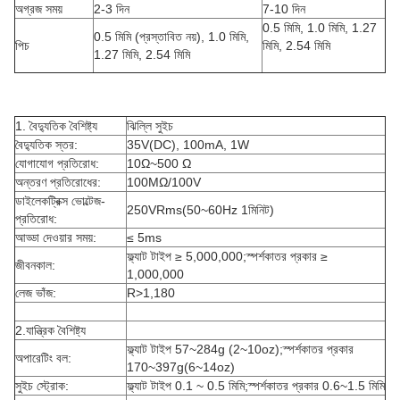
অগ্রজ সময়
2-3 দিন
7-10 দিন
0.5 মিমি, 1.0 মিমি, 1.27
0.5 মিমি (প্রস্তাবিত নয়), 1.0 মিমি,
পিচ
মিমি, 2.54 মিমি
1.27 মিমি, 2.54 মিমি
1. বৈদ্যুতিক বৈশিষ্ট্য
ঝিল্লি সুইচ
বৈদ্যুতিক স্তর:
35V(DC), 100mA, 1W
যোগাযোগ প্রতিরোধ:
10Ω~500 Ω
অন্তরণ প্রতিরোধের:
100MΩ/100V
ডাইলেকট্রিক্স ভোল্টেজ-
250VRms(50~60Hz 1মিনিট)
প্রতিরোধ:
আড্ডা দেওয়ার সময়:
≤ 5ms
ফ্ল্যাট টাইপ ≥ 5,000,000;স্পর্শকাতর প্রকার ≥
জীবনকাল:
1,000,000
লেজ ভাঁজ:
R>1,180
2.যান্ত্রিক বৈশিষ্ট্য
ফ্ল্যাট টাইপ 57~284g (2~10oz);স্পর্শকাতর প্রকার
অপারেটিং বল:
170~397g(6~14oz)
সুইচ স্ট্রোক:
ফ্ল্যাট টাইপ 0.1 ~ 0.5 মিমি;স্পর্শকাতর প্রকার 0.6~1.5 মিমি