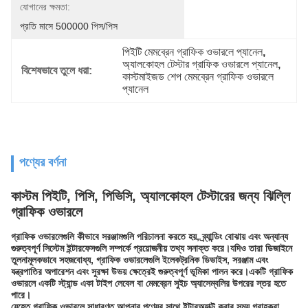
যোগানের ক্ষমতা:
প্রতি মাসে 500000 পিস/পিস
পিইটি মেমব্রেন গ্রাফিক ওভারলে প্যানেল
, 
অ্যালকোহল টেস্টার গ্রাফিক ওভারলে প্যানেল
, 
বিশেষভাবে তুলে ধরা:
কাস্টমাইজড শেপ মেমব্রেন গ্রাফিক ওভারলে 
প্যানেল
পণ্যের বর্ণনা
কাস্টম পিইটি, পিসি, পিভিসি, অ্যালকোহল টেস্টারের জন্য ঝিল্লি
গ্রাফিক ওভারলে
গ্রাফিক ওভারলেগুলি কীভাবে সরঞ্জামগুলি পরিচালনা করতে হয়, ব্র্যান্ডিং বোঝায় এবং অন্যান্য
গুরুত্বপূর্ণ সিস্টেম ইন্টারফেসগুলি সম্পর্কে প্রয়োজনীয় তথ্য সনাক্ত করে।যদিও তারা ডিজাইনে
তুলনামূলকভাবে সহজবোধ্য, গ্রাফিক ওভারলেগুলি ইলেকট্রনিক ডিভাইস, সরঞ্জাম এবং
যন্ত্রপাতির অপারেশন এবং সুরক্ষা উভয় ক্ষেত্রেই গুরুত্বপূর্ণ ভূমিকা পালন করে।একটি গ্রাফিক
ওভারলে একটি স্ট্যান্ড একা টাইপ লেবেল বা মেমব্রেন সুইচ অ্যাসেম্বলির উপরের স্তর হতে
পারে।
যেহেতু গ্রাফিক ওভারলে সাধারণত আপনার পণ্যের সাথে ইন্টারঅ্যাক্ট করার সময় গ্রাহকরা