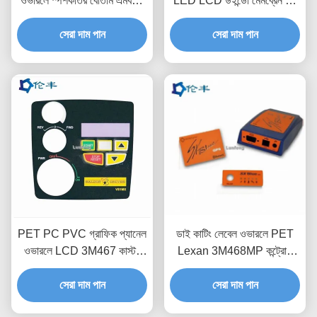
ওভারলে স্পর্শকাতর বোতাম এমবসড
LED LCD উইন্ডো মেমব্রেন পুশ
কী কাস্টম কন্ট্রোল প্যানেল
বোতাম সুইচ
সেরা দাম পান
সেরা দাম পান
PET PC PVC গ্রাফিক প্যানেল
ডাই কাটিং লেবেল ওভারলে PET
ওভারলে LCD 3M467 কাস্টম
Lexan 3M468MP কন্ট্রোল
ইন্ডাস্ট্রিয়াল কন্ট্রোল প্যানেল
প্যানেল ওভারলে প্রিন্টিং
সেরা দাম পান
সেরা দাম পান