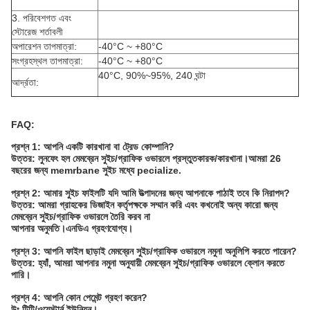
3. পরিবেশগত এবং
স্টোরেজ শর্তাবলী
অপারেশন তাপমাত্রা:
-40°C ~ +80°C
সংগ্রহস্থল তাপমাত্রা:
-40°C ~ +80°C
40°C, 90%~95%, 240 ঘন্টা
আর্দ্রতা:
FAQ:
প্রশ্ন 1: আপনি একটি কারখানা বা ট্রেড কোম্পানি?
উত্তর: লুনফেং হল মেমব্রেন সুইচ/গ্রাফিক ওভারলে প্রস্তুতকারক/কারখানা।আমরা 26
বছরের জন্য memrbane সুইচ মধ্যে pecialize.
প্রশ্ন 2: আমার সুইচ ফাইলটি যদি আমি উত্পাদনের জন্য আপনাকে পাঠাই তবে কি নিরাপদ?
উত্তর: আমরা গ্রাহকের ডিজাইন কর্তৃপক্ষকে সম্মান করি এবং কখনোই অন্য কারো জন্য
মেমব্রেন সুইচ/গ্রাফিক ওভারলে তৈরি করব না
আপনার অনুমতি।এনডিএ গ্রহণযোগ্য।
প্রশ্ন 3: আপনি ফাইল ছাড়াই মেমব্রেন সুইচ/গ্রাফিক ওভারলে নমুনা অনুলিপি করতে পারেন?
উত্তর: হ্যাঁ, আমরা আপনার নমুনা অনুযায়ী মেমব্রেন সুইচ/গ্রাফিক ওভারলে ক্লোন করতে
পারি।
প্রশ্ন 4: আপনি কোন পেমেন্ট গ্রহণ করেন?
উঃ টিটি/ওয়েস্টার্ন ইউনিয়ন।