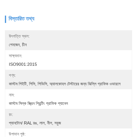
বিস্তারিত তথ্য
উৎপত্তি স্থল:
শেনজেন, চীন
সাক্ষ্যদান:
ISO9001:2015
পণ্য:
কাস্টম পিইটি, পিসি, পিভিসি, অ্যালকোহল টেস্টারের জন্য ঝিল্লি গ্রাফিক ওভারলে
নাম:
কাস্টম সিল্ক স্ক্রিন প্রিন্টিং গ্রাফিক প্যানেল
রং:
প্যানটোন/ RAL রঙ, লাল, নীল, সবুজ
উপাদান পৃষ্ঠ: