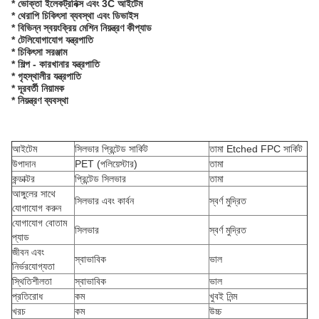
* ভোক্তা ইলেকট্রনিক্স এবং 3C আইটেম
* থেরাপি চিকিৎসা ব্যবস্থা এবং ডিভাইস
* বিভিন্ন স্বয়ংক্রিয় মেশিন নিয়ন্ত্রণ কীপ্যাড
* টেলিযোগাযোগ যন্ত্রপাতি
* চিকিৎসা সরঞ্জাম
* শিল্প - কারখানার যন্ত্রপাতি
* গৃহস্থালীর যন্ত্রপাতি
* দূরবর্তী নিয়ামক
* নিয়ন্ত্রণ ব্যবস্থা
আইটেম
সিলভার প্রিন্টেড সার্কিট
তামা Etched FPC সার্কিট
উপাদান
PET (পলিয়েস্টার)
তামা
কন্ডাক্টর
প্রিন্টেড সিলভার
তামা
আঙ্গুলের সাথে
সিলভার এবং কার্বন
স্বর্ণ মুদ্রিত
যোগাযোগ করুন
যোগাযোগ বোতাম
সিলভার
স্বর্ণ মুদ্রিত
প্যাড
জীবন এবং
স্বাভাবিক
ভাল
নির্ভরযোগ্যতা
স্থিতিশীলতা
স্বাভাবিক
ভাল
প্রতিরোধ
কম
খুবই নিন্ম
খরচ
কম
উচ্চ