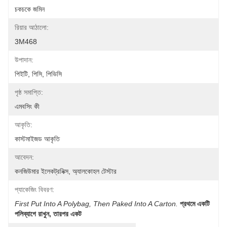
চকচকে জমিন
রিয়ার আঠালো:
3M468
উপাদান:
পিইটি, পিসি, পিভিসি
পৃষ্ঠ সমাপ্তি:
এমবসিং কী
আকৃতি:
কাস্টমাইজড আকৃতি
আবেদন:
কনজিউমার ইলেকট্রনিক্স, অ্যালকোহল টেস্টার
প্যাকেজিং বিবরণ:
First Put Into A Polybag, Then Paked Into A Carton.
প্রথমে একটি 
পলিব্যাগে রাখুন, তারপর একট