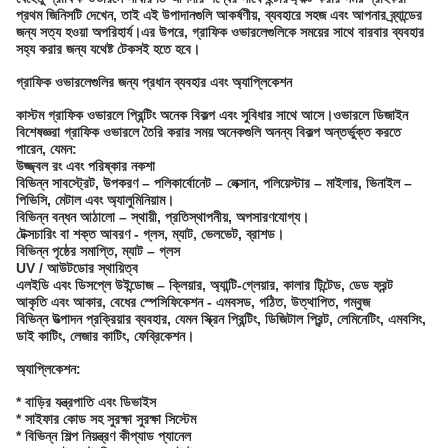
প্রথম জিনিসটি দেখেন, তাই এই উপাদানগুলি আকর্ষণীয়, ব্যবহারে সহজ এবং আপনার ব্র্যান্ডের
জন্য সত্য হওয়া অপরিহার্য।এর উপরে, গ্রাফিক ওভারলেগুলিকে সময়ের সাথে বারবার ব্যবহার
সহ্য করার জন্য যথেষ্ট টেকসই হতে হবে।
গ্রাফিক ওভারলেগুলির জন্য প্রধান ব্যবহার এবং অ্যাপ্লিকেশন
কাস্টম গ্রাফিক ওভারলে প্রিন্টিং অনেক বিকল্প এবং সুবিধার সাথে আসে।ওভারলে ডিজাইন
বিশেষজ্ঞরা গ্রাফিক ওভারলে তৈরি করার সময় অনেকগুলি অনন্য বিকল্প অন্তর্ভুক্ত করতে
পারেন, যেমন:
উজ্জ্বল রং এবং পরিষ্কার নকশা
বিভিন্ন সাবস্ট্রেট, উপকরণ – পলিকার্বোনেট – লেক্সান, পলিয়েস্টার – মাইলার, ভিনাইল –
পিভিসি, মেটাল এবং অ্যালুমিনিয়াম।
বিভিন্ন বন্ধন আঠালো – স্থায়ী, প্রতিস্থাপনীয়, অপসারণযোগ্য।
টেক্সচারিং বা শক্ত আবরণ - গ্লস, ম্যাট, ভেলভেট, ব্রাশড।
বিভিন্ন পৃষ্ঠের সমাপ্তি, ম্যাট – গ্লস
UV / আউটডোর স্থায়িত্ব
এলইডি এবং ডিসপ্লে উইন্ডোজ – ক্লিয়ার, অ্যান্টি-গ্লেয়ার, কালার টিন্টেড, ডেড ফ্রন্ট
আকৃতি এবং আকার, বেধের স্পেসিফিকেশন - এমবসড, গঠিত, উত্থাপিত, গম্বুজ
বিভিন্ন উত্পাদন প্রক্রিয়ার ব্যবহার, যেমন স্ক্রিন প্রিন্টিং, ডিজিটাল প্রিন্ট, লেমিনেটিং, এমবসিং,
ডাই কাটিং, লেজার কাটিং, ফেব্রিকেশন।
অ্যাপ্লিকেশন:
* বাড়ির যন্ত্রপাতি এবং ডিভাইস
* সাইফার কোড সহ সুরক্ষা সুরক্ষা সিস্টেম
* বিভিন্ন শিল্প নিয়ন্ত্রণ কীপ্যাড প্যানেল