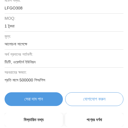
মডেল নম্বর:
LFGO308
MOQ:
1 টুকরা
মূল্য:
আলোচনা সাপেক্ষে
অর্থ প্রদানের শর্তাবলী:
টি/টি, ওয়েস্টার্ন ইউনিয়ন
সরবরাহের ক্ষমতা:
প্রতি মাসে 500000 পিস/পিস
সেরা দাম পান
যোগাযোগ করুন
বিস্তারিত তথ্য
পণ্যের বর্ণনা