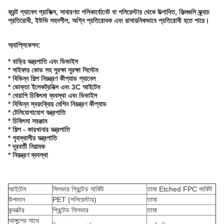
ফ্রন্ট প্যানেল গ্রাফিক্স, সাধারণত পলিকার্বোনেট বা পলিয়েস্টার থেকে উত্পাদিত, ফিল্মগুলি স্ক্র্যাচ
প্রতিরোধী, ইউভি সহনশীল, অগ্নি প্রতিরোধক এবং রাসায়নিকভাবে প্রতিরোধী হতে পারে।
অ্যাপ্লিকেশন:
* বাড়ির যন্ত্রপাতি এবং ডিভাইস
* সাইফার কোড সহ সুরক্ষা সুরক্ষা সিস্টেম
* বিভিন্ন শিল্প নিয়ন্ত্রণ কীপ্যাড প্যানেল
* ভোক্তা ইলেকট্রনিক্স এবং 3C আইটেম
* থেরাপি চিকিৎসা ব্যবস্থা এবং ডিভাইস
* বিভিন্ন স্বয়ংক্রিয় মেশিন নিয়ন্ত্রণ কীপ্যাড
* টেলিযোগাযোগ যন্ত্রপাতি
* চিকিৎসা সরঞ্জাম
* শিল্প - কারখানার যন্ত্রপাতি
* গৃহস্থালীর যন্ত্রপাতি
* দূরবর্তী নিয়ামক
* নিয়ন্ত্রণ ব্যবস্থা
আইটেম
সিলভার প্রিন্টেড সার্কিট
তামা Etched FPC সার্কিট
উপাদান
PET (পলিয়েস্টার)
তামা
কন্ডাক্টর
প্রিন্টেড সিলভার
তামা
আঙ্গুলের সাথে