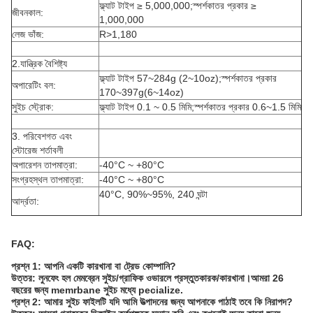
ফ্ল্যাট টাইপ ≥ 5,000,000;স্পর্শকাতর প্রকার ≥
জীবনকাল:
1,000,000
লেজ ভাঁজ:
R>1,180
2.যান্ত্রিক বৈশিষ্ট্য
ফ্ল্যাট টাইপ 57~284g (2~10oz);স্পর্শকাতর প্রকার
অপারেটিং বল:
170~397g(6~14oz)
সুইচ স্ট্রোক:
ফ্ল্যাট টাইপ 0.1 ~ 0.5 মিমি;স্পর্শকাতর প্রকার 0.6~1.5 মিমি
3. পরিবেশগত এবং
স্টোরেজ শর্তাবলী
অপারেশন তাপমাত্রা:
-40°C ~ +80°C
সংগ্রহস্থল তাপমাত্রা:
-40°C ~ +80°C
40°C, 90%~95%, 240 ঘন্টা
আর্দ্রতা:
FAQ:
প্রশ্ন 1: আপনি একটি কারখানা বা ট্রেড কোম্পানি?
উত্তর: লুনফেং হল মেমব্রেন সুইচ/গ্রাফিক ওভারলে প্রস্তুতকারক/কারখানা।আমরা 26
বছরের জন্য memrbane সুইচ মধ্যে pecialize.
প্রশ্ন 2: আমার সুইচ ফাইলটি যদি আমি উত্পাদনের জন্য আপনাকে পাঠাই তবে কি নিরাপদ?