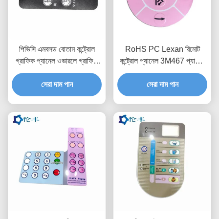
পিভিসি এমবসড বোতাম কন্ট্রোল
RoHS PC Lexan রিমোট
গ্রাফিক প্যানেল ওভারলে গ্রাফিক
কন্ট্রোল প্যানেল 3M467 প্যান্টোন
পিইটি পিসি
পলিকার্বোনেট গ্রাফিক ওভারলে
সেরা দাম পান
সেরা দাম পান