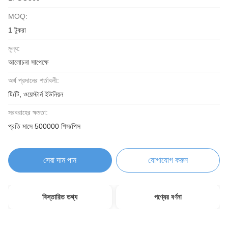
MOQ:
1 টুকরা
মূল্য:
আলোচনা সাপেক্ষে
অর্থ প্রদানের শর্তাবলী:
টি/টি, ওয়েস্টার্ন ইউনিয়ন
সরবরাহের ক্ষমতা:
প্রতি মাসে 500000 পিস/পিস
সেরা দাম পান
যোগাযোগ করুন
বিস্তারিত তথ্য
পণ্যের বর্ণনা