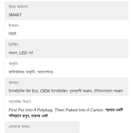
রিয়ার আঠালো:
3M467
উপাদান:
পিইটি
বৈশিষ্ট্য:
সমতল, LED গর্ত
আকৃতি:
কাস্টমাইজড আকৃতি, আয়তক্ষেত্র
ব্যবহার:
ইলেকট্রনিক শিল্প Ect, OEM ইলেকট্রনিক্স, গৃহস্থালী সরঞ্জাম, টেলিযোগাযোগ সরঞ্জাম
প্যাকেজিং বিবরণ:
First Put Into A Polybag, Then Paked Into A Carton.
প্রথমে একটি 
পলিব্যাগে রাখুন, তারপর একট
যোগানের ক্ষমতা: