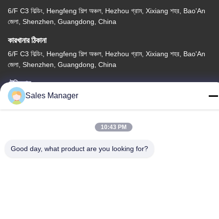
6/F C3 বিল্ডিং, Hengfeng শিল্প অঞ্চল, Hezhou গ্রাম, Xixiang শহর, Bao'An
জেলা, Shenzhen, Guangdong, China
কারখানার ঠিকানা
6/F C3 বিল্ডিং, Hengfeng শিল্প অঞ্চল, Hezhou গ্রাম, Xixiang শহর, Bao'An
জেলা, Shenzhen, Guangdong, China
টেলিফোন
Sales Manager
86--13662697476
10:43 PM
Good day, what product are you looking for?
চীন ভালো মানের ধাতু গম্বুজ ঝিল্লি সুইচ সরবরাহকারী। কপিরাইট © -2026 Shenzhen
Lunfeng Technology Co., Ltd সমস্ত অধিকার সংরক্ষিত।
গোপনীয়তা নীতি
|
সাইট ম্যাপ