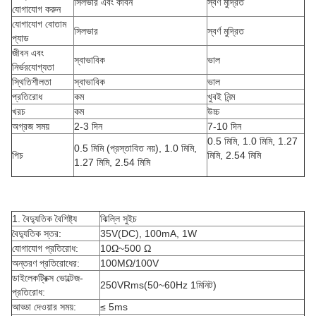
সিলভার এবং কার্বন
স্বর্ণ মুদ্রিত
যোগাযোগ করুন
যোগাযোগ বোতাম
সিলভার
স্বর্ণ মুদ্রিত
প্যাড
জীবন এবং
স্বাভাবিক
ভাল
নির্ভরযোগ্যতা
স্থিতিশীলতা
স্বাভাবিক
ভাল
প্রতিরোধ
কম
খুবই নিন্ম
খরচ
কম
উচ্চ
অগ্রজ সময়
2-3 দিন
7-10 দিন
0.5 মিমি, 1.0 মিমি, 1.27
0.5 মিমি (প্রস্তাবিত নয়), 1.0 মিমি,
পিচ
মিমি, 2.54 মিমি
1.27 মিমি, 2.54 মিমি
1. বৈদ্যুতিক বৈশিষ্ট্য
ঝিল্লি সুইচ
বৈদ্যুতিক স্তর:
35V(DC), 100mA, 1W
যোগাযোগ প্রতিরোধ:
10Ω~500 Ω
অন্তরণ প্রতিরোধের:
100MΩ/100V
ডাইলেকট্রিক্স ভোল্টেজ-
250VRms(50~60Hz 1মিনিট)
প্রতিরোধ:
আড্ডা দেওয়ার সময়:
≤ 5ms