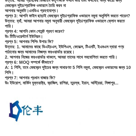
উত্তর: আমরা গ্রাহকের ডিজাইন কর্তৃপক্ষকে সম্মান করি এবং কখনোই অন্য কারো জন্য
মেমব্রেন সুইচ/গ্রাফিক ওভারলে তৈরি করব না
আপনার অনুমতি।এনডিএ গ্রহণযোগ্য।
প্রশ্ন 3: আপনি ফাইল ছাড়াই মেমব্রেন সুইচ/গ্রাফিক ওভারলে নমুনা অনুলিপি করতে পারেন?
উত্তর: হ্যাঁ, আমরা আপনার নমুনা অনুযায়ী মেমব্রেন সুইচ/গ্রাফিক ওভারলে ক্লোন করতে
পারি।
প্রশ্ন 4: আপনি কোন পেমেন্ট গ্রহণ করেন?
উঃ টিটি/ওয়েস্টার্ন ইউনিয়ন।
প্রশ্ন 5: আপনার শিপিং উপায় কি?
উত্তর: 1. আমাদের কাছে ডিএইচএল, ইউপিএস, ফেডেক্স, টিএনটি, ইএমএস দ্বারা পণ্য
পাঠানোর জন্য আমাদের নিজস্ব ফরওয়ার্ডার রয়েছে।
2. আপনার নিজের ফরওয়ার্ডার থাকলে, আমরা তাদের সাথে সহযোগিতা করতে পারি।
প্রশ্ন 6: MOQ সম্পর্কে কীভাবে?
A: 1 পিসি, তবে মেমব্রেন সুইচের জন্য সাধারণত 5 পিসি নমুনা, মেমব্রেন ওভারলের জন্য 10
পিসি।
প্রশ্ন 7: আপনার প্রধান বাজার কি?
উঃ ইউরোপ, মার্কিন যুক্তরাষ্ট্র, ব্রাজিল, রাশিয়া, তুরস্ক, ইরান, অস্ট্রিয়া, সিঙ্গাপুর...