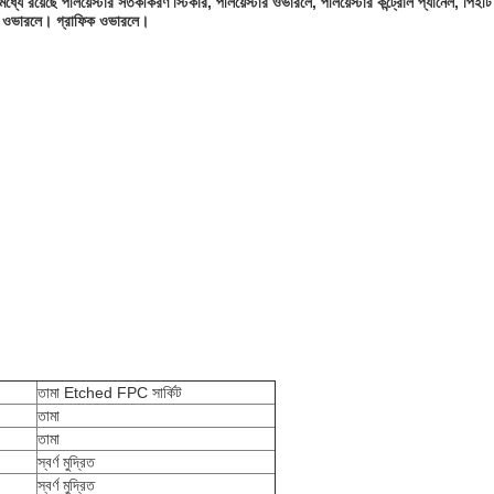
রয়েছে পলিয়েস্টার সতর্কীকরণ স্টিকার, পলিয়েস্টার ওভারলে, পলিয়েস্টার কন্ট্রোল প্যানেল, পিইটি ও
্টার ওভারলে। গ্রাফিক ওভারলে।
তামা Etched FPC সার্কিট
তামা
তামা
স্বর্ণ মুদ্রিত
স্বর্ণ মুদ্রিত