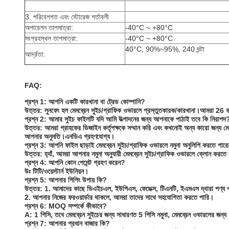
3. পরিবেশগত এবং স্টোরেজ শর্তাবলী
অপারেশন তাপমাত্রা:
-40°C ~ +80°C
সংগ্রহস্থল তাপমাত্রা:
-40°C ~ +80°C
40°C, 90%~95%, 240 ঘন্টা
আর্দ্রতা:
FAQ:
প্রশ্ন 1: আপনি একটি কারখানা বা ট্রেড কোম্পানি?
উত্তর: লুনফেং হল মেমব্রেন সুইচ/গ্রাফিক ওভারলে প্রস্তুতকারক/কারখানা।আমরা 
প্রশ্ন 2: আমার সুইচ ফাইলটি যদি আমি উত্পাদনের জন্য আপনাকে পাঠাই তবে কি নিরাপদ
উত্তর: আমরা গ্রাহকের ডিজাইন কর্তৃপক্ষকে সম্মান করি এবং কখনোই অন্য কারো জন্য মে
আপনার অনুমতি।এনডিএ গ্রহণযোগ্য।
প্রশ্ন 3: আপনি ফাইল ছাড়াই মেমব্রেন সুইচ/গ্রাফিক ওভারলে নমুনা অনুলিপি করতে পার
উত্তর: হ্যাঁ, আমরা আপনার নমুনা অনুযায়ী মেমব্রেন সুইচ/গ্রাফিক ওভারলে ক্লোন করতে
প্রশ্ন 4: আপনি কোন পেমেন্ট গ্রহণ করেন?
উঃ টিটি/ওয়েস্টার্ন ইউনিয়ন।
প্রশ্ন 5: আপনার শিপিং উপায় কি?
উত্তর: 1. আমাদের কাছে ডিএইচএল, ইউপিএস, ফেডেক্স, টিএনটি, ইএমএস দ্বারা পণ্য পা
2. আপনার নিজের ফরওয়ার্ডার থাকলে, আমরা তাদের সাথে সহযোগিতা করতে পারি।
প্রশ্ন 6: MOQ সম্পর্কে কীভাবে?
A: 1 পিসি, তবে মেমব্রেন সুইচের জন্য সাধারণত 5 পিসি নমুনা, মেমব্রেন ওভারলের জন্
প্রশ্ন 7: আপনার প্রধান বাজার কি?