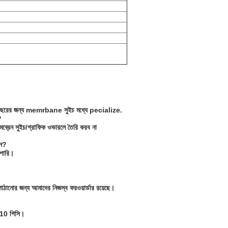
26 বছরের জন্য memrbane সুইচ মধ্যে pecialize.
?
মব্রেন সুইচ/গ্রাফিক ওভারলে তৈরি করব না
েন?
 পারি।
ঠানোর জন্য আমাদের নিজস্ব ফরওয়ার্ডার রয়েছে।
য 10 পিসি।