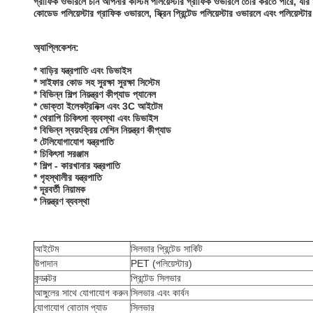
গ্রাফিক ওভারলে চীন আপনার কাস্টম পলিয়েস্টার গ্রাফিক ওভারলে তৈরি করতে পারে, যার মধ্যে 
কোডেড পলিয়েস্টার গ্রাফিক ওভারলে, স্ক্রিন প্রিন্টেড পলিয়েস্টার ওভারলে এবং পলিয়েস
অ্যাপ্লিকেশন:
* বাড়ির যন্ত্রপাতি এবং ডিভাইস
* সাইফার কোড সহ সুরক্ষা সুরক্ষা সিস্টেম
* বিভিন্ন শিল্প নিয়ন্ত্রণ কীপ্যাড প্যানেল
* ভোক্তা ইলেকট্রনিক্স এবং 3C আইটেম
* থেরাপি চিকিৎসা ব্যবস্থা এবং ডিভাইস
* বিভিন্ন স্বয়ংক্রিয় মেশিন নিয়ন্ত্রণ কীপ্যাড
* টেলিযোগাযোগ যন্ত্রপাতি
* চিকিৎসা সরঞ্জাম
* শিল্প - কারখানার যন্ত্রপাতি
* গৃহস্থালীর যন্ত্রপাতি
* দূরবর্তী নিয়ামক
* নিয়ন্ত্রণ ব্যবস্থা
আইটেম
সিলভার প্রিন্টেড সার্কিট
উপাদান
PET (পলিয়েস্টার)
কন্ডাক্টর
প্রিন্টেড সিলভার
আঙ্গুলের সাথে যোগাযোগ করুন
সিলভার এবং কার্বন
যোগাযোগ বোতাম প্যাড
সিলভার