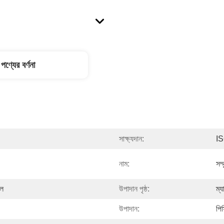
পণ্যের বর্ণনা
সাক্ষ্যদান:
I
নাম:
সম্
ীল
উপাদান পৃষ্ঠ:
ম্
উপাদান:
পি