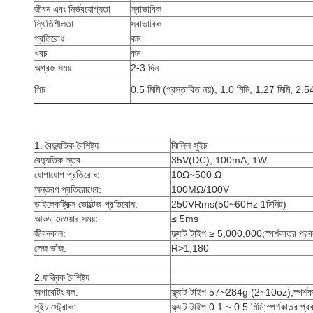
জীবন এবং নির্ভরযোগ্যতা
স্বাভাবিক
স্থিতিশীলতা
স্বাভাবিক
প্রতিরোধ
কম
খরচ
কম
অগ্রজ সময়
2-3 দিন
পিচ
0.5 মিমি (প্রস্তাবিত নয়), 1.0 মিমি, 1.27 মিমি, 2.54
1. বৈদ্যুতিক বৈশিষ্ট্য
ঝিল্লি সুইচ
বৈদ্যুতিক স্তর:
35V(DC), 100mA, 1W
যোগাযোগ প্রতিরোধ:
10Ω~500 Ω
অন্তরণ প্রতিরোধের:
100MΩ/100V
ডাইলেকট্রিক্স ভোল্টেজ-প্রতিরোধ:
250VRms(50~60Hz 1মিনিট)
আড্ডা দেওয়ার সময়:
≤ 5ms
জীবনকাল:
ফ্ল্যাট টাইপ ≥ 5,000,000;স্পর্শকাতর প
লেজ ভাঁজ:
R>1,180
2.যান্ত্রিক বৈশিষ্ট্য
অপারেটিং বল:
ফ্ল্যাট টাইপ 57~284g (2~10oz);স্পর
সুইচ স্ট্রোক:
ফ্ল্যাট টাইপ 0.1 ~ 0.5 মিমি;স্পর্শকাতর প