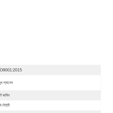
SO9001:2015
মুখ প্যানেল
যাট জমিন
সি পিইটি