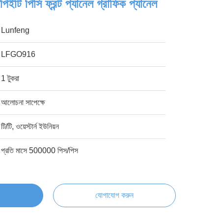
িইটি পিসি ফ্রন্ট প্যানেল গ্রাফিক প্যানেল
Lunfeng
LFGO916
1 টুকরা
আলোচনা সাপেক্ষে
টি/টি, ওয়েস্টার্ন ইউনিয়ন
প্রতি মাসে 500000 পিস/পিস
যোগাযোগ করুন