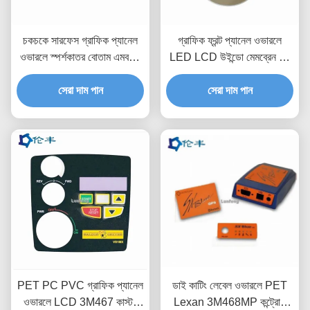
চকচকে সারফেস গ্রাফিক প্যানেল
গ্রাফিক ফ্রন্ট প্যানেল ওভারলে
ওভারলে স্পর্শকাতর বোতাম এমবসড
LED LCD উইন্ডো মেমব্রেন পুশ
কী কাস্টম কন্ট্রোল প্যানেল
বোতাম সুইচ
সেরা দাম পান
সেরা দাম পান
PET PC PVC গ্রাফিক প্যানেল
ডাই কাটিং লেবেল ওভারলে PET
ওভারলে LCD 3M467 কাস্টম
Lexan 3M468MP কন্ট্রোল