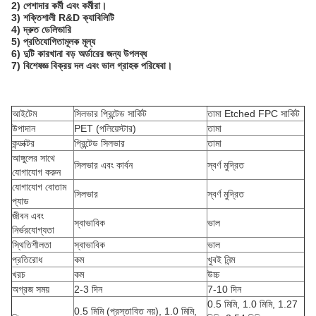
2) পেশাদার কর্মী এবং কর্মীরা।
3) শক্তিশালী R&D ক্যাবিলিটি
4) দ্রুত ডেলিভারি
5) প্রতিযোগিতামূলক মূল্য
6) দুটি কারখানা বড় অর্ডারের জন্য উপলব্ধ
7) বিশেষজ্ঞ বিক্রয় দল এবং ভাল গ্রাহক পরিষেবা।
আইটেম
সিলভার প্রিন্টেড সার্কিট
তামা Etched FPC সার্কিট
উপাদান
PET (পলিয়েস্টার)
তামা
কন্ডাক্টর
প্রিন্টেড সিলভার
তামা
আঙ্গুলের সাথে
সিলভার এবং কার্বন
স্বর্ণ মুদ্রিত
যোগাযোগ করুন
যোগাযোগ বোতাম
সিলভার
স্বর্ণ মুদ্রিত
প্যাড
জীবন এবং
স্বাভাবিক
ভাল
নির্ভরযোগ্যতা
স্থিতিশীলতা
স্বাভাবিক
ভাল
প্রতিরোধ
কম
খুবই নিন্ম
খরচ
কম
উচ্চ
অগ্রজ সময়
2-3 দিন
7-10 দিন
0.5 মিমি, 1.0 মিমি, 1.27
0.5 মিমি (প্রস্তাবিত নয়), 1.0 মিমি,