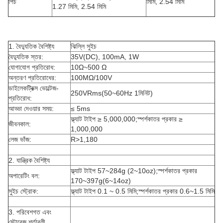
পিচ
মিমি, 2.54 মিমি
1.27 মিমি, 2.54 মিমি
1. বৈদ্যুতিক বৈশিষ্ট্য
ঝিল্লি সুইচ
বৈদ্যুতিক স্তর:
35V(DC), 100mA, 1W
যোগাযোগ প্রতিরোধ:
10Ω~500 Ω
অন্তরণ প্রতিরোধের:
100MΩ/100V
ডাইলেকট্রিক্স ভোল্টেজ-
250VRms(50~60Hz 1মিনিট)
প্রতিরোধ:
আড্ডা দেওয়ার সময়:
≤ 5ms
ফ্ল্যাট টাইপ ≥ 5,000,000;স্পর্শকাতর প্রকার ≥
জীবনকাল:
1,000,000
লেজ ভাঁজ:
R>1,180
2. যান্ত্রিক বৈশিষ্ট্য
ফ্ল্যাট টাইপ 57~284g (2~10oz);স্পর্শকাতর প্রকার
অপারেটিং বল:
170~397g(6~14oz)
সুইচ স্ট্রোক:
ফ্ল্যাট টাইপ 0.1 ~ 0.5 মিমি;স্পর্শকাতর প্রকার 0.6~1.5 মিমি
3. পরিবেশগত এবং
স্টোরেজ শর্তাবলী