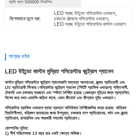
প্রতি মাসে 500000 পিস/পিস
LED স্বচ্ছ উইন্ডো পলিয়েস্টার ওভারলে
, 
বিশেষভাবে তুলে ধরা:
চকচকে টেক্সচার পলিয়েস্টার ওভারলে
, 
LED স্বচ্ছ উইন্ডো পলিয়েস্টার কাস্টম ওভারলে
পণ্যের বর্ণনা
LED উইন্ডো কাস্টম মুদ্রিত পলিয়েস্টার কন্ট্রোল প্যানেল
কাস্টম মুদ্রিত পলিয়েস্টার কন্ট্রোল প্যানেলগুলি অত্যন্ত আবহাওয়া, স্ক্র্যাচ প্রতিরোধী এবং
UV প্রতিরোধী স্টিকার।পলিয়েস্টার কন্ট্রোল প্যানেল (পিইটি গ্রাফিক ওভারলে) শক্তিশালী,
টেকসই এবং চমৎকার স্বচ্ছতা এবং স্পষ্টতা বৈশিষ্ট্য রয়েছে।মেমব্রেন সুইচের জন্য প্রস্তাবিত,
বিশেষ করে যখন এমবসিং জড়িত থাকে, যেমন কীবোর্ড এবং কীপ্যাড সুইচ ওভারলে।
পলিয়েস্টার গ্রাফিক ওভারলে দ্বারা প্রদত্ত অতিরিক্ত বৈশিষ্ট্যগুলির মধ্যে রয়েছে: মাত্রিক
স্থিতিশীলতা, বহিরঙ্গন ব্যবহারের জন্য উপযুক্ত, চমৎকার তাপ প্রতিরোধের, ঘর্ষণ এবং স্ক্র্যাচ
প্রতিরোধ, রাসায়নিক এবং ক্ষয়কারী পদার্থের প্রতিরোধ।
কোম্পানির সুবিধা:
1) শীর্ষ পরিচালকরা 13 বছর ধরে একই ক্ষেত্রে অভিজ্ঞ।