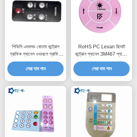
পিভিসি এমবসড বোতাম কন্ট্রোল
RoHS PC Lexan রিমোট
গ্রাফিক প্যানেল ওভারলে গ্রাফিক
কন্ট্রোল প্যানেল 3M467 প্যান্টোন
পিইটি পিসি
পলিকার্বোনেট গ্রাফিক ওভারলে
সেরা দাম পান
সেরা দাম পান