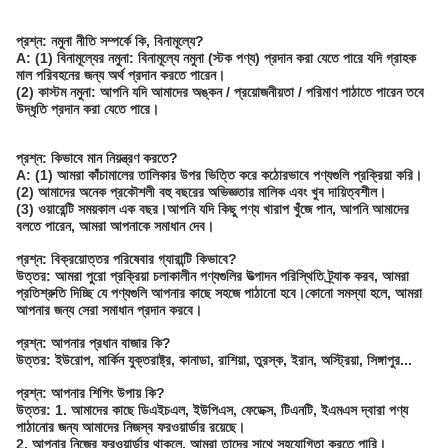
প্রশ্ন: নমুনা নীতি সম্পর্কে কি, বিনামূল্যে?
A: (1) বিনামূল্যের নমুনা: বিনামূল্যে নমুনা (স্টক পণ্য) প্রদান করা যেতে পারে যদি গ্রাহক
মাল পরিবহনের জন্য অর্থ প্রদান করতে পারেন।
(2) কাস্টম নমুনা: আপনি যদি আমাদের অঙ্কন / প্রয়োজনীয়তা / পরিমাণ পাঠাতে পারেন তবে
উদ্ধৃতি প্রদান করা যেতে পারে।
প্রশ্ন: কিভাবে মান নিয়ন্ত্রণ করতে?
A: (1) আমরা কাঁচামালের তালিকার উপর ভিত্তি করে কঠোরভাবে পণ্যগুলি প্রক্রিয়া করি।
(2) আমাদের অনেক প্রকৌশলী বহু বছরের অভিজ্ঞতার মালিক এবং খুব দায়িত্বশীল।
(3) ওয়ারেন্টি সময়কাল এক বছর।আপনি যদি কিছু পণ্য খারাপ খুঁজে পান, আপনি আমাদের
বলতে পারেন, আমরা আপনাকে সমাধান দেব।
প্রশ্ন: বিক্রয়োত্তর পরিষেবার গ্যারান্টি কিভাবে?
উত্তর: আমরা পুরো প্রক্রিয়া চলাকালীন পণ্যগুলির উত্পাদন পরিস্থিতি ট্র্যাক করব, আমরা
প্রতিশ্রুতি দিচ্ছি যে পণ্যগুলি আপনার কাছে সহজে পাঠানো হবে।কোনো সমস্যা হলে, আমরা
আপনার জন্য সেরা সমাধান প্রদান করবে।
প্রশ্ন: আপনার প্রধান বাজার কি?
উত্তর: ইউরোপ, মার্কিন যুক্তরাষ্ট্র, কানাডা, রাশিয়া, তুরস্ক, ইরান, অস্ট্রিয়া, সিঙ্গাপুর...
প্রশ্ন: আপনার শিপিং উপায় কি?
উত্তর: 1. আমাদের কাছে ডিএইচএল, ইউপিএস, ফেডেক্স, টিএনটি, ইএমএস দ্বারা পণ্য
পাঠানোর জন্য আমাদের নিজস্ব ফরওয়ার্ডার রয়েছে।
2. আপনার নিজের ফরওয়ার্ডার থাকলে, আমরা তাদের সাথে সহযোগিতা করতে পারি।