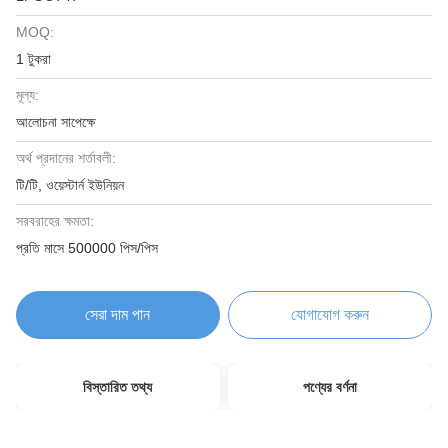
MOQ:
1 টুকরা
মূল্য:
আলোচনা সাপেক্ষে
অর্থ প্রদানের শর্তাবলী:
টি/টি, ওয়েস্টার্ন ইউনিয়ন
সরবরাহের ক্ষমতা:
প্রতি মাসে 500000 পিস/পিস
সেরা দাম পান
যোগাযোগ করুন
বিস্তারিত তথ্য
পণ্যের বর্ণনা