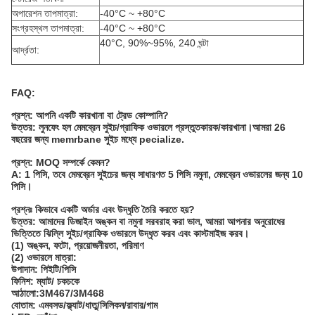
অপারেশন তাপমাত্রা:
-40°C ~ +80°C
সংগ্রহস্থল তাপমাত্রা:
-40°C ~ +80°C
40°C, 90%~95%, 240 ঘন্টা
আর্দ্রতা:
FAQ:
প্রশ্ন: আপনি একটি কারখানা বা ট্রেড কোম্পানি?
উত্তর: লুনফেং হল মেমব্রেন সুইচ/গ্রাফিক ওভারলে প্রস্তুতকারক/কারখানা।আমরা 26
বছরের জন্য memrbane সুইচ মধ্যে pecialize.
প্রশ্ন: MOQ সম্পর্কে কেমন?
A: 1 পিসি, তবে মেমব্রেন সুইচের জন্য সাধারণত 5 পিসি নমুনা, মেমব্রেন ওভারলের জন্য 10
পিসি।
প্রশ্নঃ কিভাবে একটি অর্ডার এবং উদ্ধৃতি তৈরি করতে হয়?
উত্তর: আমাদের ডিজাইন অঙ্কন বা নমুনা সরবরাহ করা ভাল, আমরা আপনার অনুরোধের
ভিত্তিতে ঝিল্লি সুইচ/গ্রাফিক ওভারলে উদ্ধৃত করব এবং কাস্টমাইজ করব।
(1) অঙ্কন, ফটো, প্রয়োজনীয়তা, পরিমাণ
(2) ওভারলে মাত্রা:
উপাদান: পিইটি/পিসি
ফিনিশ: ম্যাট/ চকচকে
আঠালো:3M467/3M468
বোতাম: এমবসড/ফ্ল্যাট/ধাতু/সিলিকন/রাবার/গাম