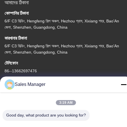
আমাদের ঠিকানা
কোম্পানির ঠিকানা
6/F C3 বিল্ডিং, Hengfeng শিল্প অঞ্চল, Hezhou গ্রাম, Xixiang শহর, Bao'An
জেলা, Shenzhen, Guangdong, China
কারখানার ঠিকানা
6/F C3 বিল্ডিং, Hengfeng শিল্প অঞ্চল, Hezhou গ্রাম, Xixiang শহর, Bao'An
জেলা, Shenzhen, Guangdong, China
টেলিফোন
86--13662697476
Sales Manager
3:19 AM
চীন ভালো মানের ধাতু গম্বুজ ঝিল্লি সুইচ সরবরাহকারী। কপিরাইট © -2026 Shenzhen
Lunfeng Technology Co., Ltd সমস্ত অধিকার সংরক্ষিত।
Good day, what product are you looking for?
গোপনীয়তা নীতি
|
সাইট ম্যাপ