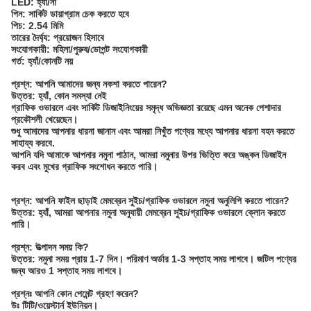
LED: হ্যাঁ/না
পিন: সার্কিট ডায়াগ্রাম চেক করতে হবে
পিচ: 2.54 মিমি
তারের দৈর্ঘ্য: প্রয়োজন হিসাবে
সংযোগকারী: মহিলা/পুরুষ/ডোপন্ট সংযোগকারী
গর্ত: হ্যাঁ/কোনটি নয়
প্রশ্ন: আপনি আমাদের জন্য নকশা করতে পারেন?
উত্তর: হ্যাঁ, কোন সমস্যা নেই
গ্রাফিক ওভারলে এবং সার্কিট ডিজাইনিংয়ের সমৃদ্ধ অভিজ্ঞতা রয়েছে এমন অনেক পেশাদার
প্রকৌশলী খেয়েছেন।
শুধু আমাদের আপনার ধারনা জানান এবং আমরা নিখুঁত পণ্যের মধ্যে আপনার ধারনা বহন করতে
সাহায্য করবে.
আপনি যদি আমাকে আপনার নমুনা পাঠান, আমরা নমুনার উপর ভিত্তি করে অঙ্কন ডিজাইন
করব এবং মুখের গ্রাফিক সংশোধন করতে পারি।
প্রশ্ন: আপনি ফাইল ছাড়াই মেমব্রেন সুইচ/গ্রাফিক ওভারলে নমুনা অনুলিপি করতে পারেন?
উত্তর: হ্যাঁ, আমরা আপনার নমুনা অনুযায়ী মেমব্রেন সুইচ/গ্রাফিক ওভারলে ক্লোন করতে
পারি।
প্রশ্ন: উত্পাদন সময় কি?
উত্তর: নমুনা সময় প্রায় 1-7 দিন। পরিমাণ অর্ডার 1-3 সপ্তাহ সময় লাগবে। জটিল পণ্যের
জন্য আরও 1 সপ্তাহ সময় লাগবে।
প্রশ্নঃ আপনি কোন পেমেন্ট গ্রহণ করেন?
উঃ টিটি/ওয়েস্টার্ন ইউনিয়ন।