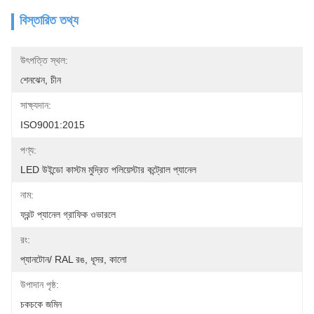
বিস্তারিত তথ্য
উৎপত্তি স্থল:
শেনঝেন, চীন
সাক্ষ্যদান:
ISO9001:2015
পণ্য:
LED উইন্ডো কাস্টম মুদ্রিত পলিয়েস্টার কন্ট্রোল প্যানেল
নাম:
ফ্রন্ট প্যানেল গ্রাফিক ওভারলে
রং:
প্যানটোন/ RAL রঙ, ধূসর, কালো
উপাদান পৃষ্ঠ:
চকচকে জমিন