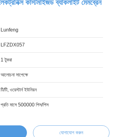
েকট্রনিক্স কাস্টমাইজড ব্যাকলাইট মেমব্রেন
Lunfeng
LFZDX057
1 টুকরা
আলোচনা সাপেক্ষে
টি/টি, ওয়েস্টার্ন ইউনিয়ন
প্রতি মাসে 500000 পিস/পিস
যোগাযোগ করুন