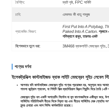
বৈশিষ্ট্য:
ম্যাট পৃষ্ঠ, FPC সার্কিট
চাবি:
এমবসড কী ধাতু গম্বুজ
First Put Into A Polybag, Th
প্যাকেজিং বিবরণ:
Paked Into A Carton.
প্রথমে 
পলিব্যাগে রাখুন, তারপর একট
বিশেষভাবে তুলে ধরা:
3M468 ব্যাকলাইট মেমব্রেন সুইচ
, 
পণ্যের বর্ণনা
ইলেকট্রনিক্স কাস্টমাইজড ব্যাক লাইট মেমব্রেন সুইচ লেবেল স্ট
আপনার যদি কাস্টমাইজড মেমব্রেন সুইচ পণ্যের প্রয়োজন হয়, অনুগ্রহ করে আমাদ
পাতলা কন্ট্রোল প্যানেল, যা পিইটি ফিল্ম ম্যাটেরিয়াল স্ক্রিন প্রিন্টিং দিয়ে তৈর
মেমব্রেন সুইচ হল একটি অপারেটিং সিস্টেম যা মূল ফাংশনগুলিকে একীভূত করে, উপাদা
সার্কিটের পরিচিতিগুলি নীচের দিকে বিকৃত হয় এবং নীচের সার্কিটের মেরু প্লেটের 
সুন্দর চেহারা এবং ভাল সিলিং কার্যকারিতা রয়েছে।