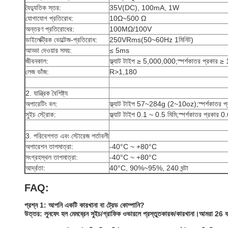
বৈদ্যুতিক স্তর:
35V(DC), 100mA, 1W
যোগাযোগ প্রতিরোধ:
10Ω~500 Ω
অন্তরণ প্রতিরোধের:
100MΩ/100V
ডাইলেক্ট্রিক ভোল্টেজ-প্রতিরোধ:
250VRms(50~60Hz 1মিনিট)
আড্ডা দেওয়ার সময়:
≤ 5ms
জীবনকাল:
ফ্ল্যাট টাইপ ≥ 5,000,000;স্পর্শকাতর প্রকার
লেজ ভাঁজ:
R>1,180
2. যান্ত্রিক বৈশিষ্ট্য
অপারেটিং বল:
ফ্ল্যাট টাইপ 57~284g (2~10oz);স্পর্শকাত
সুইচ স্ট্রোক:
ফ্ল্যাট টাইপ 0.1 ~ 0.5 মিমি;স্পর্শকাতর প্রকার 
3. পরিবেশগত এবং স্টোরেজ শর্তাবলী
অপারেশন তাপমাত্রা:
-40°C ~ +80°C
সংগ্রহস্থল তাপমাত্রা:
-40°C ~ +80°C
আর্দ্রতা:
40°C, 90%~95%, 240 ঘন্টা
FAQ:
প্রশ্ন 1: আপনি একটি কারখানা বা ট্রেড কোম্পানি?
উত্তর: লুনফেং হল মেমব্রেন সুইচ/গ্রাফিক ওভারলে প্রস্তুতকারক/কারখানা।আমরা 