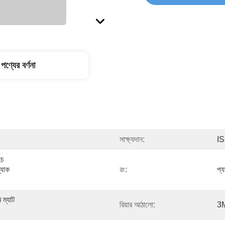
পণ্যের বর্ণনা
সাক্ষ্যদান:
I
চ 
যাক 
রং:
প্
ম্যাট 
রিয়ার আঠালো:
3