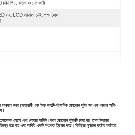
0 মিমি পিচ, কালো সংযোগকারী
D সহ, LCD জানালা নেই, পাঞ্চ হোল 
ই
প সমাধান করব।জলরোধী এবং উচ্চ অ্যান্টি-স্ট্যাটিক মেমব্রেন সুইচ হল এক ধরনের অতি-
হবে।
 আইসোলেশন লেয়ার এবং লোয়ার সার্কিট।যখন মেমব্রেন সুইচটি চাপা হয়, তখন উপরের
িচ্ছিন্ন হয়ে যায় এবং সার্কিট একটি সংকেত ট্রিগার করে। ঝিল্লির সুইচের কঠোর কাঠামো,