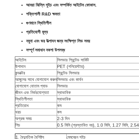
আমরা ঝিল্লি সুইচ এবং সম্পর্কিত আইটেম ফোকাস.
শক্তিশালী R&D ক্ষমতা
গুণমানে স্থিতিশীল
প্রতিযোগী মূল্য
নমুনা এবং ভর উত্পাদন জন্য সংক্ষিপ্ত লিড সময়
সম্পূর্ণ সমাধান নকশা উপলব্ধ
আইটেম
সিলভার প্রিন্টেড সার্কিট
উপাদান
PET (পলিয়েস্টার)
কন্ডাক্টর
প্রিন্টেড সিলভার
আঙ্গুলের সাথে যোগাযোগ করুন
সিলভার এবং কার্বন
যোগাযোগ বোতাম প্যাড
সিলভার
জীবন এবং নির্ভরযোগ্যতা
স্বাভাবিক
স্থিতিশীলতা
স্বাভাবিক
প্রতিরোধ
কম
খরচ
কম
অগ্রজ সময়
2-3 দিন
পিচ
0.5 মিমি (প্রস্তাবিত নয়), 1.0 মিমি, 1.27 মিমি, 2.54
1. বৈদ্যুতিক বৈশিষ্ট্য
মেমব্রেন সুইচ