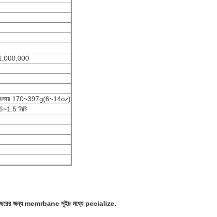
 ≥ 1,000,000
র প্রকার 170~397g(6~14oz)
0.6~1.5 মিমি
26 বছরের জন্য memrbane সুইচ মধ্যে pecialize.