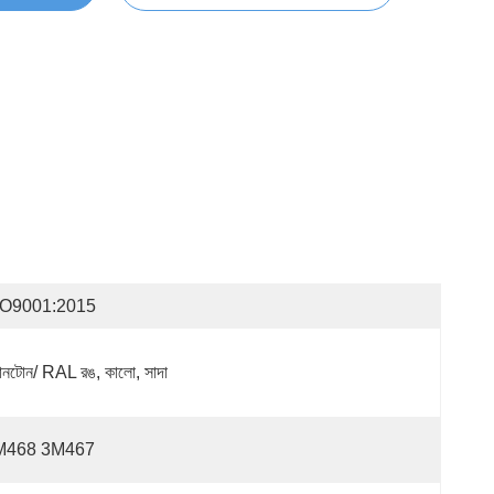
SO9001:2015
যানটোন/ RAL রঙ, কালো, সাদা
M468 3M467