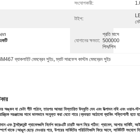
সংযোগকারী:
1.
LE
টাইপ:
নে
en 
প্রতি মাসে 
একটি 
যোগানের ক্ষমতা:
500000 
পিস/পিস
3M467 ব্যাকলাইট মেমব্রেন সুইচ
, 
ম্যাট সারফেস কাস্টম মেমব্রেন সুইচ
িকার
ের অঙ্কন বা ডেটা শীট পাঠান, তারপর আমরা বিস্তারিত উদ্ধৃতি দেব এবং উত্পাদন নথি এবং ওয়ান-স্ট
ি।এটি যান্ত্রিক সরঞ্জামের সাথে ভালভাবে সংযুক্ত করা যেতে পারে।ব্যবহৃত আঠালো ব্যাকিং শক্তিশালী হতে 
ন এবং ইন্সট্রুমেন্ট প্যানেলগুলি নির্দেশ করে৷এটি চারটি অংশ নিয়ে গঠিত: প্যানেল, আপার সার্কিট,
সংস্পর্শে থাকে।আঙুল ছেড়ে দেওয়ার পরে, উপরের সার্কিটের পরিচিতিগুলি ফিরে আসে, সার্কিটটি সংযোগ ব