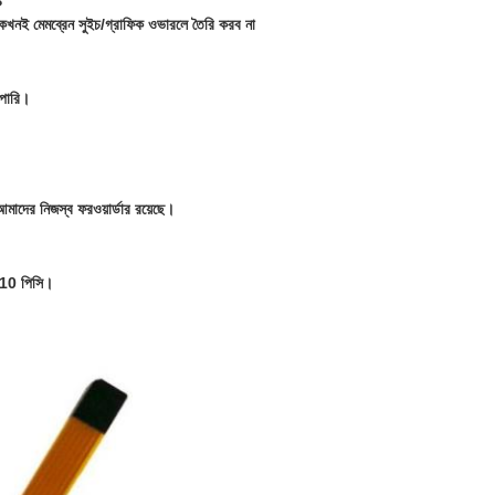
?
 কখনই মেমব্রেন সুইচ/গ্রাফিক ওভারলে তৈরি করব না
 পারি।
াদের নিজস্ব ফরওয়ার্ডার রয়েছে।
য 10 পিসি।