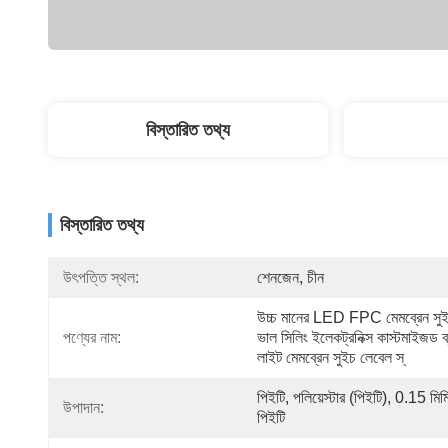
বিস্তারিত তথ্য
বিস্তারিত তথ্য
উৎপত্তি স্থল:
শেনজেন, চীন
উচ্চ মানের LED FPC মেমব্রেন সুই
পণ্যের নাম:
ভাল সিলিং ইলেকট্রনিক্স কাস্টমাইজড ব্
লাইট মেমব্রেন সুইচ লেবেল স্
পিইটি, পলিয়েস্টার (পিইটি), 0.15 মিমি 
উপাদান:
পিইটি