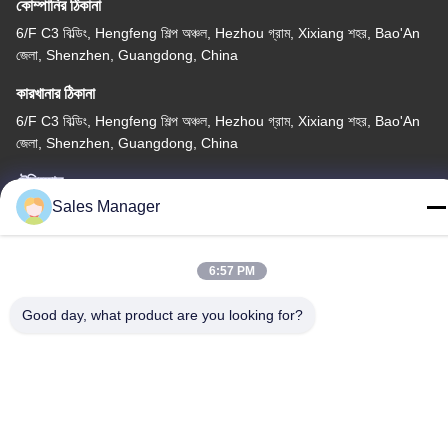
কোম্পানির ঠিকানা
6/F C3 বিল্ডিং, Hengfeng শিল্প অঞ্চল, Hezhou গ্রাম, Xixiang শহর, Bao'An
জেলা, Shenzhen, Guangdong, China
কারখানার ঠিকানা
6/F C3 বিল্ডিং, Hengfeng শিল্প অঞ্চল, Hezhou গ্রাম, Xixiang শহর, Bao'An
জেলা, Shenzhen, Guangdong, China
টেলিফোন
Sales Manager
86--13662697476
6:57 PM
Good day, what product are you looking for?
চীন ভালো মানের ধাতু গম্বুজ ঝিল্লি সুইচ সরবরাহকারী। কপিরাইট © -2026 Shenzhen
Lunfeng Technology Co., Ltd সমস্ত অধিকার সংরক্ষিত।
গোপনীয়তা নীতি
|
সাইট ম্যাপ