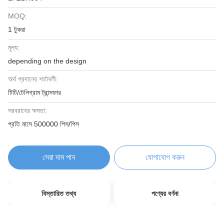
MOQ:
1 টুকরা
মূল্য:
depending on the design
অর্থ প্রদানের শর্তাবলী:
টিটি/টেলিগ্রাম ট্রান্সফার
সরবরাহের ক্ষমতা:
প্রতি মাসে 500000 পিস/পিস
সেরা দাম পান
যোগাযোগ করুন
বিস্তারিত তথ্য
পণ্যের বর্ণনা