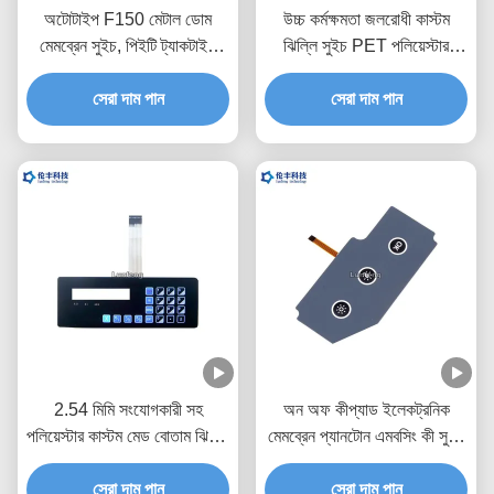
অটোটাইপ F150 মেটাল ডোম
উচ্চ কর্মক্ষমতা জলরোধী কাস্টম
মেমব্রেন সুইচ, পিইটি ট্যাকটাইল
ঝিল্লি সুইচ PET পলিয়েস্টার
সুইচ কীপ্যাড
উপাদান
সেরা দাম পান
সেরা দাম পান
2.54 মিমি সংযোগকারী সহ
অন ​​অফ কীপ্যাড ইলেকট্রনিক
পলিয়েস্টার কাস্টম মেড বোতাম ঝিল্লি
মেমব্রেন প্যানটোন এমবসিং কী সুইচ
সুইচ
করে
সেরা দাম পান
সেরা দাম পান