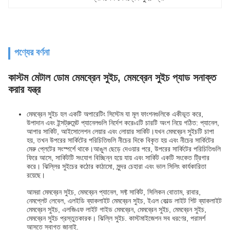
পণ্যের বর্ণনা
কাস্টম মেটাল ডোম মেমব্রেন সুইচ, মেমব্রেন সুইচ প্যাড সনাক্ত
করার যন্ত্র
মেমব্রেন সুইচ হল একটি অপারেটিং সিস্টেম যা মূল ফাংশনগুলিকে একীভূত করে,
উপাদান এবং ইন্সট্রুমেন্ট প্যানেলগুলি নির্দেশ করে৷এটি চারটি অংশ নিয়ে গঠিত: প্যানেল,
আপার সার্কিট, আইসোলেশন লেয়ার এবং লোয়ার সার্কিট।যখন মেমব্রেন সুইচটি চাপা
হয়, তখন উপরের সার্কিটের পরিচিতিগুলি নীচের দিকে বিকৃত হয় এবং নীচের সার্কিটের
মেরু প্লেটের সংস্পর্শে থাকে।আঙুল ছেড়ে দেওয়ার পরে, উপরের সার্কিটের পরিচিতিগুলি
ফিরে আসে, সার্কিটটি সংযোগ বিচ্ছিন্ন হয়ে যায় এবং সার্কিট একটি সংকেত ট্রিগার
করে। ঝিল্লির সুইচের কঠোর কাঠামো, সুন্দর চেহারা এবং ভাল সিলিং কার্যকারিতা
রয়েছে।
আমরা মেমব্রেন সুইচ, মেমব্রেন প্যানেল, সফ্ট সার্কিট, সিলিকন বোতাম, রাবার,
নেমপ্লেট লেবেল, এলইডি ব্যাকলাইট মেমব্রেন সুইচ, ইএল কোল্ড লাইট শিট ব্যাকলাইট
মেমব্রেন সুইচ, এলজিএফ লাইট গাইড মেমব্রেন, মেমব্রেন সুইচ, মেমব্রেন সুইচ,
মেমব্রেন সুইচ প্রস্তুতকারক। ঝিল্লি সুইচ. কাস্টমাইজেশন সব ধরণের, পরামর্শ
আসতে স্বাগত জানাই.