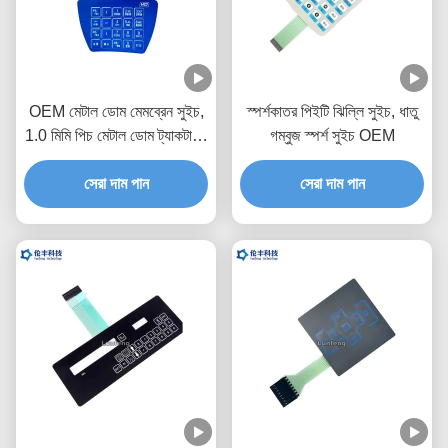
OEM মেটাল ডোম মেমব্রেন সুইচ,
স্পর্শকাতর পিইটি ঝিল্লি সুইচ, ধাতু
1.0 মিমি পিচ মেটাল ডোম ট্যাকটাইল
গম্বুজ স্পর্শ সুইচ OEM
সুইচ
সেরা দাম পান
সেরা দাম পান