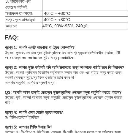
3. পরিবেশগত এবং
স্টোরেজ শর্তাবলী
অপারেশন তাপমাত্রা:
-40°C ~ +80°C
সংগ্রহস্থল তাপমাত্রা:
-40°C ~ +80°C
আর্দ্রতা:
40°C, 90%~95%, 240 ঘন্টা
FAQ:
প্রশ্ন 1: আপনি একটি কারখানা বা ট্রেড কোম্পানি?
উত্তর: লুনফেং হল মেমব্রেন সুইচ/গ্রাফিক ওভারলে প্রস্তুতকারক/কারখানা।আমরা 26
বছরের জন্য memrbane সুইচ মধ্যে pecialize.
প্রশ্ন 2: আমার সুইচ ফাইলটি যদি আমি উত্পাদনের জন্য আপনাকে পাঠাই তবে কি নিরাপদ?
উত্তর: আমরা গ্রাহকের ডিজাইন কর্তৃপক্ষকে সম্মান করি এবং এর বাইরে অন্য কারো জন্য
কখনই মেমব্রেন সুইচ/গ্রাফিক ওভারলে তৈরি করব না
আপনার অনুমতি।এনডিএ গ্রহণযোগ্য।
Q3: আপনি ফাইল ছাড়াই মেমব্রেন সুইচ/গ্রাফিক ওভারলে নমুনা অনুলিপি করতে পারেন?
উত্তর: হ্যাঁ, আমরা আপনার নমুনা অনুযায়ী মেমব্রেন সুইচ/গ্রাফিক ওভারলে ক্লোন করতে
পারি।
প্রশ্ন 4: আপনি কোন পেমেন্ট গ্রহণ করেন?
উঃ টিটি/ওয়েস্টার্ন ইউনিয়ন।
প্রশ্ন 5: আপনার শিপিং উপায় কি?
উত্তর: 1. ডিএইচএল, ইউপিএস, ফেডেক্স, টিএনটি, ইএমএস দ্বারা পণ্য পাঠানোর জন্য