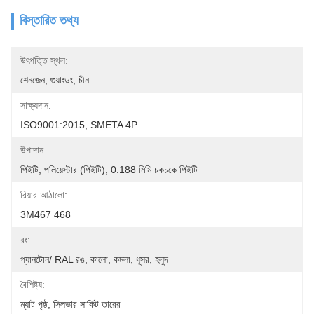
বিস্তারিত তথ্য
উৎপত্তি স্থল:
শেনজেন, গুয়াংডং, চীন
সাক্ষ্যদান:
ISO9001:2015, SMETA 4P
উপাদান:
পিইটি, পলিয়েস্টার (পিইটি), 0.188 মিমি চকচকে পিইটি
রিয়ার আঠালো:
3M467 468
রং:
প্যানটোন/ RAL রঙ, কালো, কমলা, ধূসর, হলুদ
বৈশিষ্ট্য:
ম্যাট পৃষ্ঠ, সিলভার সার্কিট তারের