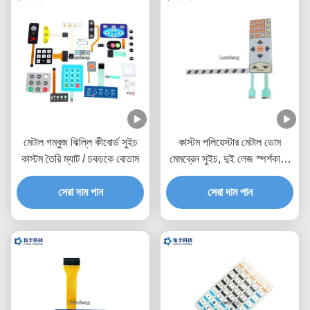
মেটাল গম্বুজ ঝিল্লি কীবোর্ড সুইচ
কাস্টম পলিয়েস্টার মেটাল ডোম
কাস্টম তৈরি ম্যাট / চকচকে বোতাম
মেমব্রেন সুইচ, দুই লেজ স্পর্শকাতর
মেটাল ডোম সুইচ
সেরা দাম পান
সেরা দাম পান