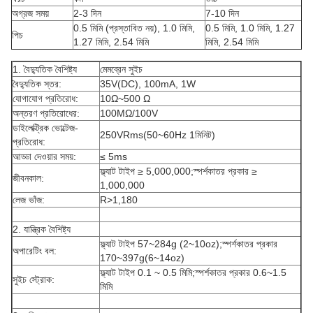
অগ্রজ সময়
2-3 দিন
7-10 দিন
0.5 মিমি (প্রস্তাবিত নয়), 1.0 মিমি,
0.5 মিমি, 1.0 মিমি, 1.27
পিচ
1.27 মিমি, 2.54 মিমি
মিমি, 2.54 মিমি
1. বৈদ্যুতিক বৈশিষ্ট্য
মেমব্রেন সুইচ
বৈদ্যুতিক স্তর:
35V(DC), 100mA, 1W
যোগাযোগ প্রতিরোধ:
10Ω~500 Ω
অন্তরণ প্রতিরোধের:
100MΩ/100V
ডাইলেক্ট্রিক ভোল্টেজ-
250VRms(50~60Hz 1মিনিট)
প্রতিরোধ:
আড্ডা দেওয়ার সময়:
≤ 5ms
ফ্ল্যাট টাইপ ≥ 5,000,000;স্পর্শকাতর প্রকার ≥
জীবনকাল:
1,000,000
লেজ ভাঁজ:
R>1,180
2. যান্ত্রিক বৈশিষ্ট্য
ফ্ল্যাট টাইপ 57~284g (2~10oz);স্পর্শকাতর প্রকার
অপারেটিং বল:
170~397g(6~14oz)
ফ্ল্যাট টাইপ 0.1 ~ 0.5 মিমি;স্পর্শকাতর প্রকার 0.6~1.5
সুইচ স্ট্রোক:
মিমি