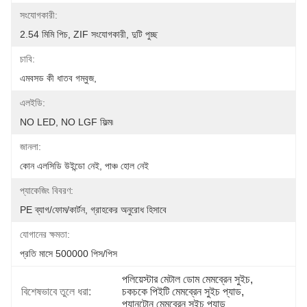
সংযোগকারী:
2.54 মিমি পিচ, ZIF সংযোগকারী, দুটি পুচ্ছ
চাবি:
এমবসড কী ধাতব গম্বুজ,
এলইডি:
NO LED, NO LGF ফিল্ম৷
জানলা:
কোন এলসিডি উইন্ডো নেই, পাঞ্চ হোল নেই
প্যাকেজিং বিবরণ:
PE ব্যাগ/ফোম/কার্টন, গ্রাহকের অনুরোধ হিসাবে
যোগানের ক্ষমতা:
প্রতি মাসে 500000 পিস/পিস
পলিয়েস্টার মেটাল ডোম মেমব্রেন সুইচ
, 
বিশেষভাবে তুলে ধরা:
চকচকে পিইটি মেমব্রেন সুইচ প্যাড
, 
প্যানটোন মেমব্রেন সুইচ প্যাড