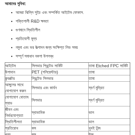
আমাদের সুবিধা:
আমরা ঝিল্লি সুইচ এবং সম্পর্কিত আইটেম ফোকাস.
শক্তিশালী R&D ক্ষমতা
গুণমানে স্থিতিশীল
প্রতিযোগী মূল্য
নমুনা এবং ভর উত্পাদন জন্য সংক্ষিপ্ত লিড সময়
সম্পূর্ণ সমাধান নকশা উপলব্ধ
আইটেম
সিলভার প্রিন্টেড সার্কিট
তামা Etched FPC সার্কিট
উপাদান
PET (পলিয়েস্টার)
তামা
কন্ডাক্টর
প্রিন্টেড সিলভার
তামা
আঙ্গুলের সাথে
সিলভার এবং কার্বন
স্বর্ণ মুদ্রিত
যোগাযোগ করুন
যোগাযোগ বোতাম
সিলভার
স্বর্ণ মুদ্রিত
প্যাড
জীবন এবং
স্বাভাবিক
ভাল
নির্ভরযোগ্যতা
স্থিতিশীলতা
স্বাভাবিক
ভাল
প্রতিরোধ
কম
খুবই নিন্ম
খরচ
কম
উচ্চ