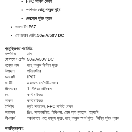
FPC সার্কিট কেবল
স্পর্শকাতর
ধাতু গম্বুজ সুইচ
মেমব্রেন সুইচ প্যাড
জলরোধী:
IP67
যোগাযোগ রেটিং:
50mA/50V DC
প্রযুক্তিগত পরামিতি:
সম্পত্তি
মান
যোগাযোগ রেটিং
50mA/50V DC
পণ্যের নাম
ধাতু গম্বুজ ঝিল্লি সুইচ
উপাদান
পলিয়েস্টার
জলরোধী
IP67
সার্কিট
একক/ডাবল/মাল্টি-লেয়ার
জীবনচক্র
1 মিলিয়ন সাইকেল
রঙ
কাস্টমাইজড
আকার
কাস্টমাইজড
বৈশিষ্ট্য
ম্যাট সারফেস, FPC সার্কিট কেবল
আবেদন
শিল্প, স্বয়ংচালিত, চিকিৎসা, হোম অ্যাপ্লায়েন্স, ইত্যাদি
কীওয়ার্ড
স্পর্শকাতর ধাতু গম্বুজ সুইচ, ধাতু গম্বুজ স্পর্শ সুইচ, ঝিল্লি সুইচ প্যাড
অ্যাপ্লিকেশন: