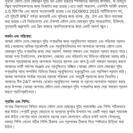
লুনফেং মেটাল ডোম মেমব্রেন সুইচ হল একটি উচ্চতর স্পর্শকাতর ঝিল্লির কীপ্যাড, যা বিস্তৃত
শিল্পে অ্যাপ্লিকেশনের জন্য ডিজাইন করা হয়েছে।এতে ম্যাট সারফেস, এফপিসি সার্কিট ক্যাবল,
1.0 মিমি পিচ এবং কালো সংযোগকারী রয়েছে।এর ISO9001:2015 সার্টিফিকেশন সহ,
এই সুইচটি IP67 পর্যন্ত জলরোধী এবং সুবিধার জন্য বাল্ক, ট্রে, টেপ এবং রিলে প্যাকেজ
করা হয়েছে।এই নির্ভরযোগ্য এবং টেকসই মেটাল ডোম মেমব্রেন সুইচ স্বয়ংচালিত, চিকিৎসা,
গৃহস্থালী যন্ত্রপাতি এবং শিল্প বাজারে অ্যাপ্লিকেশনের জন্য একটি আদর্শ পছন্দ।
সমর্থন এবং পরিষেবা:
আমরা মেটাল ডোম মেমব্রেন সুইচ পণ্যগুলির জন্য প্রযুক্তিগত সহায়তা এবং পরিষেবা প্রদান
করি।আমাদের অভিজ্ঞ প্রকৌশলী এবং প্রযুক্তিবিদদের দল আপনাকে আপনার মেটাল ডোম
মেমব্রেন সুইচ পণ্যগুলির জন্য সেরা পরামর্শ, সমস্যা সমাধান এবং সহায়তা প্রদান করতে পারে।
আমরা পণ্য ইনস্টলেশন, রক্ষণাবেক্ষণ, মেরামত এবং পরিবর্তন সহ বিভিন্ন পরিষেবা অফার করি।
আপনার প্রয়োজনের জন্য আপনাকে সবচেয়ে ব্যাপক এবং আপ-টু-ডেট সমাধান সরবরাহ করতে
আমাদের দলটি সর্বশেষ সরঞ্জাম এবং প্রযুক্তিতে সজ্জিত।আমরা মেটাল ডোম মেমব্রেন সুইচ
পণ্যগুলির সাথে সম্পর্কিত বিভিন্ন বিষয়ে প্রযুক্তিগত ডকুমেন্টেশন এবং প্রশিক্ষণ প্রদান করি।
আমরা আপনাকে সর্বোচ্চ স্তরের গ্রাহক পরিষেবা এবং সন্তুষ্টি প্রদানের জন্য নিবেদিত।
আমাদের টিম 24/7 আপনার যেকোন প্রযুক্তিগত সমস্যা বা প্রশ্নে আপনাকে সহায়তা করার
জন্য উপলব্ধ।আমরা আপনার মেটাল ডোম মেমব্রেন সুইচ পণ্যগুলির জন্য সেরা সমাধান প্রদান
করতে প্রতিশ্রুতিবদ্ধ।
প্যাকিং এবং শিপিং:
পণ্যের নিরাপত্তা নিশ্চিত করতে মেটাল ডোম মেমব্রেন সুইচ প্যাকেজিং এবং শিপিং সঠিকভাবে
করা উচিত।পণ্যটি বুদবুদ মোড়ানো বা অন্যান্য কুশনিং উপাদান সহ একটি শক্ত বাক্সে প্যাকেজ
করা উচিত।পণ্যের সাথে যেকোনো ধরনের তরল যোগাযোগ এড়িয়ে চলাই ভালো।উপরন্তু,
সমস্ত শিপিং লেবেল সঠিক শিপিং ঠিকানা এবং প্রাপকের ঠিকানা দিয়ে স্পষ্টভাবে চিহ্নিত করা
উচিত।