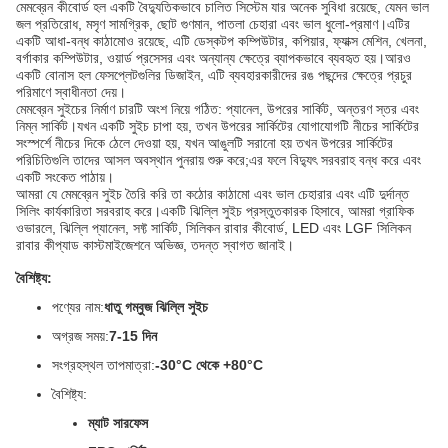
মেমব্রেন কীবোর্ড হল একটি বৈদ্যুতিকভাবে চালিত সিস্টেম যার অনেক সুবিধা রয়েছে, যেমন ভাল
জল প্রতিরোধ, মসৃণ সামগ্রিক, ছোট গুণমান, পাতলা চেহারা এবং ভাল ধুলো-প্রমাণ।এটির
একটি আধা-বন্ধ কাঠামোও রয়েছে, এটি ডেস্কটপ কম্পিউটার, কপিয়ার, ফ্যাক্স মেশিন, খেলনা,
বর্গাকার কম্পিউটার, ওয়ার্ড প্রসেসর এবং অন্যান্য ক্ষেত্রে ব্যাপকভাবে ব্যবহৃত হয়।আরও
একটি বোনাস হল ফেসপ্লেটগুলির ডিজাইন, এটি ব্যবহারকারীদের রঙ পছন্দের ক্ষেত্রে প্রচুর
পরিমাণে স্বাধীনতা দেয়।
মেমব্রেন সুইচের নির্মাণ চারটি অংশ নিয়ে গঠিত: প্যানেল, উপরের সার্কিট, অন্তরণ স্তর এবং
নিম্ন সার্কিট।যখন একটি সুইচ চাপা হয়, তখন উপরের সার্কিটের যোগাযোগটি নীচের সার্কিটের
সংস্পর্শে নীচের দিকে ঠেলে দেওয়া হয়, যখন আঙুলটি সরানো হয় তখন উপরের সার্কিটের
পরিচিতিগুলি তাদের আসল অবস্থান পুনরায় শুরু করে;এর ফলে বিদ্যুৎ সরবরাহ বন্ধ করে এবং
একটি সংকেত পাঠায়।
আমরা যে মেমব্রেন সুইচ তৈরি করি তা কঠোর কাঠামো এবং ভাল চেহারার এবং এটি দুর্দান্ত
সিলিং কার্যকারিতা সরবরাহ করে।একটি ঝিল্লি সুইচ প্রস্তুতকারক হিসাবে, আমরা গ্রাফিক
ওভারলে, ঝিল্লি প্যানেল, সফ্ট সার্কিট, সিলিকন রাবার কীবোর্ড, LED এবং LGF সিলিকন
রাবার কীপ্যাড কাস্টমাইজেশনে অভিজ্ঞ, তদন্ত স্বাগত জানাই।
বৈশিষ্ট্য:
পণ্যের নাম:
ধাতু গম্বুজ ঝিল্লি সুইচ
অগ্রজ সময়:
7-15 দিন
সংগ্রহস্থল তাপমাত্রা:
-30°C থেকে +80°C
বৈশিষ্ট্য:
ম্যাট সারফেস