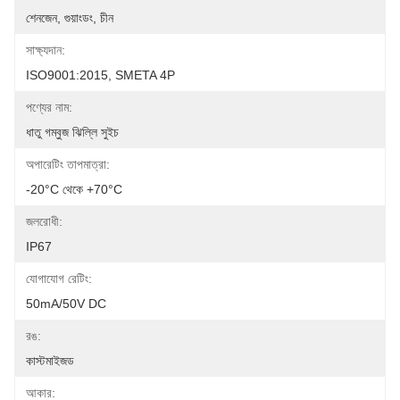
শেনজেন, গুয়াংডং, চীন
সাক্ষ্যদান:
ISO9001:2015, SMETA 4P
পণ্যের নাম:
ধাতু গম্বুজ ঝিল্লি সুইচ
অপারেটিং তাপমাত্রা:
-20°C থেকে +70°C
জলরোধী:
IP67
যোগাযোগ রেটিং:
50mA/50V DC
রঙ:
কাস্টমাইজড
আকার: