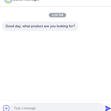
টেলিফোন
86--13662697476
2:26 PM
Good day, what product are you looking for?
চীন ভালো মানের ধাতু গম্বুজ ঝিল্লি সুইচ সরবরাহকারী। কপিরাইট © -2026 Shenzhen
Lunfeng Technology Co., Ltd সমস্ত অধিকার সংরক্ষিত।
গোপনীয়তা নীতি
|
সাইট ম্যাপ