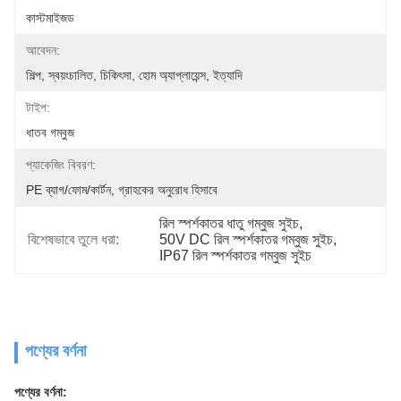
কাস্টমাইজড
আবেদন:
শিল্প, স্বয়ংচালিত, চিকিৎসা, হোম অ্যাপ্লায়েন্স, ইত্যাদি
টাইপ:
ধাতব গম্বুজ
প্যাকেজিং বিবরণ:
PE ব্যাগ/ফোম/কার্টন, গ্রাহকের অনুরোধ হিসাবে
রিল স্পর্শকাতর ধাতু গম্বুজ সুইচ
, 
বিশেষভাবে তুলে ধরা:
50V DC রিল স্পর্শকাতর গম্বুজ সুইচ
, 
IP67 রিল স্পর্শকাতর গম্বুজ সুইচ
পণ্যের বর্ণনা
পণ্যের বর্ণনা: