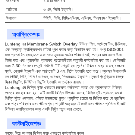
জীবনকাল
১-৩ মিলিয়ন বার
আঠালো
৩ এম, নিটো ইত্যাদি।
উপাদান
পিইটি, পিসি, পিসি/এবিএস, এবিএস, পিএমএমএ ইত্যাদি।
অ্যাপ্লিকেশনঃ
Lunfeng এর Membrane Switch Overlay বিভিন্ন শিল্প, অটোমোটিভ, চিকিৎসা,
এবং অন্যান্য অ্যাপ্লিকেশন চাহিদা পূরণ করার জন্য ডিজাইন করা হয়। পণ্য ISO9001
সঙ্গে প্রত্যয়িত হয়ঃ২০১৫ এবং কোন ন্যূনতম অর্ডার পরিমাণ নেই. পণ্যের দাম নকশা উপর
নির্ভর করে এবং প্যাকেজিং গ্রাহকের প্রয়োজনীয়তা অনুযায়ী কাস্টমাইজ করা হয়। ডেলিভারি
সময় 7-30 দিন এবং পেমেন্ট শর্তাবলী TT পেমেন্ট হয়।পৃষ্ঠের চিকিত্সার মধ্যে রয়েছে চকচকে,
ম্যাট, গ্লোস্ট ইত্যাদি এবং আঠালোটি 3 এম, নিটো ইত্যাদি হতে পারে। ব্যবহৃত উপাদানটি
হল পিইটি, পিসি, পিসি / এবিএস, এবিএস, পিএমএমএ ইত্যাদি। মুদ্রণ প্রযুক্তিতে সিল্ক
স্ক্রিন প্রিন্টিং, ডিজিটাল প্রিন্টিং ইত্যাদি অন্তর্ভুক্ত রয়েছে।
Lunfeng এর ঝিল্লি সুইচ ওভারলে চমৎকার কর্মক্ষমতা আছে এবং ব্যাপকভাবে বিভিন্ন
ক্ষেত্রে ব্যবহার করা হয়। এটি একটি ঝিল্লি কীপ্যাড কভার, ঝিল্লি সুইচ প্যানেল,অথবা
ঝিল্লি সুইচ ওভারলে. এটিতে উচ্চমানের মুদ্রণ প্রযুক্তি রয়েছে যা নিশ্চিত করে যে গ্রাফিক্স
এবং পাঠ্য পরিষ্কার এবং পাঠযোগ্য। পণ্যটি অত্যন্ত টেকসই এবং পরিধান প্রতিরোধী,এটি
বিভিন্ন অ্যাপ্লিকেশন জন্য একটি নিখুঁত পছন্দ করে তোলে.
কাস্টমাইজেশনঃ
লুনফেং দিয়ে আপনার ঝিল্লি সুইচ ওভারলে কাস্টমাইজ করুন