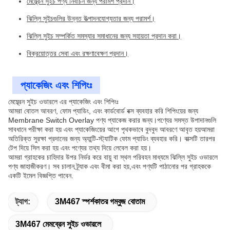
মেম্ব্রেন সুইচ পণ্য নির্বাচন জন্য পরামর্শ প্রদান।
ঝিল্লি সুইচগুলির উন্নত উত্পাদনযোগ্যতার জন্য পরামর্শ।
ঝিল্লি সুইচ সম্পর্কিত সমস্যার সমাধানের জন্য সহায়তা প্রদান করা।
বিক্রয়োত্তর সেবা এবং রক্ষণাবেক্ষণ প্রদান।
প্যাকেজিং এবং শিপিংঃ
মেম্ব্রেন সুইচ ওভারলে এর প্যাকেজিং এবং শিপিংঃ
আমরা বোতল আবরণ, ফোম প্যাডিং, এবং কার্ডবোর্ড বক্স ব্যবহার করি শিপিংয়ের জন্য
Membrane Switch Overlay পণ্য প্যাকেজ করার জন্য।পণ্যের সমস্ত উপাদানগুলি
সাবধানে পরীক্ষা করা হয় এবং প্যাকেজিংয়ের আগে পৃথকভাবে বুদবুদ আবরণে আবৃত হয়আমরা
অতিরিক্ত সুরক্ষা প্রদানের জন্য অ্যান্টি-স্ট্যাটিক ফোম প্যাডিং ব্যবহার করি। বাক্সটি তারপর
টেপ দিয়ে সিল করা হয় এবং পণ্যের তথ্য দিয়ে লেবেল করা হয়।
আমরা গ্রাহকের চাহিদার উপর নির্ভর করে বায়ু বা স্থল পরিবহন মাধ্যমে ঝিল্লি সুইচ ওভারলে
পণ্য জাহাজীকরণ। সব চালান ট্র্যাক এবং বীমা করা হয়,এবং পণ্যটি পাঠানোর পর গ্রাহককে
একটি ইমেল বিজ্ঞপ্তি পাবেন.
ট্যাগ:
3M467 স্পর্শকাতর গম্বুজ বোতাম
3M467 মেমব্রেন সুইচ ওভারলে