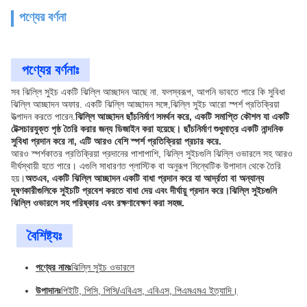
পণ্যের বর্ণনা
পণ্যের বর্ণনাঃ
সব ঝিল্লি সুইচ একটি ঝিল্লি আচ্ছাদন আছে না. ফলস্বরূপ, আপনি ভাবতে পারে কি সুবিধা
ঝিল্লি আচ্ছাদন অফার. একটি ঝিল্লি আচ্ছাদন সঙ্গে,ঝিল্লি সুইচ আরো স্পর্শ প্রতিক্রিয়া
উত্পাদন করতে পারেন.
ঝিল্লি আচ্ছাদন ছাঁচনির্মাণ সমর্থন করে, একটি সমাপ্তি কৌশল যা একটি
টেক্সচারযুক্ত পৃষ্ঠ তৈরি করার জন্য ডিজাইন করা হয়েছে। ছাঁচনির্মাণ শুধুমাত্র একটি নান্দনিক
সুবিধা প্রদান করে না, এটি আরও বেশি স্পর্শ প্রতিক্রিয়া প্রচার করে.
আরও স্পর্শকাতর প্রতিক্রিয়া প্রদানের পাশাপাশি, ঝিল্লি সুইচগুলি ঝিল্লি ওভারলে সহ আরও
দীর্ঘস্থায়ী হতে পারে। এগুলি সাধারণত প্লাস্টিক বা অনুরূপ সিন্থেটিক উপাদান থেকে তৈরি
হয়।
অতএব, একটি ঝিল্লি আচ্ছাদন একটি বাধা প্রদান করে যা আর্দ্রতা বা অন্যান্য
দূষণকারীগুলিকে সুইচটি প্রবেশ করতে বাধা দেয় এবং দীর্ঘায়ু প্রদান করে।ঝিল্লি সুইচগুলি
ঝিল্লি ওভারলে সহ পরিষ্কার এবং রক্ষণাবেক্ষণ করা সহজ.
বৈশিষ্ট্যঃ
পণ্যের নামঃ
ঝিল্লি সুইচ ওভারলে
উপাদানঃ
পিইটি, পিসি, পিসি/এবিএস, এবিএস, পিএমএমএ ইত্যাদি।