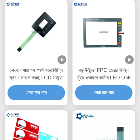
চকচকে সারফেস স্পর্শকাতর ঝিল্লি
বড় উইন্ডো FPC তারের ঝিল্লি
সুইচ ওভারলে স্বচ্ছ LCD উইন্ডো
সুইচ ওভারলে কাস্টম LED LGF
সেরা দাম পান
সেরা দাম পান