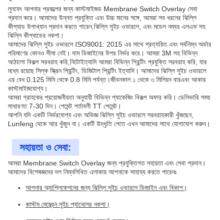
লুনফেং আপনার প্রকল্পের জন্য কাস্টমাইজড Membrane Switch Overlay সেবা
প্রদান করে। আমাদের উন্নত প্রযুক্তি এবং উচ্চ মানের সঙ্গে, আমরা সব ধরনের ঝিল্লি
কীপ্যাড উপাখ্যান প্রদান করতে পারেন,ঝিল্লি সুইচ ওভারলে, এবং মডেল নম্বর এলএফ সহ
ঝিল্লি কীপ্যাডের নকশা।
আমাদের ঝিল্লি সুইচ ওভারলে ISO9001: 2015 এর সাথে প্রত্যয়িত এবং সর্বনিম্ন অর্ডার
পরিমাণের কোনও সীমা নেই। দাম ডিজাইনের উপর নির্ভর করে। আমরা 3M সহ বিভিন্ন
আঠালো বিকল্প সরবরাহ করি,নিটোইত্যাদি আমরা বিভিন্ন প্রিন্টিং প্রযুক্তি সরবরাহ করি, যার
মধ্যে রয়েছে সিল্ক স্ক্রিন প্রিন্টিং, ডিজিটাল প্রিন্টিং ইত্যাদি। আমাদের ঝিল্লি সুইচ ওভারলে
এর বেধ 0.125 মিমি থেকে 0.8 মিমি পর্যন্ত।জীবনকাল ১ থেকে ৩ মিলিয়ন বারএবং আকার
কাস্টমাইজযোগ্য।
আমরা গ্রাহকের প্রয়োজনীয়তা অনুযায়ী বিভিন্ন প্যাকেজিং বিকল্প অফার করি। ডেলিভারি সময়
সাধারণত 7-30 দিন। পেমেন্ট শর্তাবলী TT পেমেন্ট।
আপনি যদি একটি নির্ভরযোগ্য এবং অভিজ্ঞ ঝিল্লি সুইচ ওভারলে সরবরাহকারী খুঁজছেন,
Lunfeng থেকে আর খুঁজুন না। একটি উদ্ধৃতি পেতে এখন আমাদের সাথে যোগাযোগ করুন।
সহায়তা ও সেবা:
আমরা Membrane Switch Overlay জন্য প্রযুক্তিগত সহায়তা এবং সেবা প্রদান।
আমাদের বিশেষজ্ঞদের দল নিম্নলিখিত এলাকায় আপনাকে সাহায্য করতে পারেনঃ
আপনার অ্যাপ্লিকেশনের জন্য ঝিল্লি সুইচ ওভারলে ডিজাইন এবং বিকাশ।
কাস্টম মেম্ব্রেন সুইচ প্যানেলের নকশা।