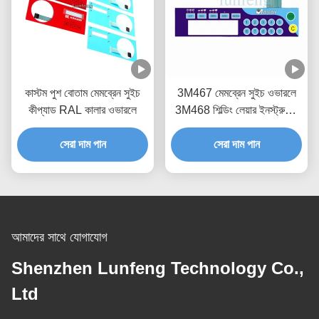
কাস্টম পুশ বোতাম মেমব্রেন সুইচ
3M467 মেমব্রেন সুইচ ওভারলে
কীপ্যাড RAL কালার ওভারলে
3M468 শিল্ডিং লেয়ার ইনস্ট্রুমেন্ট
প্যানেল ওভারলে
সেরা দাম পান
সেরা দাম পান
আমাদের সাথে যোগাযোগ
Shenzhen Lunfeng Technology Co.,
Ltd