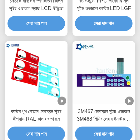
চকচকে সারফেস স্পর্শকাতর ঝিল্লি
বড় উইন্ডো FPC তারের ঝিল্লি
সুইচ ওভারলে স্বচ্ছ LCD উইন্ডো
সুইচ ওভারলে কাস্টম LED LGF
সেরা দাম পান
সেরা দাম পান
কাস্টম পুশ বোতাম মেমব্রেন সুইচ
3M467 মেমব্রেন সুইচ ওভারলে
কীপ্যাড RAL কালার ওভারলে
3M468 শিল্ডিং লেয়ার ইনস্ট্রুমেন্ট
প্যানেল ওভারলে
সেরা দাম পান
সেরা দাম পান