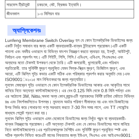
সারফেস ট্রিটমেন্ট
চকচকে, মেট, ফ্রিজড ইত্যাদি।
জীবনকাল
১-৩ মিলিয়ন বার
অ্যাপ্লিকেশনঃ
Lunfeng Membrane Switch Overlay হল যে কোন ইলেকট্রনিক ডিভাইসের জন্য
একটি নিখুঁত সমাধান যার জন্য একটি ব্যবহারকারী-বান্ধব ইন্টারফেস প্রয়োজন।এটি একটি
পাতলা এবং নমনীয় ওভারলে যা বিভিন্ন ফাংশন নিয়ন্ত্রণ করতে ব্যবহৃত হয়, ইনপুট, আউটপুট,
নির্বাচন এবং প্রদর্শন সহ। এটি পিইটি, পিসি, পিসি / এবিএস, এবিএস, পিএমএমএ এবং
অন্যদের মতো টেকসই উপকরণ থেকে তৈরি। এটি জলরোধী, ধুলোরোধী,এবং পরিধান
প্রতিরোধী. তার সুনির্দিষ্ট মুদ্রণ প্রযুক্তি যেমন সিল্ক-স্ক্রিন মুদ্রণ, ডিজিটাল মুদ্রণ, এবং
আরো, এটি ঝিল্লি সুইচ কভার একটি সঠিক এবং পরিষ্কার প্রদর্শন করার অনুমতি দেয়।এবং
ISO9001ঃ২০১৫ মান নিশ্চিতকরণের জন্য প্রত্যয়িত।
লুনফেং মেমব্রেন সুইচ ওভারলে যে কোন ইলেকট্রনিক ডিভাইসের আকার এবং আকৃতির সাথে
মানিয়ে নিতে অত্যন্ত কাস্টমাইজযোগ্য। এর বেধ 0.125 মিমি থেকে 0.8 মিমি পর্যন্ত এবং
এর আঠালো 3M, Nitto,অথবা অন্য কোন ব্র্যান্ডএটি গ্রাহকদের নির্দিষ্ট চাহিদা মেটাতে বিভিন্ন
রঙ এবং নিদর্শনগুলিতেও উপলব্ধ। ন্যূনতম অর্ডার পরিমাণ সীমাবদ্ধ নয় এবং দাম ডিজাইনের
উপর নির্ভর করে।সাধারণত পণ্য সরবরাহ করতে 7-30 দিন সময় লাগে, এবং TT পেমেন্টের
মাধ্যমে পেমেন্ট গ্রহণ করা হয়।
লুনফেং ঝিল্লি সুইচ ওভারলে এমন যেকোনো ডিভাইসের জন্য নিখুঁত পছন্দ যা ব্যবহারকারী-
বান্ধব নিয়ন্ত্রণের প্রয়োজন। এটি অত্যন্ত টেকসই এবং যে কোনও ডিভাইসের সাথে মানিয়ে
নিতে কাস্টমাইজযোগ্য।এর প্রতিরক্ষামূলক বৈশিষ্ট্য এবং সুনির্দিষ্ট মুদ্রণ প্রযুক্তি স্পষ্ট এবং
সঠিক প্রদর্শন নিশ্চিত করেএটি মানের নিশ্চয়তার জন্য ইউএল, সিএসএ এবং আইএসও9001: