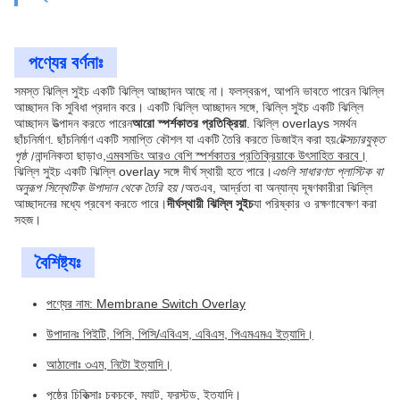
পণ্যের বর্ণনাঃ
সমস্ত ঝিল্লি সুইচ একটি ঝিল্লি আচ্ছাদন আছে না। ফলস্বরূপ, আপনি ভাবতে পারেন ঝিল্লি
আচ্ছাদন কি সুবিধা প্রদান করে। একটি ঝিল্লি আচ্ছাদন সঙ্গে, ঝিল্লি সুইচ একটি ঝিল্লি
আচ্ছাদন উত্পাদন করতে পারেন
আরো স্পর্শকাতর প্রতিক্রিয়া
. ঝিল্লি overlays সমর্থন
ছাঁচনির্মাণ. ছাঁচনির্মাণ একটি সমাপ্তি কৌশল যা একটি তৈরি করতে ডিজাইন করা হয়
টেক্সচারযুক্ত
পৃষ্ঠ।
নান্দনিকতা ছাড়াও,
এমবসডিং আরও বেশি স্পর্শকাতর প্রতিক্রিয়াকে উৎসাহিত করবে।
ঝিল্লি সুইচ একটি ঝিল্লি overlay সঙ্গে দীর্ঘ স্থায়ী হতে পারে।
এগুলি সাধারণত প্লাস্টিক বা
অনুরূপ সিন্থেটিক উপাদান থেকে তৈরি হয়।
অতএব, আর্দ্রতা বা অন্যান্য দূষণকারীরা ঝিল্লি
আচ্ছাদনের মধ্যে প্রবেশ করতে পারে।
দীর্ঘস্থায়ী ঝিল্লি সুইচ
যা পরিষ্কার ও রক্ষণাবেক্ষণ করা
সহজ।
বৈশিষ্ট্যঃ
পণ্যের নাম: Membrane Switch Overlay
উপাদানঃ পিইটি, পিসি, পিসি/এবিএস, এবিএস, পিএমএমএ ইত্যাদি।
আঠালোঃ ৩এম, নিটো ইত্যাদি।
পৃষ্ঠের চিকিত্সাঃ চকচকে, ম্যাট, ফ্রস্টড, ইত্যাদি।