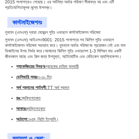
2015 শংসাপত্রও পেয়েছে। এর সর্বনিম্ন অর্ডার পরিমাণ সীমাবদ্ধ নয় এবং এটি
প্রতিযোগিতামূলক মূল্যে উপলব্ধ।
কাস্টমাইজেশনঃ
লুনফেং (এলএফ) দ্বারা মেম্ব্রেন সুইচ ওভারলে কাস্টমাইজেশন পরিষেবা
লুনফেং (এলএফ) আইএসও9001: 2015 শংসাপত্র সহ ঝিল্লি সুইচ ওভারলে
কাস্টমাইজেশন পরিষেবা সরবরাহ করে। ন্যূনতম অর্ডার পরিমাণের প্রয়োজন নেই এবং দাম
ডিজাইনের উপর নির্ভর করে।আমাদের ঝিল্লি সুইচ ওভারলেস 1-3 মিলিয়ন বার একটি
জীবনকাল আছে এবং শিল্প জন্য উপযুক্ত, অটোমোটিভ এবং মেডিকেল অ্যাপ্লিকেশন।
প্যাকেজিংয়ের বিবরণঃ
গ্রাহকের চাহিদা অনুযায়ী
ডেলিভারি সময়ঃ
৭-৩০ দিন
অর্থ প্রদানের শর্তাবলী:
TT অর্থ প্রদান
রঙ:
ব্যক্তিগতকৃত
আকারঃ
ব্যক্তিগতকৃত
আঠালো:
৩এম, নিটো ইত্যাদি।
সহায়তা ও সেবা: