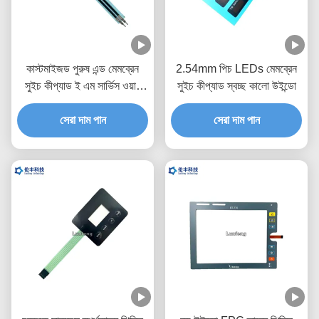
কাস্টমাইজড পুরুষ এন্ড মেমব্রেন
2.54mm পিচ LEDs মেমব্রেন
সুইচ কীপ্যাড ই এম সার্ভিস ওয়ান
সুইচ কীপ্যাড স্বচ্ছ কালো উইন্ডো
বোতাম
সেরা দাম পান
সেরা দাম পান