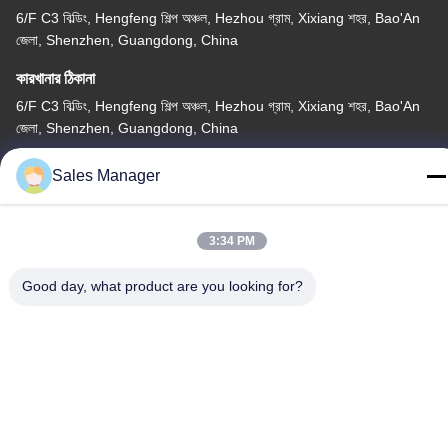
6/F C3 বিল্ডিং, Hengfeng শিল্প অঞ্চল, Hezhou গ্রাম, Xixiang শহর, Bao'An
জেলা, Shenzhen, Guangdong, China
কারখানার ঠিকানা
6/F C3 বিল্ডিং, Hengfeng শিল্প অঞ্চল, Hezhou গ্রাম, Xixiang শহর, Bao'An
জেলা, Shenzhen, Guangdong, China
টেলিফোন
Sales Manager
86--13662697476
3:34 PM
Good day, what product are you looking for?
চীন ভালো মানের ধাতু গম্বুজ ঝিল্লি সুইচ সরবরাহকারী। কপিরাইট © -2026 Shenzhen
Lunfeng Technology Co., Ltd সমস্ত অধিকার সংরক্ষিত।
গোপনীয়তা নীতি
|
সাইট ম্যাপ