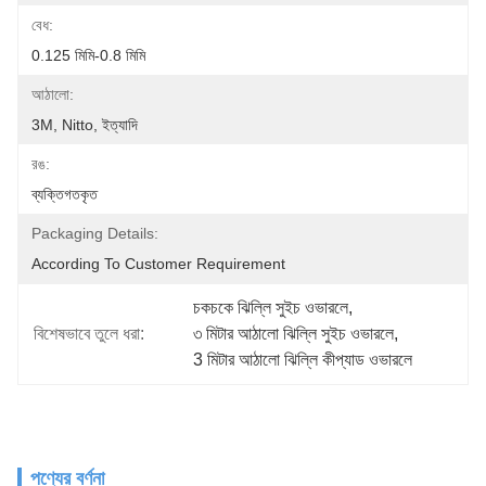
বেধ:
0.125 মিমি-0.8 মিমি
আঠালো:
3M, Nitto, ইত্যাদি
রঙ:
ব্যক্তিগতকৃত
Packaging Details:
According To Customer Requirement
চকচকে ঝিল্লি সুইচ ওভারলে
, 
বিশেষভাবে তুলে ধরা:
৩ মিটার আঠালো ঝিল্লি সুইচ ওভারলে
, 
3 মিটার আঠালো ঝিল্লি কীপ্যাড ওভারলে
পণ্যের বর্ণনা