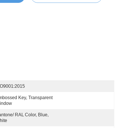
SO9001:2015
bossed Key, Transparent 
indow
ntone/ RAL Color, Blue, 
hite