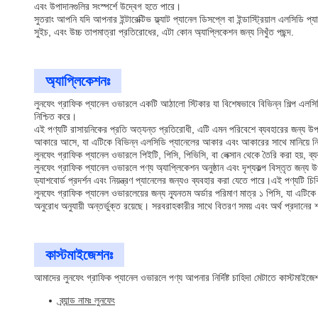
এবং উপাদানগুলির সংস্পর্শে উদ্বেগ হতে পারে।
সুতরাং আপনি যদি আপনার ইন্টারেক্টিভ ফ্ল্যাট প্যানেল ডিসপ্লে বা ইন্ডাস্ট্রিয়াল এলস
সুইচ, এবং উচ্চ তাপমাত্রা প্রতিরোধের, এটা কোন অ্যাপ্লিকেশন জন্য নিখুঁত পছন্দ.
অ্যাপ্লিকেশনঃ
লুনফেং গ্রাফিক প্যানেল ওভারলে একটি আঠালো স্টিকার যা বিশেষভাবে বিভিন্ন শিল্প এল
নিশ্চিত করে।
এই পণ্যটি রাসায়নিকের প্রতি অত্যন্ত প্রতিরোধী, এটি এমন পরিবেশে ব্যবহারের জন্য উপযু
আকারে আসে, যা এটিকে বিভিন্ন এলসিডি প্যানেলের আকার এবং আকারের সাথে মানিয়ে
লুনফেং গ্রাফিক প্যানেল ওভারলে পিইটি, পিসি, পিভিসি, বা লেক্সান থেকে তৈরি করা হয়, 
লুনফেং গ্রাফিক প্যানেল ওভারলে পণ্য অ্যাপ্লিকেশন অনুষ্ঠান এবং দৃশ্যকল্প বিস্তৃত জন্য উ
ড্যাশবোর্ড প্রদর্শন এবং নিয়ন্ত্রণ প্যানেলের জন্যও ব্যবহার করা যেতে পারে।এই পণ্যটি চ
লুনফেং গ্রাফিক প্যানেল ওভারলেয়ের জন্য ন্যূনতম অর্ডার পরিমাণ মাত্র ১ পিসি, যা এটিক
অনুরোধ অনুযায়ী অন্তর্ভুক্ত রয়েছে। সরবরাহকারীর সাথে বিতরণ সময় এবং অর্থ প্রদানে
কাস্টমাইজেশনঃ
আমাদের লুনফেং গ্রাফিক প্যানেল ওভারলে পণ্য আপনার নির্দিষ্ট চাহিদা মেটাতে কাস্টমাইজেশন 
ব্র্যান্ড নামঃ লুনফেং