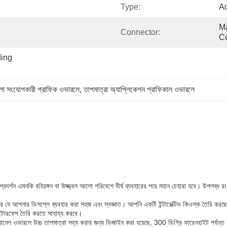
Type:
Ad
Ma
Connector:
C
ing 
লা সংযোগকারী গ্রাফিক ওভারলে
, 
তাপমাত্রা অ্যাপ্লিকেশন গ্রাফিকাল ওভারলে
্রদর্শন এমনকি বহিরঙ্গন বা উজ্জ্বল আলো পরিবেশে দীর্ঘ ব্যবহারের পরে মহান চেহারা হবে। উপলব্ধ 
 আপনার ডিসপ্লে ব্যবহার করা সহজ এবং স্বজ্ঞাত। আপনি একটি ইন্টারেক্টিভ কিওস্ক তৈরি করছেন, একটি
ন্টারফেস তৈরি করতে সাহায্য করবে।
নেল ওভারলে উচ্চ তাপমাত্রা সহ্য করার জন্য ডিজাইন করা হয়েছে, 300 ডিগ্রি ফারেনহাইট পর্যন্ত।এট