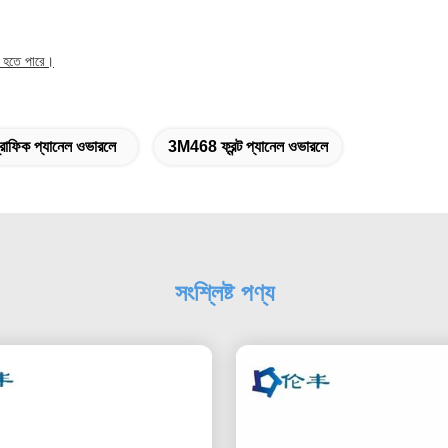
িত হতে পারে।
াফিক প্যানেল ওভারলে
3M468 ফ্রন্ট প্যানেল ওভারলে
সংশ্লিষ্ট পণ্য