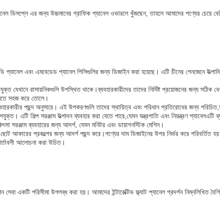
িডি প্যানেল ডিসপ্লে এর জন্য উচ্চমানের গ্রাফিক প্যানেল ওভারলে খুঁজছেন, তাহলে আমাদের পণ্যের চে
সিডি প্যানেল এবং এমবেডেড প্যানেল পিসিগুলির জন্য ডিজাইন করা হয়েছে। এটি চীনের শেনজেনে উত্
ক্ত যেখানে রাসায়নিকগুলি উপস্থিত থাকে।ব্যবহারকারীদের তাদের নির্দিষ্ট প্রয়োজনের জন্য সঠিক বে
 নিতে সহজ করে তোলে।
ব্যবহারকারীর পছন্দ অনুসারে। এই উপকরণগুলি তাদের স্থায়িত্ব এবং পরিধান প্রতিরোধের জন্য পরিচিত,
পযুক্ত। এটি শিল্প সরঞ্জাম উত্পাদন ব্যবহার করা যেতে পারে,যেমন যন্ত্রপাতি এবং নিয়ন্ত্রণ প্যানেলএ
িকিৎসা সরঞ্জাম ব্যবহারের জন্য আদর্শ, যেমন মনিটর এবং ডায়াগনস্টিক মেশিন।
ে ছোট আকারের প্রকল্পের জন্য আদর্শ পছন্দ করে।পণ্যের দাম ডিজাইনের উপর নির্ভর করে পরিবর্তিত হয় 
র শর্তাবলী আলোচনা করা উচিত।
সেবা একটি পরিসীমা উপলব্ধ করা হয়। আমাদের ইন্টারেক্টিভ ফ্ল্যাট প্যানেল প্রদর্শন নিম্নলিখিত বৈশিষ্