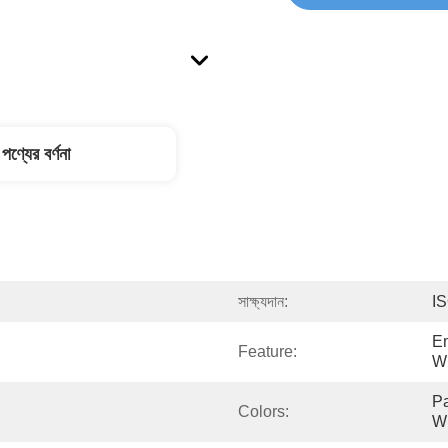
পণ্যের বর্ণনা
সাক্ষ্যদান:
I
Em
Feature:
W
Pa
Colors:
W