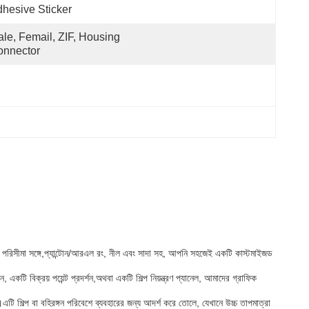
hesive Sticker
le, Femail, ZIF, Housing 
onnector
রং পরিসীমা সঙ্গে,প্যান্টোন/আরএল রং, নীল এবং সাদা সহ, আপনি সহজেই একটি কাস্টমাইজড
 বিক্রয় পয়েন্ট প্রদর্শন,অথবা একটি শিল্প নিয়ন্ত্রণ প্যানেল, আমাদের গ্রাফিক
ি শিল্প বা বহিরঙ্গন পরিবেশে ব্যবহারের জন্য আদর্শ করে তোলে, যেখানে উচ্চ তাপমাত্রা