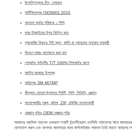
উৎপত্তিস্থলঃ চীন, শেনঝেন
সার্টিফিকেশনঃ ISO9001:2015
ন্যূনতম অর্ডার পরিমাণঃ ১ পিসি
দামঃ ডিজাইনের উপর ভিত্তি করে
প্যাকেজিং বিবরণঃ পিই ব্যাগ, কার্টন বা গ্রাহকের অনুরোধ অনুযায়ী
বিতরণ সময়ঃ আলোচনা করা হবে
পেমেন্টের শর্তাবলীঃ T/T 100% শিপমেন্টের আগে
কাস্টম আকারঃ উপলব্ধ
আঠালোঃ 3M 467MP
কীপ্যাড বোতাম উপাদানঃ পিইটি, পিসি, পিভিসি, লেক্সান
সংযোগকারীঃ পুরুষ, মহিলা, ZIF, হাউজিং সংযোগকারী
মেম্ব্রান সুইচঃ OEM মেম্ব্রান সুইচ
আমাদের গ্রাফিক প্যানেল ওভারলে পণ্যটি ইন্ডাস্ট্রিয়াল এলসিডি প্যানেলের সাথে ব্যবহার
যোগাযোগ করুন এবং আপনার ব্যবসায়ের জন্য কাস্টমাইজড সমাধান তৈরি করতে আমাদের সহ