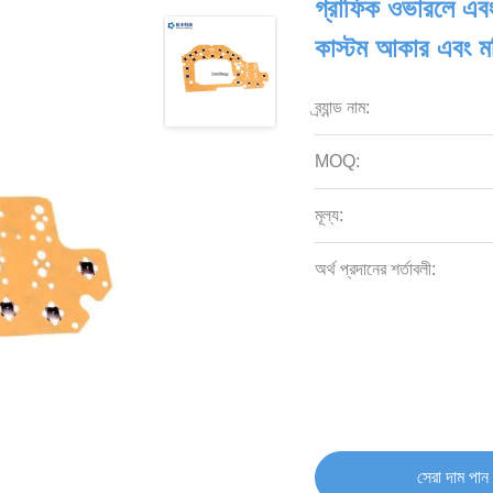
গ্রাফিক ওভারলে এব
কাস্টম আকার এবং ম
ব্র্যান্ড নাম:
MOQ:
মূল্য:
অর্থ প্রদানের শর্তাবলী:
সেরা দাম পান