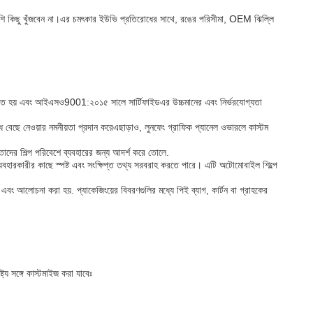
য়ে বেশি কিছু খুঁজবেন না।এর চমৎকার ইউভি প্রতিরোধের সাথে, রঙের পরিসীমা, OEM ঝিল্লি
পাদিত হয় এবং আইএসও9001:২০১৫ সালে সার্টিফাইডএর উচ্চমানের এবং নির্ভরযোগ্যতা
ধ বেছে নেওয়ার নমনীয়তা প্রদান করেএছাড়াও, লুনফেং গ্রাফিক প্যানেল ওভারলে কাস্টম
তাদের শিল্প পরিবেশে ব্যবহারের জন্য আদর্শ করে তোলে.
টি ব্যবহারকারীর কাছে স্পষ্ট এবং সংক্ষিপ্ত তথ্য সরবরাহ করতে পারে। এটি অটোমোবাইল শিল্পে
এবং আলোচনা করা হয়. প্যাকেজিংয়ের বিবরণগুলির মধ্যে পিই ব্যাগ, কার্টন বা গ্রাহকের
ট্য সঙ্গে কাস্টমাইজ করা যাবেঃ