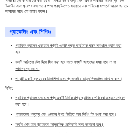
নির্দিষ্ট চাহিদা কাস্টমাইজ করা হয় তা নিশ্চিত করার জন্য সেবা একটি পরিসীমা অফার,গ্রাফিক
ডিজাইন এবং মুদ্রণ সহআমাদের পণ্য প্রযুক্তিগত সহায়তা এবং পরিষেবা সম্পর্কে আরও জানতে
আমাদের সাথে যোগাযোগ করুন।
প্যাকেজিং এবং শিপিংঃ
গ্রাফিক প্যানেল ওভারলে পণ্যটি একটি শক্ত কার্ডবোর্ড বাক্সে সাবধানে প্যাক করা
হবে।
বক্সটি আঠালো টেপ দিয়ে সিল করা হবে যাতে পণ্যটি জাহাজের সময় পড়ে না বা
ক্ষতিগ্রস্ত হয় না।
পণ্যটি একটি ব্যবহারের নির্দেশিকা এবং প্রয়োজনীয় আনুষাঙ্গিকগুলির সাথে থাকবে।
শিপিং:
গ্রাফিক প্যানেল ওভারলে পণ্য একটি নির্ভরযোগ্য ক্যারিয়ার পরিষেবা মাধ্যমে প্রেরণ
করা হবে।
প্যাকেজের গন্তব্য এবং ওজনের উপর ভিত্তি করে শিপিং ফি গণনা করা হবে।
অর্ডার শেষ হলে গ্রাহককে আনুমানিক ডেলিভারি সময় জানানো হবে।