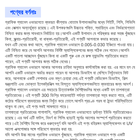
পণ্যের বর্ণনাঃ
গ্রাফিক প্যানেল ওভারলেতে ব্যবহৃত কীপ্যাড বোতাম উপাদানগুলির মধ্যে পিইটি, পিসি, পিভিসি
এবং লেক্সান অন্তর্ভুক্ত রয়েছে। এই উপকরণগুলি উচ্চতর শক্তি, স্থায়িত্ব এবং নির্ভরযোগ্যতা
নিশ্চিত করার জন্য সাবধানে নির্বাচিত হয়।আপনি একটি উপাদান যে পরিষ্কার করা সহজ খুঁজছেন
কিনা, স্ক্র্যাচ-প্রতিরোধী, বা ধাক্কা-প্রতিরোধী, এই পণ্যটি আপনাকে কভার করেছে।
যখন এটি বেধের কথা আসে, গ্রাফিক প্যানেল ওভারলে 0.005-0.030 ইঞ্চিতে পাওয়া যায়।
এটি নিশ্চিত করে যে আপনি আপনার নির্দিষ্ট অ্যাপ্লিকেশনের জন্য সঠিক বেধ পাবেন।আপনি
একটি পাতলা আচ্ছাদন খুঁজছেন কিনা বা একটি পুরু এক যে রুক্ষ হ্যান্ডলিং প্রতিরোধ করতে
পারেন, এই পণ্যটি আপনার জন্য সঠিক বেধের।
গ্রাফিক প্যানেল ওভারলে আকার আপনার চাহিদা অনুসারে কাস্টমাইজ করা হয়. এর মানে হল যে
আপনি একটি ওভারলে অর্ডার করতে পারেন যা আপনার ডিভাইস বা মেশিনে নিখুঁতভাবে ফিট
করে, আপনাকে একটি পেশাদার এবং মসৃণ চেহারা দেয়.এই পণ্যটি মেডিকেল ডিভাইস, শিল্প
যন্ত্রপাতি এবং ভোক্তা ইলেকট্রনিক্স সহ বিস্তৃত অ্যাপ্লিকেশনগুলিতে ব্যবহারের জন্য আদর্শ।
গ্রাফিক প্যানেল ওভারলে এর সবচেয়ে চিত্তাকর্ষক বৈশিষ্ট্যগুলির মধ্যে একটি হল তাপমাত্রা
প্রতিরোধের। এই পণ্যটি 300 ডিগ্রি ফারেনহাইট পর্যন্ত তাপমাত্রা সহ্য করতে পারে, এটি
কঠোর পরিবেশে ব্যবহারের জন্য নিখুঁত করে তোলে.আপনি প্রচণ্ড গরম বা ঠান্ডা পরিস্থিতিতে
থাকুন না কেন, এই পণ্য সবই সামলাতে পারে।
তাপমাত্রা প্রতিরোধের পাশাপাশি, গ্রাফিক প্যানেল ওভারলেতে দুর্দান্ত ইউভি প্রতিরোধেরও
রয়েছে। এর অর্থ এটি ফাটল, বিবর্ণ বা পিলিং ছাড়াই সূর্যের আলোর সংস্পর্শে প্রতিরোধ করতে
পারে।এই বৈশিষ্ট্য বিশেষ করে গুরুত্বপূর্ণ যদি আপনি এই পণ্য বহিরঙ্গন অ্যাপ্লিকেশন বা UV
আলো এক্সপোজার সঙ্গে পরিবেশে ব্যবহার করা হয়.
যদি আপনি উচ্চ মানের গ্রাফিক ওভারলে খুঁজছেন, গ্রাফিক প্যানেল ওভারলে পণ্য একটি