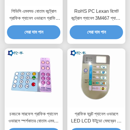
পিভিসি এমবসড বোতাম কন্ট্রোল
RoHS PC Lexan রিমোট
গ্রাফিক প্যানেল ওভারলে গ্রাফিক
কন্ট্রোল প্যানেল 3M467 প্যান্টোন
পিইটি পিসি
পলিকার্বোনেট গ্রাফিক ওভারলে
সেরা দাম পান
সেরা দাম পান
চকচকে সারফেস গ্রাফিক প্যানেল
গ্রাফিক ফ্রন্ট প্যানেল ওভারলে
ওভারলে স্পর্শকাতর বোতাম এমবসড
LED LCD উইন্ডো মেমব্রেন পুশ
কী কাস্টম কন্ট্রোল প্যানেল
বোতাম সুইচ