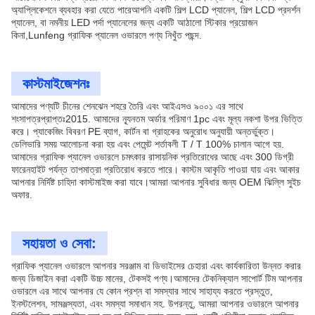
অ্যাপ্লিকেশনে ব্যবহার করা যেতে পারেআপনি একটি শিল্প LCD প্যানেল, শিল্প LCD প্রদর্শন
প্যানেল, বা নমনীয় LED পর্দা প্যানেলের জন্য একটি আঠালো স্টিকার প্রয়োজন
কিনা,Lunfeng গ্রাফিক প্যানেল ওভারলে পণ্য নিখুঁত পছন্দ.
কাস্টমাইজেশনঃ
আমাদের পণ্যটি চীনের শেনঝেন শহরে তৈরি এবং আইএসও ৯০০১ এর সাথে
শংসাপত্রপ্রাপ্তঃ2015. আমাদের ন্যূনতম অর্ডার পরিমাণ 1pc এবং মূল্য নকশা উপর ভিত্তি
করে। প্যাকেজিং বিবরণ PE ব্যাগ, কার্টন বা গ্রাহকের অনুরোধ অনুযায়ী অন্তর্ভুক্ত।
ডেলিভারি সময় আলোচনা করা হয় এবং পেমেন্ট শর্তাবলী T / T 100% চালান আগে হয়.
আমাদের গ্রাফিক প্যানেল ওভারলে চমৎকার রাসায়নিক প্রতিরোধের আছে এবং 300 ডিগ্রী
ফারেনহাইট পর্যন্ত তাপমাত্রা প্রতিরোধ করতে পারে। কাস্টম আকৃতি পাওয়া যায় এবং আকার
আপনার নির্দিষ্ট চাহিদা কাস্টমাইজ করা যাবে।আমরা আপনার সুবিধার জন্য OEM ঝিল্লি সুইচ
অফার.
সহায়তা ও সেবা:
গ্রাফিক প্যানেল ওভারলে আপনার সরঞ্জাম বা ডিভাইসের চেহারা এবং কার্যকারিতা উন্নত করার
জন্য ডিজাইন করা একটি উচ্চ মানের, টেকসই পণ্য।আমাদের টেকনিক্যাল সাপোর্ট টিম আপনার
ওভারলে এর সাথে আপনার যে কোন প্রশ্ন বা সমস্যার সাথে সাহায্য করতে প্রস্তুত,
ইনস্টলেশন, সামঞ্জস্যতা, এবং সমস্যা সমাধান সহ. উপরন্তু, আমরা আপনার ওভারলে আপনার