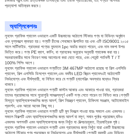
চমৎকার পছন্দ.এবং চিত্তাকর্ষক তাপমাত্রা এবং ইউভি প্রতিরোধের, এই পণ্যটি আপনার
প্রত্যাশা অতিক্রম করবে।
অ্যাপ্লিকেশনঃ
লুনফেং গ্রাফিক প্যানেল ওভারলে একটি উচ্চমানের আঠালো স্টিকার পণ্য যা বিভিন্ন অনুষ্ঠান
এবং দৃশ্যকল্পে ব্যবহৃত হয়। পণ্যটি চীনের শেনজেনে উত্পাদিত হয় এবং এটি ISO9001:২০১৫
সালে সার্টিফাইড. গ্রাহকরা পণ্যের ন্যূনতম 1pc অর্ডার করতে পারেন, এবং দাম নকশা উপর
ভিত্তি করে। পণ্য PE ব্যাগ, কার্টন, বা গ্রাহকের অনুরোধ অনুযায়ী প্যাকেজ করা হয়।
সরবরাহকারীর সাথে বিতরণ সময় আলোচনা করা যেতে পারে, এবং পেমেন্ট শর্তাবলী T / T
100% শিপিং আগে।
লুনফেং গ্রাফিক প্যানেল ওভারলে পণ্যটিতে 3M 467MP আঠালো রয়েছে যা শিল্প এলসিডি
প্যানেল, শিল্প এলসিডি ডিসপ্লে প্যানেল,এবং নমনীয় LED স্ক্রিন প্যানেলএই আঠালোটি
নির্ভরযোগ্য এবং দীর্ঘস্থায়ী, যা নিশ্চিত করে যে পণ্যটি চ্যালেঞ্জিং অবস্থার মধ্যেও স্থির
থাকবে।
লুনফেং গ্রাফিক প্যানেল ওভারলে পণ্যটি কাস্টম আকার এবং আকারে পাওয়া যায়, গ্রাহকরা
তাদের প্রয়োজনের সাথে পুরোপুরি সামঞ্জস্যপূর্ণ একটি পণ্য পেতে পারেন তা নিশ্চিত করে।পণ্যটি
বিস্তৃত অ্যাপ্লিকেশনগুলির জন্য আদর্শ, শিল্প নিয়ন্ত্রণ প্যানেল, চিকিৎসা সরঞ্জাম, অটোমোবাইল
প্রদর্শন, এবং আরো অনেক কিছু সহ।
লুনফেং গ্রাফিক প্যানেল ওভারলে পণ্যটি দুটি মূল বিকল্পে পাওয়া যায়ঃ সমতল এবং এমবসড।
সমতল বিকল্পটি এমন অ্যাপ্লিকেশনগুলির জন্য আদর্শ যা মসৃণ, সমান পৃষ্ঠের প্রয়োজন,যদিও
এমবসড অপশনটি এমন অ্যাপ্লিকেশনের জন্য নিখুঁত যা টেক্সচারযুক্ত, ত্রিমাত্রিক পৃষ্ঠ।
লুনফেং গ্রাফিক প্যানেল ওভারলে পণ্যটি এমন গ্রাহকদের জন্য নিখুঁত যারা একটি উচ্চমানের
আঠালো স্টিকার পণ্য প্রয়োজন যা নির্ভরযোগ্য এবং দীর্ঘস্থায়ী।পণ্যটি বহুমুখী এবং বিভিন্ন