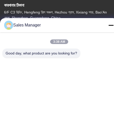
কারখানার ঠিকানা
6/F C3 বিল্ডিং, Hengfeng শিল্প অঞ্চল, Hezhou গ্রাম, Xixiang শহর, Bao'An
জেলা, Shenzhen, Guangdong, China
Sales Manager
টেলিফোন
86--13662697476
3:38 AM
Good day, what product are you looking for?
চীন ভালো মানের ধাতু গম্বুজ ঝিল্লি সুইচ সরবরাহকারী। কপিরাইট © -2026 Shenzhen
Lunfeng Technology Co., Ltd সমস্ত অধিকার সংরক্ষিত।
গোপনীয়তা নীতি
|
সাইট ম্যাপ