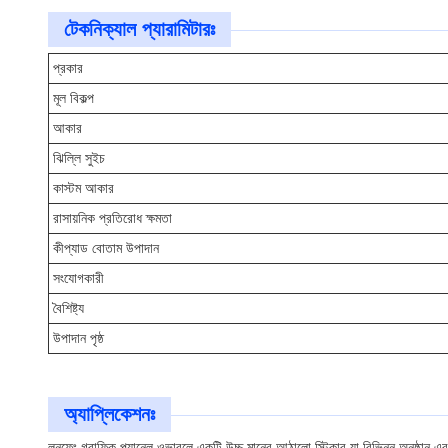
টেকনিক্যাল প্যারামিটারঃ
প্রকার
মূল বিকল্প
আকার
ঝিল্লি সুইচ
কাস্টম আকার
রাসায়নিক প্রতিরোধ ক্ষমতা
কীপ্যাড বোতাম উপাদান
সংযোগকারী
বৈশিষ্ট্য
উপাদান পৃষ্ঠ
অ্যাপ্লিকেশনঃ
লুনফেং গ্রাফিক প্যানেল ওভারলে একটি উচ্চ মানের আঠালো স্টিকার যা বিভিন্ন অনুষ্ঠান এবং