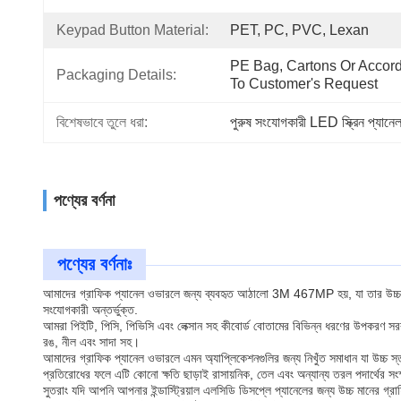
Keypad Button Material:
PET, PC, PVC, Lexan
PE Bag, Cartons Or Accord
Packaging Details:
To Customer's Request
বিশেষভাবে তুলে ধরা:
পুরুষ সংযোগকারী LED স্ক্রিন প্যান
পণ্যের বর্ণনা
পণ্যের বর্ণনাঃ
আমাদের গ্রাফিক প্যানেল ওভারলে জন্য ব্যবহৃত আঠালো 3M 467MP হয়, যা তার উচ্চ b
সংযোগকারী অন্তর্ভুক্ত.
আমরা পিইটি, পিসি, পিভিসি এবং লেক্সান সহ কীবোর্ড বোতামের বিভিন্ন ধরণের উপকরণ স
রঙ, নীল এবং সাদা সহ।
আমাদের গ্রাফিক প্যানেল ওভারলে এমন অ্যাপ্লিকেশনগুলির জন্য নিখুঁত সমাধান যা উচ্চ স্
প্রতিরোধের ফলে এটি কোনো ক্ষতি ছাড়াই রাসায়নিক, তেল এবং অন্যান্য তরল পদার্থের সং
সুতরাং যদি আপনি আপনার ইন্ডাস্ট্রিয়াল এলসিডি ডিসপ্লে প্যানেলের জন্য উচ্চ মানের