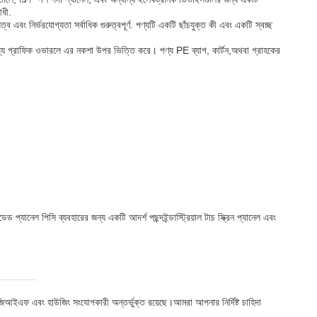
োধী.
ত্ব এবং নির্ভরযোগ্যতা সর্বাধিক গুরুত্বপূর্ণ. পণ্যটি একটি ছাঁচযুক্ত কী এবং একটি স্বচ্ছ
ূল্য গ্রাফিক ওভারলে এর নকশা উপর ভিত্তি করে। পণ্য PE ব্যাগ, কার্টন,অথবা গ্রাহকের
প্যানেল পিসি ব্যবহারের জন্য একটি আদর্শ পছন্দইন্ডাস্ট্রিয়াল টাচ স্ক্রিন প্যানেল এবং
আইএফ এবং হাউজিং সংযোগকারী অন্তর্ভুক্ত রয়েছে।আমরা আপনার নির্দিষ্ট চাহিদা