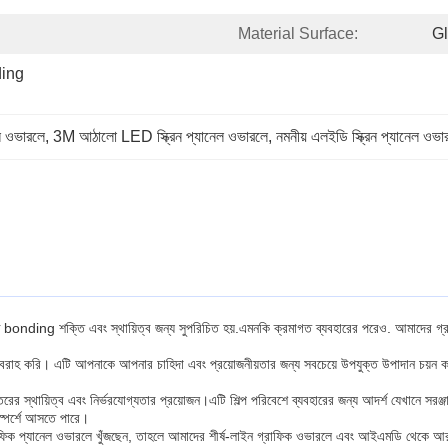
Material Surface:
G
ing 
েল ওভারলে
, 
3M আঠালো LED স্ক্রিন প্যানেল ওভারলে
, 
নমনীয় এলইডি স্ক্রিন প্যানেল ওভা
onding শক্তি এবং স্থায়িত্ব জন্য সুপরিচিত হয়.এমনকি ক্রমাগত ব্যবহারের পরেও. আমাদের গ্র
রবরাহ করি। এটি আপনাকে আপনার চাহিদা এবং প্রয়োজনীয়তার জন্য সবচেয়ে উপযুক্ত উপাদান চয়ন 
তরের স্থায়িত্ব এবং নির্ভরযোগ্যতার প্রয়োজন।এটি শিল্প পরিবেশে ব্যবহারের জন্য আদর্শ যেখানে স
স্পর্শে আসতে পারে।
 গ্রাফিক প্যানেল ওভারলে খুঁজছেন, তাহলে আমাদের শীর্ষ-লাইন গ্রাফিক ওভারলে এবং আইএমডি থেকে আ