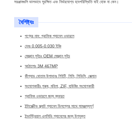
সরঞ্জামগুলি ভালভাবে সুরক্ষিত এবং নির্ভরযোগ্য হবেপরিস্থিতি যাই হোক না কেন।
বৈশিষ্ট্যঃ
পণ্যের নাম: গ্রাফিক প্যানেল ওভারলে
বেধঃ 0.005-0.030 ইঞ্চি
মেম্ব্রান সুইচঃ OEM মেম্ব্রান সুইচ
আঠালোঃ 3M 467MP
কীপ্যাড বোতাম উপাদানঃ পিইটি, পিসি, পিভিসি, লেক্সান
সংযোগকারীঃ পুরুষ, মহিলা, ZIF, হাউজিং সংযোগকারী
গ্রাফিক ওভারলে জন্য ব্যবহৃত
ইন্টারেক্টিভ ফ্ল্যাট প্যানেল ডিসপ্লের সাথে সামঞ্জস্যপূর্ণ
ইন্ডাস্ট্রিয়াল এলসিডি প্যানেলের জন্য উপযুক্ত