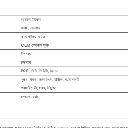
আঠালো স্টিকার
ফ্ল্যাট, এমবসড
কাস্টমাইজড সাইজ
OEM মেমব্রেন সুইচ
উপলব্ধ
চমৎকার
পিইটি, পিসি, পিভিসি, লেক্সান
পুরুষ, মহিলা, জিআইএফ, হাউজিং সংযোগকারী
প্রসারিত কী, স্বচ্ছ উইন্ডো
চকচকে চেহারা
 দৃশ্যকল্পে ব্যবহারের জন্য নিখুঁত।যা এটিকে এমবেডেড প্যানেল পিসিতে ব্যবহারের জন্য আদর্শ করে তো