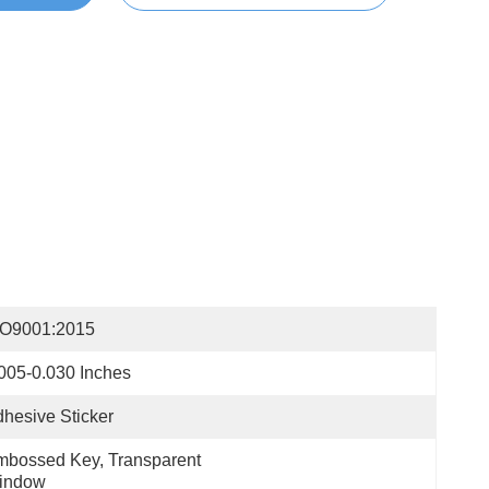
SO9001:2015
005-0.030 Inches
hesive Sticker
bossed Key, Transparent 
indow