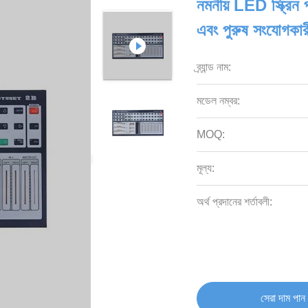
নমনীয় LED স্ক্র
এবং পুরুষ সংযোগকার
ব্র্যান্ড নাম:
মডেল নম্বর:
MOQ:
মূল্য:
অর্থ প্রদানের শর্তাবলী:
সেরা দাম পান