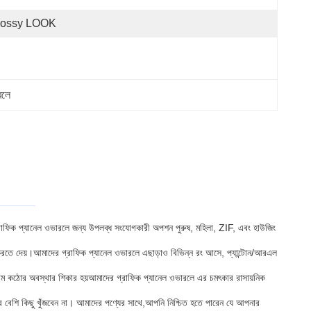
lossy LOOK
রলে
াফিক প্যানেল ওভারলে জন্য উপলব্ধ সংযোগকারী অপশন পুরুষ, মহিলা, ZIF, এবং হাউজিং
করতে দেয়।আমাদের গ্রাফিক প্যানেল ওভারলে এছাড়াও বিভিন্ন রং আসে, প্যান্টোন/আরএল
রঞ্জাম কঠোর অবস্থার শিকার হয়আমাদের গ্রাফিক প্যানেল ওভারলে এর চমৎকার রাসায়নিক
র বেশি কিছু খুঁজবেন না। আমাদের পণ্যের সাথে,আপনি নিশ্চিত হতে পারেন যে আপনার