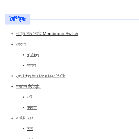
বৈশিষ্ট্যঃ
পণ্যের নামঃ পিইটি Membrane Switch
বোতামঃ
ছাঁচবিদ্ধ
সমতল
মুদ্রণ প্রযুক্তিঃ সিল্ক স্ক্রিন প্রিন্টিং
সারফেস ট্রিটমেন্টঃ
মেট
চকচকে
এলইডি রঙঃ
সাদা