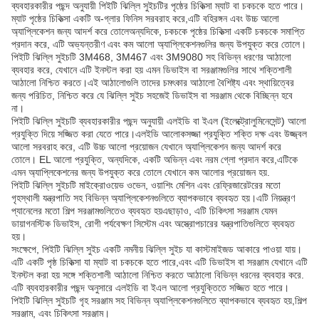
ব্যবহারকারীর পছন্দ অনুযায়ী পিইটি ঝিল্লি সুইচটির পৃষ্ঠের চিকিত্সা ম্যাট বা চকচকে হতে পারে।
ম্যাট পৃষ্ঠের চিকিত্সা একটি অ-গ্লার ফিনিস সরবরাহ করে,এটি বহিরঙ্গন এবং উচ্চ আলো
অ্যাপ্লিকেশন জন্য আদর্শ করে তোলেঅন্যদিকে, চকচকে পৃষ্ঠের চিকিত্সা একটি চকচকে সমাপ্তি
প্রদান করে, এটি অভ্যন্তরীণ এবং কম আলো অ্যাপ্লিকেশনগুলির জন্য উপযুক্ত করে তোলে।
পিইটি ঝিল্লি সুইচটি 3M468, 3M467 এবং 3M9080 সহ বিভিন্ন ধরণের আঠালো
ব্যবহার করে, যেখানে এটি ইনস্টল করা হয় এমন ডিভাইস বা সরঞ্জামগুলির সাথে শক্তিশালী
আঠালো নিশ্চিত করতে।এই আঠালোগুলি তাদের চমৎকার আঠালো বৈশিষ্ট্য এবং স্থায়িত্বের
জন্য পরিচিত, নিশ্চিত করে যে ঝিল্লি সুইচ সহজেই ডিভাইস বা সরঞ্জাম থেকে বিচ্ছিন্ন হবে
না।
পিইটি ঝিল্লি সুইচটি ব্যবহারকারীর পছন্দ অনুযায়ী এলইডি বা ইএল (ইলেক্ট্রোলুমিনেসেন্ট) আলো
প্রযুক্তি দিয়ে সজ্জিত করা যেতে পারে।এলইডি আলোকসজ্জা প্রযুক্তি শক্তি দক্ষ এবং উজ্জ্বল
আলো সরবরাহ করে, এটি উচ্চ আলো প্রয়োজন যেখানে অ্যাপ্লিকেশন জন্য আদর্শ করে
তোলে। EL আলো প্রযুক্তি, অন্যদিকে, একটি অভিন্ন এবং নরম গ্লো প্রদান করে,এটিকে
এমন অ্যাপ্লিকেশনের জন্য উপযুক্ত করে তোলে যেখানে কম আলোর প্রয়োজন হয়.
পিইটি ঝিল্লি সুইচটি মাইক্রোওয়েভ ওভেন, ওয়াশিং মেশিন এবং রেফ্রিজারেটরের মতো
গৃহস্থালী যন্ত্রপাতি সহ বিভিন্ন অ্যাপ্লিকেশনগুলিতে ব্যাপকভাবে ব্যবহৃত হয়।এটি নিয়ন্ত্রণ
প্যানেলের মতো শিল্প সরঞ্জামগুলিতেও ব্যবহৃত হয়এছাড়াও, এটি চিকিৎসা সরঞ্জাম যেমন
ডায়াগনস্টিক ডিভাইস, রোগী পর্যবেক্ষণ সিস্টেম এবং অস্ত্রোপচারের যন্ত্রপাতিগুলিতে ব্যবহৃত
হয়।
সংক্ষেপে, পিইটি ঝিল্লি সুইচ একটি নমনীয় ঝিল্লি সুইচ যা কাস্টমাইজড আকারে পাওয়া যায়।
এটি একটি পৃষ্ঠ চিকিত্সা যা ম্যাট বা চকচকে হতে পারে,এবং এটি ডিভাইস বা সরঞ্জাম যেখানে এটি
ইনস্টল করা হয় সঙ্গে শক্তিশালী আঠালো নিশ্চিত করতে আঠালো বিভিন্ন ধরনের ব্যবহার করে.
এটি ব্যবহারকারীর পছন্দ অনুসারে এলইডি বা ইএল আলো প্রযুক্তিতে সজ্জিত হতে পারে।
পিইটি ঝিল্লি সুইচটি গৃহ সরঞ্জাম সহ বিভিন্ন অ্যাপ্লিকেশনগুলিতে ব্যাপকভাবে ব্যবহৃত হয়,শিল্প
সরঞ্জাম, এবং চিকিৎসা সরঞ্জাম।