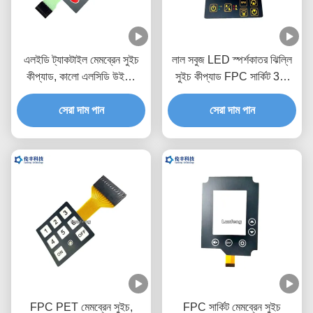
এলইডি ট্যাকটাইল মেমব্রেন সুইচ
লাল সবুজ LED স্পর্শকাতর ঝিল্লি
কীপ্যাড, কালো এলসিডি উইন্ডো
সুইচ কীপ্যাড FPC সার্কিট 3M
মেটাল ডোম ট্যাকটাইল সুইচ
আঠালো
সেরা দাম পান
সেরা দাম পান
FPC PET মেমব্রেন সুইচ,
FPC সার্কিট মেমব্রেন সুইচ