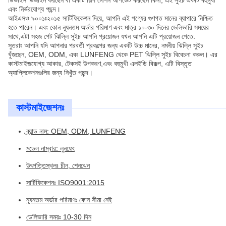
ডিভাইস ডিজাইন করছেন বা একটি শিল্প মেশিন আপডেট করছেন কিনা, এই সুইচ একটি বহুমুখী
এবং নির্ভরযোগ্য পছন্দ।
আইএসও ৯০০১ঃ২০১৫ সার্টিফিকেশন দিয়ে, আপনি এই পণ্যের গুণগত মানের ব্যাপারে নিশ্চিত
হতে পারেন। এবং কোন ন্যূনতম অর্ডার পরিমাণ এবং মাত্র ১০-৩০ দিনের ডেলিভারি সময়ের
সাথে,এটা সহজ পেট ঝিল্লি সুইচ আপনি প্রয়োজন যখন আপনি এটি প্রয়োজন পেতে.
সুতরাং আপনি যদি আপনার পরবর্তী প্রকল্পের জন্য একটি উচ্চ মানের, নমনীয় ঝিল্লি সুইচ
খুঁজছেন, OEM, ODM, এবং LUNFENG থেকে PET ঝিল্লি সুইচ বিবেচনা করুন। এর
কাস্টমাইজযোগ্য আকার, টেকসই উপকরণ,এবং বহুমুখী এলইডি বিকল্প, এটি বিস্তৃত
অ্যাপ্লিকেশনগুলির জন্য নিখুঁত পছন্দ।
কাস্টমাইজেশনঃ
ব্র্যান্ড নাম: OEM, ODM, LUNFENG
মডেল নাম্বার: লুনফেং
উৎপত্তিস্থলঃ চীন, শেনঝেন
সার্টিফিকেশনঃ ISO9001:2015
ন্যূনতম অর্ডার পরিমাণঃ কোন সীমা নেই
ডেলিভারি সময়ঃ 10-30 দিন