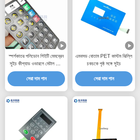
স্পর্শকাতর পলিডোন পিইটি মেমব্রেন
এমবসড বোতাম PET কাস্টম ঝিল্লি
সুইচ কীপ্যাড ওভারলে মেটাল ডোম
চকচকে পৃষ্ঠ সঙ্গে সুইচ
চিকিৎসা সরঞ্জাম
সেরা দাম পান
সেরা দাম পান