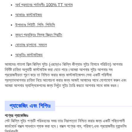
অর্থ প্রদানের শর্তাবলীঃ 100% TT আগাম
আকারঃ কাস্টমাইজড
উপাদানঃ পিইটি, পিসি, পিভিসি
মুদ্রণ প্রযুক্তিঃ সিল্ক স্ক্রিন প্রিন্টিং
বোতামঃ ছাপানো, সমতল
আকৃতিঃ কাস্টমাইজড
আমাদের পাতলা ফিল্ম ঝিল্লি সুইচ (এছাড়াও ঝিল্লি কীপ্যাড সুইচ হিসাবে পরিচিত) আপনার
নির্দিষ্ট চাহিদা অনুযায়ী কাস্টমাইজ করা যেতে পারে।আমরা আপনার সুইচ আপনার সব
প্রয়োজনীয়তা পূরণ করে তা নিশ্চিত করার জন্য কাস্টমাইজেশন সেবা একটি পরিসীমা
প্রস্তাবআপনার চাহিদা নিয়ে আলোচনা করার জন্য আজই আমাদের সাথে যোগাযোগ করুন এবং
আমরা আপনার অ্যাপ্লিকেশনের জন্য নিখুঁত সুইচ তৈরি করতে আপনার সাথে কাজ করব।
প্যাকেজিং এবং শিপিংঃ
পণ্যের প্যাকেজিংঃ
পেট ঝিল্লি সুইচ পণ্যটি পরিবহনের সময় তার নিরাপত্তা নিশ্চিত করার জন্য একটি শক্তিশালী
কার্ডবোর্ড বাক্সে সাবধানে প্যাক করা হবে। বাক্সে পণ্যের নাম, পরিমাণ,এবং প্রয়োজনীয় হ্যান্ডলিং
নির্দেশাবলী.