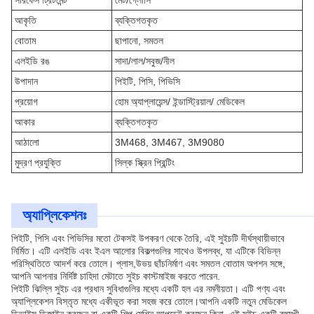
সারফেস ট্রিটমেন্ট
মেট/গ্লোসি
আকৃতি
ব্যক্তিগতকৃত
বোতাম
ছাপানো, সমতল
এলইডি রঙ
সাদা/লাল/সবুজ/নীল
উপাদান
পিইটি, পিসি, পিভিসি
প্রয়োগ
হোম অ্যাপ্লায়েন্স/ ইন্ডাস্ট্রিয়াল/ মেডিকেল
আকার
ব্যক্তিগতকৃত
আঠালো
3M468, 3M467, 3M9080
মুদ্রণ প্রযুক্তি
সিল্ক স্ক্রিন প্রিন্টিং
অ্যাপ্লিকেশনঃ
পিইটি, পিসি এবং পিভিসির মতো টেকসই উপকরণ থেকে তৈরি, এই সুইচটি দীর্ঘস্থায়ীভাবে
নির্মিত। এটি এলইডি এবং ইএল আলোর বিকল্পগুলির সাথেও উপলব্ধ, যা এটিকে বিভিন্ন
পরিস্থিতিতে আদর্শ করে তোলে। প্লাস,উভয় ছাঁচনির্মাণ এবং সমতল বোতাম অপশন সঙ্গে,
আপনি আপনার নির্দিষ্ট চাহিদা মেটাতে সুইচ কাস্টমাইজ করতে পারেন.
পিইটি ঝিল্লি সুইচ এর প্রধান সুবিধাগুলির মধ্যে একটি হল এর নমনীয়তা। এটি পণ্য এবং
অ্যাপ্লিকেশন বিস্তৃত মধ্যে একীভূত করা সহজ করে তোলে।আপনি একটি নতুন মেডিকেল