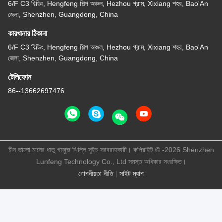
6/F C3 বিল্ডিং, Hengfeng শিল্প অঞ্চল, Hezhou গ্রাম, Xixiang শহর, Bao'An
জেলা, Shenzhen, Guangdong, China
কারখানার ঠিকানা
6/F C3 বিল্ডিং, Hengfeng শিল্প অঞ্চল, Hezhou গ্রাম, Xixiang শহর, Bao'An
জেলা, Shenzhen, Guangdong, China
টেলিফোন
86--13662697476
চীন ভালো মানের ধাতু গম্বুজ ঝিল্লি সুইচ সরবরাহকারী। কপিরাইট © -2026 Shenzhen
Lunfeng Technology Co., Ltd সমস্ত অধিকার সংরক্ষিত।
গোপনীয়তা নীতি
|
সাইট ম্যাপ