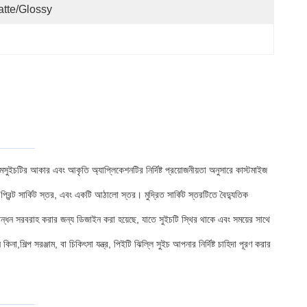
tte/Glossy
ামসুইচটির আকার এবং আকৃতি অ্যাপ্লিকেশনটির নির্দিষ্ট প্রয়োজনীয়তা অনুসারে কাস্টমাইজ
রিন্ট সার্কিট স্তর, এবং একটি আঠালো স্তর। মুদ্রিত সার্কিট স্তরটিতে বৈদ্যুতিক
সরবরাহ করার জন্য ডিজাইন করা হয়েছে, যাতে সুইচটি স্থির থাকে এবং সময়ের সাথে
,শিল্প সরঞ্জাম, বা চিকিৎসা যন্ত্র, পিইটি ঝিল্লি সুইচ আপনার নির্দিষ্ট চাহিদা পূরণ করার