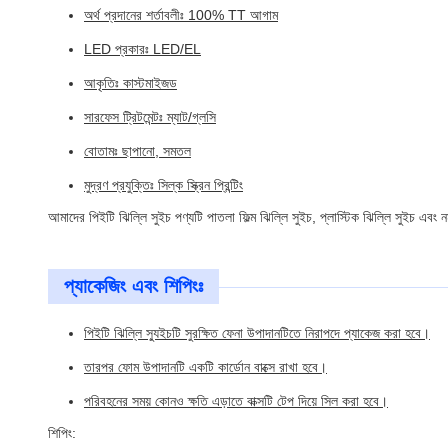
অর্থ প্রদানের শর্তাবলীঃ 100% TT আগাম
LED প্রকারঃ LED/EL
আকৃতিঃ কাস্টমাইজড
সারফেস ট্রিটমেন্টঃ ম্যাট/গ্লসি
বোতামঃ ছাপানো, সমতল
মুদ্রণ প্রযুক্তিঃ সিল্ক স্ক্রিন প্রিন্টিং
আমাদের পিইটি ঝিল্লি সুইচ পণ্যটি পাতলা ফিল্ম ঝিল্লি সুইচ, প্লাস্টিক ঝিল্লি সুইচ এবং 
প্যাকেজিং এবং শিপিংঃ
পিইটি ঝিল্লি স্যুইচটি সুরক্ষিত ফেনা উপাদানটিতে নিরাপদে প্যাকেজ করা হবে।
তারপর ফোম উপাদানটি একটি কার্ডোন বাক্সে রাখা হবে।
পরিবহনের সময় কোনও ক্ষতি এড়াতে বাক্সটি টেপ দিয়ে সিল করা হবে।
শিপিং: