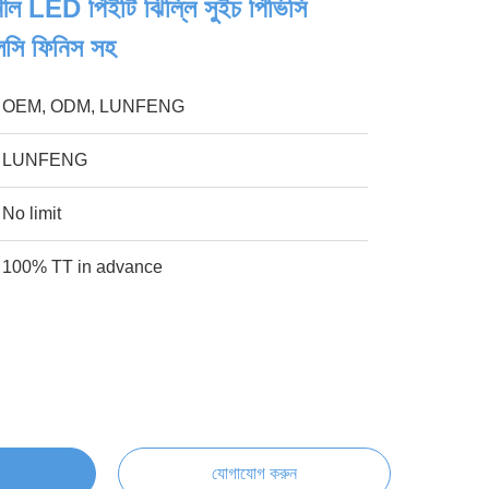
জ/নীল LED পিইটি ঝিল্লি সুইচ পিভিসি
্লসি ফিনিস সহ
OEM, ODM, LUNFENG
LUNFENG
No limit
100% TT in advance
যোগাযোগ করুন