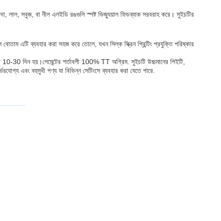
াদা, লাল, সবুজ, বা নীল এলইডি রঙগুলি স্পষ্ট ভিজ্যুয়াল ফিডব্যাক সরবরাহ করে। সুইচটির
 এটি ব্যবহার করা সহজ করে তোলে, যখন সিল্ক স্ক্রিন প্রিন্টিং প্রযুক্তি পরিষ্কার
ত 10-30 দিন হয়।পেমেন্টের শর্তাবলী 100% TT অগ্রিম. সুইচটি উচ্চমানের পিইটি,
গ্য এবং বহুমুখী পণ্য যা বিভিন্ন সেটিংসে ব্যবহার করা যেতে পারে.