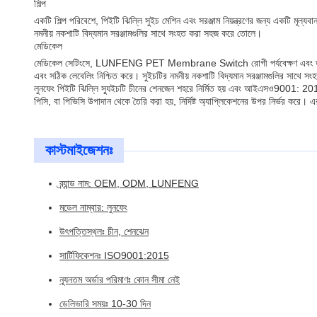
শিল্প
একটি শিল্প পরিবেশে, পিইটি ঝিল্লি সুইচ মেশিন এবং সরঞ্জাম নিয়ন্ত্রণের জন্য একটি মূল
নমনীয় নকশাটি বিদ্যমান সরঞ্জামগুলির সাথে সংহত করা সহজ করে তোলে।
মেডিকেল
মেডিকেল সেটিংসে, LUNFENG PET Membrane Switch রোগী পর্যবেক্ষণ এবং ডায়াগনস্টিক 
এবং সঠিক লেবেলিং নিশ্চিত করে। সুইচটির নমনীয় নকশাটি বিদ্যমান সরঞ্জামগুলির সাথে
লুনফেং পিইটি ঝিল্লি স্যুইচটি চীনের শেনজেন শহরে নির্মিত হয় এবং আইএসও9001: 2015
পিসি, বা পিভিসি উপাদান থেকে তৈরি করা হয়, নির্দিষ্ট অ্যাপ্লিকেশনের উপর নির্ভর
কাস্টমাইজেশনঃ
ব্র্যান্ড নাম: OEM, ODM, LUNFENG
মডেল নাম্বার: লুনফেং
উৎপত্তিস্থলঃ চীন, শেনঝেন
সার্টিফিকেশনঃ ISO9001:2015
ন্যূনতম অর্ডার পরিমাণঃ কোন সীমা নেই
ডেলিভারি সময়ঃ 10-30 দিন