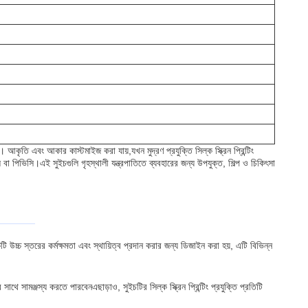
আকার কাস্টমাইজ করা যায়,যখন মুদ্রণ প্রযুক্তি সিল্ক স্ক্রিন প্রিন্টিং
পিভিসি।এই সুইচগুলি গৃহস্থালী যন্ত্রপাতিতে ব্যবহারের জন্য উপযুক্ত, শিল্প ও চিকিৎসা
চ্চ স্তরের কর্মক্ষমতা এবং স্থায়িত্ব প্রদান করার জন্য ডিজাইন করা হয়, এটি বিভিন্ন
ঞ্জস্য করতে পারবেনএছাড়াও, সুইচটির সিল্ক স্ক্রিন প্রিন্টিং প্রযুক্তি প্রতিটি