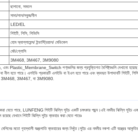
ছাপানো, সমতল
সাদা/লাল/সবুজ/নীল
LED/EL
পিইটি, পিসি, পিভিসি
হোম অ্যাপ্লায়েন্স/ ইন্ডাস্ট্রিয়াল/ মেডিকেল
মেট/গ্লোসি
3M468, 3M467, 3M9080
Membrane_Switch পণ্যগুলির জন্য প্রযুক্তিগত বৈশিষ্ট্যগুলি দেখানো হয়েছে। আকৃতি এবং 
 বা নীল হতে পারে। এলইডি প্রকারটি এলইডি বা ইএল হতে পারে এবং ব্যবহৃত উপাদানটি পিইটি, পিসি বা 
ঠালো হয় 3M468, 3M467, বা 3M9080.
ার করা যেতে পারে, LUNFENG পিইটি ঝিল্লি সুইচ একটি চমৎকার পছন্দ।এই নমনীয় ঝিল্লি সুইচ একটি উ
প রয়েছে যেখানে পিইটি ঝিল্লি সুইচ ব্যবহার করা যেতে পারেঃ
স্থালী যন্ত্রপাতি ব্যবহারের জন্য নিখুঁত।সুইচ এর নমনীয় নকশা এটি যন্ত্রের আকৃতির সাথে সাম