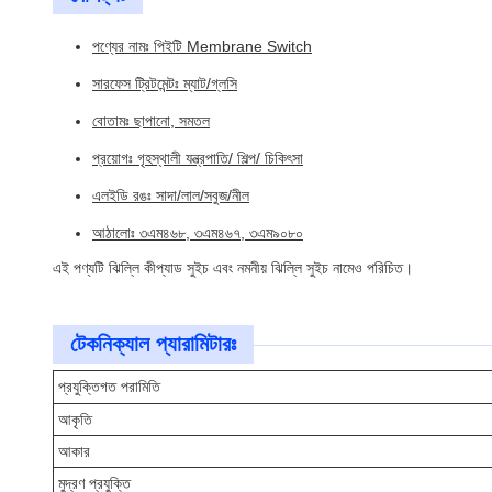
পণ্যের নামঃ পিইটি Membrane Switch
সারফেস ট্রিটমেন্টঃ ম্যাট/গ্লসি
বোতামঃ ছাপানো, সমতল
প্রয়োগঃ গৃহস্থালী যন্ত্রপাতি/ শিল্প/ চিকিৎসা
এলইডি রঙঃ সাদা/লাল/সবুজ/নীল
আঠালোঃ ৩এম৪৬৮, ৩এম৪৬৭, ৩এম৯০৮০
এই পণ্যটি ঝিল্লি কীপ্যাড সুইচ এবং নমনীয় ঝিল্লি সুইচ নামেও পরিচিত।
টেকনিক্যাল প্যারামিটারঃ
প্রযুক্তিগত পরামিতি
আকৃতি
আকার
মুদ্রণ প্রযুক্তি