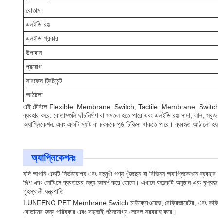
বোতাম
এলইডি রঙ
এলইডি প্রকার
উপাদান
প্রয়োগ
সারফেস ট্রিটমেন্ট
আঠালো
এই টেবিলে Flexible_Membrane_Switch, Tactile_Membrane_Switch, এবং Plastic_
ব্যবহার করে. বোতামগুলি ছাঁচনির্মাণ বা সমতল হতে পারে এবং এলইডি রঙ সাদা, লাল, সবুজ
অ্যাপ্লিকেশন, এবং একটি ম্যাট বা চকচকে পৃষ্ঠ চিকিত্সা থাকতে পারে। ব্যবহৃত আ
অ্যাপ্লিকেশনঃ
যদি আপনি একটি নির্ভরযোগ্য এবং বহুমুখী পণ্য খুঁজছেন যা বিভিন্ন অ্যাপ্লিকেশনে ব্যবহ
শিল্প এবং সেটিংসে ব্যবহারের জন্য আদর্শ করে তোলে। এখানে কয়েকটি অনুষ্ঠান এবং দৃশ্যকল্
গৃহস্থালী যন্ত্রপাতি
LUNFENG PET Membrane Switch মাইক্রোওয়েভ, রেফ্রিজারেটর, এবং কফি মেশিনের মতো গৃহ
বোতামের জন্য পরিষ্কার এবং সহজেই পঠনযোগ্য লেবেল সরবরাহ করে।