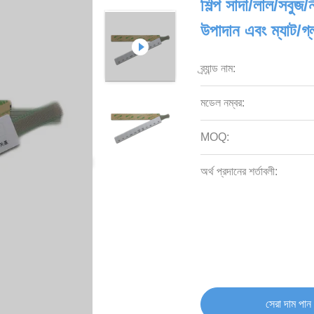
শিল্প সাদা/লাল/সবু
উপাদান এবং ম্যাট/গ
ব্র্যান্ড নাম:
মডেল নম্বর:
MOQ:
অর্থ প্রদানের শর্তাবলী:
সেরা দাম পান