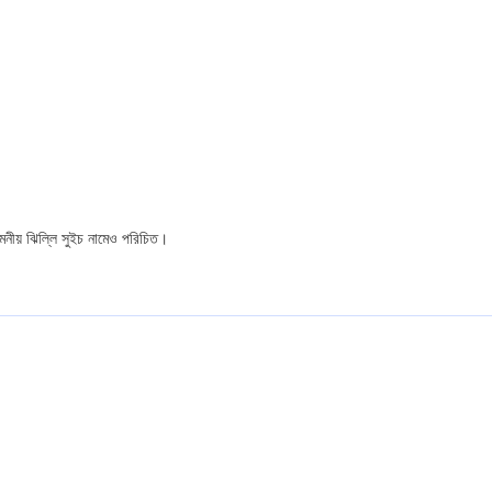
নমনীয় ঝিল্লি সুইচ নামেও পরিচিত।