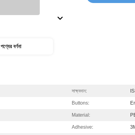
পণ্যের বর্ণনা
সাক্ষ্যদান:
I
Buttons:
Em
Material:
P
Adhesive:
3