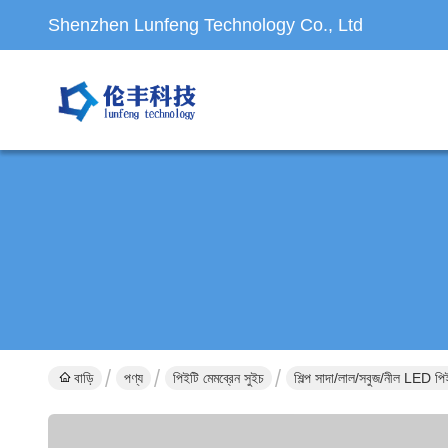
Shenzhen Lunfeng Technology Co., Ltd
বাড়ি
পণ্য
পিইটি মেমব্রেন সুইচ
শিল্প সাদা/লাল/সবুজ/নীল LED পি