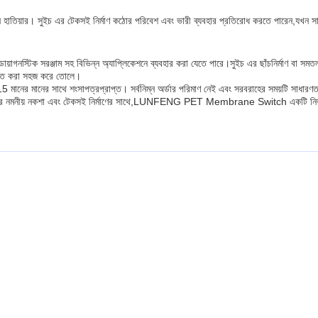
্যবান হাতিয়ার। সুইচ এর টেকসই নির্মাণ কঠোর পরিবেশ এবং ভারী ব্যবহার প্রতিরোধ করতে পারেন,যখন স
সরঞ্জাম সহ বিভিন্ন অ্যাপ্লিকেশনে ব্যবহার করা যেতে পারে।সুইচ এর ছাঁচনির্মাণ বা সমতল বোতাম
 সংহত করা সহজ করে তোলে।
 মানের মানের সাথে শংসাপত্রপ্রাপ্ত। সর্বনিম্ন অর্ডার পরিমাণ নেই এবং সরবরাহের সময়টি সাধারণ
 করে। এর নমনীয় নকশা এবং টেকসই নির্মাণের সাথে,LUNFENG PET Membrane Switch একটি নির্ভরযো