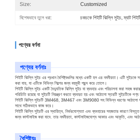
Size:
Customized
বিশেষভাবে তুলে ধরা:
চকচকে পিইটি ঝিল্লি সুইচ
, 
ম্যাট পিইট
পণ্যের বর্ণনা
পণ্যের বর্ণনাঃ
পিইটি ঝিল্লি সুইচ এর প্রধান বৈশিষ্ট্যগুলির মধ্যে একটি হল এর নমনীয়তা। এটি সুইচকে সহজ
করা যায়, যা এটিকে বিভিন্ন শিল্পের জন্য বহুমুখী পছন্দ করে তোলে।
পিইটি ঝিল্লি সুইচ একটি বৈদ্যুতিক ঝিল্লি সুইচ যা ব্যবহার এবং পরিচালনা করা সহজ করার 
পরিচিতি রয়েছে যা সুইচটি নিয়ন্ত্রণ করতে ব্যবহৃত হয় এবং আঠালো স্তরটি সুইচটিকে পণ্
পিইটি ঝিল্লি সুইচটি 3M468, 3M467 এবং 3M9080 সহ বিভিন্ন ধরণের আঠালো সহ উপলব্
সাথে সঠিকভাবে কাজ করে।
পিইটি ঝিল্লি সুইচটি এর স্থায়িত্ব, নির্ভরযোগ্যতা এবং ব্যবহারের সহজতার কারণে বিস্তৃত অ
জন্য কাস্টমাইজ করা যাবে. তার নমনীয়তা, কাস্টমাইজযোগ্য আকার এবং আকৃতি, এবং আঠালো
বৈশিষ্ট্যঃ