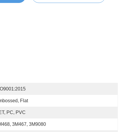
SO9001:2015
bossed, Flat
ET, PC, PVC
M468, 3M467, 3M9080