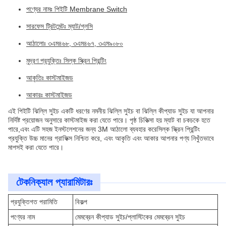
পণ্যের নামঃ পিইটি Membrane Switch
সারফেস ট্রিটমেন্টঃ ম্যাট/গ্লসি
আঠালোঃ ৩এম৪৬৮, ৩এম৪৬৭, ৩এম৯০৮০
মুদ্রণ প্রযুক্তিঃ সিল্ক স্ক্রিন প্রিন্টিং
আকৃতিঃ কাস্টমাইজড
আকারঃ কাস্টমাইজড
এই পিইটি ঝিল্লি সুইচ একটি ধরণের নমনীয় ঝিল্লি সুইচ বা ঝিল্লি কীপ্যাড সুইচ যা আপনার
নির্দিষ্ট প্রয়োজন অনুসারে কাস্টমাইজ করা যেতে পারে। পৃষ্ঠ চিকিত্সা হয় ম্যাট বা চকচকে হতে
পারে,এবং এটি সহজ ইনস্টলেশনের জন্য 3M আঠালো ব্যবহার করেসিল্ক স্ক্রিন প্রিন্টিং
প্রযুক্তি উচ্চ মানের গ্রাফিক্স নিশ্চিত করে, এবং আকৃতি এবং আকার আপনার পণ্য নিখুঁতভাবে
মাপসই করা যেতে পারে।
টেকনিক্যাল প্যারামিটারঃ
প্রযুক্তিগত পরামিতি
বিকল্প
পণ্যের নাম
মেমব্রেন কীপ্যাড সুইচ/প্লাস্টিকের মেমব্রেন সুইচ