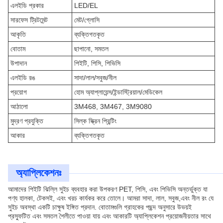
এলইডি প্রকার
LED/EL
সারফেস ট্রিটমেন্ট
মেট/গ্লোসি
আকৃতি
ব্যক্তিগতকৃত
বোতাম
ছাপানো, সমতল
উপাদান
পিইটি, পিসি, পিভিসি
এলইডি রঙ
সাদা/লাল/সবুজ/নীল
প্রয়োগ
হোম অ্যাপ্লায়েন্স/ইন্ডাস্ট্রিয়াল/মেডিকেল
আঠালো
3M468, 3M467, 3M9080
মুদ্রণ প্রযুক্তি
সিল্ক স্ক্রিন প্রিন্টিং
আকার
ব্যক্তিগতকৃত
অ্যাপ্লিকেশনঃ
আমাদের পিইটি ঝিল্লি সুইচ ব্যবহার করা উপকরণ PET, পিসি, এবং পিভিসি অন্তর্ভুক্ত যা
পণ্য হালকা, টেকসই, এবং খরচ কার্যকর করে তোলে। আমরা সাদা, লাল, সবুজ,এবং নীল রং যে
সুইচ অবস্থা একটি চাক্ষুষ ইঙ্গিত প্রদান. বোতামগুলি গ্রাহকের পছন্দ অনুসারে উভয়ই
প্রস্ফুটিত এবং সমতল শৈলীতে পাওয়া যায় এবং আকারটি অ্যাপ্লিকেশন প্রয়োজনীয়তার সাথে