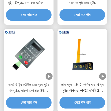
সুইচ কীপ্যাড ওভারলে মেটাল ডোম
চকচকে পৃষ্ঠ সঙ্গে সুইচ
চিকিৎসা সরঞ্জাম
সেরা দাম পান
সেরা দাম পান
এলইডি ট্যাকটাইল মেমব্রেন সুইচ
লাল সবুজ LED স্পর্শকাতর ঝিল্লি
কীপ্যাড, কালো এলসিডি উইন্ডো
সুইচ কীপ্যাড FPC সার্কিট 3M
মেটাল ডোম ট্যাকটাইল সুইচ
আঠালো
সেরা দাম পান
সেরা দাম পান