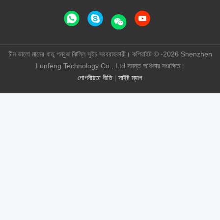
চীন ভালো মানের ধাতু গম্বুজ ঝিল্লি সুইচ সরবরাহকারী। কপিরাইট © -2026 Shenzhen
Lunfeng Technology Co., Ltd সমস্ত অধিকার সংরক্ষিত।
গোপনীয়তা নীতি
|
সাইট ম্যাপ