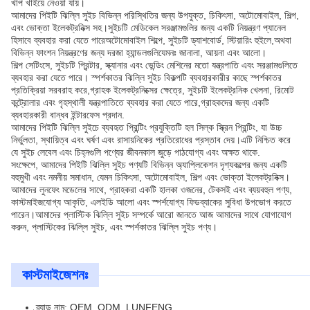
খাপ খাইয়ে নেওয়া যায়।
আমাদের পিইটি ঝিল্লি সুইচ বিভিন্ন পরিস্থিতির জন্য উপযুক্ত, চিকিৎসা, অটোমোবাইল, শিল্প,
এবং ভোক্তা ইলেকট্রনিক্স সহ।সুইচটি মেডিকেল সরঞ্জামগুলির জন্য একটি নিয়ন্ত্রণ প্যানেল
হিসাবে ব্যবহার করা যেতে পারেঅটোমোবাইল শিল্পে, সুইচটি ড্যাশবোর্ড, স্টিয়ারিং হুইলে,অথবা
বিভিন্ন ফাংশন নিয়ন্ত্রণের জন্য দরজা হ্যান্ডলগুলিযেমনঃ জানালা, আয়না এবং আলো।
শিল্প সেটিংসে, সুইচটি প্রিন্টার, স্ক্যানার এবং ভেন্ডিং মেশিনের মতো যন্ত্রপাতি এবং সরঞ্জামগুলিতে
ব্যবহার করা যেতে পারে। স্পর্শকাতর ঝিল্লি সুইচ বিকল্পটি ব্যবহারকারীর কাছে স্পর্শকাতর
প্রতিক্রিয়া সরবরাহ করে,গ্রাহক ইলেকট্রনিক্সের ক্ষেত্রে, সুইচটি ইলেকট্রনিক খেলনা, রিমোট
কন্ট্রোলার এবং গৃহস্থালী যন্ত্রপাতিতে ব্যবহার করা যেতে পারে,গ্রাহকদের জন্য একটি
ব্যবহারকারী বান্ধব ইন্টারফেস প্রদান.
আমাদের পিইটি ঝিল্লি সুইচে ব্যবহৃত প্রিন্টিং প্রযুক্তিটি হল সিল্ক স্ক্রিন প্রিন্টিং, যা উচ্চ
নির্ভুলতা, স্থায়িত্ব এবং ঘর্ষণ এবং রাসায়নিকের প্রতিরোধের প্রস্তাব দেয়।এটি নিশ্চিত করে
যে সুইচ লেবেল এবং চিহ্নগুলি পণ্যের জীবনকাল জুড়ে পাঠযোগ্য এবং অক্ষত থাকে.
সংক্ষেপে, আমাদের পিইটি ঝিল্লি সুইচ পণ্যটি বিভিন্ন অ্যাপ্লিকেশন দৃশ্যকল্পের জন্য একটি
বহুমুখী এবং নমনীয় সমাধান, যেমন চিকিৎসা, অটোমোবাইল, শিল্প এবং ভোক্তা ইলেকট্রনিক্স।
আমাদের লুনফেং মডেলের সাথে, গ্রাহকরা একটি হালকা ওজনের, টেকসই এবং ব্যয়বহুল পণ্য,
কাস্টমাইজযোগ্য আকৃতি, এলইডি আলো এবং স্পর্শযোগ্য ফিডব্যাকের সুবিধা উপভোগ করতে
পারেন।আমাদের প্লাস্টিক ঝিল্লি সুইচ সম্পর্কে আরো জানতে আজ আমাদের সাথে যোগাযোগ
করুন, প্লাস্টিকের ঝিল্লি সুইচ, এবং স্পর্শকাতর ঝিল্লি সুইচ পণ্য।
কাস্টমাইজেশনঃ
ব্র্যান্ড নাম: OEM, ODM, LUNFENG