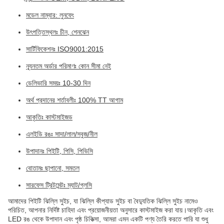
মডেল নাম্বার: লুনফেং
উৎপত্তিস্থলঃ চীন, শেনঝেন
সার্টিফিকেশনঃ ISO9001:2015
ন্যূনতম অর্ডার পরিমাণঃ কোন সীমা নেই
ডেলিভারি সময়ঃ 10-30 দিন
অর্থ প্রদানের শর্তাবলীঃ 100% TT আগাম
আকৃতিঃ কাস্টমাইজড
এলইডি রঙঃ সাদা/লাল/সবুজ/নীল
উপাদানঃ পিইটি, পিসি, পিভিসি
বোতামঃ ছাপানো, সমতল
সারফেস ট্রিটমেন্টঃ ম্যাট/গ্লসি
আমাদের পিইটি ঝিল্লি সুইচ, যা ঝিল্লি কীপ্যাড সুইচ বা বৈদ্যুতিক ঝিল্লি সুইচ নামেও
পরিচিত, আপনার নির্দিষ্ট চাহিদা এবং প্রয়োজনীয়তা অনুসারে কাস্টমাইজ করা যায়।আকৃতি এবং
LED রঙ থেকে উপাদান এবং পৃষ্ঠ চিকিত্সা, আমরা এমন একটি পণ্য তৈরি করতে পারি যা শুধু