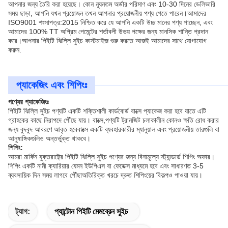
আপনার জন্য তৈরি করা হয়েছে। কোন ন্যূনতম অর্ডার পরিমাণ এবং 10-30 দিনের ডেলিভারি
সময় ছাড়া, আপনি যখন প্রয়োজন তখন আপনার প্রয়োজনীয় পণ্য পেতে পারেন।আমাদের
ISO9001 শংসাপত্র:2015 নিশ্চিত করে যে আপনি একটি উচ্চ মানের পণ্য পাচ্ছেন, এবং
আমাদের 100% TT অগ্রিম পেমেন্টের শর্তাবলী উভয় পক্ষের জন্য মানসিক শান্তি প্রদান
করে।আপনার পিইটি ঝিল্লি সুইচ কাস্টমাইজ শুরু করতে আজই আমাদের সাথে যোগাযোগ
করুন.
প্যাকেজিং এবং শিপিংঃ
পণ্যের প্যাকেজিংঃ
পিইটি ঝিল্লি সুইচ পণ্যটি একটি শক্তিশালী কার্ডবোর্ড বাক্সে প্যাকেজ করা হবে যাতে এটি
গ্রাহকের কাছে নিরাপদে পৌঁছে যায়। বাক্সে,পণ্যটি ট্রানজিট চলাকালীন কোনও ক্ষতি রোধ করার
জন্য বুদবুদ আবরণে আবৃত হবেবাক্সে একটি ব্যবহারকারীর ম্যানুয়াল এবং প্রয়োজনীয় তারগুলি বা
আনুষাঙ্গিকগুলিও অন্তর্ভুক্ত থাকবে।
শিপিং:
আমরা মার্কিন যুক্তরাষ্ট্রে পিইটি ঝিল্লি সুইচ পণ্যের জন্য বিনামূল্যে স্ট্যান্ডার্ড শিপিং অফার।
শিপিং একটি নামী ক্যারিয়ার যেমন ইউপিএস বা ফেডেক্স মাধ্যমে হবে এবং সাধারণত 3-5
ব্যবসায়িক দিন সময় লাগবে পৌঁছাঅতিরিক্ত খরচে দ্রুত শিপিংয়ের বিকল্পও পাওয়া যায়।
ট্যাগ:
প্যান্টোন পিইটি মেমব্রেন সুইচ