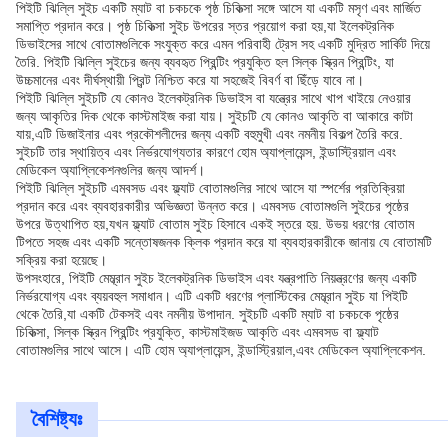
পিইটি ঝিল্লি সুইচ একটি ম্যাট বা চকচকে পৃষ্ঠ চিকিত্সা সঙ্গে আসে যা একটি মসৃণ এবং মার্জিত
সমাপ্তি প্রদান করে। পৃষ্ঠ চিকিত্সা সুইচ উপরের স্তর প্রয়োগ করা হয়,যা ইলেকট্রনিক
ডিভাইসের সাথে বোতামগুলিকে সংযুক্ত করে এমন পরিবাহী ট্রেস সহ একটি মুদ্রিত সার্কিট দিয়ে
তৈরি. পিইটি ঝিল্লি সুইচের জন্য ব্যবহৃত প্রিন্টিং প্রযুক্তি হল সিল্ক স্ক্রিন প্রিন্টিং, যা
উচ্চমানের এবং দীর্ঘস্থায়ী প্রিন্ট নিশ্চিত করে যা সহজেই বিবর্ণ বা ছিঁড়ে যাবে না।
পিইটি ঝিল্লি সুইচটি যে কোনও ইলেকট্রনিক ডিভাইস বা যন্ত্রের সাথে খাপ খাইয়ে নেওয়ার
জন্য আকৃতির দিক থেকে কাস্টমাইজ করা যায়। সুইচটি যে কোনও আকৃতি বা আকারে কাটা
যায়,এটি ডিজাইনার এবং প্রকৌশলীদের জন্য একটি বহুমুখী এবং নমনীয় বিকল্প তৈরি করে.
সুইচটি তার স্থায়িত্ব এবং নির্ভরযোগ্যতার কারণে হোম অ্যাপ্লায়েন্স, ইন্ডাস্ট্রিয়াল এবং
মেডিকেল অ্যাপ্লিকেশনগুলির জন্য আদর্শ।
পিইটি ঝিল্লি সুইচটি এমবসড এবং ফ্ল্যাট বোতামগুলির সাথে আসে যা স্পর্শের প্রতিক্রিয়া
প্রদান করে এবং ব্যবহারকারীর অভিজ্ঞতা উন্নত করে। এমবসড বোতামগুলি সুইচের পৃষ্ঠের
উপরে উত্থাপিত হয়,যখন ফ্ল্যাট বোতাম সুইচ হিসাবে একই স্তরে হয়. উভয় ধরণের বোতাম
টিপতে সহজ এবং একটি সন্তোষজনক ক্লিক প্রদান করে যা ব্যবহারকারীকে জানায় যে বোতামটি
সক্রিয় করা হয়েছে।
উপসংহারে, পিইটি মেম্ব্রান সুইচ ইলেকট্রনিক ডিভাইস এবং যন্ত্রপাতি নিয়ন্ত্রণের জন্য একটি
নির্ভরযোগ্য এবং ব্যয়বহুল সমাধান। এটি একটি ধরণের প্লাস্টিকের মেম্ব্রান সুইচ যা পিইটি
থেকে তৈরি,যা একটি টেকসই এবং নমনীয় উপাদান. সুইচটি একটি ম্যাট বা চকচকে পৃষ্ঠের
চিকিত্সা, সিল্ক স্ক্রিন প্রিন্টিং প্রযুক্তি, কাস্টমাইজড আকৃতি এবং এমবসড বা ফ্ল্যাট
বোতামগুলির সাথে আসে। এটি হোম অ্যাপ্লায়েন্স, ইন্ডাস্ট্রিয়াল,এবং মেডিকেল অ্যাপ্লিকেশন.
বৈশিষ্ট্যঃ