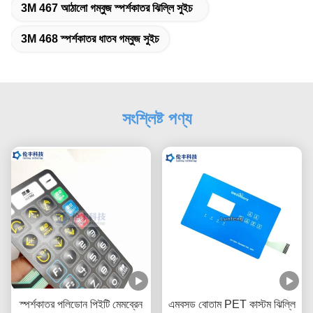
3M 467 আঠালো গম্বুজ স্পর্শকাতর ঝিল্লি সুইচ
3M 468 স্পর্শকাতর ধাতব গম্বুজ সুইচ
সংশ্লিষ্ট পণ্য
স্পর্শকাতর পলিডোন পিইটি মেমব্রেন
এমবসড বোতাম PET কাস্টম ঝিল্লি