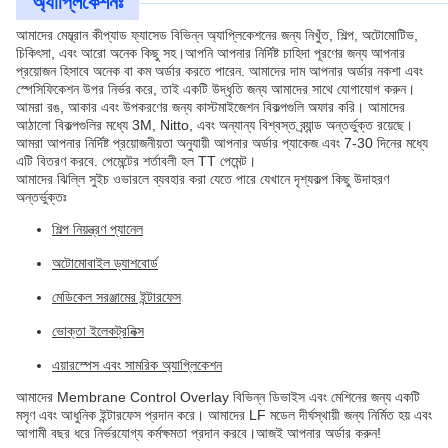
অ্যাপ্লিকেশনঃ
আমাদের মেম্ব্রান কীপ্যাড ফ্যাসেড বিভিন্ন অ্যাপ্লিকেশনের জন্য নিখুঁত, শিল্প, অটোমোটিভ,
চিকিৎসা, এবং আরো অনেক কিছু সহ।আপনি আপনার নির্দিষ্ট চাহিদা পূরণের জন্য আপনার
প্রয়োজন হিসাবে অনেক বা কম অর্ডার করতে পারেন. আমাদের দাম আপনার অর্ডার নকশা এবং
স্পেসিফিকেশন উপর নির্ভর করে, তাই একটি উদ্ধৃতি জন্য আমাদের সাথে যোগাযোগ করুন।
আমরা রঙ, আকার এবং উপকরণের জন্য কাস্টমাইজেশন বিকল্পগুলি অফার করি। আমাদের
আঠালো বিকল্পগুলির মধ্যে 3M, Nitto, এবং অন্যান্য বিশ্বস্ত ব্র্যান্ড অন্তর্ভুক্ত রয়েছে।
আমরা আপনার নির্দিষ্ট প্রয়োজনীয়তা অনুযায়ী আপনার অর্ডার প্যাকেজ এবং 7-30 দিনের মধ্যে
এটি বিতরণ করবে. পেমেন্টের শর্তাবলী হল TT পেমেন্ট।
আমাদের ঝিল্লি সুইচ ওভারলে ব্যবহার করা যেতে পারে যেখানে দৃশ্যকল্প কিছু উদাহরণ
অন্তর্ভুক্তঃ
শিল্প নিয়ন্ত্রণ প্যানেল
অটোমোবাইল ড্যাশবোর্ড
মেডিকেল সরঞ্জামের ইন্টারফেস
ভোক্তা ইলেকট্রনিক্স
এয়ারস্পেস এবং সামরিক অ্যাপ্লিকেশন
আমাদের Membrane Control Overlay বিভিন্ন ডিভাইস এবং মেশিনের জন্য একটি
মসৃণ এবং আধুনিক ইন্টারফেস প্রদান করে। আমাদের LF মডেল দীর্ঘস্থায়ী জন্য নির্মিত হয় এবং
আগামী বছর ধরে নির্ভরযোগ্য কর্মক্ষমতা প্রদান করবে।আজই আপনার অর্ডার করুন!