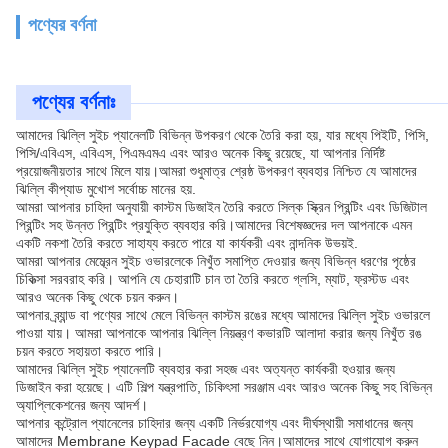
পণ্যের বর্ণনা
পণ্যের বর্ণনাঃ
আমাদের ঝিল্লি সুইচ প্যানেলটি বিভিন্ন উপকরণ থেকে তৈরি করা হয়, যার মধ্যে পিইটি, পিসি,
পিসি/এবিএস, এবিএস, পিএমএমএ এবং আরও অনেক কিছু রয়েছে, যা আপনার নির্দিষ্ট
প্রয়োজনীয়তার সাথে মিলে যায়।আমরা শুধুমাত্র শ্রেষ্ঠ উপকরণ ব্যবহার নিশ্চিত যে আমাদের
ঝিল্লি কীপ্যাড মুখোশ সর্বোচ্চ মানের হয়.
আমরা আপনার চাহিদা অনুযায়ী কাস্টম ডিজাইন তৈরি করতে সিল্ক স্ক্রিন প্রিন্টিং এবং ডিজিটাল
প্রিন্টিং সহ উন্নত প্রিন্টিং প্রযুক্তি ব্যবহার করি।আমাদের বিশেষজ্ঞদের দল আপনাকে এমন
একটি নকশা তৈরি করতে সাহায্য করতে পারে যা কার্যকরী এবং নান্দনিক উভয়ই.
আমরা আপনার মেম্ব্রেন সুইচ ওভারলেকে নিখুঁত সমাপ্তি দেওয়ার জন্য বিভিন্ন ধরণের পৃষ্ঠের
চিকিত্সা সরবরাহ করি। আপনি যে চেহারাটি চান তা তৈরি করতে গ্লসি, ম্যাট, ফ্রস্টড এবং
আরও অনেক কিছু থেকে চয়ন করুন।
আপনার ব্র্যান্ড বা পণ্যের সাথে মেলে বিভিন্ন কাস্টম রঙের মধ্যে আমাদের ঝিল্লি সুইচ ওভারলে
পাওয়া যায়। আমরা আপনাকে আপনার ঝিল্লি নিয়ন্ত্রণ কভারটি আলাদা করার জন্য নিখুঁত রঙ
চয়ন করতে সহায়তা করতে পারি।
আমাদের ঝিল্লি সুইচ প্যানেলটি ব্যবহার করা সহজ এবং অত্যন্ত কার্যকরী হওয়ার জন্য
ডিজাইন করা হয়েছে। এটি শিল্প যন্ত্রপাতি, চিকিৎসা সরঞ্জাম এবং আরও অনেক কিছু সহ বিভিন্ন
অ্যাপ্লিকেশনের জন্য আদর্শ।
আপনার কন্ট্রোল প্যানেলের চাহিদার জন্য একটি নির্ভরযোগ্য এবং দীর্ঘস্থায়ী সমাধানের জন্য
আমাদের Membrane Keypad Facade বেছে নিন।আমাদের সাথে যোগাযোগ করুন