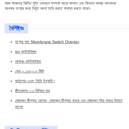
আজ আমাদের ঝিল্লি সুইচ ওভারলে সম্পর্কে আরো জানতে এবং কিভাবে আমরা আপনাকে
আপনার পণ্যের জন্য নিখুঁত নকশা তৈরি করতে সাহায্য করতে পারেন.
বৈশিষ্ট্যঃ
পণ্যের নাম: Membrane Switch Overlay
রঙঃ কাস্টমাইজড
আকারঃ কাস্টমাইজড
বেধঃ ০.১২৫-০.৮ মিমি
আঠালোঃ ৩এম, নিটো ইত্যাদি।
জীবনকালঃ ১-৩ মিলিয়ন বার
মেমব্রেন কীপ্যাড ফেসেড, মেমব্রেন কীপ্যাড কভার এবং মেমব্রেন সুইচ কভার হিসাবে
ফাংশন