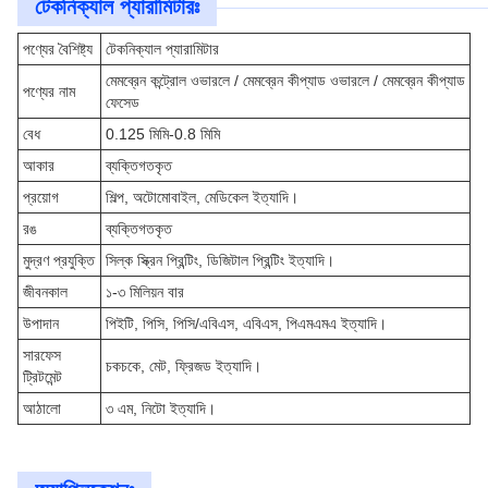
টেকনিক্যাল প্যারামিটারঃ
পণ্যের বৈশিষ্ট্য
টেকনিক্যাল প্যারামিটার
মেমব্রেন কন্ট্রোল ওভারলে / মেমব্রেন কীপ্যাড ওভারলে / মেমব্রেন কীপ্যাড
পণ্যের নাম
ফেসেড
বেধ
0.125 মিমি-0.8 মিমি
আকার
ব্যক্তিগতকৃত
প্রয়োগ
শিল্প, অটোমোবাইল, মেডিকেল ইত্যাদি।
রঙ
ব্যক্তিগতকৃত
মুদ্রণ প্রযুক্তি
সিল্ক স্ক্রিন প্রিন্টিং, ডিজিটাল প্রিন্টিং ইত্যাদি।
জীবনকাল
১-৩ মিলিয়ন বার
উপাদান
পিইটি, পিসি, পিসি/এবিএস, এবিএস, পিএমএমএ ইত্যাদি।
সারফেস
চকচকে, মেট, ফ্রিজড ইত্যাদি।
ট্রিটমেন্ট
আঠালো
৩ এম, নিটো ইত্যাদি।