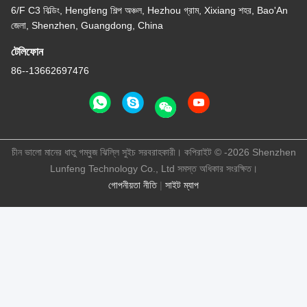
6/F C3 বিল্ডিং, Hengfeng শিল্প অঞ্চল, Hezhou গ্রাম, Xixiang শহর, Bao'An
জেলা, Shenzhen, Guangdong, China
টেলিফোন
86--13662697476
চীন ভালো মানের ধাতু গম্বুজ ঝিল্লি সুইচ সরবরাহকারী। কপিরাইট © -2026 Shenzhen
Lunfeng Technology Co., Ltd সমস্ত অধিকার সংরক্ষিত।
গোপনীয়তা নীতি
|
সাইট ম্যাপ