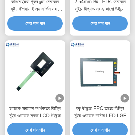
কাস্টমাইজড পুরুষ এন্ড মেমব্রেন
2.54mm পিচ LEDs মেমব্রেন
সুইচ কীপ্যাড ই এম সার্ভিস ওয়ান
সুইচ কীপ্যাড স্বচ্ছ কালো উইন্ডো
বোতাম
সেরা দাম পান
সেরা দাম পান
চকচকে সারফেস স্পর্শকাতর ঝিল্লি
বড় উইন্ডো FPC তারের ঝিল্লি
সুইচ ওভারলে স্বচ্ছ LCD উইন্ডো
সুইচ ওভারলে কাস্টম LED LGF
সেরা দাম পান
সেরা দাম পান