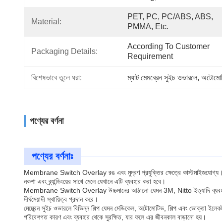
PET, PC, PC/ABS, ABS, 
Material:
PMMA, Etc.
According To Customer 
Packaging Details:
Requirement
বিশেষভাবে তুলে ধরা:
ম্যাট মেমব্রেন সুইচ ওভারলে
, 
অটোমোট
পণ্যের বর্ণনা
পণ্যের বর্ণনাঃ
Membrane Switch Overlay রঙ এবং মুদ্রণ প্রযুক্তির ক্ষেত্রে কাস্টমাইজযোগ্য। এটি সিল্ক
নকশা এবং ব্র্যান্ডিংয়ের সাথে মেলে যেখানে এটি ব্যবহার করা হবে।
Membrane Switch Overlay উচ্চমানের আঠালো যেমন 3M, Nitto ইত্যাদি ব্যবহার করে য
দীর্ঘমেয়াদী স্থায়িত্ব প্রদান করে।
মেম্ব্রেন সুইচ ওভারলে বিভিন্ন শিল্প যেমন মেডিকেল, অটোমোটিভ, শিল্প এবং ভোক্তা ইলেকট
পরিবেশগত কারণ এবং ব্যবহার থেকে সুরক্ষিত, যার ফলে এর জীবনকাল বাড়ানো হয়।