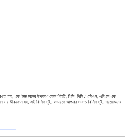
পাওয়া যায়, এবং উচ্চ মানের উপকরণ যেমন পিইটি, পিসি, পিসি / এবিএস, এবিএস এবং
 মিলিয়ন বার জীবনকাল সহ, এই ঝিল্লি সুইচ ওভারলে আপনার সমস্ত ঝিল্লি সুইচ প্রয়োজনের