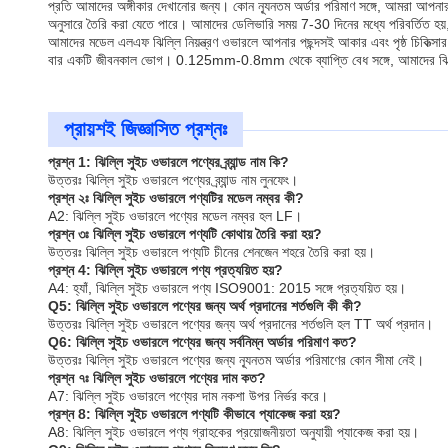
প্রতি আমাদের অঙ্গীকার দেখানোর জন্য। কোন ন্যূনতম অর্ডার পরিমাণ সঙ্গে, আমরা আপনা
অনুসারে তৈরি করা যেতে পারে। আমাদের ডেলিভারি সময় 7-30 দিনের মধ্যে পরিবর্তিত হয়
আমাদের মডেল এলএফ ঝিল্লি নিয়ন্ত্রণ ওভারলে আপনার পছন্দসই আকার এবং পৃষ্ঠ চিকিত্সা
বার একটি জীবনকাল ভোগ। 0.125mm-0.8mm থেকে ব্যাপ্তি বেধ সঙ্গে, আমাদের ঝিল্লি 
প্রায়শই জিজ্ঞাসিত প্রশ্নঃ
প্রশ্ন 1: ঝিল্লি সুইচ ওভারলে পণ্যের ব্র্যান্ড নাম কি?
উত্তরঃ ঝিল্লি সুইচ ওভারলে পণ্যের ব্র্যান্ড নাম লুনফেং।
প্রশ্ন ২ঃ ঝিল্লি সুইচ ওভারলে পণ্যটির মডেল নম্বর কী?
A2: ঝিল্লি সুইচ ওভারলে পণ্যের মডেল নম্বর হল LF।
প্রশ্ন ৩ঃ ঝিল্লি সুইচ ওভারলে পণ্যটি কোথায় তৈরি করা হয়?
উত্তরঃ ঝিল্লি সুইচ ওভারলে পণ্যটি চীনের শেনজেন শহরে তৈরি করা হয়।
প্রশ্ন 4: ঝিল্লি সুইচ ওভারলে পণ্য প্রত্যয়িত হয়?
A4: হ্যাঁ, ঝিল্লি সুইচ ওভারলে পণ্য ISO9001: 2015 সঙ্গে প্রত্যয়িত হয়।
Q5: ঝিল্লি সুইচ ওভারলে পণ্যের জন্য অর্থ প্রদানের শর্তগুলি কী কী?
উত্তরঃ ঝিল্লি সুইচ ওভারলে পণ্যের জন্য অর্থ প্রদানের শর্তগুলি হল TT অর্থ প্রদান।
Q6: ঝিল্লি সুইচ ওভারলে পণ্যের জন্য সর্বনিম্ন অর্ডার পরিমাণ কত?
উত্তরঃ ঝিল্লি সুইচ ওভারলে পণ্যের জন্য ন্যূনতম অর্ডার পরিমাণের কোন সীমা নেই।
প্রশ্ন ৭ঃ ঝিল্লি সুইচ ওভারলে পণ্যের দাম কত?
A7: ঝিল্লি সুইচ ওভারলে পণ্যের দাম নকশা উপর নির্ভর করে।
প্রশ্ন 8: ঝিল্লি সুইচ ওভারলে পণ্যটি কীভাবে প্যাকেজ করা হয়?
A8: ঝিল্লি সুইচ ওভারলে পণ্য গ্রাহকের প্রয়োজনীয়তা অনুযায়ী প্যাকেজ করা হয়।