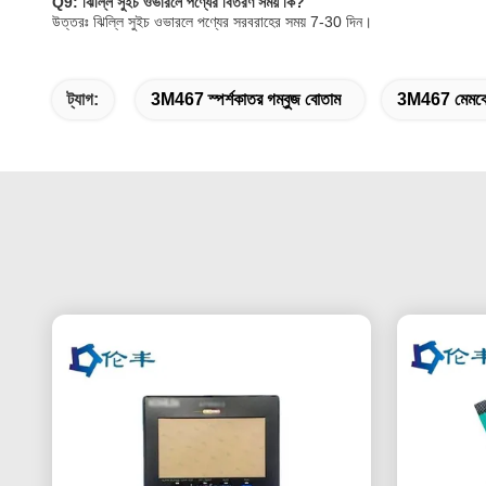
Q9: ঝিল্লি সুইচ ওভারলে পণ্যের বিতরণ সময় কি?
উত্তরঃ ঝিল্লি সুইচ ওভারলে পণ্যের সরবরাহের সময় 7-30 দিন।
ট্যাগ:
3M467 স্পর্শকাতর গম্বুজ বোতাম
3M467 মেমব্র