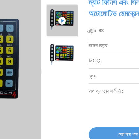
ম্যাট ফিনিস এবং সিল্ক 
অটোমোটিভ মেমব্রেন
ব্র্যান্ড নাম:
মডেল নম্বর:
MOQ:
মূল্য:
অর্থ প্রদানের শর্তাবলী:
সেরা দাম পান