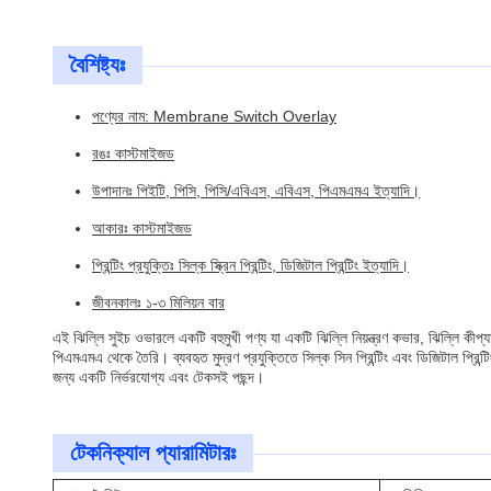
বৈশিষ্ট্যঃ
পণ্যের নাম: Membrane Switch Overlay
রঙঃ কাস্টমাইজড
উপাদানঃ পিইটি, পিসি, পিসি/এবিএস, এবিএস, পিএমএমএ ইত্যাদি।
আকারঃ কাস্টমাইজড
প্রিন্টিং প্রযুক্তিঃ সিল্ক স্ক্রিন প্রিন্টিং, ডিজিটাল প্রিন্টিং ইত্যাদি।
জীবনকালঃ ১-৩ মিলিয়ন বার
এই ঝিল্লি সুইচ ওভারলে একটি বহুমুখী পণ্য যা একটি ঝিল্লি নিয়ন্ত্রণ কভার, ঝিল্লি ক
পিএমএমএ থেকে তৈরি। ব্যবহৃত মুদ্রণ প্রযুক্তিতে সিল্ক সিন প্রিন্টিং এবং ডিজিটাল প্রিন
জন্য একটি নির্ভরযোগ্য এবং টেকসই পছন্দ।
টেকনিক্যাল প্যারামিটারঃ