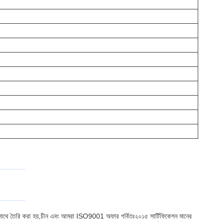
 সাথে তৈরি করা হয়,চীন এবং আমরা ISO9001 অফার গর্বিতঃ২০১৫ সার্টিফিকেশন মানের