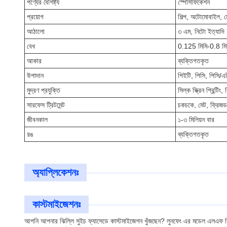
পণ্যের বৈশিষ্ট্য
স্পেসিফিকেশন
প্রয়োগ
শিল্প, অটোমোবাইল, 
আঠালো
৩ এম, নিটো ইত্যাদি
বেধ
0.125 মিমি-0.8 মি
আকার
ব্যক্তিগতকৃত
উপাদান
পিইটি, পিসি, পিসি/
মুদ্রণ প্রযুক্তি
সিল্ক স্ক্রিন প্রিন্টিং
সারফেস ট্রিটমেন্ট
চকচকে, মেট, ফ্রিজড
জীবনকাল
১-৩ মিলিয়ন বার
রঙ
ব্যক্তিগতকৃত
অ্যাপ্লিকেশনঃ
কাস্টমাইজেশনঃ
আপনি আপনার ঝিল্লি সুইচ ফ্যাসেডে কাস্টমাইজেশন খুঁজছেন? লুনফেং এর মডেল এলএফ ঝি