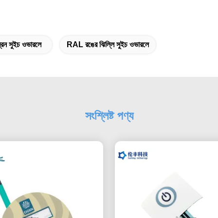
েন সুইচ ওভারলে
RAL রঙের ঝিল্লি সুইচ ওভারলে
সংশ্লিষ্ট পণ্য