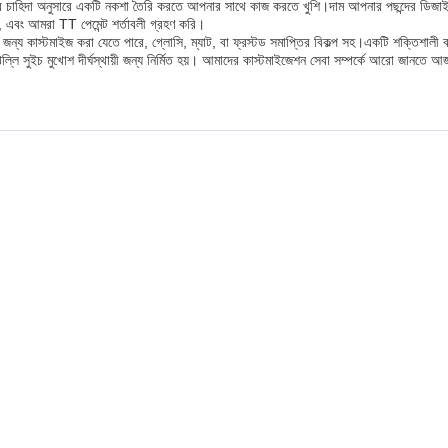
র চাহিদা অনুসারে একটি নকশা তৈরি করতে আপনার সাথে কাজ করতে খুশি।দাম আপনার পছন্দের ডিজাইনের
, এবং আমরা TT পেমেন্ট শর্তাবলী গ্রহণ করি।
র জন্য কাস্টমাইজ করা যেতে পারে, গ্লোসি, ম্যাট, বা ফ্রস্টড সমাপ্তির বিকল্প সহ।একটি শক্তিশাল
সুইচ মুখোশ দীর্ঘস্থায়ী জন্য নির্মিত হয়। আমাদের কাস্টমাইজেশন সেবা সম্পর্কে আরো জানতে