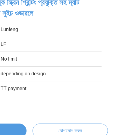
স্ক্রিন প্রিন্টিং প্রযুক্তি সহ ম্যাট
 সুইচ ওভারলে
Lunfeng
LF
No limit
depending on design
TT payment
যোগাযোগ করুন