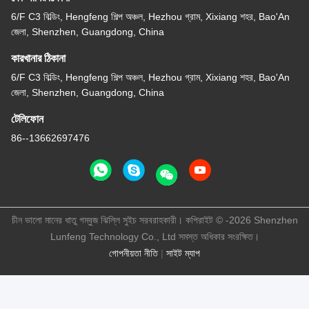
6/F C3 বিল্ডিং, Hengfeng শিল্প অঞ্চল, Hezhou গ্রাম, Xixiang শহর, Bao'An
জেলা, Shenzhen, Guangdong, China
কারখানার ঠিকানা
6/F C3 বিল্ডিং, Hengfeng শিল্প অঞ্চল, Hezhou গ্রাম, Xixiang শহর, Bao'An
জেলা, Shenzhen, Guangdong, China
টেলিফোন
86--13662697476
চীন ভালো মানের ধাতু গম্বুজ ঝিল্লি সুইচ সরবরাহকারী। কপিরাইট © -2026 Shenzhen
Lunfeng Technology Co., Ltd সমস্ত অধিকার সংরক্ষিত।
গোপনীয়তা নীতি
|
সাইট ম্যাপ