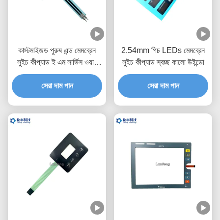
কাস্টমাইজড পুরুষ এন্ড মেমব্রেন
2.54mm পিচ LEDs মেমব্রেন
সুইচ কীপ্যাড ই এম সার্ভিস ওয়ান
সুইচ কীপ্যাড স্বচ্ছ কালো উইন্ডো
বোতাম
সেরা দাম পান
সেরা দাম পান