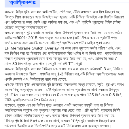
অ্যাপ্লিকেশনঃ
এলএফ ঝিল্লি সুইচ ওভারলে অটোমোটিভ, মেডিকেল, টেলিযোগাযোগ এবং শিল্প নিয়ন্ত্রণ সহ
বিস্তৃত শিল্পে ব্যবহারের জন্য ডিজাইন করা হয়েছে।এটি বিভিন্ন ডিভাইস এবং সিস্টেম নিয়ন্ত্রণ
এবং পর্যবেক্ষণের জন্য একটি খরচ কার্যকর সমাধান, এবং এটি প্রতিটি গ্রাহকের নির্দিষ্ট চাহিদা
মেটাতে অত্যন্ত কাস্টমাইজযোগ্য।
এলএফ মেমব্রেন সুইচ ওভারলে সর্বোচ্চ মানের উপকরণ ব্যবহার করে তৈরি করা হয় এবং কঠোর
আইএসও9001: 2015 শংসাপত্রের মান মেনে চলে।এটি নিশ্চিত করে যে প্রতিটি পণ্য
সর্বোচ্চ মানের এবং এমনকি সবচেয়ে চাহিদাপূর্ণ অ্যাপ্লিকেশনগুলির চাহিদা পূরণ করবে.
LF Membrane Switch Overlay এর জন্য কোন ন্যূনতম অর্ডার পরিমাণ নেই, এবং
দাম নির্ধারণ করা হয় ডিজাইন এবং কাস্টমাইজেশন বিকল্পগুলির উপর নির্ভর করে।প্যাকেজিংয়ের
বিবরণ গ্রাহকের প্রয়োজনীয়তার উপর ভিত্তি করে তৈরি করা হয়, এবং ডেলিভারি সময় 7
থেকে 30 দিন পর্যন্ত হতে পারে। পেমেন্ট শর্তাবলী TT পেমেন্ট।
এলএফ ঝিল্লি সুইচ ওভারলে বিভিন্ন রঙে পাওয়া যায় এবং ব্যবহৃত আঠালোটি 3 এম, নিটো বা
অন্যান্য উচ্চমানের বিকল্প। পণ্যটির আয়ু 1-3 মিলিয়ন বার,এটি বিভিন্ন অ্যাপ্লিকেশনের জন্য
একটি টেকসই এবং নির্ভরযোগ্য পছন্দ করে তোলে.
এলএফ ঝিল্লি সুইচ ওভারলেয়ের পৃষ্ঠ চিকিত্সার বিকল্পগুলির মধ্যে চকচকে, ম্যাট, মৃদু এবং আরও
অনেক কিছু অন্তর্ভুক্ত রয়েছে। এটি গ্রাহকদের তাদের প্রয়োজনের সাথে সবচেয়ে উপযুক্ত
পৃষ্ঠ চিকিত্সা চয়ন করতে দেয়।পণ্যের বেধ 0 থেকে শুরু হতে পারে.125 মিমি থেকে 0.8 মিমি,
নির্দিষ্ট অ্যাপ্লিকেশনের উপর নির্ভর করে।
সংক্ষেপে, লুনফেং এলএফ ঝিল্লি সুইচ ওভারলে একটি অত্যন্ত বহুমুখী পণ্য যা বিভিন্ন
অ্যাপ্লিকেশন অনুষ্ঠান এবং দৃশ্যকল্পে ব্যবহার করা যেতে পারে।এটি প্রতিটি গ্রাহকের নির্দিষ্ট
চাহিদা মেটাতে কাস্টমাইজযোগ্য এবং সর্বোচ্চ মানের উপকরণ ব্যবহার করে তৈরি করা হয়.
বিভিন্ন পৃষ্ঠ চিকিত্সা বিকল্প এবং বেধের সাথে, এলএফ ঝিল্লি সুইচ ওভারলে নিয়ন্ত্রণ এবং
পর্যবেক্ষণ ডিভাইস এবং সিস্টেমগুলির জন্য একটি নির্ভরযোগ্য এবং ব্যয়বহুল সমাধান।