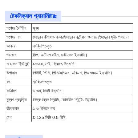
টেকনিক্যাল প্যারামিটারঃ
পণ্যের বৈশিষ্ট্য
মূল্য
পণ্যের নাম
মেম্ব্রেন কীপ্যাড কভার/মেম্ব্রেন কন্ট্রোল ওভারলে/মেম্ব্রেন সুইচ প্যানেল
আকার
ব্যক্তিগতকৃত
প্রয়োগ
শিল্প, অটোমোবাইল, মেডিকেল ইত্যাদি।
সারফেস ট্রিটমেন্ট
চকচকে, মেট, ফ্রিজড ইত্যাদি।
উপাদান
পিইটি, পিসি, পিসি/এবিএস, এবিএস, পিএমএমএ ইত্যাদি।
রঙ
ব্যক্তিগতকৃত
আঠালো
৩ এম, নিটো ইত্যাদি।
মুদ্রণ প্রযুক্তি
সিল্ক স্ক্রিন প্রিন্টিং, ডিজিটাল প্রিন্টিং ইত্যাদি।
জীবনকাল
১-৩ মিলিয়ন বার
বেধ
0.125 মিমি-0.8 মিমি