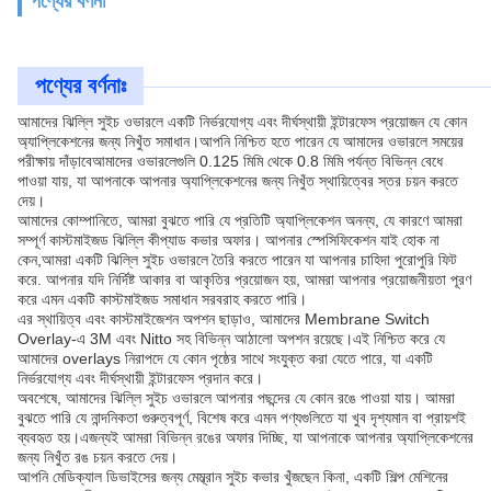
পণ্যের বর্ণনা
পণ্যের বর্ণনাঃ
আমাদের ঝিল্লি সুইচ ওভারলে একটি নির্ভরযোগ্য এবং দীর্ঘস্থায়ী ইন্টারফেস প্রয়োজন যে কোন
অ্যাপ্লিকেশনের জন্য নিখুঁত সমাধান।আপনি নিশ্চিত হতে পারেন যে আমাদের ওভারলে সময়ের
পরীক্ষায় দাঁড়াবেআমাদের ওভারলেগুলি 0.125 মিমি থেকে 0.8 মিমি পর্যন্ত বিভিন্ন বেধে
পাওয়া যায়, যা আপনাকে আপনার অ্যাপ্লিকেশনের জন্য নিখুঁত স্থায়িত্বের স্তর চয়ন করতে
দেয়।
আমাদের কোম্পানিতে, আমরা বুঝতে পারি যে প্রতিটি অ্যাপ্লিকেশন অনন্য, যে কারণে আমরা
সম্পূর্ণ কাস্টমাইজড ঝিল্লি কীপ্যাড কভার অফার। আপনার স্পেসিফিকেশন যাই হোক না
কেন,আমরা একটি ঝিল্লি সুইচ ওভারলে তৈরি করতে পারেন যা আপনার চাহিদা পুরোপুরি ফিট
করে. আপনার যদি নির্দিষ্ট আকার বা আকৃতির প্রয়োজন হয়, আমরা আপনার প্রয়োজনীয়তা পূরণ
করে এমন একটি কাস্টমাইজড সমাধান সরবরাহ করতে পারি।
এর স্থায়িত্ব এবং কাস্টমাইজেশন অপশন ছাড়াও, আমাদের Membrane Switch
Overlay-এ 3M এবং Nitto সহ বিভিন্ন আঠালো অপশন রয়েছে।এই নিশ্চিত করে যে
আমাদের overlays নিরাপদে যে কোন পৃষ্ঠের সাথে সংযুক্ত করা যেতে পারে, যা একটি
নির্ভরযোগ্য এবং দীর্ঘস্থায়ী ইন্টারফেস প্রদান করে।
অবশেষে, আমাদের ঝিল্লি সুইচ ওভারলে আপনার পছন্দের যে কোন রঙে পাওয়া যায়। আমরা
বুঝতে পারি যে নান্দনিকতা গুরুত্বপূর্ণ, বিশেষ করে এমন পণ্যগুলিতে যা খুব দৃশ্যমান বা প্রায়শই
ব্যবহৃত হয়।এজন্যই আমরা বিভিন্ন রঙের অফার দিচ্ছি, যা আপনাকে আপনার অ্যাপ্লিকেশনের
জন্য নিখুঁত রঙ চয়ন করতে দেয়।
আপনি মেডিক্যাল ডিভাইসের জন্য মেম্ব্রান সুইচ কভার খুঁজছেন কিনা, একটি শিল্প মেশিনের