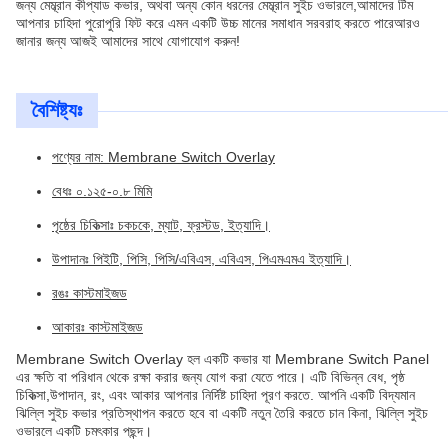
জন্য মেম্ব্রান কীপ্যাড কভার, অথবা অন্য কোন ধরনের মেম্ব্রান সুইচ ওভারলে,আমাদের টিম
আপনার চাহিদা পুরোপুরি ফিট করে এমন একটি উচ্চ মানের সমাধান সরবরাহ করতে পারেআরও
জানার জন্য আজই আমাদের সাথে যোগাযোগ করুন!
বৈশিষ্ট্যঃ
পণ্যের নাম: Membrane Switch Overlay
বেধঃ ০.১২৫-০.৮ মিমি
পৃষ্ঠের চিকিত্সাঃ চকচকে, ম্যাট, ফ্রস্টড, ইত্যাদি।
উপাদানঃ পিইটি, পিসি, পিসি/এবিএস, এবিএস, পিএমএমএ ইত্যাদি।
রঙঃ কাস্টমাইজড
আকারঃ কাস্টমাইজড
Membrane Switch Overlay হল একটি কভার যা Membrane Switch Panel
এর ক্ষতি বা পরিধান থেকে রক্ষা করার জন্য যোগ করা যেতে পারে। এটি বিভিন্ন বেধ, পৃষ্ঠ
চিকিত্সা,উপাদান, রং, এবং আকার আপনার নির্দিষ্ট চাহিদা পূরণ করতে. আপনি একটি বিদ্যমান
ঝিল্লি সুইচ কভার প্রতিস্থাপন করতে হবে বা একটি নতুন তৈরি করতে চান কিনা, ঝিল্লি সুইচ
ওভারলে একটি চমৎকার পছন্দ।