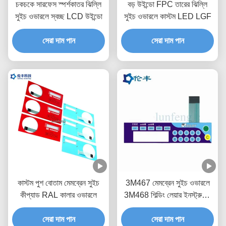
চকচকে সারফেস স্পর্শকাতর ঝিল্লি
বড় উইন্ডো FPC তারের ঝিল্লি
সুইচ ওভারলে স্বচ্ছ LCD উইন্ডো
সুইচ ওভারলে কাস্টম LED LGF
সেরা দাম পান
সেরা দাম পান
কাস্টম পুশ বোতাম মেমব্রেন সুইচ
3M467 মেমব্রেন সুইচ ওভারলে
কীপ্যাড RAL কালার ওভারলে
3M468 শিল্ডিং লেয়ার ইনস্ট্রুমেন্ট
প্যানেল ওভারলে
সেরা দাম পান
সেরা দাম পান