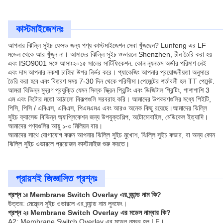
কাস্টমাইজেশনঃ
আপনার ঝিল্লি সুইচ ফেসড জন্য পণ্য কাস্টমাইজেশন সেবা খুঁজছেন? Lunfeng এর LF
মডেল থেকে আর খুঁজুন না। আমাদের ঝিল্লি সুইচ ওভারলে Shenzhen, চীন তৈরি করা হয়
এবং ISO9001 সঙ্গে আসাঃ২০১৫ সালের সার্টিফিকেশন. কোন ন্যূনতম অর্ডার পরিমাণ নেই
এবং দাম আপনার নকশা চাহিদা উপর নির্ভর করে। প্যাকেজিং আপনার প্রয়োজনীয়তা অনুসারে
তৈরি করা হবে এবং বিতরণ সময় 7-30 দিন থেকে পরিসীমা।পেমেন্টের শর্তাবলী হল TT পেমেন্ট.
আমরা বিভিন্ন মুদ্রণ প্রযুক্তি যেমন সিল্ক স্ক্রিন প্রিন্টিং এবং ডিজিটাল প্রিন্টিং, পাশাপাশি 3
এম এবং নিটোর মতো আঠালো বিকল্পগুলি সরবরাহ করি। আমাদের উপকরণগুলির মধ্যে পিইটি,
পিসি, পিসি / এবিএস, এবিএস, পিএমএমএ এবং আরও অনেক কিছু রয়েছে।আমাদের ঝিল্লি
সুইচ ফ্যাসেড বিভিন্ন অ্যাপ্লিকেশন জন্য উপযুক্তশিল্প, অটোমোবাইল, মেডিকেল ইত্যাদি।
আমাদের পণ্যগুলির আয়ু ১-৩ মিলিয়ন বার।
আমাদের সাথে যোগাযোগ করুন আপনার ঝিল্লি সুইচ মুখোশ, ঝিল্লি সুইচ কভার, বা অন্য কোন
ঝিল্লি সুইচ ওভারলে প্রয়োজন কাস্টমাইজ শুরু করতে।
প্রায়শই জিজ্ঞাসিত প্রশ্নঃ
প্রশ্ন ১ঃ Membrane Switch Overlay এর ব্র্যান্ড নাম কি?
উত্তর: মেম্ব্রেন সুইচ ওভারলে এর ব্র্যান্ড নাম লুনফেং।
প্রশ্ন ২ঃ Membrane Switch Overlay এর মডেল নাম্বার কি?
A2: Membrane Switch Overlay এর মডেল নম্বর হল LF।