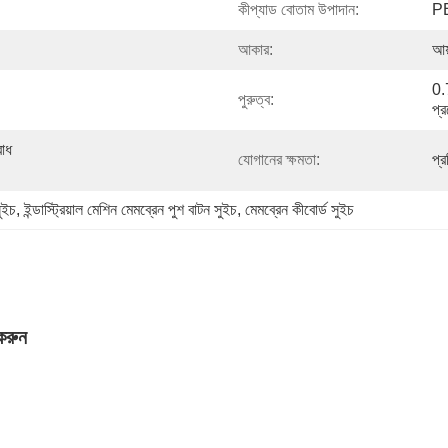
কীপ্যাড বোতাম উপাদান:
P
আকার:
আয
0.
পুরুত্ব:
প্র
োধ 
যোগানের ক্ষমতা:
প্
ুইচ
, 
ইন্ডাস্ট্রিয়াল মেশিন মেমব্রেন পুশ বাটন সুইচ
, 
মেমব্রেন কীবোর্ড সুইচ
করুন