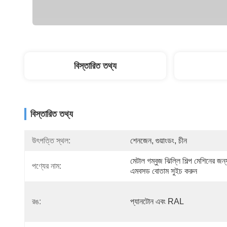
বিস্তারিত তথ্য
বিস্তারিত তথ্য
উৎপত্তি স্থল:
শেনজেন, গুয়াংডং, চীন
মেটাল গম্বুজ ঝিল্লি শিল্প মেশিনের জন্য
পণ্যের নাম:
এমবসড বোতাম সুইচ করুন
রঙ:
প্যানটোন এবং RAL