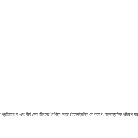
রোধের এবং দীর্ঘ সেবা জীবনের বৈশিষ্ট্য আছে।ইলেকট্রনিক যোগাযোগ, ইলেকট্রনিক পরিমাপ যন্ত্র, শিল্প 