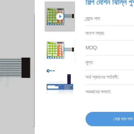
শিল্প মেশিন ঝিল্লি
ব্র্যান্ড নাম:
মডেল নম্বর:
MOQ:
মূল্য:
অর্থ প্রদানের শর্তাবলী:
সরবরাহের ক্ষমতা:
সেরা দাম পান