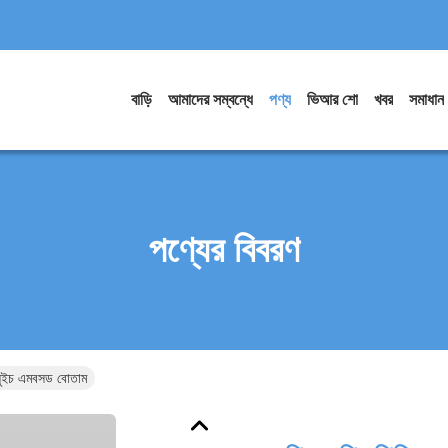
বাড়ি
আমাদের সম্বন্ধে
পণ্য
ভিআর শো
খবর
সমাধান
পণ্যের বিবরণ
ম সুইচ এমবসড বোতাম