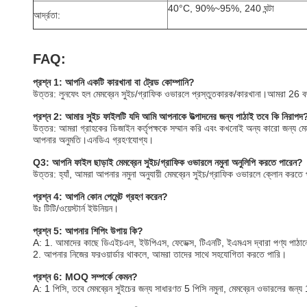
40°C, 90%~95%, 240 ঘন্টা
আর্দ্রতা:
FAQ:
প্রশ্ন 1: আপনি একটি কারখানা বা ট্রেড কোম্পানি?
উত্তর: লুনফেং হল মেমব্রেন সুইচ/গ্রাফিক ওভারলে প্রস্তুতকারক/কারখানা।আমরা 2
প্রশ্ন 2: আমার সুইচ ফাইলটি যদি আমি আপনাকে উত্পাদনের জন্য পাঠাই তবে কি নিরাপদ
উত্তর: আমরা গ্রাহকের ডিজাইন কর্তৃপক্ষকে সম্মান করি এবং কখনোই অন্য কারো জন্য মে
আপনার অনুমতি।এনডিএ গ্রহণযোগ্য।
Q3: আপনি ফাইল ছাড়াই মেমব্রেন সুইচ/গ্রাফিক ওভারলে নমুনা অনুলিপি করতে পারেন?
উত্তর: হ্যাঁ, আমরা আপনার নমুনা অনুযায়ী মেমব্রেন সুইচ/গ্রাফিক ওভারলে ক্লোন করতে
প্রশ্ন 4: আপনি কোন পেমেন্ট গ্রহণ করেন?
উঃ টিটি/ওয়েস্টার্ন ইউনিয়ন।
প্রশ্ন 5: আপনার শিপিং উপায় কি?
A: 1. আমাদের কাছে ডিএইচএল, ইউপিএস, ফেডেক্স, টিএনটি, ইএমএস দ্বারা পণ্য পাঠানো
2. আপনার নিজের ফরওয়ার্ডার থাকলে, আমরা তাদের সাথে সহযোগিতা করতে পারি।
প্রশ্ন 6: MOQ সম্পর্কে কেমন?
A: 1 পিসি, তবে মেমব্রেন সুইচের জন্য সাধারণত 5 পিসি নমুনা, মেমব্রেন ওভারলের জন্