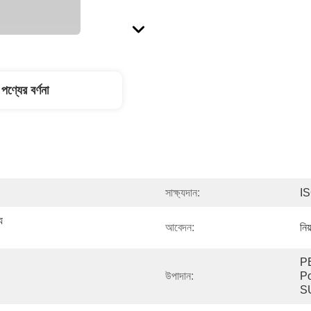
পণ্যের বর্ণনা
সাক্ষ্যদান:
I
 
আবেদন:
নিয
PE
উপাদান:
Po
S