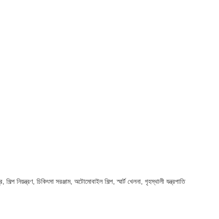
নিয়ন্ত্রণ, চিকিৎসা সরঞ্জাম, অটোমোবাইল শিল্প, স্মার্ট খেলনা, গৃহস্থালী যন্ত্রপাতি