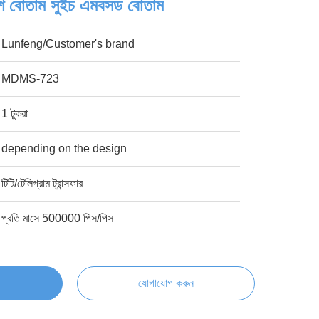
 পুশ বোতাম সুইচ এমবসড বোতাম
Lunfeng/Customer's brand
MDMS-723
1 টুকরা
depending on the design
টিটি/টেলিগ্রাম ট্রান্সফার
প্রতি মাসে 500000 পিস/পিস
যোগাযোগ করুন