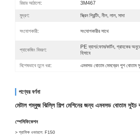
রিয়ার আঠালো:
3M467
মুদ্রণ:
স্ক্রিন প্রিন্টিং, নীল, লাল, সাদা
সংযোগকারী:
সংযোগকারীর সাথে
PE ব্যাগ/ফোম/কার্টন, গ্রাহকের অনুর
প্যাকেজিং বিবরণ:
হিসাবে
বিশেষভাবে তুলে ধরা:
এমবসড বোতাম মেমব্রেন পুশ বোতাম স
পণ্যের বর্ণনা
মেটাল গম্বুজ ঝিল্লি শিল্প মেশিনের জন্য এমবসড বোতাম সুইচ 
স্পেসিফিকেশন
> গ্রাফিক ওভারলে: F150