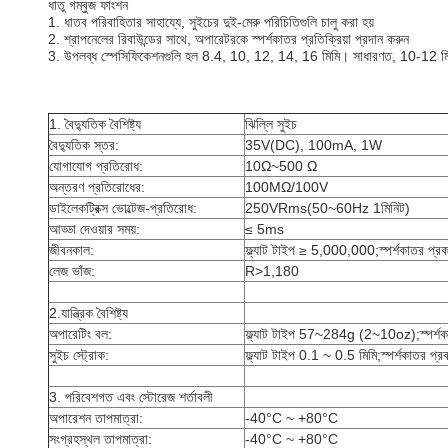
ধাতু গম্বুজ ফাংশন
1. ধাতব পরিবাহিতার সাহায্যে, সুইচের দুই-মেরু পরিচিতিগুলি চালু করা হয়
2. শ্রাপনেলের রিবাউন্ডের সাথে, অপারেটরকে স্পর্শকাতর প্রতিক্রিয়া প্রদান করুন
3. উপলব্ধ স্পেসিফিকেশনগুলি হল 8.4, 10, 12, 14, 16 মিমি। সাধারণত, 10-12 মিমি শ
1. বৈদ্যুতিক বৈশিষ্ট্য
ঝিল্লি সুইচ
বৈদ্যুতিক স্তর:
35V(DC), 100mA, 1W
যোগাযোগ প্রতিরোধ:
10Ω~500 Ω
অন্তরণ প্রতিরোধের:
100MΩ/100V
ডাইলেকট্রিক্স ভোল্টেজ-প্রতিরোধ:
250VRms(50~60Hz 1মিনিট)
আড্ডা দেওয়ার সময়:
≤ 5ms
জীবনকাল:
ফ্ল্যাট টাইপ ≥ 5,000,000;স্পর্শকাতর প
লেজ ভাঁজ:
R>1,180
2.যান্ত্রিক বৈশিষ্ট্য
অপারেটিং বল:
ফ্ল্যাট টাইপ 57~284g (2~10oz);স্পর
সুইচ স্ট্রোক:
ফ্ল্যাট টাইপ 0.1 ~ 0.5 মিমি;স্পর্শকাতর প
3. পরিবেশগত এবং স্টোরেজ শর্তাবলী
অপারেশন তাপমাত্রা:
-40°C ~ +80°C
সংগ্রহস্থল তাপমাত্রা:
-40°C ~ +80°C