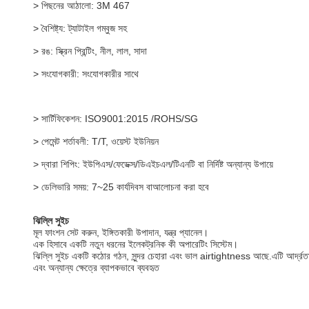
> পিছনের আঠালো: 3M 467
> বৈশিষ্ট্য: ট্যাটাইল গম্বুজ সহ
> রঙ:
স্ক্রিন প্রিন্টিং, নীল, লাল, সাদা
> সংযোগকারী:
সংযোগকারীর সাথে
> সার্টিফিকেশন: ISO9001:2015 /ROHS/SG
> পেমেন্ট শর্তাবলী: T/T, ওয়েস্ট ইউনিয়ন
> দ্বারা শিপিং: ইউপিএস/ফেডেক্স/ডিএইচএল/টিএনটি বা নির্দিষ্ট অন্যান্য উপায়ে
> ডেলিভারি সময়: 7~25 কার্যদিবস বা
আলোচনা করা হবে
ঝিল্লি সুইচ
মূল ফাংশন সেট করুন, ইঙ্গিতকারী উপাদান, যন্ত্র প্যানেল।
এক হিসাবে একটি নতুন ধরনের ইলেকট্রনিক কী অপারেটিং সিস্টেম।
ঝিল্লি সুইচ একটি কঠোর গঠন, সুন্দর চেহারা এবং ভাল airtightness আছে.এটি আর্দ্রতা প্রতি
এবং অন্যান্য ক্ষেত্রে ব্যাপকভাবে ব্যবহৃত