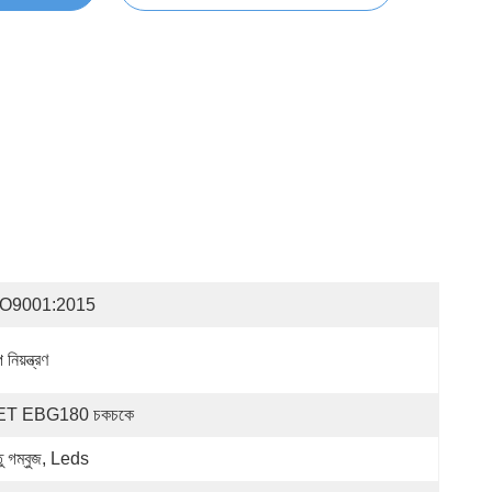
SO9001:2015
প নিয়ন্ত্রণ
ET EBG180 চকচকে
তু গম্বুজ, Leds