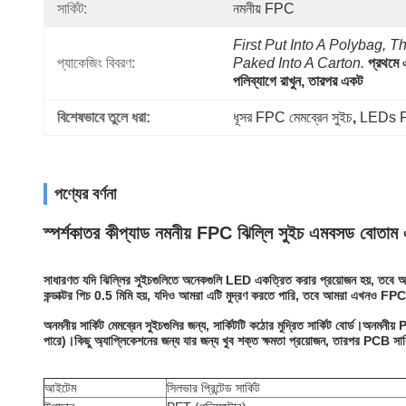
সার্কিট:
নমনীয় FPC
First Put Into A Polybag, Th
প্যাকেজিং বিবরণ:
Paked Into A Carton.
প্রথমে 
পলিব্যাগে রাখুন, তারপর একট
বিশেষভাবে তুলে ধরা:
ধূসর FPC মেমব্রেন সুইচ
, 
LEDs FP
পণ্যের বর্ণনা
স্পর্শকাতর কীপ্যাড নমনীয় FPC ঝিল্লি সুইচ এমবসড বোত
সাধারণত যদি ঝিল্লির সুইচগুলিতে অনেকগুলি LED একত্রিত করার প্রয়োজন হয়, তবে আমর
কন্ডাক্টর পিচ 0.5 মিমি হয়, যদিও আমরা এটি মুদ্রণ করতে পারি, তবে আমরা এখনও FPC সা
অনমনীয় সার্কিট মেমব্রেন সুইচগুলির জন্য, সার্কিটটি কঠোর মুদ্রিত সার্কিট বোর্ড
পারে)।কিছু অ্যাপ্লিকেশনের জন্য যার জন্য খুব শক্ত ক্ষমতা প্রয়োজন, তারপর PCB সার্
আইটেম
সিলভার প্রিন্টেড সার্কিট