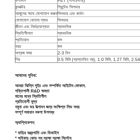
উপাদান
PET (পলিয়েস্টার)
কন্ডাক্টর
প্রিন্টেড সিলভার
আঙ্গুলের সাথে যোগাযোগ করুন
সিলভার এবং কার্বন
যোগাযোগ বোতাম প্যাড
সিলভার
জীবন এবং নির্ভরযোগ্যতা
স্বাভাবিক
স্থিতিশীলতা
স্বাভাবিক
প্রতিরোধ
কম
খরচ
কম
অগ্রজ সময়
2-3 দিন
পিচ
0.5 মিমি (প্রস্তাবিত নয়), 1.0 মিমি, 1.27 মিমি, 2.54
আমাদের সুবিধা:
আমরা ঝিল্লি সুইচ এবং সম্পর্কিত আইটেম ফোকাস.
শক্তিশালী R&D ক্ষমতা
মানের মধ্যে স্থিতিশীল
প্রতিযোগী মূল্য
নমুনা এবং ভর উত্পাদন জন্য সংক্ষিপ্ত লিড সময়
সম্পূর্ণ সমাধান নকশা উপলব্ধ
অ্যাপ্লিকেশন:
* বাড়ির যন্ত্রপাতি এবং ডিভাইস
* সাইফার কোড সহ সুরক্ষা সুরক্ষা সিস্টেম