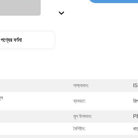
পণ্যের বর্ণনা
সাক্ষ্যদান:
I
ি 
ব্যবহৃত:
শিল্
মূল উপাদান:
P
বৈশিষ্ট্য:
ধা