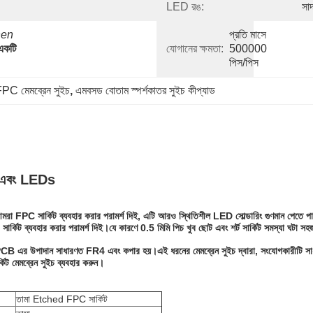
LED রঙ:
সা
en 
প্রতি মাসে 
একটি 
যোগানের ক্ষমতা:
500000 
পিস/পিস
C মেমব্রেন সুইচ
, 
এমবসড বোতাম স্পর্শকাতর সুইচ কীপ্যাড
াম এবং LEDs
া FPC সার্কিট ব্যবহার করার পরামর্শ দিই, এটি আরও স্থিতিশীল LED সোল্ডারিং গুণমান পেতে পার
র্কিট ব্যবহার করার পরামর্শ দিই।যে কারণে 0.5 মিমি পিচ খুব ছোট এবং শর্ট সার্কিট সমস্যা ঘটা স
।অনমনীয় PCB এর উপাদান সাধারণত FR4 এবং কপার হয়।এই ধরনের মেমব্রেন সুইচ দ্বারা, সংযোগকার
কিট মেমব্রেন সুইচ ব্যবহার করুন।
তামা Etched FPC সার্কিট