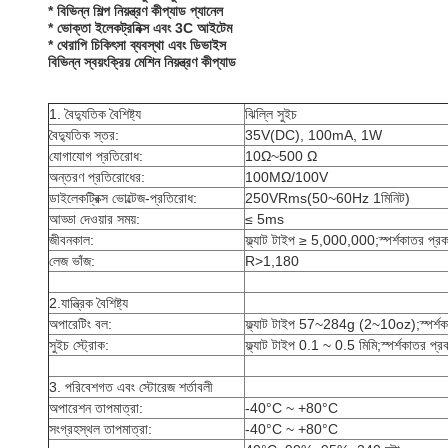
* বিভিন্ন শিল্প নিয়ন্ত্রণ কীপ্যাড প্যানেল
* ভোক্তা ইলেকট্রনিক্স এবং 3C আইটেম
* থেরাপি চিকিৎসা ব্যবস্থা এবং ডিভাইস
বিভিন্ন স্বয়ংক্রিয় মেশিন নিয়ন্ত্রণ কীপ্যাড
1. বৈদ্যুতিক বৈশিষ্ট্য
ঝিল্লি সুইচ
বৈদ্যুতিক স্তর:
35V(DC), 100mA, 1W
যোগাযোগ প্রতিরোধ:
10Ω~500 Ω
অন্তরণ প্রতিরোধের:
100MΩ/100V
ডাইলেকট্রিক্স ভোল্টেজ-প্রতিরোধ:
250VRms(50~60Hz 1মিনিট)
আড্ডা দেওয়ার সময়:
≤ 5ms
জীবনকাল:
ফ্ল্যাট টাইপ ≥ 5,000,000;স্পর্শকাতর প
লেজ ভাঁজ:
R>1,180
2.যান্ত্রিক বৈশিষ্ট্য
অপারেটিং বল:
ফ্ল্যাট টাইপ 57~284g (2~10oz);স্পর
সুইচ স্ট্রোক:
ফ্ল্যাট টাইপ 0.1 ~ 0.5 মিমি;স্পর্শকাতর প
3. পরিবেশগত এবং স্টোরেজ শর্তাবলী
অপারেশন তাপমাত্রা:
-40°C ~ +80°C
সংগ্রহস্থল তাপমাত্রা:
-40°C ~ +80°C