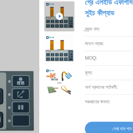
গ্রে এলইডি এফপিসি 
সুইচ কীপ্যাড
ব্র্যান্ড নাম:
মডেল নম্বর:
MOQ:
মূল্য:
অর্থ প্রদানের শর্তাবলী:
সরবরাহের ক্ষমতা:
সেরা দাম পান