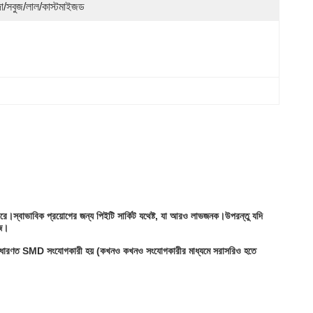
দা/সবুজ/লাল/কাস্টমাইজড
ে।স্বাভাবিক প্রয়োগের জন্য পিইটি সার্কিট যথেষ্ট, যা আরও লাভজনক।উপরন্তু যদি
হজ।
ীটি সাধারণত SMD সংযোগকারী হয় (কখনও কখনও সংযোগকারীর মাধ্যমে সরাসরিও হতে