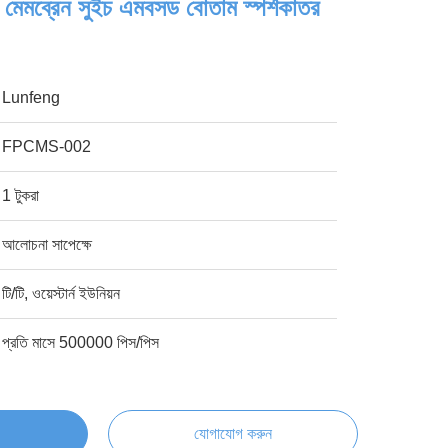
মেমব্রেন সুইচ এমবসড বোতাম স্পর্শকাতর
Lunfeng
FPCMS-002
1 টুকরা
আলোচনা সাপেক্ষে
টি/টি, ওয়েস্টার্ন ইউনিয়ন
প্রতি মাসে 500000 পিস/পিস
যোগাযোগ করুন