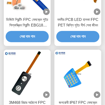
ডিজিটা প্রিন্টিং FPC মেমব্রেন সুইচ
নমনীয় PCB LED হালকা FPC
সিল্কস্ক্রিন প্রিন্টিং EBG180
PET ঝিল্লি সুইচ দীর্ঘ সেবা জীবন
ডিজিটাল কীপ্যাড সুইচ
সেরা দাম পান
সেরা দাম পান
3M468 রিয়ার আঠালো FPC
জলরোধী IP67 FPC মেমব্রেন