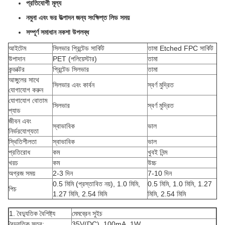
প্রতিযোগী মূল্য
নমুনা এবং ভর উত্পাদন জন্য সংক্ষিপ্ত লিড সময়
সম্পূর্ণ সমাধান নকশা উপলব্ধ
আইটেম
সিলভার প্রিন্টেড সার্কিট
তামা Etched FPC সার্কিট
উপাদান
PET (পলিয়েস্টার)
তামা
কন্ডাক্টর
প্রিন্টেড সিলভার
তামা
আঙ্গুলের সাথে
সিলভার এবং কার্বন
স্বর্ণ মুদ্রিত
যোগাযোগ করুন
যোগাযোগ বোতাম
সিলভার
স্বর্ণ মুদ্রিত
প্যাড
জীবন এবং
স্বাভাবিক
ভাল
নির্ভরযোগ্যতা
স্থিতিশীলতা
স্বাভাবিক
ভাল
প্রতিরোধ
কম
খুবই নিন্ম
খরচ
কম
উচ্চ
অগ্রজ সময়
2-3 দিন
7-10 দিন
0.5 মিমি (প্রস্তাবিত নয়), 1.0 মিমি,
0.5 মিমি, 1.0 মিমি, 1.27
পিচ
1.27 মিমি, 2.54 মিমি
মিমি, 2.54 মিমি
1. বৈদ্যুতিক বৈশিষ্ট্য
মেমব্রেন সুইচ
বৈদ্যুতিক স্তর:
35V(DC), 100mA, 1W