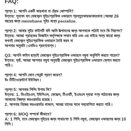
FAQ:
প্রশ্ন 1: আপনি একটি কারখানা বা ট্রেড কোম্পানি?
উত্তর: লুনফেং হল মেমব্রেন সুইচ/গ্রাফিক ওভারলে প্রস্তুতকারক/কারখানা।আমরা 26
বছরের জন্য memrbane সুইচ মধ্যে pecialize.
প্রশ্ন 2: আমার সুইচ ফাইলটি যদি আমি উত্পাদনের জন্য আপনাকে পাঠাই তবে কি নিরাপদ?
উত্তর: আমরা গ্রাহকের ডিজাইন কর্তৃপক্ষকে সম্মান করি এবং এর বাইরে অন্য কারো জন্য
কখনই মেমব্রেন সুইচ/গ্রাফিক ওভারলে তৈরি করব না
আপনার অনুমতি।এনডিএ গ্রহণযোগ্য।
Q3: আপনি ফাইল ছাড়াই মেমব্রেন সুইচ/গ্রাফিক ওভারলে নমুনা অনুলিপি করতে পারেন?
উত্তর: হ্যাঁ, আমরা আপনার নমুনা অনুযায়ী মেমব্রেন সুইচ/গ্রাফিক ওভারলে ক্লোন করতে
পারি।
প্রশ্ন 4: আপনি কোন পেমেন্ট গ্রহণ করেন?
উঃ টিটি/ওয়েস্টার্ন ইউনিয়ন।
প্রশ্ন 5: আপনার শিপিং উপায় কি?
উত্তর: 1. ডিএইচএল, ইউপিএস, ফেডেক্স, টিএনটি, ইএমএস দ্বারা পণ্য পাঠানোর জন্য
আমাদের নিজস্ব ফরওয়ার্ডার রয়েছে।
2. আপনার নিজের ফরওয়ার্ডার থাকলে, আমরা তাদের সাথে সহযোগিতা করতে পারি।
প্রশ্ন 6: MOQ সম্পর্কে কীভাবে?
A: 1 পিসি, তবে মেমব্রেন সুইচের জন্য সাধারণত 5 পিসি নমুনা, মেমব্রেন ওভারলের জন্য 10
পিসি।