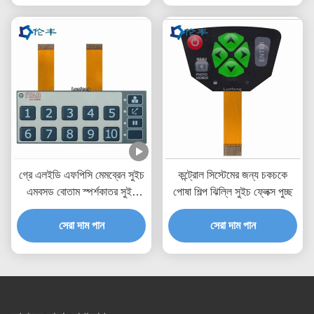
গ্রে এলইডি এফপিসি মেমব্রেন সুইচ
কন্ট্রোল সিস্টেমের জন্য চকচকে
এমবসড বোতাম স্পর্শকাতর সুইচ
পোষা শিল্প ঝিল্লি সুইচ ফ্লেক্স পুচ্ছ
কীপ্যাড
সেরা দাম পান
সেরা দাম পান