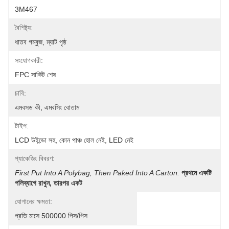
3M467
বৈশিষ্ট্য:
ধাতব গম্বুজ, ম্যাট পৃষ্ঠ
সংযোগকারী:
FPC সার্কিট শেষ
চাবি:
এমবসড কী, এমবসিং বোতাম
টাইপ:
LCD উইন্ডো সহ, কোন পাঞ্চ হোল নেই, LED নেই
প্যাকেজিং বিবরণ:
First Put Into A Polybag, Then Paked Into A Carton.
প্রথমে একটি 
পলিব্যাগে রাখুন, তারপর একট
যোগানের ক্ষমতা:
প্রতি মাসে 500000 পিস/পিস