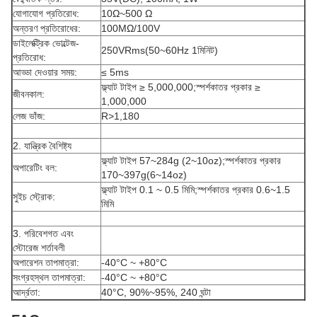
যোগাযোগ প্রতিরোধ:
10Ω~500 Ω
অন্তরণ প্রতিরোধের:
100MΩ/100V
ডাইলেক্ট্রিক ভোল্টেজ-
250VRms(50~60Hz 1মিনিট)
প্রতিরোধ:
আড্ডা দেওয়ার সময়:
≤ 5ms
ফ্ল্যাট টাইপ ≥ 5,000,000;স্পর্শকাতর প্রকার ≥
জীবনকাল:
1,000,000
লেজ ভাঁজ:
R>1,180
2. যান্ত্রিক বৈশিষ্ট্য
ফ্ল্যাট টাইপ 57~284g (2~10oz);স্পর্শকাতর প্রকার
অপারেটিং বল:
170~397g(6~14oz)
ফ্ল্যাট টাইপ 0.1 ~ 0.5 মিমি;স্পর্শকাতর প্রকার 0.6~1.5
সুইচ স্ট্রোক:
মিমি
3. পরিবেশগত এবং
স্টোরেজ শর্তাবলী
অপারেশন তাপমাত্রা:
-40°C ~ +80°C
সংগ্রহস্থল তাপমাত্রা:
-40°C ~ +80°C
আর্দ্রতা:
40°C, 90%~95%, 240 ঘন্টা