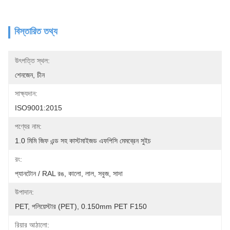
বিস্তারিত তথ্য
উৎপত্তি স্থল:
শেনজেন, চীন
সাক্ষ্যদান:
ISO9001:2015
পণ্যের নাম:
1.0 মিমি জিফ এন্ড সহ কাস্টমাইজড এফপিসি মেমব্রেন সুইচ
রং:
প্যানটোন / RAL রঙ, কালো, লাল, সবুজ, সাদা
উপাদান:
PET, পলিয়েস্টার (PET), 0.150mm PET F150
রিয়ার আঠালো: