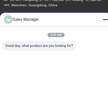
জেলা, Shenzhen, Guangdong, China
টেলিফোন
Sales Manager
86--13662697476
2:57 AM
Good day, what product are you looking for?
চীন ভালো মানের ধাতু গম্বুজ ঝিল্লি সুইচ সরবরাহকারী। কপিরাইট © -2026 Shenzhen
Lunfeng Technology Co., Ltd সমস্ত অধিকার সংরক্ষিত।
গোপনীয়তা নীতি
|
সাইট ম্যাপ