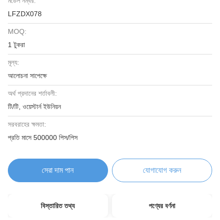
মডেল নম্বর:
LFZDX078
MOQ:
1 টুকরা
মূল্য:
আলোচনা সাপেক্ষে
অর্থ প্রদানের শর্তাবলী:
টি/টি, ওয়েস্টার্ন ইউনিয়ন
সরবরাহের ক্ষমতা:
প্রতি মাসে 500000 পিস/পিস
সেরা দাম পান
যোগাযোগ করুন
বিস্তারিত তথ্য
পণ্যের বর্ণনা