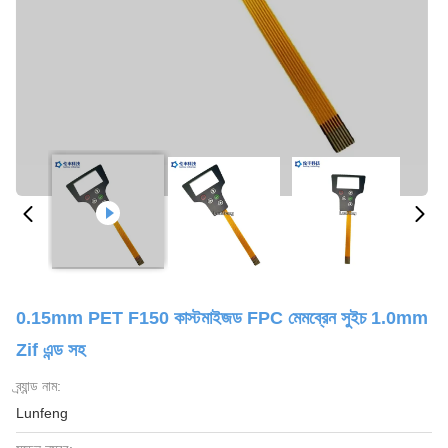
0.15mm PET F150 কাস্টমাইজড FPC মেমব্রেন সুইচ 1.0mm
Zif এন্ড সহ
ব্র্যান্ড নাম:
Lunfeng