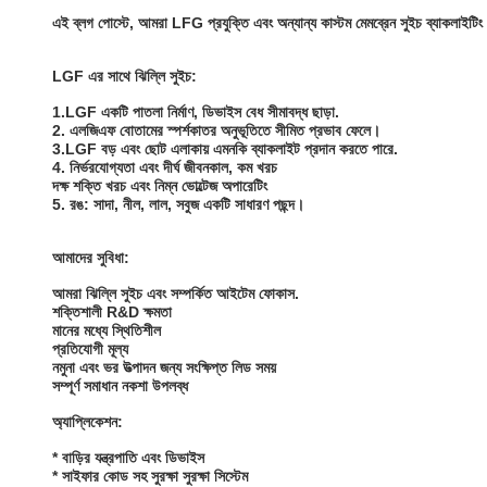
এই ব্লগ পোস্টে, আমরা LFG প্রযুক্তি এবং অন্যান্য কাস্টম মেমব্রেন সুইচ ব্যাকলাইট
LGF এর সাথে ঝিল্লি সুইচ:
1.LGF একটি পাতলা নির্মাণ, ডিভাইস বেধ সীমাবদ্ধ ছাড়া.
2. এলজিএফ বোতামের স্পর্শকাতর অনুভূতিতে সীমিত প্রভাব ফেলে।
3.LGF বড় এবং ছোট এলাকায় এমনকি ব্যাকলাইট প্রদান করতে পারে.
4. নির্ভরযোগ্যতা এবং দীর্ঘ জীবনকাল, কম খরচ
দক্ষ শক্তি খরচ এবং নিম্ন ভোল্টেজ অপারেটিং
5. রঙ: সাদা, নীল, লাল, সবুজ একটি সাধারণ পছন্দ।
আমাদের সুবিধা:
আমরা ঝিল্লি সুইচ এবং সম্পর্কিত আইটেম ফোকাস.
শক্তিশালী R&D ক্ষমতা
মানের মধ্যে স্থিতিশীল
প্রতিযোগী মূল্য
নমুনা এবং ভর উত্পাদন জন্য সংক্ষিপ্ত লিড সময়
সম্পূর্ণ সমাধান নকশা উপলব্ধ
অ্যাপ্লিকেশন:
* বাড়ির যন্ত্রপাতি এবং ডিভাইস
* সাইফার কোড সহ সুরক্ষা সুরক্ষা সিস্টেম