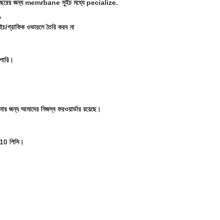
26 বছরের জন্য memrbane সুইচ মধ্যে pecialize.
?
সুইচ/গ্রাফিক ওভারলে তৈরি করব না
 পারি।
র জন্য আমাদের নিজস্ব ফরওয়ার্ডার রয়েছে।
য 10 পিসি।