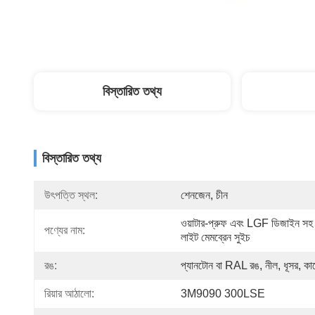
বিস্তারিত তথ্য
বিস্তারিত তথ্য
উৎপত্তি স্থল:
শেনজেন, চীন
ওয়াটার-প্রুফ এবং LGF ডিজাইন সহ ব
পণ্যের নাম:
লাইট মেমব্রেন সুইচ
রঙ:
প্যানটোন বা RAL রঙ, নীল, ধূসর, ক
রিয়ার আঠালো:
3M9090 300LSE