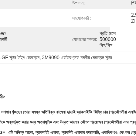
উপাদান:
পি
2.
সংযোগকারী:
ZI
en 
প্রতি মাসে 
একটি 
যোগানের ক্ষমতা:
500000 
পিস/পিস
LGF সুইচ টাইপ মেমব্রেন
, 
3M9090 ওয়াটারপ্রুফ নমনীয় মেমব্রেন সুইচ
ুইচ
র সমাধান খুঁজছেন।তারা সমস্ত অতিরিক্ত ঝামেলা ছাড়াই ব্যাকলাইটিং ঝিল্লি চায়।প্রকৌশলীরা এল
েমগুলিকে অন্তর্ভুক্ত করার জন্য অত্যাধুনিক এবং উন্নত আলোর কৌশল প্রয়োজন।প্রকৌশলীরা এমন প্রয
প হল LGF।এটি অভিন্ন আলো, ব্যাকলাইট এলাকা, ব্যাকলিট এলাকার কাছাকাছি, একাধিক রঙ এবং কম প্র