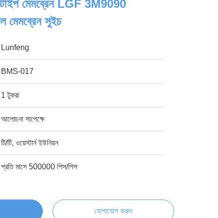
 টাইপ মেমব্রেন LGF 3M9090
িবল মেমব্রেন সুইচ
Lunfeng
BMS-017
1 টুকরা
আলোচনা সাপেক্ষে
টি/টি, ওয়েস্টার্ন ইউনিয়ন
প্রতি মাসে 500000 পিস/পিস
যোগাযোগ করুন