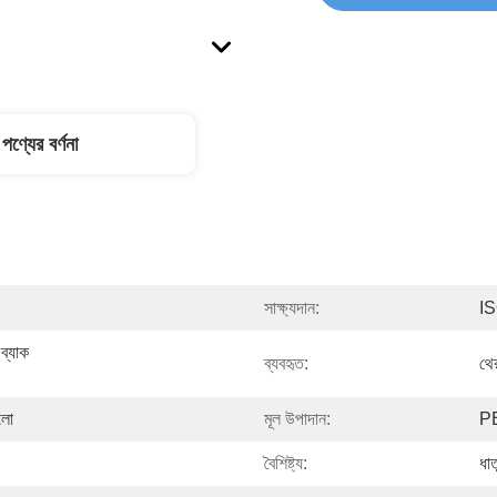
পণ্যের বর্ণনা
সাক্ষ্যদান:
I
্যাক 
ব্যবহৃত:
থে
ালো
মূল উপাদান:
P
বৈশিষ্ট্য:
ধা