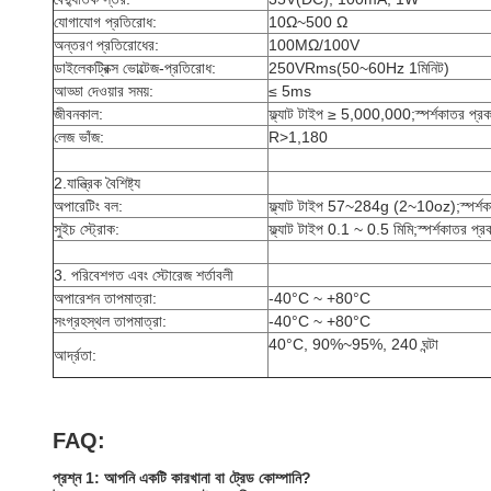
যোগাযোগ প্রতিরোধ:
10Ω~500 Ω
অন্তরণ প্রতিরোধের:
100MΩ/100V
ডাইলেকট্রিক্স ভোল্টেজ-প্রতিরোধ:
250VRms(50~60Hz 1মিনিট)
আড্ডা দেওয়ার সময়:
≤ 5ms
জীবনকাল:
ফ্ল্যাট টাইপ ≥ 5,000,000;স্পর্শকাতর প
লেজ ভাঁজ:
R>1,180
2.যান্ত্রিক বৈশিষ্ট্য
অপারেটিং বল:
ফ্ল্যাট টাইপ 57~284g (2~10oz);স্পর
সুইচ স্ট্রোক:
ফ্ল্যাট টাইপ 0.1 ~ 0.5 মিমি;স্পর্শকাতর প
3. পরিবেশগত এবং স্টোরেজ শর্তাবলী
অপারেশন তাপমাত্রা:
-40°C ~ +80°C
সংগ্রহস্থল তাপমাত্রা:
-40°C ~ +80°C
40°C, 90%~95%, 240 ঘন্টা
আর্দ্রতা:
FAQ:
প্রশ্ন 1: আপনি একটি কারখানা বা ট্রেড কোম্পানি?