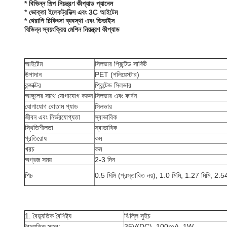
* বিভিন্ন শিল্প নিয়ন্ত্রণ কীপ্যাড প্যানেল
* ভোক্তা ইলেকট্রনিক্স এবং 3C আইটেম
* থেরাপি চিকিৎসা ব্যবস্থা এবং ডিভাইস
বিভিন্ন স্বয়ংক্রিয় মেশিন নিয়ন্ত্রণ কীপ্যাড
আইটেম
সিলভার প্রিন্টেড সার্কিট
উপাদান
PET (পলিয়েস্টার)
কন্ডাক্টর
প্রিন্টেড সিলভার
আঙ্গুলের সাথে যোগাযোগ করুন
সিলভার এবং কার্বন
যোগাযোগ বোতাম প্যাড
সিলভার
জীবন এবং নির্ভরযোগ্যতা
স্বাভাবিক
স্থিতিশীলতা
স্বাভাবিক
প্রতিরোধ
কম
খরচ
কম
অগ্রজ সময়
2-3 দিন
পিচ
0.5 মিমি (প্রস্তাবিত নয়), 1.0 মিমি, 1.27 মিমি, 2.54
1. বৈদ্যুতিক বৈশিষ্ট্য
ঝিল্লি সুইচ
বৈদ্যুতিক স্তর:
35V(DC), 100mA, 1W