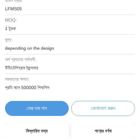
মডেল নম্বর:
LFMS05
MOQ:
1 টুকরা
মূল্য:
depending on the design
অর্থ প্রদানের শর্তাবলী:
টিটি/টেলিগ্রাম ট্রান্সফার
সরবরাহের ক্ষমতা:
প্রতি মাসে 500000 পিস/পিস
সেরা দাম পান
যোগাযোগ করুন
বিস্তারিত তথ্য
পণ্যের বর্ণনা