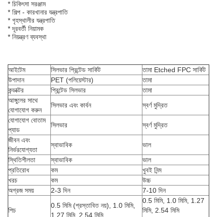
* চিকিৎসা সরঞ্জাম
* শিল্প - কারখানার যন্ত্রপাতি
* গৃহস্থালীর যন্ত্রপাতি
* দূরবর্তী নিয়ামক
* নিয়ন্ত্রণ ব্যবস্থা
আইটেম
সিলভার প্রিন্টেড সার্কিট
তামা Etched FPC সার্কিট
উপাদান
PET (পলিয়েস্টার)
তামা
কন্ডাক্টর
প্রিন্টেড সিলভার
তামা
আঙ্গুলের সাথে
সিলভার এবং কার্বন
স্বর্ণ মুদ্রিত
যোগাযোগ করুন
যোগাযোগ বোতাম
সিলভার
স্বর্ণ মুদ্রিত
প্যাড
জীবন এবং
স্বাভাবিক
ভাল
নির্ভরযোগ্যতা
স্থিতিশীলতা
স্বাভাবিক
ভাল
প্রতিরোধ
কম
খুবই নিন্ম
খরচ
কম
উচ্চ
অগ্রজ সময়
2-3 দিন
7-10 দিন
0.5 মিমি, 1.0 মিমি, 1.27
0.5 মিমি (প্রস্তাবিত নয়), 1.0 মিমি,
পিচ
মিমি, 2.54 মিমি
1.27 মিমি, 2.54 মিমি