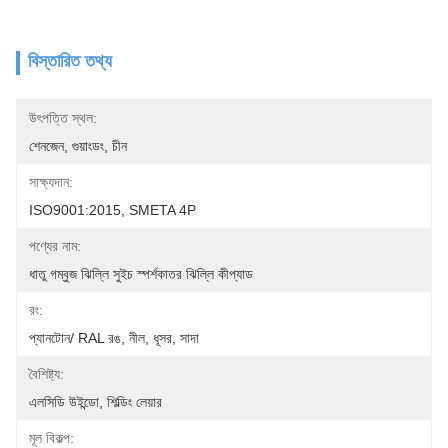
বিস্তারিত তথ্য
উৎপত্তি স্থল:
শেনজেন, গুয়াংডং, চীন
সাক্ষ্যদান:
ISO9001:2015, SMETA 4P
পণ্যের নাম:
ধাতু গম্বুজ ঝিল্লি সুইচ স্পর্শকাতর ঝিল্লি কীপ্যাড
রং:
প্যানটোন/ RAL রঙ, নীল, ধূসর, সাদা
বৈশিষ্ট্য:
এলসিডি উইন্ডো, শিল্ডিং লেয়ার
মূল বিকল্প: