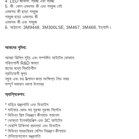
4. LED জানালা: স্বচ্ছ এবং স্বচ্ছ
5. কী: কোন এমবসড কী এবং গম্বুজ নেই
এমবসড কী ছাড়া গম্বুজ
গম্বুজ ছাড়া এমবসড কী
এমবসড কী এবং গম্বুজ
6. আঠালো: 3M9448, 3M300LSE, 3M467, 3M468, ইত্যাদি।
আমাদের সুবিধা:
আমরা ঝিল্লি সুইচ এবং সম্পর্কিত আইটেম ফোকাস.
শক্তিশালী R&D ক্ষমতা
মানের মধ্যে স্থিতিশীল
প্রতিযোগী মূল্য
নমুনা এবং ভর উত্পাদন জন্য সংক্ষিপ্ত লিড সময়
সম্পূর্ণ সমাধান নকশা উপলব্ধ
অ্যাপ্লিকেশন:
* বাড়ির যন্ত্রপাতি এবং ডিভাইস
* সাইফার কোড সহ সুরক্ষা সুরক্ষা সিস্টেম
* বিভিন্ন শিল্প নিয়ন্ত্রণ কীপ্যাড প্যানেল
* ভোক্তা ইলেকট্রনিক্স এবং 3C আইটেম
* থেরাপি চিকিৎসা ব্যবস্থা এবং ডিভাইস
* বিভিন্ন স্বয়ংক্রিয় মেশিন নিয়ন্ত্রণ কীপ্যাড
* টেলিযোগাযোগ যন্ত্রপাতি