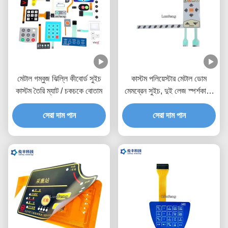
মেটাল গম্বুজ ঝিল্লি কীবোর্ড সুইচ
কাস্টম পলিয়েস্টার মেটাল ডোম
কাস্টম তৈরি ম্যাট / চকচকে বোতাম
মেমব্রেন সুইচ, দুই লেজ স্পর্শকাতর
মেটাল ডোম সুইচ
সেরা দাম পান
সেরা দাম পান