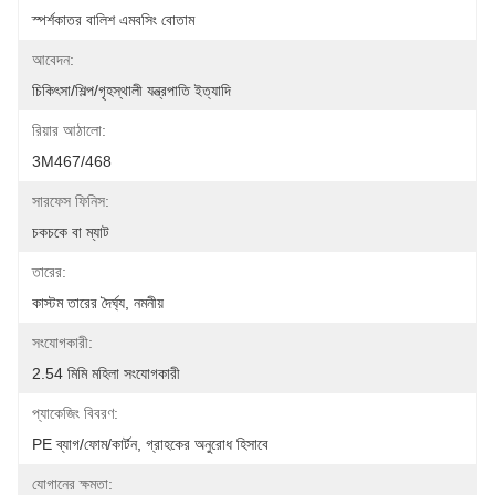
স্পর্শকাতর বালিশ এমবসিং বোতাম
আবেদন:
চিকিৎসা/শিল্প/গৃহস্থালী যন্ত্রপাতি ইত্যাদি
রিয়ার আঠালো:
3M467/468
সারফেস ফিনিস:
চকচকে বা ম্যাট
তারের:
কাস্টম তারের দৈর্ঘ্য, নমনীয়
সংযোগকারী:
2.54 মিমি মহিলা সংযোগকারী
প্যাকেজিং বিবরণ:
PE ব্যাগ/ফোম/কার্টন, গ্রাহকের অনুরোধ হিসাবে
যোগানের ক্ষমতা: