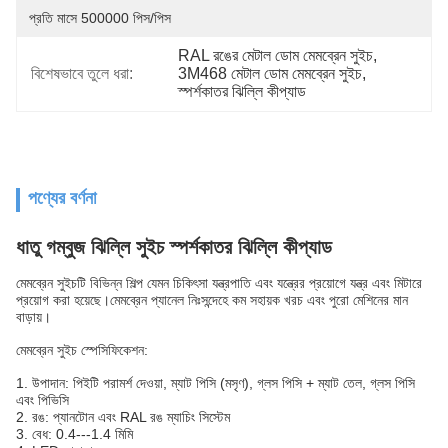
প্রতি মাসে 500000 পিস/পিস
RAL রঙের মেটাল ডোম মেমব্রেন সুইচ
, 
বিশেষভাবে তুলে ধরা:
3M468 মেটাল ডোম মেমব্রেন সুইচ
, 
স্পর্শকাতর ঝিল্লি কীপ্যাড
পণ্যের বর্ণনা
ধাতু গম্বুজ ঝিল্লি সুইচ স্পর্শকাতর ঝিল্লি কীপ্যাড
মেমব্রেন সুইচটি বিভিন্ন শিল্প যেমন চিকিৎসা যন্ত্রপাতি এবং যন্ত্রের প্রয়োগে যন্ত্র এবং মিটারে
প্রয়োগ করা হয়েছে।মেমব্রেন প্যানেল নিঃসন্দেহে কম সহায়ক খরচ এবং পুরো মেশিনের মান
বাড়ায়।
মেমব্রেন সুইচ স্পেসিফিকেশন:
1. উপাদান: পিইটি পরামর্শ দেওয়া, ম্যাট পিসি (মসৃণ), গ্লস পিসি + ম্যাট তেল, গ্লস পিসি
এবং পিভিসি
2. রঙ: প্যানটোন এবং RAL রঙ ম্যাচিং সিস্টেম
3. বেধ: 0.4---1.4 মিমি