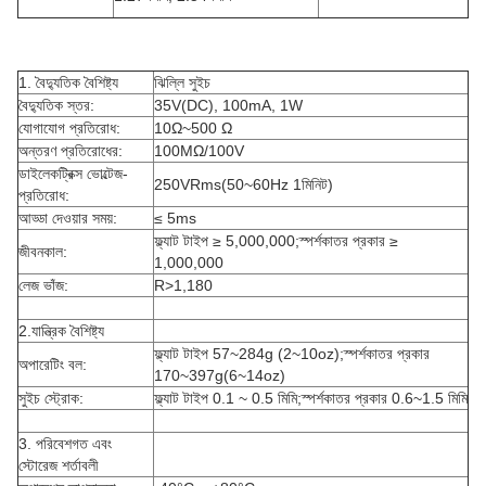
1. বৈদ্যুতিক বৈশিষ্ট্য
ঝিল্লি সুইচ
বৈদ্যুতিক স্তর:
35V(DC), 100mA, 1W
যোগাযোগ প্রতিরোধ:
10Ω~500 Ω
অন্তরণ প্রতিরোধের:
100MΩ/100V
ডাইলেকট্রিক্স ভোল্টেজ-
250VRms(50~60Hz 1মিনিট)
প্রতিরোধ:
আড্ডা দেওয়ার সময়:
≤ 5ms
ফ্ল্যাট টাইপ ≥ 5,000,000;স্পর্শকাতর প্রকার ≥
জীবনকাল:
1,000,000
লেজ ভাঁজ:
R>1,180
2.যান্ত্রিক বৈশিষ্ট্য
ফ্ল্যাট টাইপ 57~284g (2~10oz);স্পর্শকাতর প্রকার
অপারেটিং বল:
170~397g(6~14oz)
সুইচ স্ট্রোক:
ফ্ল্যাট টাইপ 0.1 ~ 0.5 মিমি;স্পর্শকাতর প্রকার 0.6~1.5 মিমি
3. পরিবেশগত এবং
স্টোরেজ শর্তাবলী