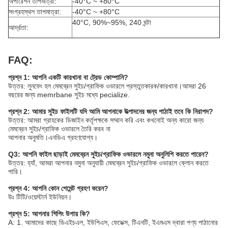
অপারেশন তাপমাত্রা:
-40°C ~ +80°C
সংগ্রহস্থল তাপমাত্রা:
-40°C ~ +80°C
40°C, 90%~95%, 240 ঘন্টা
আর্দ্রতা:
FAQ:
প্রশ্ন 1: আপনি একটি কারখানা বা ট্রেড কোম্পানি?
উত্তর: লুনফেং হল মেমব্রেন সুইচ/গ্রাফিক ওভারলে প্রস্তুতকারক/কারখানা।আমরা 26
বছরের জন্য memrbane সুইচ মধ্যে pecialize.
প্রশ্ন 2: আমার সুইচ ফাইলটি যদি আমি আপনাকে উত্পাদনের জন্য পাঠাই তবে কি নিরাপদ?
উত্তর: আমরা গ্রাহকের ডিজাইন কর্তৃপক্ষকে সম্মান করি এবং কখনোই অন্য কারো জন্য
মেমব্রেন সুইচ/গ্রাফিক ওভারলে তৈরি করব না
আপনার অনুমতি।এনডিএ গ্রহণযোগ্য।
Q3: আপনি ফাইল ছাড়াই মেমব্রেন সুইচ/গ্রাফিক ওভারলে নমুনা অনুলিপি করতে পারেন?
উত্তর: হ্যাঁ, আমরা আপনার নমুনা অনুযায়ী মেমব্রেন সুইচ/গ্রাফিক ওভারলে ক্লোন করতে
পারি।
প্রশ্ন 4: আপনি কোন পেমেন্ট গ্রহণ করেন?
উঃ টিটি/ওয়েস্টার্ন ইউনিয়ন।
প্রশ্ন 5: আপনার শিপিং উপায় কি?
A: 1. আমাদের কাছে ডিএইচএল, ইউপিএস, ফেডেক্স, টিএনটি, ইএমএস দ্বারা পণ্য পাঠানোর