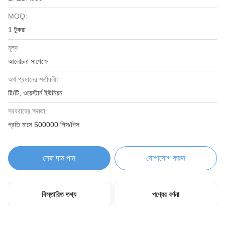
MOQ:
1 টুকরা
মূল্য:
আলোচনা সাপেক্ষে
অর্থ প্রদানের শর্তাবলী:
টি/টি, ওয়েস্টার্ন ইউনিয়ন
সরবরাহের ক্ষমতা:
প্রতি মাসে 500000 পিস/পিস
সেরা দাম পান
যোগাযোগ করুন
বিস্তারিত তথ্য
পণ্যের বর্ণনা