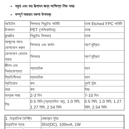
নমুনা এবং ভর উত্পাদন জন্য সংক্ষিপ্ত লিড সময়
সম্পূর্ণ সমাধান নকশা উপলব্ধ
আইটেম
সিলভার প্রিন্টেড সার্কিট
তামা Etched FPC সার্কিট
উপাদান
PET (পলিয়েস্টার)
তামা
কন্ডাক্টর
প্রিন্টেড সিলভার
তামা
আঙ্গুলের সাথে
সিলভার এবং কার্বন
স্বর্ণ মুদ্রিত
যোগাযোগ করুন
যোগাযোগ বোতাম
সিলভার
স্বর্ণ মুদ্রিত
প্যাড
জীবন এবং
স্বাভাবিক
ভাল
নির্ভরযোগ্যতা
স্থিতিশীলতা
স্বাভাবিক
ভাল
প্রতিরোধ
কম
খুবই নিন্ম
খরচ
কম
উচ্চ
অগ্রজ সময়
2-3 দিন
7-10 দিন
0.5 মিমি (প্রস্তাবিত নয়), 1.0 মিমি,
0.5 মিমি, 1.0 মিমি, 1.27
পিচ
1.27 মিমি, 2.54 মিমি
মিমি, 2.54 মিমি
1. বৈদ্যুতিক বৈশিষ্ট্য
মেমব্রেন সুইচ
বৈদ্যুতিক স্তর:
35V(DC), 100mA, 1W