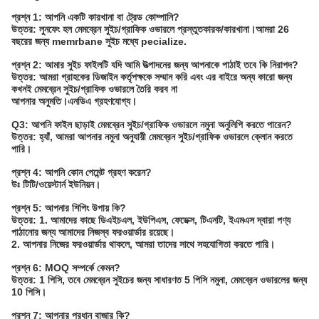
প্রশ্ন 1: আপনি একটি কারখানা বা ট্রেড কোম্পানি?
উত্তর: লুনফেং হল মেমব্রেন সুইচ/গ্রাফিক ওভারলে প্রস্তুতকারক/কারখানা।আমরা 26
বছরের জন্য memrbane সুইচ মধ্যে pecialize.
প্রশ্ন 2: আমার সুইচ ফাইলটি যদি আমি উত্পাদনের জন্য আপনাকে পাঠাই তবে কি নিরাপদ?
উত্তর: আমরা গ্রাহকের ডিজাইন কর্তৃপক্ষকে সম্মান করি এবং এর বাইরে অন্য কারো জন্য
কখনই মেমব্রেন সুইচ/গ্রাফিক ওভারলে তৈরি করব না
আপনার অনুমতি।এনডিএ গ্রহণযোগ্য।
Q3: আপনি ফাইল ছাড়াই মেমব্রেন সুইচ/গ্রাফিক ওভারলে নমুনা অনুলিপি করতে পারেন?
উত্তর: হ্যাঁ, আমরা আপনার নমুনা অনুযায়ী মেমব্রেন সুইচ/গ্রাফিক ওভারলে ক্লোন করতে
পারি।
প্রশ্ন 4: আপনি কোন পেমেন্ট গ্রহণ করেন?
উঃ টিটি/ওয়েস্টার্ন ইউনিয়ন।
প্রশ্ন 5: আপনার শিপিং উপায় কি?
উত্তর: 1. আমাদের কাছে ডিএইচএল, ইউপিএস, ফেডেক্স, টিএনটি, ইএমএস দ্বারা পণ্য
পাঠানোর জন্য আমাদের নিজস্ব ফরওয়ার্ডার রয়েছে।
2. আপনার নিজের ফরওয়ার্ডার থাকলে, আমরা তাদের সাথে সহযোগিতা করতে পারি।
প্রশ্ন 6: MOQ সম্পর্কে কেমন?
উত্তর: 1 পিসি, তবে মেমব্রেন সুইচের জন্য সাধারণত 5 পিসি নমুনা, মেমব্রেন ওভারলের জন্য
10 পিসি।
প্রশ্ন 7: আপনার প্রধান বাজার কি?