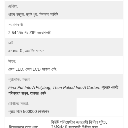
বৈশিষ্ট্য:
ধাতব গম্বুজ, ম্যাট পৃষ্ঠ, সিলভার সার্কিট
সংযোগকারী:
2.54 মিমি পিচ ZIF সংযোগকারী
চাবি:
এমবসড কী, এমবসিং বোতাম
টাইপ:
কোন LED, কোন LCD জানালা নেই,
প্যাকেজিং বিবরণ:
First Put Into A Polybag, Then Paked Into A Carton.
প্রথমে একটি 
পলিব্যাগে রাখুন, তারপর একট
যোগানের ক্ষমতা:
প্রতি মাসে 500000 পিস/পিস
পিইটি পলিয়েস্টার জলরোধী ঝিল্লি সুইচ
, 
বিশেষভাবে তুলে ধরা:
3M9448 জলরোধী ঝিল্লি সুইচ
, 