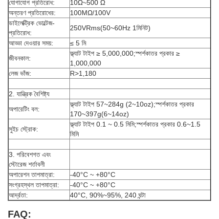
যোগাযোগ প্রতিরোধ:
10Ω~500 Ω
অন্তরণ প্রতিরোধের:
100MΩ/100V
ডাইলেক্ট্রিক ভোল্টেজ-
250VRms(50~60Hz 1মিনিট)
প্রতিরোধ:
আড্ডা দেওয়ার সময়:
≤ 5 মি
ফ্ল্যাট টাইপ ≥ 5,000,000;স্পর্শকাতর প্রকার ≥
জীবনকাল:
1,000,000
লেজ ভাঁজ:
R>1,180
2. যান্ত্রিক বৈশিষ্ট্য
ফ্ল্যাট টাইপ 57~284g (2~10oz);স্পর্শকাতর প্রকার
অপারেটিং বল:
170~397g(6~14oz)
ফ্ল্যাট টাইপ 0.1 ~ 0.5 মিমি;স্পর্শকাতর প্রকার 0.6~1.5
সুইচ স্ট্রোক:
মিমি
3. পরিবেশগত এবং
স্টোরেজ শর্তাবলী
অপারেশন তাপমাত্রা:
-40°C ~ +80°C
সংগ্রহস্থল তাপমাত্রা:
-40°C ~ +80°C
আর্দ্রতা:
40°C, 90%~95%, 240 ঘন্টা
FAQ: