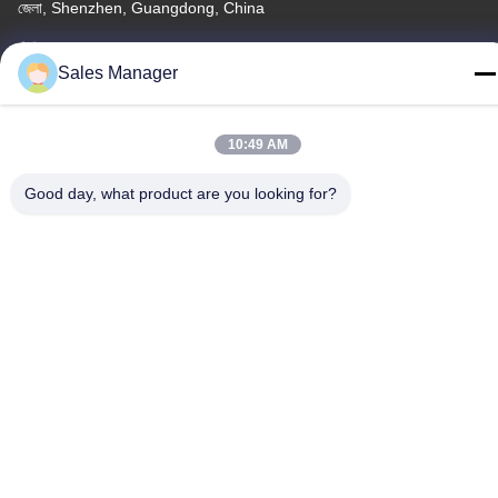
জেলা, Shenzhen, Guangdong, China
টেলিফোন
Sales Manager
86--13662697476
10:49 AM
Good day, what product are you looking for?
চীন ভালো মানের ধাতু গম্বুজ ঝিল্লি সুইচ সরবরাহকারী। কপিরাইট © -2026 Shenzhen
Lunfeng Technology Co., Ltd সমস্ত অধিকার সংরক্ষিত।
গোপনীয়তা নীতি
|
সাইট ম্যাপ