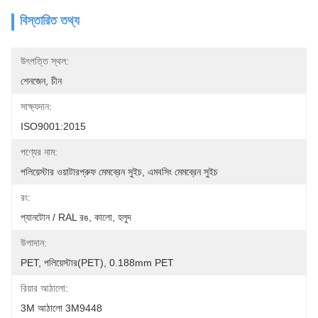
বিস্তারিত তথ্য
উৎপত্তি স্থল:
শেনজেন, চীন
সাক্ষ্যদান:
ISO9001:2015
পণ্যের নাম:
পলিয়েস্টার ওয়াটারপ্রুফ মেমব্রেন সুইচ, এমবসিং মেমব্রেন সুইচ
রং:
প্যানটোন / RAL রঙ, কালো, হলুদ
উপাদান:
PET, পলিয়েস্টার(PET), 0.188mm PET
রিয়ার আঠালো:
3M আঠালো 3M9448