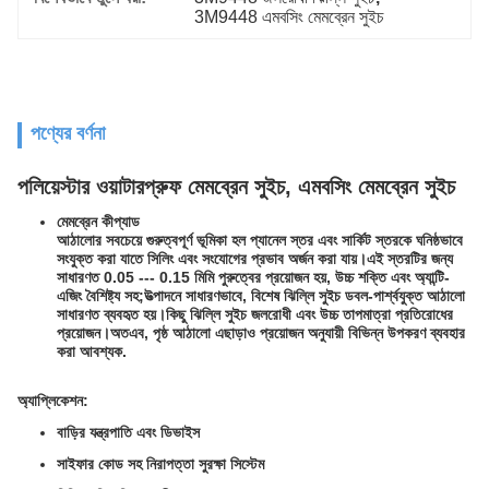
3M9448 এমবসিং মেমব্রেন সুইচ
পণ্যের বর্ণনা
পলিয়েস্টার ওয়াটারপ্রুফ মেমব্রেন সুইচ, এমবসিং মেমব্রেন সুইচ
মেমব্রেন কীপ্যাড
আঠালোর সবচেয়ে গুরুত্বপূর্ণ ভূমিকা হল প্যানেল স্তর এবং সার্কিট স্তরকে ঘনিষ্ঠভাবে
সংযুক্ত করা যাতে সিলিং এবং সংযোগের প্রভাব অর্জন করা যায়।এই স্তরটির জন্য
সাধারণত 0.05 --- 0.15 মিমি পুরুত্বের প্রয়োজন হয়, উচ্চ শক্তি এবং অ্যান্টি-
এজিং বৈশিষ্ট্য সহ;উত্পাদনে সাধারণভাবে, বিশেষ ঝিল্লি সুইচ ডবল-পার্শ্বযুক্ত আঠালো
সাধারণত ব্যবহৃত হয়।কিছু ঝিল্লি সুইচ জলরোধী এবং উচ্চ তাপমাত্রা প্রতিরোধের
প্রয়োজন।অতএব, পৃষ্ঠ আঠালো এছাড়াও প্রয়োজন অনুযায়ী বিভিন্ন উপকরণ ব্যবহার
করা আবশ্যক.
অ্যাপ্লিকেশন:
বাড়ির যন্ত্রপাতি এবং ডিভাইস
সাইফার কোড সহ নিরাপত্তা সুরক্ষা সিস্টেম