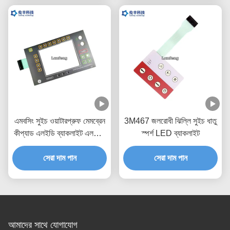
এমবসিং সুইচ ওয়াটারপ্রুফ মেমব্রেন
3M467 জলরোধী ঝিল্লি সুইচ ধাতু
কীপ্যাড এলইডি ব্যাকলাইট এলসিডি
স্পর্শ LED ব্যাকলাইট
উইন্ডো
সেরা দাম পান
সেরা দাম পান
আমাদের সাথে যোগাযোগ