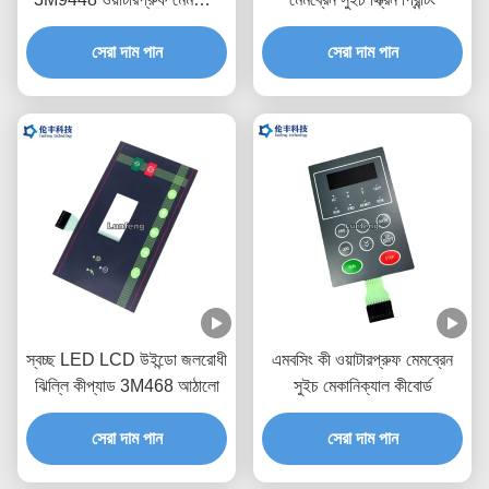
কীপ্যাড
সেরা দাম পান
সেরা দাম পান
স্বচ্ছ LED LCD উইন্ডো জলরোধী
এমবসিং কী ওয়াটারপ্রুফ মেমব্রেন
ঝিল্লি কীপ্যাড 3M468 আঠালো
সুইচ মেকানিক্যাল কীবোর্ড
সেরা দাম পান
সেরা দাম পান