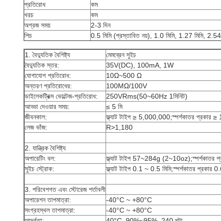
প্রতিরোধ
কম
খরচ
কম
অগ্রজ সময়
2-3 দিন
পিচ
0.5 মিমি (প্রস্তাবিত নয়), 1.0 মিমি, 1.27 মিমি, 2.54
1. বৈদ্যুতিক বৈশিষ্ট্য
মেমব্রেন সুইচ
বৈদ্যুতিক স্তর:
35V(DC), 100mA, 1W
যোগাযোগ প্রতিরোধ:
10Ω~500 Ω
অন্তরণ প্রতিরোধের:
100MΩ/100V
ডাইলেকট্রিক্স ভোল্টেজ-প্রতিরোধ:
250VRms(50~60Hz 1মিনিট)
আড্ডা দেওয়ার সময়:
≤ 5 মি
জীবনকাল:
ফ্ল্যাট টাইপ ≥ 5,000,000;স্পর্শকাতর প্রকার
লেজ ভাঁজ:
R>1,180
2. যান্ত্রিক বৈশিষ্ট্য
অপারেটিং বল:
ফ্ল্যাট টাইপ 57~284g (2~10oz);স্পর্শকাত
সুইচ স্ট্রোক:
ফ্ল্যাট টাইপ 0.1 ~ 0.5 মিমি;স্পর্শকাতর প্রকার 
3. পরিবেশগত এবং স্টোরেজ শর্তাবলী
অপারেশন তাপমাত্রা:
-40°C ~ +80°C
সংগ্রহস্থল তাপমাত্রা:
-40°C ~ +80°C
আর্দ্রতা:
40°C, 90%~95%, 240 ঘন্টা