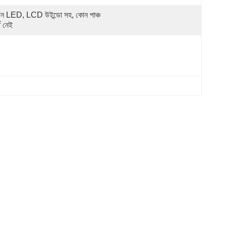
ন LED, LCD উইন্ডো সহ, কোন পাঞ্চ 
ত নেই