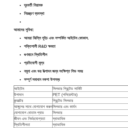
দূরবর্তী নিয়ামক
নিয়ন্ত্রণ ব্যবস্থা
আমাদের সুবিধা:
আমরা ঝিল্লি সুইচ এবং সম্পর্কিত আইটেম ফোকাস.
শক্তিশালী R&D ক্ষমতা
গুণমানে স্থিতিশীল
প্রতিযোগী মূল্য
নমুনা এবং ভর উত্পাদন জন্য সংক্ষিপ্ত লিড সময়
সম্পূর্ণ সমাধান নকশা উপলব্ধ
আইটেম
সিলভার প্রিন্টেড সার্কিট
উপাদান
PET (পলিয়েস্টার)
কন্ডাক্টর
প্রিন্টেড সিলভার
আঙ্গুলের সাথে যোগাযোগ করুন
সিলভার এবং কার্বন
যোগাযোগ বোতাম প্যাড
সিলভার
জীবন এবং নির্ভরযোগ্যতা
স্বাভাবিক
স্থিতিশীলতা
স্বাভাবিক