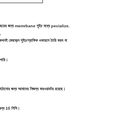
26 বছরের জন্য memrbane সুইচ মধ্যে pecialize.
?
 কখনই মেমব্রেন সুইচ/গ্রাফিক ওভারলে তৈরি করব না
 পারি।
ঠানোর জন্য আমাদের নিজস্ব ফরওয়ার্ডার রয়েছে।
 জন্য 10 পিসি।