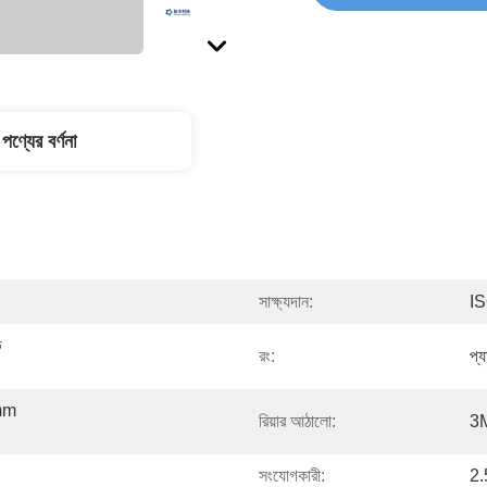
পণ্যের বর্ণনা
সাক্ষ্যদান:
I
 
রং:
প্
mm 
রিয়ার আঠালো:
3
সংযোগকারী:
2.