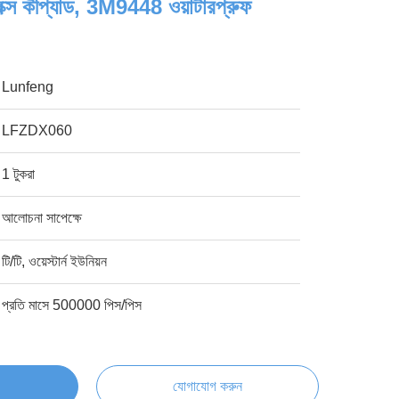
্রিক্স কীপ্যাড, 3M9448 ওয়াটারপ্রুফ
Lunfeng
LFZDX060
1 টুকরা
আলোচনা সাপেক্ষে
টি/টি, ওয়েস্টার্ন ইউনিয়ন
প্রতি মাসে 500000 পিস/পিস
যোগাযোগ করুন