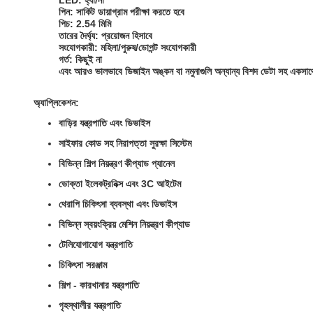
LED: হ্যাঁ/না
পিন: সার্কিট ডায়াগ্রাম পরীক্ষা করতে হবে
পিচ: 2.54 মিমি
তারের দৈর্ঘ্য: প্রয়োজন হিসাবে
সংযোগকারী: মহিলা/পুরুষ/ডোপন্ট সংযোগকারী
গর্ত: কিছুই না
এবং আরও ভালভাবে ডিজাইন অঙ্কন বা নমুনাগুলি অন্যান্য বিশদ ডেটা সহ একসা
অ্যাপ্লিকেশন:
বাড়ির যন্ত্রপাতি এবং ডিভাইস
সাইফার কোড সহ নিরাপত্তা সুরক্ষা সিস্টেম
বিভিন্ন শিল্প নিয়ন্ত্রণ কীপ্যাড প্যানেল
ভোক্তা ইলেকট্রনিক্স এবং 3C আইটেম
থেরাপি চিকিৎসা ব্যবস্থা এবং ডিভাইস
বিভিন্ন স্বয়ংক্রিয় মেশিন নিয়ন্ত্রণ কীপ্যাড
টেলিযোগাযোগ যন্ত্রপাতি
চিকিৎসা সরঞ্জাম
শিল্প - কারখানার যন্ত্রপাতি
গৃহস্থালীর যন্ত্রপাতি