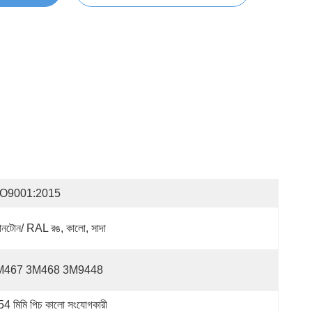
SO9001:2015
যানটোন/ RAL রঙ, কালো, সাদা
M467 3M468 3M9448
54 মিমি পিচ কালো সংযোগকারী