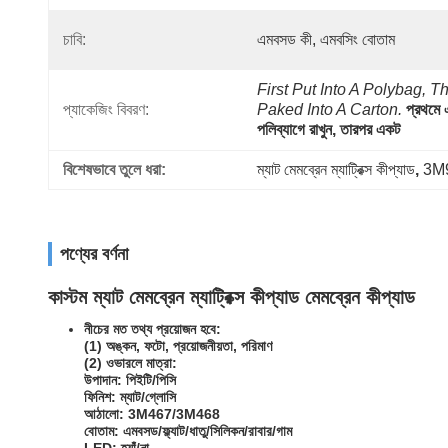
চাবি:
এমবসড কী, এমবসিং বোতাম
First Put Into A Polybag, Th
প্যাকেজিং বিবরণ:
Paked Into A Carton.
প্রথমে 
পলিব্যাগে রাখুন, তারপর একট
বিশেষভাবে তুলে ধরা:
ম্যাট মেমব্রেন ম্যাট্রিক্স কীপ্যাড
, 
3M94
পণ্যের বর্ণনা
কাস্টম ম্যাট মেমব্রেন ম্যাট্রিক্স কীপ্যাড মেমব্রেন কীপ্যাড
নীচের মত তথ্য প্রয়োজন হবে:
(1) অঙ্কন, ফটো, প্রয়োজনীয়তা, পরিমাণ
(2) ওভারলে মাত্রা:
উপাদান: পিইটি/পিসি
ফিনিশ: ম্যাট/গ্লোসি
আঠালো: 3M467/3M468
বোতাম: এমবসড/ফ্ল্যাট/ধাতু/সিলিকন/রাবার/গাম