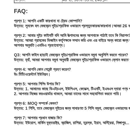
FAQ:
প্রশ্ন 1: আপনি একটি কারখানা বা ট্রেড কোম্পানি?
উত্তর: লুনফেং হল মেমব্রেন সুইচ/গ্রাফিক ওভারলে প্রস্তুতকারক/কারখানা।আমরা 
প্রশ্ন 2: আমার সুইচ ফাইলটি যদি আমি উত্পাদনের জন্য আপনাকে পাঠাই তবে কি নিরাপদ
উত্তর: আমরা গ্রাহকের ডিজাইন কর্তৃপক্ষকে সম্মান করি এবং এর বাইরে অন্য কারো জন্য
আপনার অনুমতি।এনডিএ গ্রহণযোগ্য।
Q3: আপনি ফাইল ছাড়াই মেমব্রেন সুইচ/গ্রাফিক ওভারলে নমুনা অনুলিপি করতে পারেন?
উত্তর: হ্যাঁ, আমরা আপনার নমুনা অনুযায়ী মেমব্রেন সুইচ/গ্রাফিক ওভারলে ক্লোন করতে
প্রশ্ন 4: আপনি কোন পেমেন্ট গ্রহণ করেন?
উঃ টিটি/ওয়েস্টার্ন ইউনিয়ন।
প্রশ্ন 5: আপনার শিপিং উপায় কি?
উত্তর: 1. আমাদের কাছে ডিএইচএল, ইউপিএস, ফেডেক্স, টিএনটি, ইএমএস দ্বারা পণ্য পা
2. আপনার নিজের ফরওয়ার্ডার থাকলে, আমরা তাদের সাথে সহযোগিতা করতে পারি।
প্রশ্ন 6: MOQ সম্পর্কে কেমন?
উত্তর: 1 পিসি, তবে মেমব্রেন সুইচের জন্য সাধারণত 5 পিসি নমুনা, মেমব্রেন ওভারলের
প্রশ্ন 7: আপনার প্রধান বাজার কি?
উত্তর: ইউরোপ, মার্কিন যুক্তরাষ্ট্র, ব্রাজিল, রাশিয়া, তুরস্ক, ইরান, অস্ট্রিয়া, সিঙ্গাপুর...