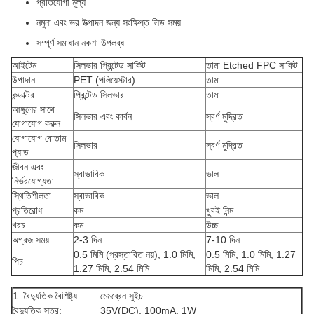
প্রতিযোগী মূল্য
নমুনা এবং ভর উত্পাদন জন্য সংক্ষিপ্ত লিড সময়
সম্পূর্ণ সমাধান নকশা উপলব্ধ
আইটেম
সিলভার প্রিন্টেড সার্কিট
তামা Etched FPC সার্কিট
উপাদান
PET (পলিয়েস্টার)
তামা
কন্ডাক্টর
প্রিন্টেড সিলভার
তামা
আঙ্গুলের সাথে
সিলভার এবং কার্বন
স্বর্ণ মুদ্রিত
যোগাযোগ করুন
যোগাযোগ বোতাম
সিলভার
স্বর্ণ মুদ্রিত
প্যাড
জীবন এবং
স্বাভাবিক
ভাল
নির্ভরযোগ্যতা
স্থিতিশীলতা
স্বাভাবিক
ভাল
প্রতিরোধ
কম
খুবই নিন্ম
খরচ
কম
উচ্চ
অগ্রজ সময়
2-3 দিন
7-10 দিন
0.5 মিমি (প্রস্তাবিত নয়), 1.0 মিমি,
0.5 মিমি, 1.0 মিমি, 1.27
পিচ
1.27 মিমি, 2.54 মিমি
মিমি, 2.54 মিমি
1. বৈদ্যুতিক বৈশিষ্ট্য
মেমব্রেন সুইচ
বৈদ্যুতিক স্তর:
35V(DC), 100mA, 1W