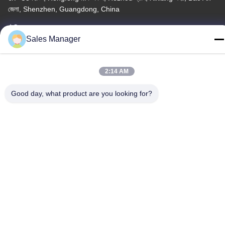
জেলা, Shenzhen, Guangdong, China
টেলিফোন
Sales Manager
86--13662697476
2:14 AM
Good day, what product are you looking for?
চীন ভালো মানের ধাতু গম্বুজ ঝিল্লি সুইচ সরবরাহকারী। কপিরাইট © -2026 Shenzhen
Lunfeng Technology Co., Ltd সমস্ত অধিকার সংরক্ষিত।
গোপনীয়তা নীতি
|
সাইট ম্যাপ