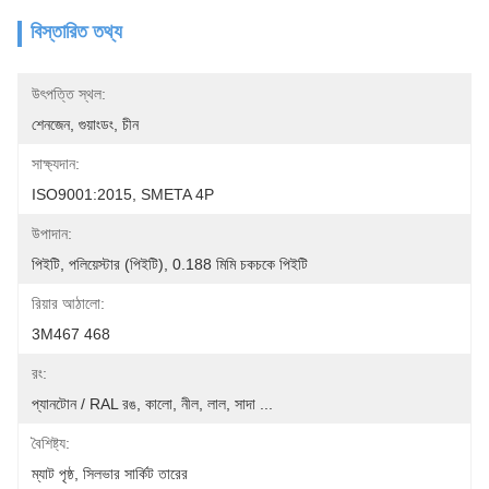
বিস্তারিত তথ্য
উৎপত্তি স্থল:
শেনজেন, গুয়াংডং, চীন
সাক্ষ্যদান:
ISO9001:2015, SMETA 4P
উপাদান:
পিইটি, পলিয়েস্টার (পিইটি), 0.188 মিমি চকচকে পিইটি
রিয়ার আঠালো:
3M467 468
রং:
প্যানটোন / RAL রঙ, কালো, নীল, লাল, সাদা ...
বৈশিষ্ট্য:
ম্যাট পৃষ্ঠ, সিলভার সার্কিট তারের