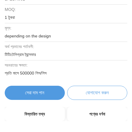
MOQ:
1 টুকরা
মূল্য:
depending on the design
অর্থ প্রদানের শর্তাবলী:
টিটি/টেলিগ্রাম ট্রান্সফার
সরবরাহের ক্ষমতা:
প্রতি মাসে 500000 পিস/পিস
সেরা দাম পান
যোগাযোগ করুন
বিস্তারিত তথ্য
পণ্যের বর্ণনা