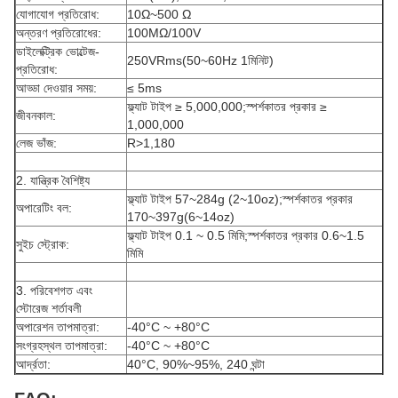
যোগাযোগ প্রতিরোধ:
10Ω~500 Ω
অন্তরণ প্রতিরোধের:
100MΩ/100V
ডাইলেক্ট্রিক ভোল্টেজ-
250VRms(50~60Hz 1মিনিট)
প্রতিরোধ:
আড্ডা দেওয়ার সময়:
≤ 5ms
ফ্ল্যাট টাইপ ≥ 5,000,000;স্পর্শকাতর প্রকার ≥
জীবনকাল:
1,000,000
লেজ ভাঁজ:
R>1,180
2. যান্ত্রিক বৈশিষ্ট্য
ফ্ল্যাট টাইপ 57~284g (2~10oz);স্পর্শকাতর প্রকার
অপারেটিং বল:
170~397g(6~14oz)
ফ্ল্যাট টাইপ 0.1 ~ 0.5 মিমি;স্পর্শকাতর প্রকার 0.6~1.5
সুইচ স্ট্রোক:
মিমি
3. পরিবেশগত এবং
স্টোরেজ শর্তাবলী
অপারেশন তাপমাত্রা:
-40°C ~ +80°C
সংগ্রহস্থল তাপমাত্রা:
-40°C ~ +80°C
আর্দ্রতা:
40°C, 90%~95%, 240 ঘন্টা