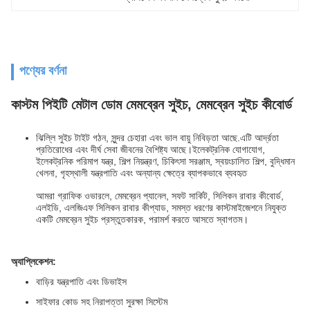
পণ্যের বর্ণনা
কাস্টম পিইটি মেটাল ডোম মেমব্রেন সুইচ, মেমব্রেন সুইচ কীবোর্ড
ঝিল্লি সুইচ টাইট গঠন, সুন্দর চেহারা এবং ভাল বায়ু নিবিড়তা আছে.এটি আর্দ্রতা
প্রতিরোধের এবং দীর্ঘ সেবা জীবনের বৈশিষ্ট্য আছে।ইলেকট্রনিক যোগাযোগ,
ইলেকট্রনিক পরিমাপ যন্ত্র, শিল্প নিয়ন্ত্রণ, চিকিৎসা সরঞ্জাম, স্বয়ংচালিত শিল্প, বুদ্ধিমান
খেলনা, গৃহস্থালী যন্ত্রপাতি এবং অন্যান্য ক্ষেত্রে ব্যাপকভাবে ব্যবহৃত
আমরা গ্রাফিক ওভারলে, মেমব্রেন প্যানেল, সফট সার্কিট, সিলিকন রাবার কীবোর্ড,
এলইডি, এলজিএফ সিলিকন রাবার কীপ্যাড, সমস্ত ধরণের কাস্টমাইজেশনে নিযুক্ত
একটি মেমব্রেন সুইচ প্রস্তুতকারক, পরামর্শ করতে আসতে স্বাগতম।
অ্যাপ্লিকেশন:
বাড়ির যন্ত্রপাতি এবং ডিভাইস
সাইফার কোড সহ নিরাপত্তা সুরক্ষা সিস্টেম