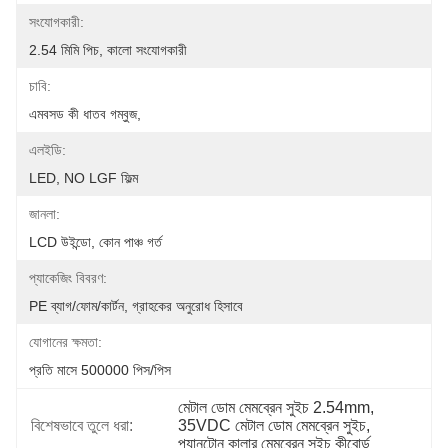
সংযোগকারী:
2.54 মিমি পিচ, কালো সংযোগকারী
চাবি:
এমবসড কী ধাতব গম্বুজ,
এলইডি:
LED, NO LGF ফিল্ম
জানলা:
LCD উইন্ডো, কোন পাঞ্চ গর্ত
প্যাকেজিং বিবরণ:
PE ব্যাগ/ফোম/কার্টন, গ্রাহকের অনুরোধ হিসাবে
যোগানের ক্ষমতা:
প্রতি মাসে 500000 পিস/পিস
মেটাল ডোম মেমব্রেন সুইচ 2.54mm
, 
বিশেষভাবে তুলে ধরা:
35VDC মেটাল ডোম মেমব্রেন সুইচ
, 
প্যানটোন কালার মেমব্রেন সুইচ কীবোর্ড