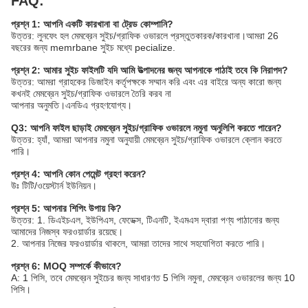
FAQ:
প্রশ্ন 1: আপনি একটি কারখানা বা ট্রেড কোম্পানি?
উত্তর: লুনফেং হল মেমব্রেন সুইচ/গ্রাফিক ওভারলে প্রস্তুতকারক/কারখানা।আমরা 26
বছরের জন্য memrbane সুইচ মধ্যে pecialize.
প্রশ্ন 2: আমার সুইচ ফাইলটি যদি আমি উত্পাদনের জন্য আপনাকে পাঠাই তবে কি নিরাপদ?
উত্তর: আমরা গ্রাহকের ডিজাইন কর্তৃপক্ষকে সম্মান করি এবং এর বাইরে অন্য কারো জন্য
কখনই মেমব্রেন সুইচ/গ্রাফিক ওভারলে তৈরি করব না
আপনার অনুমতি।এনডিএ গ্রহণযোগ্য।
Q3: আপনি ফাইল ছাড়াই মেমব্রেন সুইচ/গ্রাফিক ওভারলে নমুনা অনুলিপি করতে পারেন?
উত্তর: হ্যাঁ, আমরা আপনার নমুনা অনুযায়ী মেমব্রেন সুইচ/গ্রাফিক ওভারলে ক্লোন করতে
পারি।
প্রশ্ন 4: আপনি কোন পেমেন্ট গ্রহণ করেন?
উঃ টিটি/ওয়েস্টার্ন ইউনিয়ন।
প্রশ্ন 5: আপনার শিপিং উপায় কি?
উত্তর: 1. ডিএইচএল, ইউপিএস, ফেডেক্স, টিএনটি, ইএমএস দ্বারা পণ্য পাঠানোর জন্য
আমাদের নিজস্ব ফরওয়ার্ডার রয়েছে।
2. আপনার নিজের ফরওয়ার্ডার থাকলে, আমরা তাদের সাথে সহযোগিতা করতে পারি।
প্রশ্ন 6: MOQ সম্পর্কে কীভাবে?
A: 1 পিসি, তবে মেমব্রেন সুইচের জন্য সাধারণত 5 পিসি নমুনা, মেমব্রেন ওভারলের জন্য 10
পিসি।