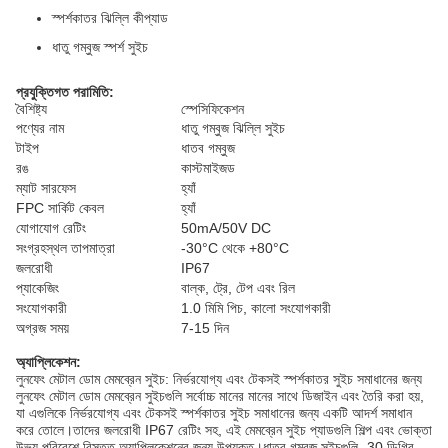
স্পর্শকাতর ঝিল্লি কীপ্যাড
ধাতু গম্বুজ স্পর্শ সুইচ
প্রযুক্তিগত পরামিতি:
বৈশিষ্ট্য
স্পেসিফিকেশন
পণ্যের নাম
ধাতু গম্বুজ ঝিল্লি সুইচ
টাইপ
ধাতব গম্বুজ
রঙ
কাস্টমাইজড
ম্যাট সারফেস
হ্যাঁ
FPC সার্কিট কেবল
হ্যাঁ
যোগাযোগ রেটিং
50mA/50V DC
সংগ্রহস্থল তাপমাত্রা
-30°C থেকে +80°C
জলরোধী
IP67
প্যাকেজিং
বাল্ক, ট্রে, টেপ এবং রিল
সংযোগকারী
1.0 মিমি পিচ, কালো সংযোগকারী
অগ্রজ সময়
7-15 দিন
অ্যাপ্লিকেশন:
লুনফেং মেটাল ডোম মেমব্রেন সুইচ: নির্ভরযোগ্য এবং টেকসই স্পর্শকাতর সুইচ সমাধানের জন্য
লুনফেং মেটাল ডোম মেমব্রেন সুইচগুলি সর্বোচ্চ মানের মানের সাথে ডিজাইন এবং তৈরি করা হয়,
যা এগুলিকে নির্ভরযোগ্য এবং টেকসই স্পর্শকাতর সুইচ সমাধানের জন্য একটি আদর্শ সমাধান
করে তোলে।তাদের জলরোধী IP67 রেটিং সহ, এই মেমব্রেন সুইচ প্যাডগুলি শিল্প এবং ভোক্তা
উভয় পরিবেশে বিস্তৃত অ্যাপ্লিকেশনের জন্য উপযুক্ত।ধাতব গম্বুজ সুইচগুলি -30 ডিগ্রি