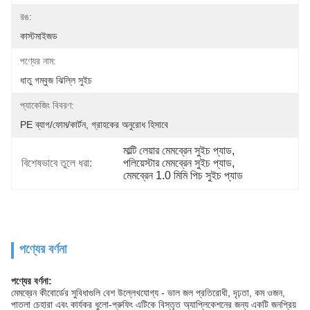
রঙ:
কাস্টমাইজড
পণ্যের নাম:
ধাতু গম্বুজ ঝিল্লি সুইচ
প্যাকেজিং বিবরণ:
PE ব্যাগ/ফোম/কার্টন, গ্রাহকের অনুরোধ হিসাবে
মাল্টি লেয়ার মেমব্রেন সুইচ প্যাড
, 
বিশেষভাবে তুলে ধরা:
পলিয়েস্টার মেমব্রেন সুইচ প্যাড
, 
মেমব্রেন 1.0 মিমি পিচ সুইচ প্যাড
পণ্যের বর্ণনা
পণ্যের বর্ণনা:
মেমব্রেন কীবোর্ডের সুবিধাগুলি বেশ উল্লেখযোগ্য - ভাল জল প্রতিরোধী, দৃঢ়তা, কম ওজন,
পাতলা চেহারা এবং কার্যকর ধুলো-প্রুফিং এটিকে বিস্তৃত অ্যাপ্লিকেশনের জন্য একটি জনপ্রিয়