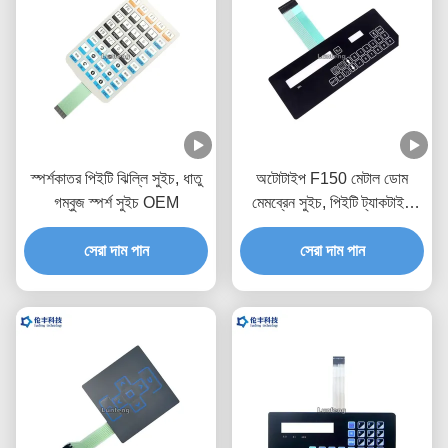
স্পর্শকাতর পিইটি ঝিল্লি সুইচ, ধাতু
অটোটাইপ F150 মেটাল ডোম
গম্বুজ স্পর্শ সুইচ OEM
মেমব্রেন সুইচ, পিইটি ট্যাকটাইল
সুইচ কীপ্যাড
সেরা দাম পান
সেরা দাম পান