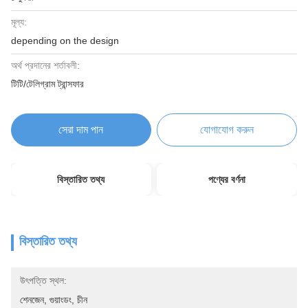
মূল্য:
depending on the design
অর্থ প্রদানের শর্তাবলী:
টিটি/টেলিগ্রাম ট্রান্সফার
সেরা দাম পান
যোগাযোগ করুন
বিস্তারিত তথ্য
পণ্যের বর্ণনা
বিস্তারিত তথ্য
উৎপত্তি স্থল:
শেনজেন, গুয়াংডং, চীন