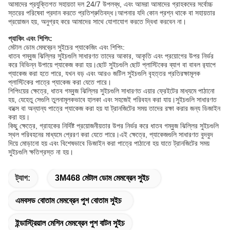
আমাদের প্রযুক্তিগত সহায়তা দল 24/7 উপলব্ধ, এবং আমরা আমাদের গ্রাহকদের সর্বোচ্চ
স্তরের পরিষেবা প্রদান করতে প্রতিশ্রুতিবদ্ধ।আপনার যদি কোন প্রশ্ন থাকে বা সহায়তার
প্রয়োজন হয়, অনুগ্রহ করে আমাদের সাথে যোগাযোগ করতে দ্বিধা করবেন না।
প্যাকিং এবং শিপিং:
মেটাল ডোম মেমব্রেন সুইচের প্যাকেজিং এবং শিপিং:
ধাতব গম্বুজ ঝিল্লির সুইচগুলি সাধারণত তাদের আকার, আকৃতি এবং প্রয়োগের উপর নির্ভর
করে বিভিন্ন উপায়ে প্যাকেজ করা হয়।ছোট সুইচগুলি ছোট প্লাস্টিকের ব্যাগ বা বাবল র‍্যাপে
প্যাকেজ করা হতে পারে, যখন বড় এবং আরও জটিল সুইচগুলি বৃহত্তর প্রতিরক্ষামূলক
প্লাস্টিকের পাত্রে প্যাকেজ করা যেতে পারে।
শিপিংয়ের ক্ষেত্রে, ধাতব গম্বুজ ঝিল্লির সুইচগুলি সাধারণত এয়ার ফ্রেইটের মাধ্যমে পাঠানো
হয়, যেহেতু সেগুলি তুলনামূলকভাবে হালকা এবং সহজেই পরিবহন করা যায়।সুইচগুলি সাধারণত
বাক্সে বা অন্যান্য পাত্রে প্যাকেজ করা হয় যা ট্রানজিটের সময় তাদের রক্ষা করার জন্য ডিজাইন
করা হয়।
কিছু ক্ষেত্রে, গ্রাহকের নির্দিষ্ট প্রয়োজনীয়তার উপর নির্ভর করে ধাতব গম্বুজ ঝিল্লির সুইচগুলি
স্থল পরিবহনের মাধ্যমে প্রেরণ করা যেতে পারে।এই ক্ষেত্রে, প্যাকেজগুলি সাধারণত বুদবুদ
দিয়ে মোড়ানো হয় এবং বিশেষভাবে ডিজাইন করা পাত্রে পাঠানো হয় যাতে ট্রানজিটের সময়
সুইচগুলি ক্ষতিগ্রস্ত না হয়।
ট্যাগ:
3M468 মেটাল ডোম মেমব্রেন সুইচ
এমবসড বোতাম মেমব্রেন পুশ বোতাম সুইচ
ইন্ডাস্ট্রিয়াল মেশিন মেমব্রেন পুশ বাটন সুইচ