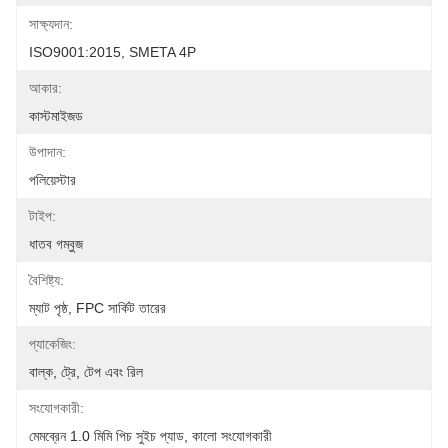
সাক্ষ্যদান:
ISO9001:2015, SMETA 4P
আকার:
কাস্টমাইজড
উপাদান:
পলিয়েস্টার
টাইপ:
ধাতব গম্বুজ
বৈশিষ্ট্য:
ম্যাট পৃষ্ঠ, FPC সার্কিট তারের
প্যাকেজিং:
বাল্ক, ট্রে, টেপ এবং রিল
সংযোগকারী:
মেমব্রেন 1.0 মিমি পিচ সুইচ প্যাড, কালো সংযোগকারী