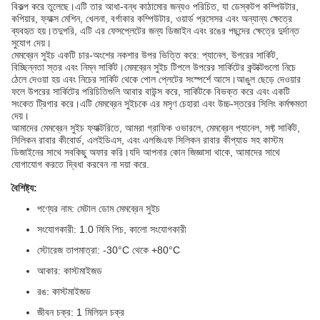
বিকল্প করে তুলেছে।এটি তার আধা-বন্ধ কাঠামোর জন্যও পরিচিত, যা ডেস্কটপ কম্পিউটার,
কপিয়ার, ফ্যাক্স মেশিন, খেলনা, বর্গাকার কম্পিউটার, ওয়ার্ড প্রসেসর এবং অন্যান্য ক্ষেত্রে
ব্যবহৃত হয়।তদুপরি, এটি এর ফেসপ্লেটের জন্য ডিজাইন এবং রঙের পছন্দের ক্ষেত্রে দুর্দান্ত
সুযোগ দেয়।
মেমব্রেন সুইচ একটি চার-অংশের নকশার উপর ভিত্তি করে: প্যানেল, উপরের সার্কিট,
বিচ্ছিন্নতা স্তর এবং নিম্ন সার্কিট।মেমব্রেন সুইচ টিপলে উপরের সার্কিটের কন্টাক্টগুলো নিচে
ঠেলে দেওয়া হয় এবং নিচের সার্কিট থেকে পোল প্লেটের সংস্পর্শে আসে।আঙুল ছেড়ে দেওয়ার
ফলে উপরের সার্কিটের পরিচিতিগুলি আবার বাউন্স করে, সার্কিটকে বিভক্ত করে এবং একটি
সংকেত ট্রিগার করে।এটি মেমব্রেন সুইচকে এর মসৃণ চেহারা এবং উচ্চ-স্তরের সিলিং কর্মক্ষমতা
দেয়।
আমাদের মেমব্রেন সুইচ ফ্যাক্টরিতে, আমরা গ্রাফিক ওভারলে, মেমব্রেন প্যানেল, সফ্ট সার্কিট,
সিলিকন রাবার কীবোর্ড, এলইডিএস, এবং এলজিএফ সিলিকন রাবার কীপ্যাড সহ কাস্টম
ডিজাইনের সাথে সবকিছু অফার করি।যদি আপনার কোন জিজ্ঞাসা থাকে, আমাদের সাথে
যোগাযোগ করতে দ্বিধা করবেন না দয়া করে.
বৈশিষ্ট্য:
পণ্যের নাম: মেটাল ডোম মেমব্রেন সুইচ
সংযোগকারী: 1.0 মিমি পিচ, কালো সংযোগকারী
স্টোরেজ তাপমাত্রা: -30°C থেকে +80°C
আকার: কাস্টমাইজড
রঙ: কাস্টমাইজড
জীবন চক্র: 1 মিলিয়ন চক্র