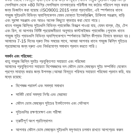
সেলসিয়াস থেকে +80 ডিগ্রি সেলসিয়াস তাপমাত্রার পরিসীমা সহ কঠোর পরিবেশ সহ্য করার
জন্য ডিজাইন করা হয়েছে।ISO9001:2015 দ্বারা প্রত্যয়িত, এই স্পর্শকাতর ধাতব
গম্বুজ সুইচগুলি বিভিন্ন অ্যাপ্লিকেশন যেমন ভোক্তা ইলেকট্রনিক্স, চিকিৎসা সরঞ্জাম, বাড়ি
এবং সুরক্ষা সরঞ্জাম এবং আরও অনেক কিছুতে ব্যবহার করা যেতে পারে।
ধাতব গম্বুজ ঝিল্লির সুইচগুলি বিভিন্ন প্যাকেজিং বিকল্পে পাওয়া যায়, যেমন বাল্ক, ট্রে, টেপ
এবং রিল, বা আপনার নির্দিষ্ট প্রয়োজনীয়তা অনুসারে কাস্টমাইজড প্যাকেজিং।লুনফেং ধাতব
গম্বুজ সুইচ প্যাডগুলি বিভিন্ন অ্যাপ্লিকেশনে স্পর্শকাতর ঝিল্লি কীপ্যাড হিসাবে ব্যবহৃত হয়।
আমাদের 7-15 দিনের দ্রুত লিড সময়ের সাথে, আমরা আপনার ধাতব গম্বুজ ঝিল্লি সুইচের
প্রয়োজনের জন্য দ্রুত এবং নির্ভরযোগ্য সমাধান প্রদান করতে পারি।
সমর্থন এবং পরিষেবা:
ধাতু গম্বুজ ঝিল্লি স্যুইচ প্রযুক্তিগত সহায়তা এবং পরিষেবা
আমাদের প্রযুক্তিগত সহায়তা বিশেষজ্ঞদের দল মেটাল ডোম মেমব্রেন সুইচ সম্পর্কিত যেকোন
প্রশ্নে সাহায্য করার জন্য উপলব্ধ।আমরা বিস্তৃত পরিসরে সহায়তা পরিষেবা প্রদান করি, যার
মধ্যে রয়েছে:
বিশেষজ্ঞ পরামর্শ এবং সমস্যা সমাধান
সার্কিট বোর্ড সমস্যা নির্ণয় এবং মেরামত
মেটাল ডোম মেমব্রেন সুইচের ইনস্টলেশন এবং সেটআপ
সুইচগুলির রক্ষণাবেক্ষণ এবং পরীক্ষা
ত্রুটিপূর্ণ অংশ প্রতিস্থাপন
আপনার মেটাল ডোম মেমব্রেন সুইচগুলি মসৃণভাবে চলমান রাখতে আপগ্রেড করুন