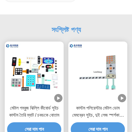
সংশ্লিষ্ট পণ্য
মেটাল গম্বুজ ঝিল্লি কীবোর্ড সুইচ
কাস্টম পলিয়েস্টার মেটাল ডোম
কাস্টম তৈরি ম্যাট / চকচকে বোতাম
মেমব্রেন সুইচ, দুই লেজ স্পর্শকাতর
মেটাল ডোম সুইচ
সেরা দাম পান
সেরা দাম পান