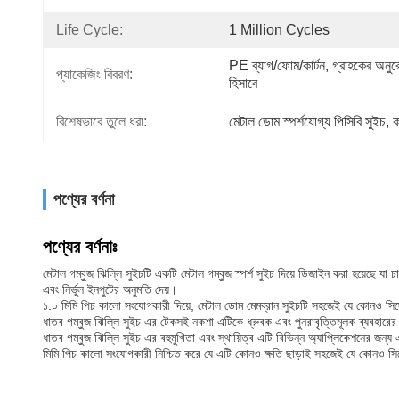
Life Cycle:
1 Million Cycles
PE ব্যাগ/ফোম/কার্টন, গ্রাহকের অনুর
প্যাকেজিং বিবরণ:
হিসাবে
বিশেষভাবে তুলে ধরা:
মেটাল ডোম স্পর্শযোগ্য পিসিবি সুইচ
, 
ক
পণ্যের বর্ণনা
পণ্যের বর্ণনাঃ
মেটাল গম্বুজ ঝিল্লি সুইচটি একটি মেটাল গম্বুজ স্পর্শ সুইচ দিয়ে ডিজাইন করা হয়েছে য
এবং নির্ভুল ইনপুটের অনুমতি দেয়।
১.০ মিমি পিচ কালো সংযোগকারী দিয়ে, মেটাল ডোম মেমব্রান সুইচটি সহজেই যে কোনও সিস্ট
ধাতব গম্বুজ ঝিল্লি সুইচ এর টেকসই নকশা এটিকে ধ্রুবক এবং পুনরাবৃত্তিমূলক ব্যবহারের
ধাতব গম্বুজ ঝিল্লি সুইচ এর বহুমুখিতা এবং স্থায়িত্ব এটি বিভিন্ন অ্যাপ্লিকেশনের জন
মিমি পিচ কালো সংযোগকারী নিশ্চিত করে যে এটি কোনও ক্ষতি ছাড়াই সহজেই যে কোনও সিস্