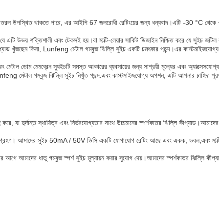
যান্য তরল উপস্থিত থাকতে পারে, এর আইপি 67 জলরোধী রেটিংয়ের জন্য ধন্যবাদ।এটি -30 °C থেকে 
িত যে এটি উভয় শক্তিশালী এবং টেকসই হয়।বা মাল্টি-লেয়ার সার্কিট ডিজাইন নিশ্চিত করে যে সুইচ জট
কীপ্যাড খুঁজছেন কিনা, Lunfeng মেটাল গম্বুজ ঝিল্লি সুইচ একটি চমৎকার পছন্দ।এর কাস্টমাইজযোগ্য রঙ
ং মেটাল ডোম মেমব্রেন স্যুইচটি সমস্ত আকারের ব্যবসায়ের জন্য সাশ্রয়ী মূল্যের এবং অ্যাক্সেসযোগ্য
Lunfeng মেটাল গম্বুজ ঝিল্লি সুইচ নিখুঁত পছন্দ.এবং কাস্টমাইজযোগ্য অপশন, এটি আপনার চাহিদা 
রে, যা দুর্দান্ত স্থায়িত্ব এবং নির্ভরযোগ্যতার সাথে উচ্চমানের স্পর্শকাতর ঝিল্লি কীপ্যাড।আমাদে
 গ্রহণ। আমাদের সুইচ 50mA / 50V ডিসি একটি যোগাযোগ রেটিং আছে এবং একক, ডবল,এবং মাল্টি-লেয়ার
র আগে আমাদের ধাতু গম্বুজ স্পর্শ সুইচ মূল্যায়ন করার সুযোগ দেয়।আমাদের স্পর্শকাতর ঝিল্লি ক