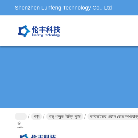
Shenzhen Lunfeng Technology Co., Ltd
পণ্য
ধাতু গম্বুজ ঝিল্লি সুইচ
কাস্টমাইজড মেটাল ডোম স্পর্শযো
বাড়ি