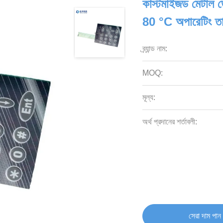
কাস্টমাইজড মেটাল ড
80 °C অপারেটিং তা
ব্র্যান্ড নাম:
MOQ:
মূল্য:
অর্থ প্রদানের শর্তাবলী:
সেরা দাম পান