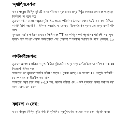
অ্যাপ্লিকেশনঃ
ধাতব গম্বুজ ঝিল্লি সুইচটি এমন পরিবেশে ব্যবহারের জন্য নিখুঁত যেখানে জল এবং অন্
নির্ভরযোগ্য পছন্দ করে।
লুনফেং মেটাল ডোম মেম্ব্রান সুইচ উচ্চ মানের পলিস্টার উপাদান থেকে তৈরি করা হয়, নিশ্চ
আপনি শিল্প যন্ত্রপাতি, চিকিৎসা সরঞ্জাম, বা ভোক্তা ইলেকট্রনিক্স ব্যবহারের জন্য একটি 
পারে.
ন্যূনতম অর্ডার পরিমাণ মাত্র ১ পিসি এবং TT এর অগ্রিম অর্থ প্রদানের শর্তাবলী সহ, লুনফে
সুতরাং যদি আপনি একটি নির্ভরযোগ্য এবং টেকসই স্পর্শকাতর ঝিল্লি কীপ্যাড খুঁজছেন, 
কাস্টমাইজেশনঃ
লুনফেং আমাদের মেটাল গম্বুজ ঝিল্লি সুইচগুলির জন্য পণ্য কাস্টমাইজেশন পরিষেবা সরবরাহ ক
নিয়ন্ত্রণ নিশ্চিত করে।
আমাদের কম ন্যূনতম অর্ডার পরিমাণ মাত্র 1 টুকরা আছে এবং আগাম TT পেমেন্ট শর্তাবলী
যে কোন রঙ কাস্টমাইজ করা যাবে।
আমাদের নমুনা লিড সময় 7-10 দিন, আপনি পরীক্ষা এবং একটি বৃহত্তর অর্ডার স্থাপন করা
সাথে যোগাযোগ করুন.
সহায়তা ও সেবা:
ধাতব গম্বুজ ঝিল্লি সুইচ পণ্য নিম্নলিখিত প্রযুক্তিগত সহায়তা এবং সেবা প্রদান করেঃ