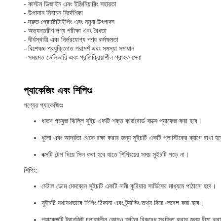
- কাস্টম ডিজাইন এবং ইঞ্জিনিয়ারিং সহায়তা
- উপাদান নির্বাচন নির্দেশিকা
- দ্রুত প্রোটোটাইপিং এবং নমুনা উৎপাদন
- অভ্যন্তরীণ পণ্য পরীক্ষা এবং বৈধতা
- দীর্ঘস্থায়ী এবং নির্ভরযোগ্য পণ্য কর্মক্ষমতা
- বিশেষজ্ঞ প্রযুক্তিগত পরামর্শ এবং সমস্যা সমাধান
- সময়মত ডেলিভারি এবং প্রতিক্রিয়াশীল গ্রাহক সেবা
প্যাকেজিং এবং শিপিংঃ
পণ্যের প্যাকেজিংঃ
ধাতব গম্বুজ ঝিল্লি সুইচ একটি শক্ত কার্ডবোর্ড বাক্সে প্যাকেজ করা হবে।
ধুলো এবং আর্দ্রতা থেকে রক্ষা করার জন্য সুইচটি একটি প্লাস্টিকের ব্যাগে রাখা হ
বক্সটি টেপ দিয়ে সিল করা হবে যাতে শিপিংয়ের সময় সুইচটি পড়ে না।
শিপিং:
মেটাল ডোম মেমব্রেন সুইচটি একটি নামী কুরিয়ার সার্ভিসের মাধ্যমে পাঠানো হবে।
সুইচটি যথাযথভাবে শিপিং ঠিকানা এবং ট্র্যাকিং তথ্য দিয়ে লেবেল করা হবে।
প্যাকেজটি ট্রানজিট চলাকালীন কোনও ক্ষতির বিরুদ্ধে সুরক্ষিত করার জন্য বীমা কর