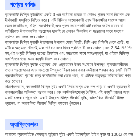
পণ্যের বর্ণনাঃ
ব্যাকলাইট ঝিল্লি সুইচটিতে একটি 3 এম আঠালো রয়েছে যা কোনও পৃষ্ঠের সাথে নিরাপদ এবং
দীর্ঘস্থায়ী সংযুক্তি নিশ্চিত করে। এটি বিভিন্ন সংযোগকারী লেজ বিকল্পগুলির সাথেও আসে
যেমন জিআইএফ, মহিলা সংযোগকারী,এবং পুরুষ সংযোগকারীএটি কোনও জটিল তারের বা
অতিরিক্ত উপাদানগুলির প্রয়োজন ছাড়াই যে কোনও ডিভাইস বা সরঞ্জামের সাথে সংযোগ
স্থাপন করা সহজ করে তোলে।
ব্যাকলাইট ঝিল্লি সুইচটি উচ্চমানের উপাদান যেমন পিইটি, পিসি এবং পিভিসি থেকে তৈরি, যা
এটিকে অত্যন্ত টেকসই এবং পরিধান এবং ছিদ্র প্রতিরোধী করে তোলে। এর 2.54 মিমি পিচ
সহ,এই পণ্যটি বিভিন্ন ধরণের ডিভাইস এবং সরঞ্জামের সাথে সামঞ্জস্যপূর্ণ, যা এটিকে বিভিন্ন
অ্যাপ্লিকেশনের জন্য বহুমুখী বিকল্প করে তোলে।
ব্যাকলাইট ঝিল্লি স্যুইচ ওয়্যারড এবং ওয়্যারলেস উভয় সংযোগে উপলব্ধ, ব্যবহারকারীদের
তাদের প্রয়োজনের জন্য সবচেয়ে উপযুক্ত বিকল্প চয়ন করার নমনীয়তা প্রদান করে।এটি নির্দিষ্ট
প্রয়োজনীয়তা পূরণের জন্য কাস্টমাইজ করা যেতে পারে, যা এটিকে অত্যন্ত অভিযোজিত পণ্য
করে তোলে।
সামগ্রিকভাবে, ব্যাকলাইট ঝিল্লি সুইচ একটি নির্ভরযোগ্য এবং দক্ষ পণ্য যা একটি ব্যতিক্রমী
ব্যবহারকারীর অভিজ্ঞতা প্রদান করে।এবং কাস্টমাইজযোগ্য বৈশিষ্ট্য, এই পণ্যটি তাদের জন্য
একটি চমৎকার পছন্দ যারা একটি উজ্জ্বল ঝিল্লি কীবোর্ড সুইচ, আলোকিত কীবোর্ড ঝিল্লি
প্যানেল, বা আলোকিত কীবোর্ড ঝিল্লি প্যানেল খুঁজছেন।
অ্যাপ্লিকেশনঃ
আমাদের ব্যাকলাইটড মেমব্রেন কন্ট্রোল সুইচ একটি ইলেকট্রিক টাইপ সুইচ যা 100Ω এর কম