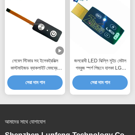
লেবেল স্টিকার সহ ইলেকট্রনিক্স
জলরোধী LED ঝিল্লি সুইচ মেটাল
কাস্টমাইজড ব্যাকলাইট মেমব্রেন
গম্বুজ স্পর্শ পিছনে হালকা LGF
সুইচ
ডিজাইন
সেরা দাম পান
সেরা দাম পান
আমাদের সাথে যোগাযোগ
Shenzhen Lunfeng Technology Co.,