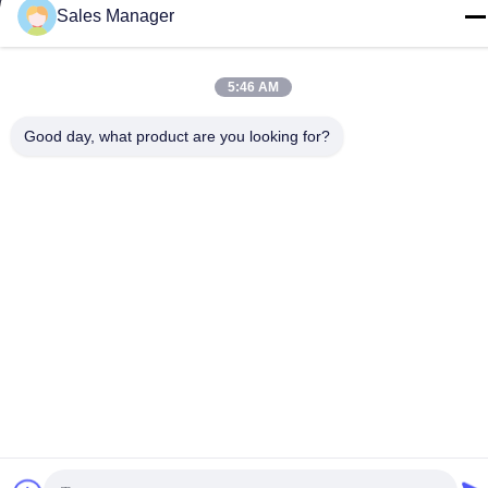
টেলিফোন
Sales Manager
86--13662697476
5:46 AM
Good day, what product are you looking for?
চীন ভালো মানের ধাতু গম্বুজ ঝিল্লি সুইচ সরবরাহকারী। কপিরাইট © -2026 Shenzhen
Lunfeng Technology Co., Ltd সমস্ত অধিকার সংরক্ষিত।
গোপনীয়তা নীতি
|
সাইট ম্যাপ