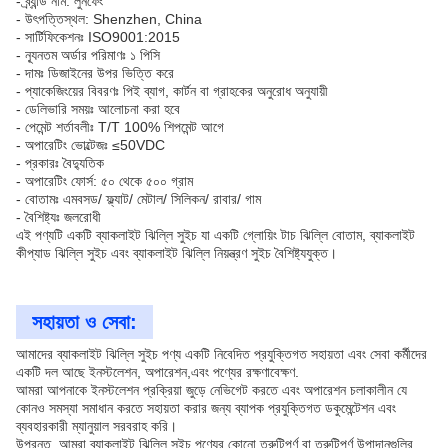
- ব্র্যান্ড নাম: লুনফেং
- উৎপত্তিস্থল: Shenzhen, China
- সার্টিফিকেশনঃ ISO9001:2015
- ন্যূনতম অর্ডার পরিমাণঃ ১ পিসি
- দামঃ ডিজাইনের উপর ভিত্তি করে
- প্যাকেজিংয়ের বিবরণঃ পিই ব্যাগ, কার্টন বা গ্রাহকের অনুরোধ অনুযায়ী
- ডেলিভারি সময়ঃ আলোচনা করা হবে
- পেমেন্ট শর্তাবলীঃ T/T 100% শিপমেন্ট আগে
- অপারেটিং ভোল্টেজঃ ≤50VDC
- প্রকারঃ বৈদ্যুতিক
- অপারেটিং ফোর্স: ৫০ থেকে ৫০০ গ্রাম
- বোতামঃ এমবসড/ ফ্ল্যাট/ মেটাল/ সিলিকন/ রাবার/ গাম
- বৈশিষ্ট্যঃ জলরোধী
এই পণ্যটি একটি ব্যাকলাইট ঝিল্লি সুইচ যা একটি গ্লোয়িং টাচ ঝিল্লি বোতাম, ব্যাকলাইট
কীপ্যাড ঝিল্লি সুইচ এবং ব্যাকলাইট ঝিল্লি নিয়ন্ত্রণ সুইচ বৈশিষ্ট্যযুক্ত।
সহায়তা ও সেবা:
আমাদের ব্যাকলাইট ঝিল্লি সুইচ পণ্য একটি নিবেদিত প্রযুক্তিগত সহায়তা এবং সেবা কর্মীদের
একটি দল আছে ইনস্টলেশন, অপারেশন,এবং পণ্যের রক্ষণাবেক্ষণ.
আমরা আপনাকে ইনস্টলেশন প্রক্রিয়া জুড়ে নেভিগেট করতে এবং অপারেশন চলাকালীন যে
কোনও সমস্যা সমাধান করতে সহায়তা করার জন্য ব্যাপক প্রযুক্তিগত ডকুমেন্টেশন এবং
ব্যবহারকারী ম্যানুয়াল সরবরাহ করি।
উপরন্তু, আমরা ব্যাকলাইট ঝিল্লি সুইচ পণ্যের কোনো ত্রুটিপূর্ণ বা ত্রুটিপূর্ণ উপাদানগুলির