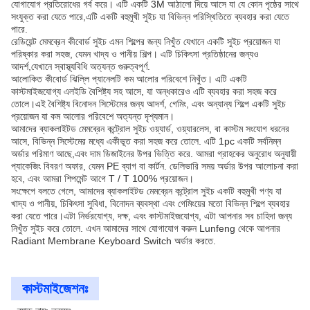
যোগাযোগ প্রতিরোধের গর্ব করে। এটি একটি 3M আঠালো দিয়ে আসে যা যে কোন পৃষ্ঠের সাথে
সংযুক্ত করা যেতে পারে,এটি একটি বহুমুখী সুইচ যা বিভিন্ন পরিস্থিতিতে ব্যবহার করা যেতে
পারে.
রেডিয়েন্ট মেমব্রেন কীবোর্ড সুইচ এমন শিল্পের জন্য নিখুঁত যেখানে একটি সুইচ প্রয়োজন যা
পরিষ্কার করা সহজ, যেমন খাদ্য ও পানীয় শিল্প। এটি চিকিৎসা প্রতিষ্ঠানের জন্যও
আদর্শ,যেখানে স্বাস্থ্যবিধি অত্যন্ত গুরুত্বপূর্ণ.
আলোকিত কীবোর্ড ঝিল্লি প্যানেলটি কম আলোর পরিবেশে নিখুঁত। এটি একটি
কাস্টমাইজযোগ্য এলইডি বৈশিষ্ট্য সহ আসে, যা অন্ধকারেও এটি ব্যবহার করা সহজ করে
তোলে।এই বৈশিষ্ট্য বিনোদন সিস্টেমের জন্য আদর্শ, গেমিং, এবং অন্যান্য শিল্পে একটি সুইচ
প্রয়োজন যা কম আলোর পরিবেশে অত্যন্ত দৃশ্যমান।
আমাদের ব্যাকলাইটড মেমব্রেন কন্ট্রোল সুইচ ওয়্যার্ড, ওয়্যারলেস, বা কাস্টম সংযোগ ধরনের
আসে, বিভিন্ন সিস্টেমের মধ্যে একীভূত করা সহজ করে তোলে. এটি 1pc একটি সর্বনিম্ন
অর্ডার পরিমাণ আছে,এবং দাম ডিজাইনের উপর ভিত্তি করে. আমরা গ্রাহকের অনুরোধ অনুযায়ী
প্যাকেজিং বিবরণ অফার, যেমন PE ব্যাগ বা কার্টন. ডেলিভারি সময় অর্ডার উপর আলোচনা করা
হবে, এবং আমরা শিপমেন্ট আগে T / T 100% প্রয়োজন।
সংক্ষেপে বলতে গেলে, আমাদের ব্যাকলাইটড মেমব্রেন কন্ট্রোল সুইচ একটি বহুমুখী পণ্য যা
খাদ্য ও পানীয়, চিকিৎসা সুবিধা, বিনোদন ব্যবস্থা এবং গেমিংয়ের মতো বিভিন্ন শিল্পে ব্যবহার
করা যেতে পারে।এটা নির্ভরযোগ্য, দক্ষ, এবং কাস্টমাইজযোগ্য, এটা আপনার সব চাহিদা জন্য
নিখুঁত সুইচ করে তোলে. এখন আমাদের সাথে যোগাযোগ করুন Lunfeng থেকে আপনার
Radiant Membrane Keyboard Switch অর্ডার করতে.
কাস্টমাইজেশনঃ