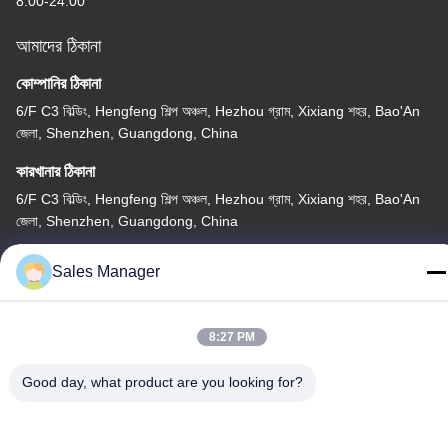
8:00-24:00
আমাদের ঠিকানা
কোম্পানির ঠিকানা
6/F C3 বিল্ডিং, Hengfeng শিল্প অঞ্চল, Hezhou গ্রাম, Xixiang শহর, Bao'An
জেলা, Shenzhen, Guangdong, China
কারখানার ঠিকানা
6/F C3 বিল্ডিং, Hengfeng শিল্প অঞ্চল, Hezhou গ্রাম, Xixiang শহর, Bao'An
জেলা, Shenzhen, Guangdong, China
টেলিফোন
Sales Manager
86--13662697476
8:27 PM
Good day, what product are you looking for?
চীন ভালো মানের ধাতু গম্বুজ ঝিল্লি সুইচ সরবরাহকারী। কপিরাইট © -2026 Shenzhen
Lunfeng Technology Co., Ltd সমস্ত অধিকার সংরক্ষিত।