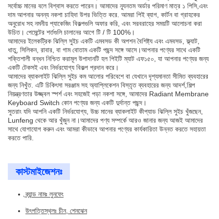
সর্বোচ্চ মানের বলে বিশ্বাস করতে পারেন। আমাদের ন্যূনতম অর্ডার পরিমাণ মাত্র ১ পিসি,এবং
দাম আপনার অনন্য নকশা চাহিদা উপর ভিত্তি করে. আমরা পিই ব্যাগ, কার্টন বা গ্রাহকের
অনুরোধ সহ নমনীয় প্যাকেজিং বিকল্পগুলি অফার করি, এবং সরবরাহের সময়টি আলোচনা করা
উচিত। পেমেন্টের শর্তগুলি চালানের আগে টি / টি 100%।
আমাদের ইলেকট্রিক ঝিল্লি সুইচ একটি এমবসড কী অপশন বৈশিষ্ট্য এবং এমবসড, ফ্ল্যাট,
ধাতু, সিলিকন, রাবার, বা গাম বোতাম একটি পছন্দ সঙ্গে আসে।আপনার পণ্যের সাথে একটি
শক্তিশালী বন্ধন নিশ্চিত করামূল উপাদানটি হল পিইটি ম্যাট এফ১৫০, যা আপনার পণ্যের জন্য
একটি টেকসই এবং নির্ভরযোগ্য বিকল্প প্রদান করে।
আমাদের ব্যাকলাইট ঝিল্লি সুইচ কম আলোর পরিবেশে বা যেখানে দৃশ্যমানতা সীমিত ব্যবহারের
জন্য নিখুঁত. এটি চিকিৎসা সরঞ্জাম সহ অ্যাপ্লিকেশন বিস্তৃত ব্যবহারের জন্য আদর্শ,শিল্প
নিয়ন্ত্রণতার উজ্জ্বল স্পর্শ এবং সহজেই পড়া নকশা সঙ্গে, আমাদের Radiant Membrane
Keyboard Switch কোন পণ্যের জন্য একটি দুর্দান্ত পছন্দ।
সুতরাং যদি আপনি একটি নির্ভরযোগ্য, উচ্চ মানের ব্যাকলাইট কীপ্যাড ঝিল্লি সুইচ খুঁজছেন,
Lunfeng থেকে আর খুঁজুন না।আমাদের পণ্য সম্পর্কে আরও জানার জন্য আজই আমাদের
সাথে যোগাযোগ করুন এবং আমরা কীভাবে আপনার পণ্যের কার্যকারিতা উন্নত করতে সহায়তা
করতে পারি.
কাস্টমাইজেশনঃ
ব্র্যান্ড নামঃ লুনফেং
উৎপত্তিস্থলঃ চীন, শেনঝেন