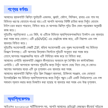
পণ্যের বর্ণনাঃ
আমাদের ব্যাকলাইট ঝিল্লি স্যুইচটি এমবসড, ফ্ল্যাট, মেটাল, সিলিকন, রাবার এবং গাম সহ
বিভিন্ন ধরণের বোতামে পাওয়া যায়।এই আপনি আপনার নির্দিষ্ট চাহিদা জন্য নিখুঁত বোতাম
টাইপ চয়ন করতে পারবেন, নিশ্চিত করে যে আপনার ঝিল্লি সুইচ ঠিক যেমন প্রয়োজন অনুযায়ী
কাজ করে।
সুইচটির প্রান্তিকতা ২.৫৪ মিমি, যা এটিকে বিভিন্ন অ্যাপ্লিকেশনগুলিতে ইনস্টল এবং ব্যবহার
করা সহজ করে তোলে। এটি ≤50VDC এর ভোল্টেজে কাজ করে, এটি নিরাপদ এবং দক্ষ
ব্যবহার নিশ্চিত করে।
সুইচটির সংযোগকারী লেজটি ZIF, মহিলা সংযোগকারী এবং পুরুষ সংযোগকারী সহ বিভিন্ন
বিকল্পে উপলব্ধ। এটি আপনার বিদ্যমান সিস্টেমে সুইচটি সংযুক্ত করা সহজ করে
তোলে,আপনার সরঞ্জামগুলির সাথে এটি নির্বিঘ্নে কাজ করে তা নিশ্চিত করা.
আমাদের এলইডি ব্যাকলাইট মেম্ব্রান কীপ্যাডের অন্যতম মূল বৈশিষ্ট্য হল কাস্টমাইজড
এলইডি। এটি আপনাকে আপনার সুইচটির জন্য নিখুঁত আলো বেছে নিতে দেয়,যে কোনও
আলোর অবস্থার মধ্যে এটি খুব দৃশ্যমান এবং ব্যবহার করা সহজ.
আমাদের ব্যাকলাইট ঝিল্লি সুইচ শিল্প নিয়ন্ত্রণ ব্যবস্থা, চিকিৎসা সরঞ্জাম, এবং ভোক্তা
ইলেকট্রনিক্স সহ বিভিন্ন অ্যাপ্লিকেশনের জন্য নিখুঁত পছন্দ।এটি একটি নির্ভরযোগ্য এবং দক্ষ
সমাধান প্রদান করার জন্য ডিজাইন করা হয়েছে যা ব্যবহার করা সহজ এবং উচ্চ দৃশ্যমান.
অ্যাপ্লিকেশনঃ
আইএসও ৯০০১ঃ২০১৫ সার্টিফিকেশন সহ, আপনি আমাদের রেডিয়েন্ট মেমব্রেন কীবোর্ড সুইচকে