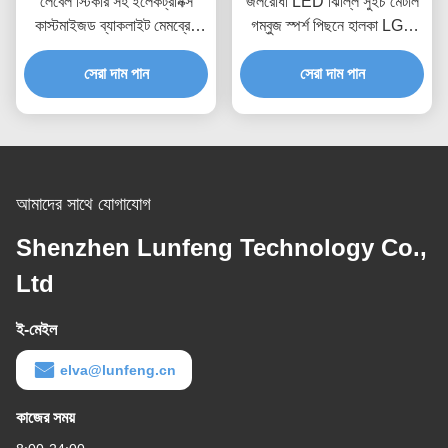
লেবেল স্টিকার সহ ইলেকট্রনিক্স
জলরোধী LED ঝিল্লি সুইচ মেটাল
কাস্টমাইজড ব্যাকলাইট মেমব্রেন
গম্বুজ স্পর্শ পিছনে হালকা LGF
সুইচ
ডিজাইন
সেরা দাম পান
সেরা দাম পান
আমাদের সাথে যোগাযোগ
Shenzhen Lunfeng Technology Co.,
Ltd
ই-মেইল
elva@lunfeng.cn
কাজের সময়