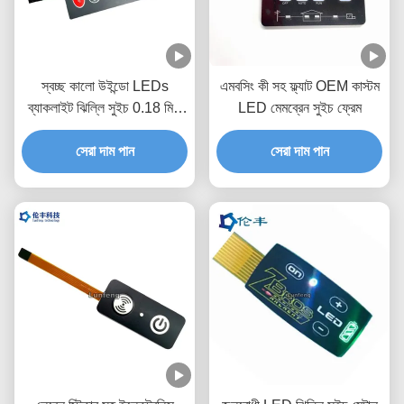
স্বচ্ছ কালো উইন্ডো LEDs
এমবসিং কী সহ ফ্ল্যাট OEM কাস্টম
ব্যাকলাইট ঝিল্লি সুইচ 0.18 মিমি
LED মেমব্রেন সুইচ ফ্রেম
পিইটি
সেরা দাম পান
সেরা দাম পান