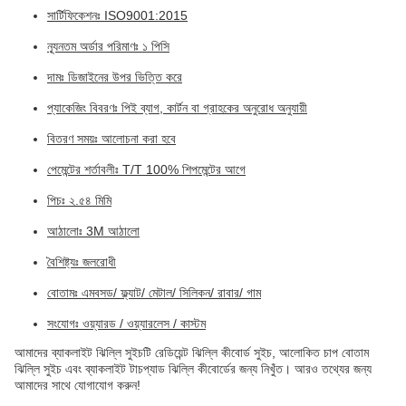
সার্টিফিকেশনঃ ISO9001:2015
ন্যূনতম অর্ডার পরিমাণঃ ১ পিসি
দামঃ ডিজাইনের উপর ভিত্তি করে
প্যাকেজিং বিবরণঃ পিই ব্যাগ, কার্টন বা গ্রাহকের অনুরোধ অনুযায়ী
বিতরণ সময়ঃ আলোচনা করা হবে
পেমেন্টের শর্তাবলীঃ T/T 100% শিপমেন্টের আগে
পিচঃ ২.৫৪ মিমি
আঠালোঃ 3M আঠালো
বৈশিষ্ট্যঃ জলরোধী
বোতামঃ এমবসড/ ফ্ল্যাট/ মেটাল/ সিলিকন/ রাবার/ গাম
সংযোগঃ ওয়্যারড / ওয়্যারলেস / কাস্টম
আমাদের ব্যাকলাইট ঝিল্লি সুইচটি রেডিয়েন্ট ঝিল্লি কীবোর্ড সুইচ, আলোকিত চাপ বোতাম
ঝিল্লি সুইচ এবং ব্যাকলাইট টাচপ্যাড ঝিল্লি কীবোর্ডের জন্য নিখুঁত। আরও তথ্যের জন্য
আমাদের সাথে যোগাযোগ করুন!