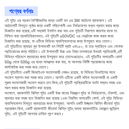
পণ্যের বর্ণনাঃ
এই সুইচ এর প্রধান বৈশিষ্ট্যগুলির মধ্যে একটি হল এর 3M আঠালো ব্যাকআপ। এই
আঠালোটি বিস্তৃত পৃষ্ঠের জন্য একটি শক্তিশালী এবং নির্ভরযোগ্য বন্ধন প্রদান করার জন্য
ডিজাইন করা হয়েছে,এটি সহজেই ইনস্টল করা যায় এবং সুইচটি নিরাপদে জায়গায় থাকে তা
নিশ্চিত করা হয়অতিরিক্তভাবে, এই সুইচটি ≤50VDC এর ভোল্টেজে কাজ করার জন্য
ডিজাইন করা হয়েছে, যা এটিকে বিভিন্ন অ্যাপ্লিকেশনের জন্য উপযুক্ত করে তোলে।
এই সুইচটিতে ব্যবহৃত মূল উপাদানটি হল পিইটি ম্যাট এফ১৫০, যা তার স্থায়িত্ব এবং পোশাক
প্রতিরোধের জন্য পরিচিত। এই উপাদানটি উচ্চ এবং নিম্ন তাপমাত্রা উভয়ই প্রতিরোধী,এটি
বিভিন্ন পরিবেশে ব্যবহারের জন্য উপযুক্ত করে তোলেএছাড়াও, এই সুইচটির অপারেটিং ফোর্স
50g থেকে 500g এর মধ্যে সামঞ্জস্য করা যায়, যা আপনার নির্দিষ্ট প্রয়োজনের জন্য
কাস্টমাইজ করা সহজ করে তোলে।
এই সুইচটিতে একটি জিআইএফ সংযোগকারী লেজও রয়েছে, যা বিভিন্ন ডিভাইসের সাথে
সংযোগ স্থাপন করা সহজ করে তোলে। আপনি এটিকে একটি মহিলা সংযোগকারী বা একটি
পুরুষ সংযোগকারী সংযোগ করতে চান কিনা,এই সুইচটি প্রক্রিয়াটিকে যতটা সম্ভব সহজ এবং
সরল করার জন্য ডিজাইন করা হয়েছে.
সংক্ষেপে, ব্যাকলাইট ঝিল্লি সুইচ একটি উচ্চ মানের নিয়ন্ত্রণ সুইচ যা নির্ভরযোগ্য, টেকসই, এবং
ব্যবহার করা সহজ হতে ডিজাইন করা হয়েছে।এবং নিয়মিত অপারেটিং ফোর্স, এই সুইচ বিভিন্ন
অ্যাপ্লিকেশন বিস্তৃত ব্যবহারের জন্য উপযুক্ত. আপনি একটি উজ্জ্বল ঝিল্লি কীবোর্ড সুইচ
প্রয়োজন কিনা, একটি ব্যাকলাইট কীবোর্ড ঝিল্লি সুইচ,অথবা ব্যাকলাইটড মেম্ব্রেন কন্ট্রোল
সুইচ, এই সুইচটি আপনার চাহিদা পূরণ করবে।