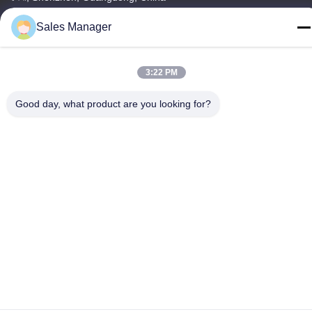
টেলিফোন
Sales Manager
86--13662697476
3:22 PM
Good day, what product are you looking for?
চীন ভালো মানের ধাতু গম্বুজ ঝিল্লি সুইচ সরবরাহকারী। কপিরাইট © -2026 Shenzhen
Lunfeng Technology Co., Ltd সমস্ত অধিকার সংরক্ষিত।
গোপনীয়তা নীতি
|
সাইট ম্যাপ