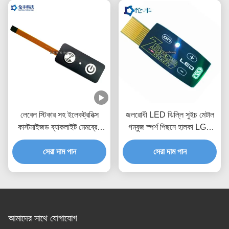
লেবেল স্টিকার সহ ইলেকট্রনিক্স
জলরোধী LED ঝিল্লি সুইচ মেটাল
কাস্টমাইজড ব্যাকলাইট মেমব্রেন
গম্বুজ স্পর্শ পিছনে হালকা LGF
সুইচ
ডিজাইন
সেরা দাম পান
সেরা দাম পান
আমাদের সাথে যোগাযোগ