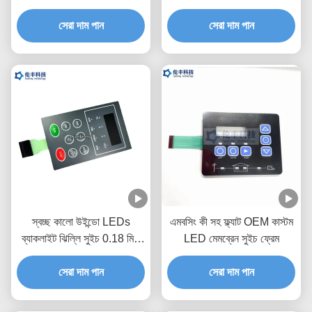
সেরা দাম পান
সেরা দাম পান
স্বচ্ছ কালো উইন্ডো LEDs
এমবসিং কী সহ ফ্ল্যাট OEM কাস্টম
ব্যাকলাইট ঝিল্লি সুইচ 0.18 মিমি
LED মেমব্রেন সুইচ ফ্রেম
পিইটি
সেরা দাম পান
সেরা দাম পান