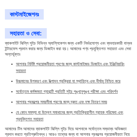
কাস্টমাইজেশনঃ
সহায়তা ও সেবা:
ব্যাকলাইট ঝিল্লি সুইচ বিভিন্ন অ্যাপ্লিকেশন জন্য একটি নির্ভরযোগ্য এবং ব্যবহারকারী বান্ধব
ইন্টারফেস প্রদান করার জন্য ডিজাইন করা হয়। আমাদের পণ্য প্রযুক্তিগত সহায়তা এবং সেবা
অন্তর্ভুক্তঃ
আপনার নির্দিষ্ট প্রয়োজনীয়তা পূরণের জন্য কাস্টমাইজড ডিজাইন এবং ইঞ্জিনিয়ারিং
সহায়তা
উচ্চমানের উপকরণ এবং উত্পাদন প্রক্রিয়া যা স্থায়িত্ব এবং দীর্ঘায়ু নিশ্চিত করে
সর্বোত্তম কর্মক্ষমতা গ্যারান্টি প্রতিটি সুইচ পুঙ্খানুপুঙ্খ পরীক্ষা এবং পরিদর্শন
আপনার প্রকল্পের সময়সীমা পূরণের জন্য দ্রুত এবং দক্ষ বিতরণ সময়
যে কোন সমস্যা বা উদ্বেগ সমাধানের জন্য প্রতিক্রিয়াশীল গ্রাহক পরিষেবা এবং
প্রযুক্তিগত সহায়তা
আমাদের টিম আমাদের ব্যাকলাইট ঝিল্লি সুইচ দিয়ে আপনাকে সর্বোত্তম সম্ভাব্য অভিজ্ঞতা
প্রদান করতে প্রতিশ্রুতিবদ্ধ। আরও তথ্যের জন্য বা আপনার প্রকল্পের প্রয়োজনীয়তা নিয়ে