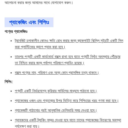
আলোচনা করার জন্য আমাদের সাথে যোগাযোগ করুন।
প্যাকেজিং এবং শিপিংঃ
পণ্যের প্যাকেজিংঃ
ট্রানজিট চলাকালীন কোনও ক্ষতি রোধ করার জন্য ব্যাকলাইট ঝিল্লি সুইচটি একটি সিল
করা প্লাস্টিকের ব্যাগে প্যাক করা হবে।
তারপর পণ্যটি একটি কার্ডবোর্ড বাক্সে রাখা হবে যাতে পণ্যটি নিখুঁত অবস্থায় পৌঁছেছে
তা নিশ্চিত করার জন্য পর্যাপ্ত পরিমাণে প্যাডিং রয়েছে।
বাক্সে পণ্যের নাম, পরিমাণ এবং অন্য কোন প্রাসঙ্গিক তথ্য থাকবে।
শিপিং:
পণ্যটি একটি নির্ভরযোগ্য কুরিয়ার সার্ভিসের মাধ্যমে পাঠানো হবে।
প্যাকেজের ওজন এবং গন্তব্যের উপর ভিত্তি করে শিপিংয়ের খরচ গণনা করা হবে।
প্যাকেজটি পাঠানোর পরই আনুমানিক ডেলিভারি সময় দেওয়া হবে।
গ্রাহকদের একটি ট্র্যাকিং নম্বর দেওয়া হবে যাতে তাদের প্যাকেজের বিতরণের অবস্থা
পর্যবেক্ষণ করা যায়।