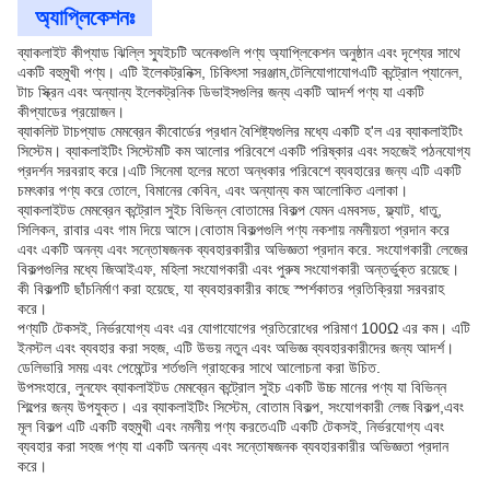
অ্যাপ্লিকেশনঃ
ব্যাকলাইট কীপ্যাড ঝিল্লি স্যুইচটি অনেকগুলি পণ্য অ্যাপ্লিকেশন অনুষ্ঠান এবং দৃশ্যের সাথে
একটি বহুমুখী পণ্য। এটি ইলেকট্রনিক্স, চিকিৎসা সরঞ্জাম,টেলিযোগাযোগএটি কন্ট্রোল প্যানেল,
টাচ স্ক্রিন এবং অন্যান্য ইলেকট্রনিক ডিভাইসগুলির জন্য একটি আদর্শ পণ্য যা একটি
কীপ্যাডের প্রয়োজন।
ব্যাকলিট টাচপ্যাড মেমব্রেন কীবোর্ডের প্রধান বৈশিষ্ট্যগুলির মধ্যে একটি হ'ল এর ব্যাকলাইটিং
সিস্টেম। ব্যাকলাইটিং সিস্টেমটি কম আলোর পরিবেশে একটি পরিষ্কার এবং সহজেই পঠনযোগ্য
প্রদর্শন সরবরাহ করে।এটি সিনেমা হলের মতো অন্ধকার পরিবেশে ব্যবহারের জন্য এটি একটি
চমৎকার পণ্য করে তোলে, বিমানের কেবিন, এবং অন্যান্য কম আলোকিত এলাকা।
ব্যাকলাইটড মেমব্রেন কন্ট্রোল সুইচ বিভিন্ন বোতামের বিকল্প যেমন এমবসড, ফ্ল্যাট, ধাতু,
সিলিকন, রাবার এবং গাম দিয়ে আসে।বোতাম বিকল্পগুলি পণ্য নকশায় নমনীয়তা প্রদান করে
এবং একটি অনন্য এবং সন্তোষজনক ব্যবহারকারীর অভিজ্ঞতা প্রদান করে. সংযোগকারী লেজের
বিকল্পগুলির মধ্যে জিআইএফ, মহিলা সংযোগকারী এবং পুরুষ সংযোগকারী অন্তর্ভুক্ত রয়েছে।
কী বিকল্পটি ছাঁচনির্মাণ করা হয়েছে, যা ব্যবহারকারীর কাছে স্পর্শকাতর প্রতিক্রিয়া সরবরাহ
করে।
পণ্যটি টেকসই, নির্ভরযোগ্য এবং এর যোগাযোগের প্রতিরোধের পরিমাণ 100Ω এর কম। এটি
ইনস্টল এবং ব্যবহার করা সহজ, এটি উভয় নতুন এবং অভিজ্ঞ ব্যবহারকারীদের জন্য আদর্শ।
ডেলিভারি সময় এবং পেমেন্টের শর্তগুলি গ্রাহকের সাথে আলোচনা করা উচিত.
উপসংহারে, লুনফেং ব্যাকলাইটড মেমব্রেন কন্ট্রোল সুইচ একটি উচ্চ মানের পণ্য যা বিভিন্ন
শিল্পের জন্য উপযুক্ত। এর ব্যাকলাইটিং সিস্টেম, বোতাম বিকল্প, সংযোগকারী লেজ বিকল্প,এবং
মূল বিকল্প এটি একটি বহুমুখী এবং নমনীয় পণ্য করতেএটি একটি টেকসই, নির্ভরযোগ্য এবং
ব্যবহার করা সহজ পণ্য যা একটি অনন্য এবং সন্তোষজনক ব্যবহারকারীর অভিজ্ঞতা প্রদান
করে।