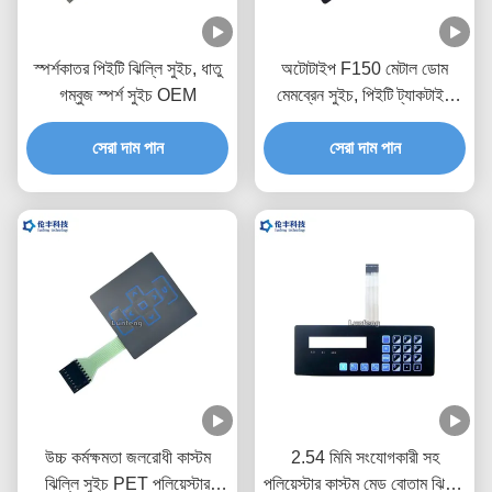
স্পর্শকাতর পিইটি ঝিল্লি সুইচ, ধাতু
অটোটাইপ F150 মেটাল ডোম
গম্বুজ স্পর্শ সুইচ OEM
মেমব্রেন সুইচ, পিইটি ট্যাকটাইল
সুইচ কীপ্যাড
সেরা দাম পান
সেরা দাম পান
উচ্চ কর্মক্ষমতা জলরোধী কাস্টম
2.54 মিমি সংযোগকারী সহ
ঝিল্লি সুইচ PET পলিয়েস্টার
পলিয়েস্টার কাস্টম মেড বোতাম ঝিল্লি