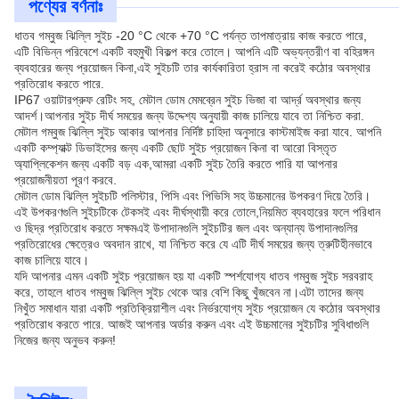
পণ্যের বর্ণনাঃ
ধাতব গম্বুজ ঝিল্লি সুইচ -20 °C থেকে +70 °C পর্যন্ত তাপমাত্রায় কাজ করতে পারে,
এটি বিভিন্ন পরিবেশে একটি বহুমুখী বিকল্প করে তোলে। আপনি এটি অভ্যন্তরীণ বা বহিরঙ্গন
ব্যবহারের জন্য প্রয়োজন কিনা,এই সুইচটি তার কার্যকারিতা হ্রাস না করেই কঠোর অবস্থার
প্রতিরোধ করতে পারে.
IP67 ওয়াটারপ্রুফ রেটিং সহ, মেটাল ডোম মেমব্রেন সুইচ ভিজা বা আর্দ্র অবস্থার জন্য
আদর্শ।আপনার সুইচ দীর্ঘ সময়ের জন্য উদ্দেশ্য অনুযায়ী কাজ চালিয়ে যাবে তা নিশ্চিত করা.
মেটাল গম্বুজ ঝিল্লি সুইচ আকার আপনার নির্দিষ্ট চাহিদা অনুসারে কাস্টমাইজ করা যাবে. আপনি
একটি কম্প্যাক্ট ডিভাইসের জন্য একটি ছোট সুইচ প্রয়োজন কিনা বা আরো বিস্তৃত
অ্যাপ্লিকেশন জন্য একটি বড় এক,আমরা একটি সুইচ তৈরি করতে পারি যা আপনার
প্রয়োজনীয়তা পূরণ করবে.
মেটাল ডোম ঝিল্লি সুইচটি পলিস্টার, পিসি এবং পিভিসি সহ উচ্চমানের উপকরণ দিয়ে তৈরি।
এই উপকরণগুলি সুইচটিকে টেকসই এবং দীর্ঘস্থায়ী করে তোলে,নিয়মিত ব্যবহারের ফলে পরিধান
ও ছিদ্র প্রতিরোধ করতে সক্ষমএই উপাদানগুলি সুইচটির জল এবং অন্যান্য উপাদানগুলির
প্রতিরোধের ক্ষেত্রেও অবদান রাখে, যা নিশ্চিত করে যে এটি দীর্ঘ সময়ের জন্য ত্রুটিহীনভাবে
কাজ চালিয়ে যাবে।
যদি আপনার এমন একটি সুইচ প্রয়োজন হয় যা একটি স্পর্শযোগ্য ধাতব গম্বুজ সুইচ সরবরাহ
করে, তাহলে ধাতব গম্বুজ ঝিল্লি সুইচ থেকে আর বেশি কিছু খুঁজবেন না।এটা তাদের জন্য
নিখুঁত সমাধান যারা একটি প্রতিক্রিয়াশীল এবং নির্ভরযোগ্য সুইচ প্রয়োজন যে কঠোর অবস্থার
প্রতিরোধ করতে পারে. আজই আপনার অর্ডার করুন এবং এই উচ্চমানের সুইচটির সুবিধাগুলি
নিজের জন্য অনুভব করুন!