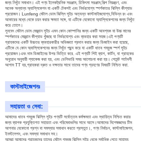
জন্য নিখুঁত সমাধান। এই পণ্য ইলেকট্রনিক সরঞ্জাম, চিকিৎসা সরঞ্জাম,শিল্প নিয়ন্ত্রণ, এবং
অনেক অন্যান্য অ্যাপ্লিকেশন যা একটি টেকসই এবং নির্ভরযোগ্য স্পর্শকাতর ঝিল্লি কীপ্যাড
প্রয়োজন। Lunfeng মেটাল ডোম ঝিল্লি সুইচ অত্যন্ত কাস্টমাইজযোগ্য,বিভিন্ন রং এবং
আকারের মধ্যে থেকে চয়ন করার ক্ষমতা সঙ্গে, যা এটিকে যেকোনো অ্যাপ্লিকেশনের জন্য নিখুঁত
করে তোলে।
লুনফেং মেটাল ডোম মেম্ব্রান সুইচ এমন কোন কোম্পানির জন্য একটি আবশ্যক যা উচ্চ মানের
স্পর্শকাতর মেম্ব্রান কীপ্যাড খুঁজছে যা নির্ভরযোগ্য এবং ব্যবহার করা সহজ।এই পণ্যটি
গ্রাহকদের একটি উচ্চতর ব্যবহারকারীর অভিজ্ঞতা প্রদান করার জন্য ডিজাইন করা হয়েছে,
এটিকে যে কোন অ্যাপ্লিকেশনের জন্য নিখুঁত পছন্দ করে যা একটি ধাতব গম্বুজ স্পর্শ সুইচ
প্রয়োজন।এবং দাম ডিজাইনের উপর ভিত্তি করে. এই পণ্যটি পিই ব্যাগ, কার্টন, বা গ্রাহকের
অনুরোধ অনুযায়ী প্যাকেজ করা হয়, এবং ডেলিভারি সময় আলোচনা করা হয়। পেমেন্ট শর্তাবলী
আগাম TT হয়,গ্রাহকরা দ্রুত ও দক্ষতার সাথে তাদের পণ্য গ্রহণের বিষয়টি নিশ্চিত করা.
কাস্টমাইজেশনঃ
সহায়তা ও সেবা:
আমাদের ধাতব গম্বুজ ঝিল্লি সুইচ পণ্যটি সর্বোত্তম কর্মক্ষমতা এবং স্থায়িত্ব নিশ্চিত করার
জন্য ব্যাপক প্রযুক্তিগত সহায়তা এবং পরিষেবাগুলির সাথে আসে।আমাদের বিশেষজ্ঞদের টিম
আপনার যেকোনো প্রশ্ন বা সমস্যার সমাধান করতে প্রস্তুত।, পণ্য নির্বাচন, কাস্টমাইজেশন,
ইনস্টলেশন, এবং সমস্যা সমাধান সহ।
আমরা আমাদের গ্রাহকদের তাদের মেটাল গম্বুজ ঝিল্লি সুইচ থেকে সর্বাধিক পেতে সাহায্য