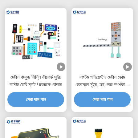
মেটাল গম্বুজ ঝিল্লি কীবোর্ড সুইচ
কাস্টম পলিয়েস্টার মেটাল ডোম
কাস্টম তৈরি ম্যাট / চকচকে বোতাম
মেমব্রেন সুইচ, দুই লেজ স্পর্শকাতর
মেটাল ডোম সুইচ
সেরা দাম পান
সেরা দাম পান