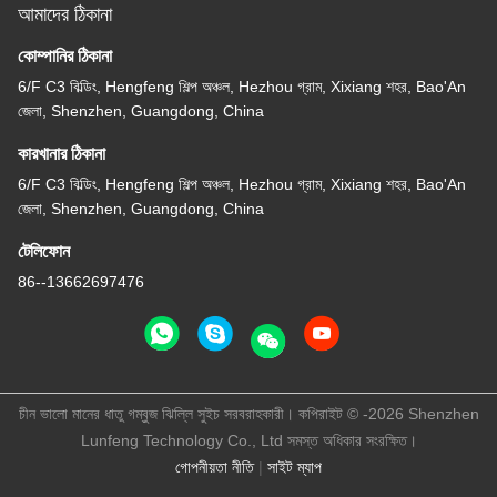
আমাদের ঠিকানা
কোম্পানির ঠিকানা
6/F C3 বিল্ডিং, Hengfeng শিল্প অঞ্চল, Hezhou গ্রাম, Xixiang শহর, Bao'An
জেলা, Shenzhen, Guangdong, China
কারখানার ঠিকানা
6/F C3 বিল্ডিং, Hengfeng শিল্প অঞ্চল, Hezhou গ্রাম, Xixiang শহর, Bao'An
জেলা, Shenzhen, Guangdong, China
টেলিফোন
86--13662697476
চীন ভালো মানের ধাতু গম্বুজ ঝিল্লি সুইচ সরবরাহকারী। কপিরাইট © -2026 Shenzhen
Lunfeng Technology Co., Ltd সমস্ত অধিকার সংরক্ষিত।
গোপনীয়তা নীতি
|
সাইট ম্যাপ