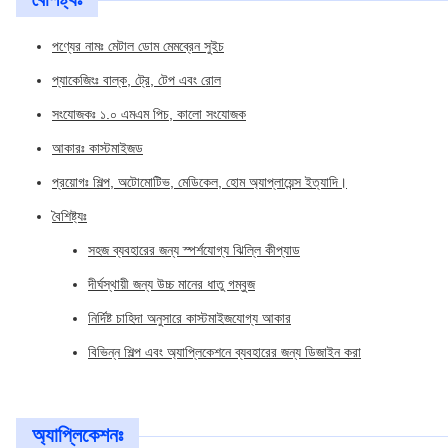
পণ্যের নামঃ মেটাল ডোম মেমব্রেন সুইচ
প্যাকেজিংঃ বাল্ক, ট্রে, টেপ এবং রোল
সংযোজকঃ ১.০ এমএম পিচ, কালো সংযোজক
আকারঃ কাস্টমাইজড
প্রয়োগঃ শিল্প, অটোমোটিভ, মেডিকেল, হোম অ্যাপ্লায়েন্স ইত্যাদি।
বৈশিষ্ট্যঃ
সহজ ব্যবহারের জন্য স্পর্শযোগ্য ঝিল্লি কীপ্যাড
দীর্ঘস্থায়ী জন্য উচ্চ মানের ধাতু গম্বুজ
নির্দিষ্ট চাহিদা অনুসারে কাস্টমাইজযোগ্য আকার
বিভিন্ন শিল্প এবং অ্যাপ্লিকেশনে ব্যবহারের জন্য ডিজাইন করা
অ্যাপ্লিকেশনঃ