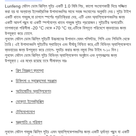
Lunfeng মেটাল ডোম ঝিল্লি সুইচ একটি 1.0 মিমি পিচ, কালো সংযোগকারী দিয়ে সজ্জিত
করা হয় যা অন্যান্য ইলেকট্রনিক উপাদানগুলির সাথে সহজ সংযোগের অনুমতি দেয়। সুইচ টাইপ
একটি ধাতব গম্বুজ,যা চাপলে স্পর্শের প্রতিক্রিয়া দেয়, এটি এমন অ্যাপ্লিকেশনগুলির জন্য
একটি আদর্শ পছন্দ যা একটি স্পর্শযোগ্য ধাতব গম্বুজ সুইচ প্রয়োজন। সুইচটির অপারেটিং
তাপমাত্রা পরিসীমা -20 °C থেকে +70 °C হয়,এটিকে বিস্তৃত পরিবেশে ব্যবহারের জন্য
উপযুক্ত করে তোলে.
লুনফেং মেটাল ডোম ঝিল্লি সুইচটি উচ্চমানের উপাদান যেমন পলিস্টার, পিসি এবং পিভিসি থেকে
তৈরি। এই উপাদানগুলি সুইচটির স্থায়িত্ব এবং দীর্ঘায়ু নিশ্চিত করে,এটি বিভিন্ন অ্যাপ্লিকেশনে
ব্যবহারের জন্য উপযুক্ত করে তোলে- স্যুইচ করার জন্য নমুনা লিড টাইম ৭-১০ দিন।
লুনফেং মেটাল ডোম ঝিল্লি সুইচ বিভিন্ন অ্যাপ্লিকেশন অনুষ্ঠান এবং দৃশ্যকল্পের জন্য
উপযুক্ত। এর মধ্যে রয়েছে তবে সীমাবদ্ধ নয়ঃ
শিল্প নিয়ন্ত্রণ ব্যবস্থা
চিকিৎসা ও স্বাস্থ্যসেবা সরঞ্জাম
অটোমোটিভ অ্যাপ্লিকেশন
ভোক্তা ইলেকট্রনিক্স
টেলিযোগাযোগ
যন্ত্রপাতি ও পরিমাপ
লুনফেং মেটাল গম্বুজ ঝিল্লি সুইচ এমন অ্যাপ্লিকেশনগুলির জন্য একটি দুর্দান্ত পছন্দ যা একটি