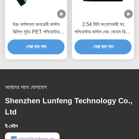
উচ্চ কর্মক্ষমতা জলরোধী কাস্টম
2.54 মিমি সংযোগকারী সহ
ঝিল্লি সুইচ PET পলিয়েস্টার
পলিয়েস্টার কাস্টম মেড বোতাম ঝিল্লি
উপাদান
সুইচ
সেরা দাম পান
সেরা দাম পান
আমাদের সাথে যোগাযোগ
Shenzhen Lunfeng Technology Co.,
Ltd
ই-মেইল
elva@lunfeng.cn