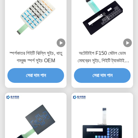
স্পর্শকাতর পিইটি ঝিল্লি সুইচ, ধাতু
অটোটাইপ F150 মেটাল ডোম
গম্বুজ স্পর্শ সুইচ OEM
মেমব্রেন সুইচ, পিইটি ট্যাকটাইল
সুইচ কীপ্যাড
সেরা দাম পান
সেরা দাম পান