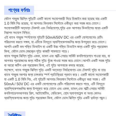
পণ্যের বর্ণনাঃ
মেটাল গম্বুজ ঝিল্লি সুইচটি একটি কালো সংযোগকারী দিয়ে ডিজাইন করা হয়েছে যার একটি
1.0 মিমি পিচ রয়েছে, যা আপনার বিদ্যমান সিস্টেমে একীভূত করা সহজ করে তোলে।
সংযোগকারীটি অত্যন্ত টেকসই এবং নির্ভরযোগ্য,সুইচ এবং আপনার ডিভাইসের মধ্যে একটি
নিরাপদ সংযোগ নিশ্চিত.
এই ধাতব গম্বুজ স্পর্শযোগ্য সুইচটি 50mA/50V DC এর একটি যোগাযোগের রেটিং
পরিচালনা করতে সক্ষম, যা এটিকে বিস্তৃত অ্যাপ্লিকেশনগুলির জন্য উপযুক্ত করে তোলে।
আপনি একটি কম শক্তি ডিভাইস বা একটি উচ্চ শক্তি ডিভাইস জন্য একটি সুইচ প্রয়োজন
কিনা, মেটাল ডোম মেমব্রেন সুইচ কাজটি সামলাতে পারে।
ধাতব গম্বুজ ঝিল্লি সুইচ একক, ডাবল এবং মাল্টি-লেয়ার সার্কিট কনফিগারেশনে পাওয়া যায়, যা
আপনার প্রয়োজনের জন্য সঠিক সুইচ খুঁজে পাওয়া সহজ করে তোলে।আপনি একটি সহজ সুইচ
বা আরো জটিল এক প্রয়োজন কিনা, এই সুইচ আপনাকে কভার করেছে.
সংক্ষেপে, ধাতব গম্বুজ ঝিল্লি সুইচ একটি অত্যন্ত নির্ভরযোগ্য এবং টেকসই সুইচ যা তার
ধাতব গম্বুজ নকশার জন্য চমৎকার স্পর্শ প্রতিক্রিয়া প্রদান করে। একটি কালো সংযোগকারী
যা একটি 1.0 মিমি পিচ, এই সুইচটি আপনার বিদ্যমান সিস্টেমে একীভূত করা সহজ। এটি
50mA / 50V DC এর একটি যোগাযোগের রেটিং পরিচালনা করতে পারে, এটি বিস্তৃত
অ্যাপ্লিকেশনগুলির জন্য উপযুক্ত করে তোলে এবং একক, ডাবল,এবং মাল্টি-লেয়ার সার্কিট
কনফিগারেশনআপনার শিল্প, অটোমোটিভ, মেডিকেল, হোম অ্যাপ্লায়েন্স বা অন্য কোনও
অ্যাপ্লিকেশনের জন্য সুইচ প্রয়োজন কিনা, মেটাল ডোম ঝিল্লি সুইচ একটি দুর্দান্ত পছন্দ।
বৈশিষ্ট্যঃ