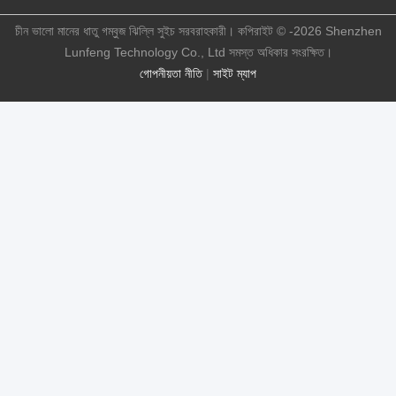
চীন ভালো মানের ধাতু গম্বুজ ঝিল্লি সুইচ সরবরাহকারী। কপিরাইট © -2026 Shenzhen
Lunfeng Technology Co., Ltd সমস্ত অধিকার সংরক্ষিত।
গোপনীয়তা নীতি
|
সাইট ম্যাপ