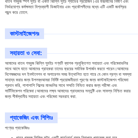
ধাতব গম্বুজ স্পর্শ সুইচ বা একটি ঝিল্লি সুইচ প্যাডের প্রয়োজন।এর উচ্চমানের নির্মাণ এবং
নির্ভরযোগ্য কর্মক্ষমতা বিশ্বব্যাপী ডিজাইনার এবং প্রকৌশলীদের মধ্যে এটি একটি জনপ্রিয়
পছন্দ করে তোলে.
কাস্টমাইজেশনঃ
সহায়তা ও সেবা:
আমাদের ধাতব গম্বুজ ঝিল্লি স্যুইচ পণ্যটি ব্যাপক প্রযুক্তিগত সহায়তা এবং পরিষেবাগুলির
সাথে আসে যাতে আমাদের গ্রাহকরা তাদের ক্রয়ের সর্বাধিক উপার্জন করতে পারেন।আমাদের
বিশেষজ্ঞদের দল ইনস্টলেশন বা অপারেশন সময় উত্থাপিত হতে পারে যে কোন প্রশ্ন বা সমস্যা
সাহায্য করার জন্য উপলব্ধআমরা নির্দিষ্ট প্রয়োজনীয়তা পূরণের জন্য কাস্টমাইজেশন পরিষেবা
প্রদান করি, পাশাপাশি শিল্পের মানগুলির সাথে সম্মতি নিশ্চিত করার জন্য পরীক্ষা এবং
সার্টিফিকেশন পরিষেবা।আমাদের লক্ষ্য আমাদের গ্রাহকদের সন্তুষ্টি এবং সাফল্য নিশ্চিত করার
জন্য শীর্ষস্থানীয় সহায়তা এবং পরিষেবা সরবরাহ করা.
প্যাকেজিং এবং শিপিংঃ
পণ্যের প্যাকেজিংঃ
ধাতব গম্বুজ ঝিল্লি সুইচ একটি কার্ডবোর্ড বাক্সে নিরাপদে প্যাকেজ করা হবে.