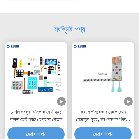
সংশ্লিষ্ট পণ্য
মেটাল গম্বুজ ঝিল্লি কীবোর্ড সুইচ
কাস্টম পলিয়েস্টার মেটাল ডোম
কাস্টম তৈরি ম্যাট / চকচকে বোতাম
মেমব্রেন সুইচ, দুই লেজ স্পর্শকাতর
মেটাল ডোম সুইচ
সেরা দাম পান
সেরা দাম পান