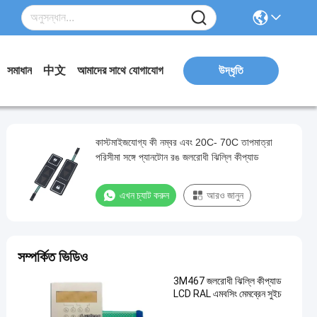
সমাধান
中文
আমাদের সাথে যোগাযোগ
উদ্ধৃতি
কাস্টমাইজযোগ্য কী নম্বর এবং 20C- 70C তাপমাত্রা
পরিসীমা সঙ্গে প্যানটোন রঙ জলরোধী ঝিল্লি কীপ্যাড
এখন চ্যাট করুন
আরও জানুন
সম্পর্কিত ভিডিও
3M467 জলরোধী ঝিল্লি কীপ্যাড
LCD RAL এমবসিং মেমব্রেন সুইচ