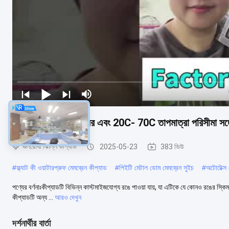
কাস্টমাইজযোগ্য কী নম্বর এবং 20C- 70C তাপমাত্রা পরিসীমা সঙ্গ
জলরোধী ঝিল্লি কীপ্যাড
2025-05-23
383 ভিউ
#
ফ্ল্যাট কী ওয়াটারপ্রুফ মেমব্রেন কীপ্যাড
#
পিইটি মেটাল ডোম মেমব্রেন সুইচ
#
অটোটেক্স
পণ্যের বর্ণনাঃকীপ্যাডটি বিভিন্ন কাস্টমাইজযোগ্য রঙে পাওয়া যায়, যা এটিকে যে কোনও রঙের স্কিম ব
কীপ্যাডটি অন্য ...
আরও দেখুন
দর্শনার্থীর বার্তা