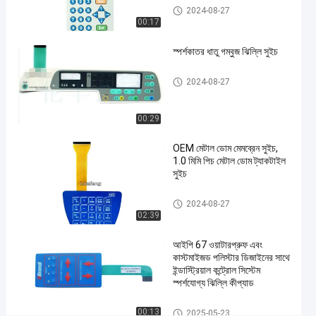
গম্বুজ
ধাতু গম্বুজ ঝিল্লি সুইচ
2024-08-27
ঝিল্লি
00:17
সুইচ
স্পর্শকাতর ধাতু গম্বুজ ঝিল্লি সুইচ
ধাতু
এখন চ্যাট করুন
2025-
26
গম্বুজ
ধাতু গম্বুজ ঝিল্লি সুইচ
2024-08-27
ঝিল্লি
03-12
ভিউ
শেয়ার করুন
সুইচ
00:29
#
3M468
OEM মেটাল ডোম মেমব্রেন সুইচ,
মেটাল
1.0 মিমি পিচ মেটাল ডোম ট্যাকটাইল
সুইচ
ডোম
মেমব্রেন
ধাতু গম্বুজ ঝিল্লি সুইচ
2024-08-27
সুইচ
02:39
#
এমবসড
আইপি 67 ওয়াটারপ্রুফ এবং
বোতাম
কাস্টমাইজড পলিস্টার ডিজাইনের সাথে
ইন্ডাস্ট্রিয়াল কন্ট্রোল সিস্টেম
মেমব্রেন
স্পর্শযোগ্য ঝিল্লি কীপ্যাড
পুশ
বোতাম
ধাতু গম্বুজ ঝিল্লি সুইচ
00:13
2025-05-23