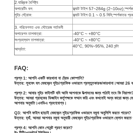
2.যান্ত্রিক বৈশিষ্ট্য
অপারেটিং বল:
ফ্ল্যাট টাইপ 57~284g (2~10oz);স্পর
সুইচ স্ট্রোক:
ফ্ল্যাট টাইপ 0.1 ~ 0.5 মিমি;স্পর্শকাতর প
3. পরিবেশগত এবং স্টোরেজ শর্তাবলী
অপারেশন তাপমাত্রা:
-40°C ~ +80°C
সংগ্রহস্থল তাপমাত্রা:
-40°C ~ +80°C
40°C, 90%~95%, 240 ঘন্টা
আর্দ্রতা:
FAQ:
প্রশ্ন 1: আপনি একটি কারখানা বা ট্রেড কোম্পানি?
উত্তর: লুনফেং হল মেমব্রেন সুইচ/গ্রাফিক ওভারলে প্রস্তুতকারক/কারখানা।আমরা 
প্রশ্ন 2: আমার সুইচ ফাইলটি যদি আমি আপনাকে উত্পাদনের জন্য পাঠাই তবে কি নিরাপদ
উত্তর: আমরা গ্রাহকের ডিজাইন কর্তৃপক্ষকে সম্মান করি এবং কখনোই অন্য কারো জন্য মে
আপনার অনুমতি।এনডিএ গ্রহণযোগ্য।
Q3: আপনি ফাইল ছাড়াই মেমব্রেন সুইচ/গ্রাফিক ওভারলে নমুনা অনুলিপি করতে পারেন?
উত্তর: হ্যাঁ, আমরা আপনার নমুনা অনুযায়ী মেমব্রেন সুইচ/গ্রাফিক ওভারলে ক্লোন করতে
প্রশ্ন 4: আপনি কোন পেমেন্ট গ্রহণ করেন?
উঃ টিটি/ওয়েস্টার্ন ইউনিয়ন।