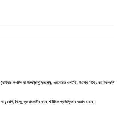
িং (ফাইবার অপটিক বা ইলেক্ট্রোলুমিনেসেন্ট), এমবেডেড এলইডি, ইএসডি শিল্ডিং সহ বিকল্পগুলি
আয়ু বেশি, কিন্তু ব্যবহারকারীর কাছে শারীরিক প্রতিক্রিয়ার অভাব রয়েছে।