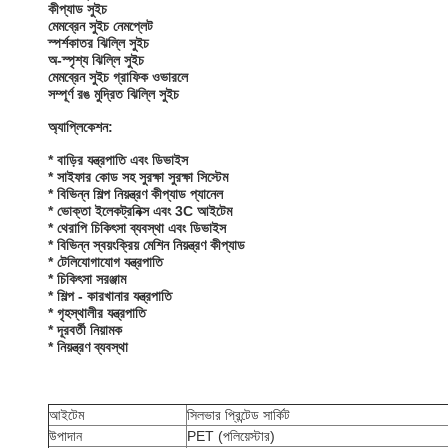
কীপ্যাড সুইচ
মেমব্রেন সুইচ নেমপ্লেট
স্পর্শকাতর ঝিল্লি সুইচ
অ-স্পৃশ্য ঝিল্লি সুইচ
মেমব্রেন সুইচ গ্রাফিক ওভারলে
সম্পূর্ণ রঙ মুদ্রিত ঝিল্লি সুইচ
অ্যাপ্লিকেশন:
* বাড়ির যন্ত্রপাতি এবং ডিভাইস
* সাইফার কোড সহ সুরক্ষা সুরক্ষা সিস্টেম
* বিভিন্ন শিল্প নিয়ন্ত্রণ কীপ্যাড প্যানেল
* ভোক্তা ইলেকট্রনিক্স এবং 3C আইটেম
* থেরাপি চিকিৎসা ব্যবস্থা এবং ডিভাইস
* বিভিন্ন স্বয়ংক্রিয় মেশিন নিয়ন্ত্রণ কীপ্যাড
* টেলিযোগাযোগ যন্ত্রপাতি
* চিকিৎসা সরঞ্জাম
* শিল্প - কারখানার যন্ত্রপাতি
* গৃহস্থালীর যন্ত্রপাতি
* দূরবর্তী নিয়ামক
* নিয়ন্ত্রণ ব্যবস্থা
আইটেম
সিলভার প্রিন্টেড সার্কিট
উপাদান
PET (পলিয়েস্টার)