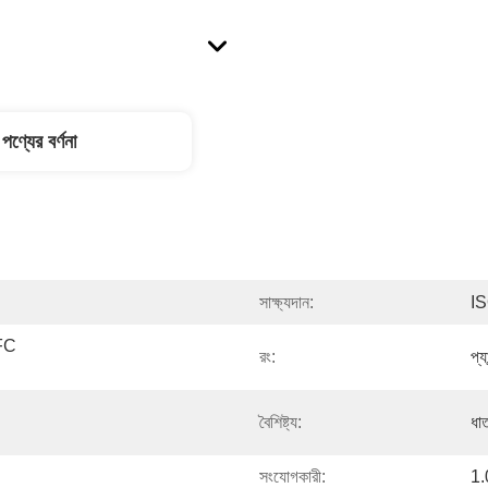
পণ্যের বর্ণনা
সাক্ষ্যদান:
I
FC 
রং:
প্
বৈশিষ্ট্য:
ধাত
সংযোগকারী:
1.