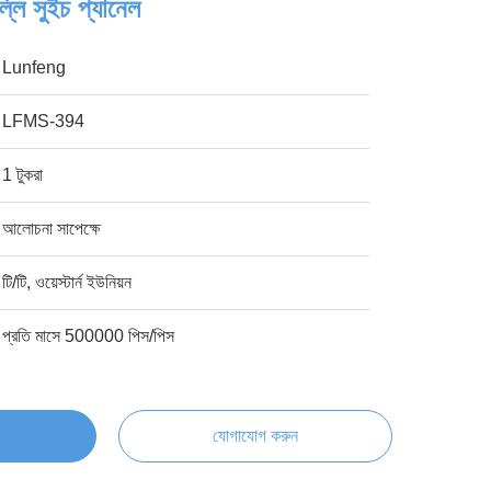
্লি সুইচ প্যানেল
Lunfeng
LFMS-394
1 টুকরা
আলোচনা সাপেক্ষে
টি/টি, ওয়েস্টার্ন ইউনিয়ন
প্রতি মাসে 500000 পিস/পিস
যোগাযোগ করুন