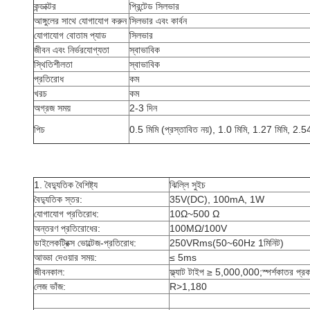
কন্ডাক্টর
প্রিন্টেড সিলভার
আঙ্গুলের সাথে যোগাযোগ করুন
সিলভার এবং কার্বন
যোগাযোগ বোতাম প্যাড
সিলভার
জীবন এবং নির্ভরযোগ্যতা
স্বাভাবিক
স্থিতিশীলতা
স্বাভাবিক
প্রতিরোধ
কম
খরচ
কম
অগ্রজ সময়
2-3 দিন
পিচ
0.5 মিমি (প্রস্তাবিত নয়), 1.0 মিমি, 1.27 মিমি, 2.54
1. বৈদ্যুতিক বৈশিষ্ট্য
ঝিল্লি সুইচ
বৈদ্যুতিক স্তর:
35V(DC), 100mA, 1W
যোগাযোগ প্রতিরোধ:
10Ω~500 Ω
অন্তরণ প্রতিরোধের:
100MΩ/100V
ডাইলেকট্রিক্স ভোল্টেজ-প্রতিরোধ:
250VRms(50~60Hz 1মিনিট)
আড্ডা দেওয়ার সময়:
≤ 5ms
জীবনকাল:
ফ্ল্যাট টাইপ ≥ 5,000,000;স্পর্শকাতর প
লেজ ভাঁজ:
R>1,180