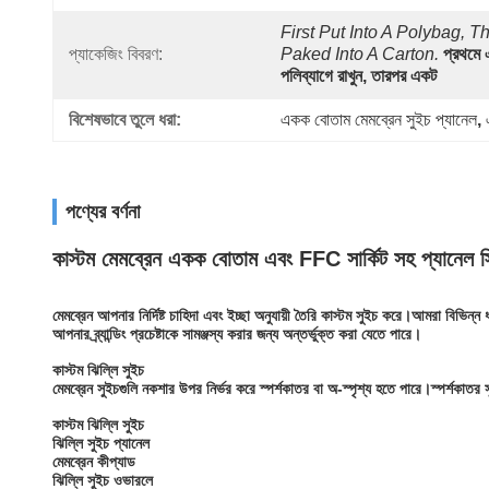
First Put Into A Polybag, Th
প্যাকেজিং বিবরণ:
Paked Into A Carton.
প্রথমে 
পলিব্যাগে রাখুন, তারপর একট
বিশেষভাবে তুলে ধরা:
একক বোতাম মেমব্রেন সুইচ প্যানেল
, 
পণ্যের বর্ণনা
কাস্টম মেমব্রেন একক বোতাম এবং FFC সার্কিট সহ প্যানেল স্
মেমব্রেন আপনার নির্দিষ্ট চাহিদা এবং ইচ্ছা অনুযায়ী তৈরি কাস্টম সুইচ করে।আমরা বিভিন্ন
আপনার ব্র্যান্ডিং প্রচেষ্টাকে সামঞ্জস্য করার জন্য অন্তর্ভুক্ত করা যেতে পারে।
কাস্টম ঝিল্লি সুইচ
মেমব্রেন সুইচগুলি নকশার উপর নির্ভর করে স্পর্শকাতর বা অ-স্পৃশ্য হতে পারে।স্পর্শকাতর
কাস্টম ঝিল্লি সুইচ
ঝিল্লি সুইচ প্যানেল
মেমব্রেন কীপ্যাড
ঝিল্লি সুইচ ওভারলে