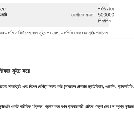
en 
প্রতি মাসে 
একটি 
যোগানের ক্ষমতা:
500000 
পিস/পিস
এফএফসি সার্কিট মেমব্রেন সুইচ প্যানেল
, 
এফপিসি মেমব্রেন সুইচ প্যানেল
টিকার সুইচ করে
 ধরনের সাবস্ট্রেট এবং বিশেষ বৈশিষ্ট্য অফার করি (সারফেস টেক্সচার ম্যাটেরিয়াল, এমবসিং, ব্যাকলাইট
 সুইচগুলি একটি শারীরিক "ক্লিক" প্রদান করে যখন ব্যবহারকারী এটিকে ধাক্কা দেয়।অ-স্পৃশ্য সুইচের 