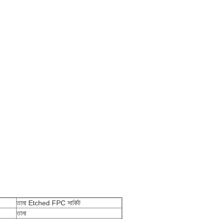
তামা Etched FPC সার্কিট
তামা