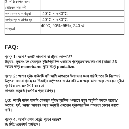
3. পরিবেশগত এবং
স্টোরেজ শর্তাবলী
অপারেশন তাপমাত্রা:
-40°C ~ +80°C
সংগ্রহস্থল তাপমাত্রা:
-40°C ~ +80°C
40°C, 90%~95%, 240 ঘন্টা
আর্দ্রতা:
FAQ:
প্রশ্ন 1: আপনি একটি কারখানা বা ট্রেড কোম্পানি?
উত্তর: লুনফেং হল মেমব্রেন সুইচ/গ্রাফিক ওভারলে প্রস্তুতকারক/কারখানা।আমরা 26
বছরের জন্য memrbane সুইচ মধ্যে pecialize.
প্রশ্ন 2: আমার সুইচ ফাইলটি যদি আমি আপনাকে উত্পাদনের জন্য পাঠাই তবে কি নিরাপদ?
উত্তর: আমরা গ্রাহকের ডিজাইন কর্তৃপক্ষকে সম্মান করি এবং অন্য কারো জন্য মেমব্রেন সুইচ/
গ্রাফিক ওভারলে তৈরি করব না
আপনার অনুমতি।এনডিএ গ্রহণযোগ্য।
Q3: আপনি ফাইল ছাড়াই মেমব্রেন সুইচ/গ্রাফিক ওভারলে নমুনা অনুলিপি করতে পারেন?
উত্তর: হ্যাঁ, আমরা আপনার নমুনা অনুযায়ী মেমব্রেন সুইচ/গ্রাফিক ওভারলে ক্লোন করতে
পারি।
প্রশ্ন 4: আপনি কোন পেমেন্ট গ্রহণ করেন?
উঃ টিটি/ওয়েস্টার্ন ইউনিয়ন।