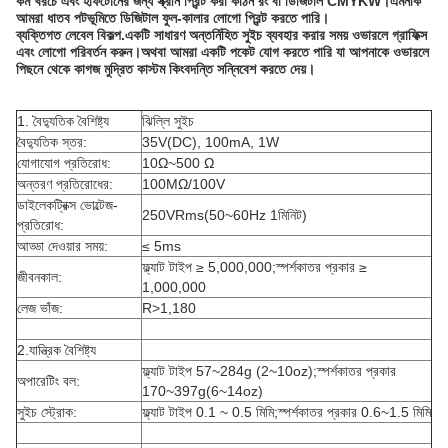
কম খরচে এবং হাফটোনের জন্য স্ক্রীন প্রিন্ট করা কঠিন রং বা ডিজিটাল CMYKW।এমনকি
আমরা ধাতব পটভূমিতে ডিজিটাল ফুল-কালার লোগো প্রিন্ট করতে পারি।
ব্যক্তিগত লেবেল বিকল্প.একটি সাধারণ অন্তর্নিহিত সুইচ ব্যবহার করার সময় ওভারলে গ্রাফিক্স
এবং লোগো পরিবর্তন করুন।অথবা আমরা একটি পকেট যোগ করতে পারি যা আপনাকে ওভারলে
পিছনে থেকে কাগজ মুদ্রিত কাস্টম কিংবদন্তি সন্নিবেশ করতে দেয়।
1. বৈদ্যুতিক বৈশিষ্ট্য
ঝিল্লি সুইচ
বৈদ্যুতিক স্তর:
35V(DC), 100mA, 1W
যোগাযোগ প্রতিরোধ:
10Ω~500 Ω
অন্তরণ প্রতিরোধের:
100MΩ/100V
ডাইলেকট্রিক্স ভোল্টেজ-
250VRms(50~60Hz 1মিনিট)
প্রতিরোধ:
আড্ডা দেওয়ার সময়:
≤ 5ms
ফ্ল্যাট টাইপ ≥ 5,000,000;স্পর্শকাতর প্রকার ≥
জীবনকাল:
1,000,000
লেজ ভাঁজ:
R>1,180
2.যান্ত্রিক বৈশিষ্ট্য
ফ্ল্যাট টাইপ 57~284g (2~10oz);স্পর্শকাতর প্রকার
অপারেটিং বল:
170~397g(6~14oz)
সুইচ স্ট্রোক:
ফ্ল্যাট টাইপ 0.1 ~ 0.5 মিমি;স্পর্শকাতর প্রকার 0.6~1.5 মিমি