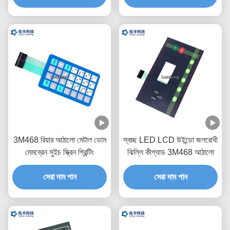
3M468 রিয়ার আঠালো মেটাল ডোম
স্বচ্ছ LED LCD উইন্ডো জলরোধী
মেমব্রেন সুইচ স্ক্রিন প্রিন্টিং
ঝিল্লি কীপ্যাড 3M468 আঠালো
সেরা দাম পান
সেরা দাম পান