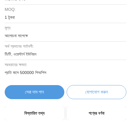
MOQ:
1 টুকরা
মূল্য:
আলোচনা সাপেক্ষে
অর্থ প্রদানের শর্তাবলী:
টি/টি, ওয়েস্টার্ন ইউনিয়ন
সরবরাহের ক্ষমতা:
প্রতি মাসে 500000 পিস/পিস
সেরা দাম পান
যোগাযোগ করুন
বিস্তারিত তথ্য
পণ্যের বর্ণনা