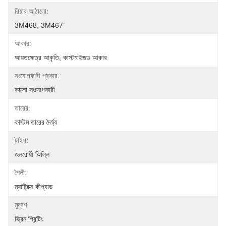
রিয়ার আঠালো:
3M468, 3M467
আকার:
আয়তক্ষেত্র আকৃতি, কাস্টমাইজড আকার
সংযোগকারী প্রকার:
কালো সংযোগকারী
তারের:
কাস্টম তারের দৈর্ঘ্য
টাইপ:
জলরোধী ঝিল্লি
শৈলী:
ম্যাট্রিক্স কীপ্যাড
মুদ্রণ:
স্ক্রিন প্রিন্টিং