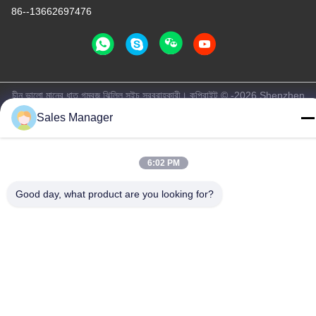
86--13662697476
চীন ভালো মানের ধাতু গম্বুজ ঝিল্লি সুইচ সরবরাহকারী। কপিরাইট © -2026 Shenzhen
Lunfeng Technology Co., Ltd সমস্ত অধিকার সংরক্ষিত।
Sales Manager
গোপনীয়তা নীতি
|
সাইট ম্যাপ
6:02 PM
Good day, what product are you looking for?