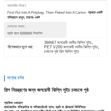
প্যাকেজিং বিবরণ:
First Put Into A Polybag, Then Paked Into A Carton.
প্রথমে একটি 
পলিব্যাগে রাখুন, তারপর একট
যোগানের ক্ষমতা:
প্রতি মাসে 500000 পিস/পিস
3M467 জলরোধী নমনীয় ঝিল্লি সুইচ
, 
বিশেষভাবে তুলে ধরা:
PET V200 জলরোধী নমনীয় ঝিল্লি সুইচ
, 
চকচকে পৃষ্ঠ শিল্প ঝিল্লি সুইচ
পণ্যের বর্ণনা
শিল্প নিয়ন্ত্রণের জন্য জলরোধী ঝিল্লি সুইচ চকচকে পৃষ্ঠ
গ্রাফিক ওভারলে
হার্ডকোটেড পলিয়েস্টার বা পলিকার্বোনেট গ্লস, ম্যাট বা টেক্সচার্ড ফিনিশিংয়ে