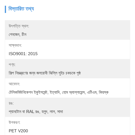
বিস্তারিত তথ্য
উৎপত্তি স্থল:
শেনজেন, চীন
সাক্ষ্যদান:
ISO9001: 2015
পণ্য:
শিল্প নিয়ন্ত্রণের জন্য জলরোধী ঝিল্লি সুইচ চকচকে পৃষ্ঠ
আবেদন:
টেলিকমিউনিকেশন ইকুইপমেন্ট, ইত্যাদি, হোম অ্যাপ্লায়েন্স, এটিএম, কিয়স্ক
রঙ:
প্যানটোন বা RAL রঙ, হলুদ, লাল, সাদা
উপকরণ:
PET V200