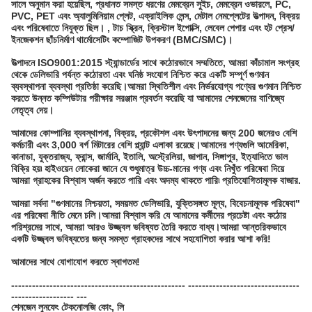
সালে অনুমান করা হয়েছিল, প্রধানত সমস্ত ধরণের মেমব্রেন সুইচ, মেমব্রেন ওভারলে, PC,
PVC, PET এবং অ্যালুমিনিয়াম প্লেট, এক্রাইলিক লেন্স, মেটাল নেমপ্লেটের উত্পাদন, বিক্রয়
এবং পরিষেবাতে নিযুক্ত ছিল। , টাচ স্ক্রিন, ক্রিস্টাল ইপোক্সি, লেবেল পেপার এবং হট প্রেস/
ইনজেকশন ছাঁচনির্মাণ থার্মোসেটিং কম্পোজিট উপকরণ (BMC/SMC)।
উত্পাদনে ISO9001:2015 স্ট্যান্ডার্ডের সাথে কঠোরভাবে সম্মতিতে, আমরা কাঁচামাল সংগ্রহ
থেকে ডেলিভারি পর্যন্ত কঠোরতা এবং ঘনিষ্ঠ সংযোগ নিশ্চিত করে একটি সম্পূর্ণ গুণমান
ব্যবস্থাপনা ব্যবস্থা প্রতিষ্ঠা করেছি।আমরা স্থিতিশীল এবং নির্ভরযোগ্য পণ্যের গুণমান নিশ্চিত
করতে উন্নত কম্পিউটার পরীক্ষার সরঞ্জাম প্রবর্তন করেছি যা আমাদের শেনজেনের বাণিজ্যে
নেতৃত্ব দেয়।
আমাদের কোম্পানির ব্যবস্থাপনা, বিক্রয়, প্রকৌশল এবং উৎপাদনের জন্য 200 জনেরও বেশি
কর্মচারী এবং 3,000 বর্গ মিটারের বেশি প্ল্যান্ট এলাকা রয়েছে।আমাদের পণ্যগুলি আমেরিকা,
কানাডা, যুক্তরাজ্য, ফ্রান্স, জার্মানি, ইতালি, অস্ট্রেলিয়া, জাপান, সিঙ্গাপুর, ইত্যাদিতে ভাল
বিক্রি হয়৷ হাইওয়েন লোকেরা জানে যে শুধুমাত্র উচ্চ-মানের পণ্য এবং নিখুঁত পরিষেবা দিয়ে
আমরা গ্রাহকের বিশ্বাস অর্জন করতে পারি এবং অদম্য থাকতে পারি৷ প্রতিযোগিতামূলক বাজার.
আমরা সর্বদা "গুণমানের নিশ্চয়তা, সময়মত ডেলিভারি, যুক্তিসঙ্গত মূল্য, বিবেচনামূলক পরিষেবা"
এর পরিষেবা নীতি মেনে চলি।আমরা বিশ্বাস করি যে আমাদের কর্মীদের প্রচেষ্টা এবং কঠোর
পরিশ্রমের সাথে, আমরা আরও উজ্জ্বল ভবিষ্যত তৈরি করতে বাধ্য।আমরা আন্তরিকভাবে
একটি উজ্জ্বল ভবিষ্যতের জন্য সমস্ত গ্রাহকদের সাথে সহযোগিতা করার আশা করি!
আমাদের সাথে যোগাযোগ করতে স্বাগতম!
-------------------------------------------------- --------------------------------
------------------ ---
শেনজেন লুনফেং টেকনোলজি কোং, লি