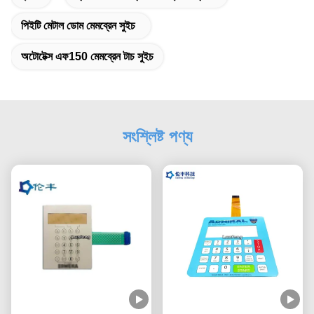
পিইটি মেটাল ডোম মেমব্রেন সুইচ
অটোটেক্স এফ150 মেমব্রেন টাচ সুইচ
সংশ্লিষ্ট পণ্য