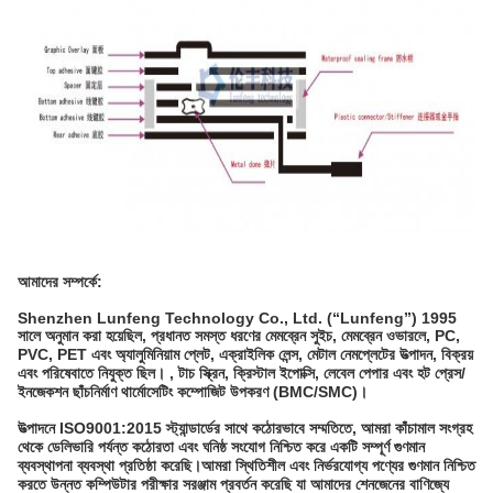
আমাদের সম্পর্কে:
Shenzhen Lunfeng Technology Co., Ltd. (“Lunfeng”) 1995
সালে অনুমান করা হয়েছিল, প্রধানত সমস্ত ধরণের মেমব্রেন সুইচ, মেমব্রেন ওভারলে, PC,
PVC, PET এবং অ্যালুমিনিয়াম প্লেট, এক্রাইলিক লেন্স, মেটাল নেমপ্লেটের উত্পাদন, বিক্রয়
এবং পরিষেবাতে নিযুক্ত ছিল। , টাচ স্ক্রিন, ক্রিস্টাল ইপোক্সি, লেবেল পেপার এবং হট প্রেস/
ইনজেকশন ছাঁচনির্মাণ থার্মোসেটিং কম্পোজিট উপকরণ (BMC/SMC)।
উত্পাদনে ISO9001:2015 স্ট্যান্ডার্ডের সাথে কঠোরভাবে সম্মতিতে, আমরা কাঁচামাল সংগ্রহ
থেকে ডেলিভারি পর্যন্ত কঠোরতা এবং ঘনিষ্ঠ সংযোগ নিশ্চিত করে একটি সম্পূর্ণ গুণমান
ব্যবস্থাপনা ব্যবস্থা প্রতিষ্ঠা করেছি।আমরা স্থিতিশীল এবং নির্ভরযোগ্য পণ্যের গুণমান নিশ্চিত
করতে উন্নত কম্পিউটার পরীক্ষার সরঞ্জাম প্রবর্তন করেছি যা আমাদের শেনজেনের বাণিজ্যে