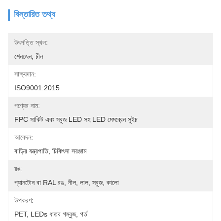
বিস্তারিত তথ্য
উৎপত্তি স্থল:
শেনজেন, চীন
সাক্ষ্যদান:
ISO9001:2015
পণ্যের নাম:
FPC সার্কিট এবং সবুজ LED সহ LED মেমব্রেন সুইচ
আবেদন:
বাড়ির যন্ত্রপাতি, চিকিৎসা সরঞ্জাম
রঙ:
প্যানটোন বা RAL রঙ, নীল, লাল, সবুজ, কালো
উপকরণ:
PET, LEDs ধাতব গম্বুজ, গর্ত