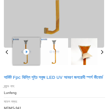
সার্কিট Fpc ঝিল্লি সুইচ সবুজ LED UV আবরণ জলরোধী স্পর্শ কীবোর্ড
ব্র্যান্ড নাম:
Lunfeng
মডেল নম্বর:
MDMS-941