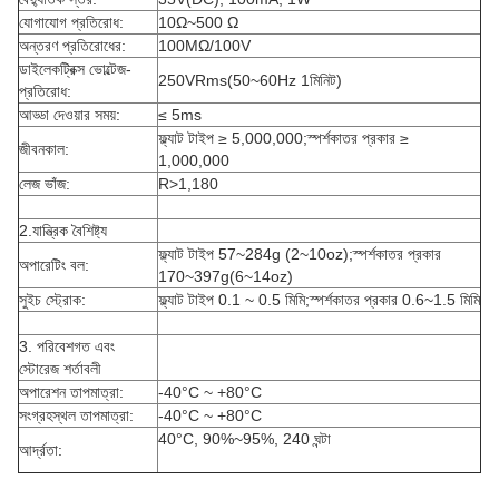
যোগাযোগ প্রতিরোধ:
10Ω~500 Ω
অন্তরণ প্রতিরোধের:
100MΩ/100V
ডাইলেকট্রিক্স ভোল্টেজ-
250VRms(50~60Hz 1মিনিট)
প্রতিরোধ:
আড্ডা দেওয়ার সময়:
≤ 5ms
ফ্ল্যাট টাইপ ≥ 5,000,000;স্পর্শকাতর প্রকার ≥
জীবনকাল:
1,000,000
লেজ ভাঁজ:
R>1,180
2.যান্ত্রিক বৈশিষ্ট্য
ফ্ল্যাট টাইপ 57~284g (2~10oz);স্পর্শকাতর প্রকার
অপারেটিং বল:
170~397g(6~14oz)
সুইচ স্ট্রোক:
ফ্ল্যাট টাইপ 0.1 ~ 0.5 মিমি;স্পর্শকাতর প্রকার 0.6~1.5 মিমি
3. পরিবেশগত এবং
স্টোরেজ শর্তাবলী
অপারেশন তাপমাত্রা:
-40°C ~ +80°C
সংগ্রহস্থল তাপমাত্রা:
-40°C ~ +80°C
40°C, 90%~95%, 240 ঘন্টা
আর্দ্রতা: