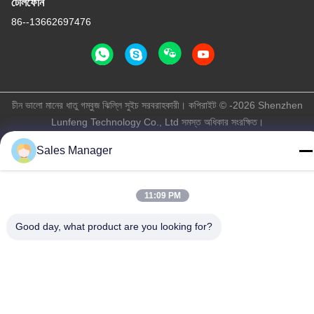
টেলিফোন
86--13662697476
চীন ভালো মানের ধাতু গম্বুজ ঝিল্লি সুইচ সরবরাহকারী। কপিরাইট © -2026 Shenzhen
Lunfeng Technology Co., Ltd সমস্ত অধিকার সংরক্ষিত।
গোপনীয়তা নীতি
|
সাইট ম্যাপ
Sales Manager
11:09 PM
Good day, what product are you looking for?