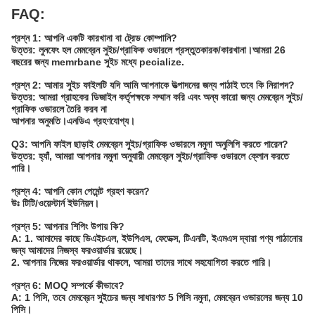
FAQ:
প্রশ্ন 1: আপনি একটি কারখানা বা ট্রেড কোম্পানি?
উত্তর: লুনফেং হল মেমব্রেন সুইচ/গ্রাফিক ওভারলে প্রস্তুতকারক/কারখানা।আমরা 26
বছরের জন্য memrbane সুইচ মধ্যে pecialize.
প্রশ্ন 2: আমার সুইচ ফাইলটি যদি আমি আপনাকে উত্পাদনের জন্য পাঠাই তবে কি নিরাপদ?
উত্তর: আমরা গ্রাহকের ডিজাইন কর্তৃপক্ষকে সম্মান করি এবং অন্য কারো জন্য মেমব্রেন সুইচ/
গ্রাফিক ওভারলে তৈরি করব না
আপনার অনুমতি।এনডিএ গ্রহণযোগ্য।
Q3: আপনি ফাইল ছাড়াই মেমব্রেন সুইচ/গ্রাফিক ওভারলে নমুনা অনুলিপি করতে পারেন?
উত্তর: হ্যাঁ, আমরা আপনার নমুনা অনুযায়ী মেমব্রেন সুইচ/গ্রাফিক ওভারলে ক্লোন করতে
পারি।
প্রশ্ন 4: আপনি কোন পেমেন্ট গ্রহণ করেন?
উঃ টিটি/ওয়েস্টার্ন ইউনিয়ন।
প্রশ্ন 5: আপনার শিপিং উপায় কি?
A: 1. আমাদের কাছে ডিএইচএল, ইউপিএস, ফেডেক্স, টিএনটি, ইএমএস দ্বারা পণ্য পাঠানোর
জন্য আমাদের নিজস্ব ফরওয়ার্ডার রয়েছে।
2. আপনার নিজের ফরওয়ার্ডার থাকলে, আমরা তাদের সাথে সহযোগিতা করতে পারি।
প্রশ্ন 6: MOQ সম্পর্কে কীভাবে?
A: 1 পিসি, তবে মেমব্রেন সুইচের জন্য সাধারণত 5 পিসি নমুনা, মেমব্রেন ওভারলের জন্য 10
পিসি।