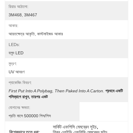
রিয়ার আঠালো:
3M468, 3M467
আকার:
আয়তক্ষেত্র আকৃতি, কাস্টমাইজড আকার
LEDs:
হলুদ LED
মুদ্রণ:
UV আবরণ
প্যাকেজিং বিবরণ:
First Put Into A Polybag, Then Paked Into A Carton.
প্রথমে একটি 
পলিব্যাগে রাখুন, তারপর একট
যোগানের ক্ষমতা:
প্রতি মাসে 500000 পিস/পিস
সার্কিট এফপিসি মেমব্রেন সুইচ
, 
বিশেষভাবে তুলে ধরা:
গ্রিন এলইডি এফপিসি মেমব্রেন সুইচ
, 