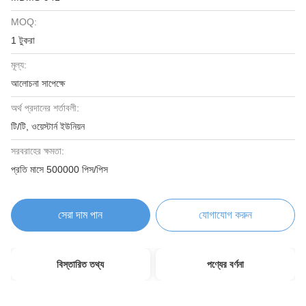
MOQ:
1 টুকরা
মূল্য:
আলোচনা সাপেক্ষে
অর্থ প্রদানের শর্তাবলী:
টি/টি, ওয়েস্টার্ন ইউনিয়ন
সরবরাহের ক্ষমতা:
প্রতি মাসে 500000 পিস/পিস
সেরা দাম পান
যোগাযোগ করুন
বিস্তারিত তথ্য
পণ্যের বর্ণনা