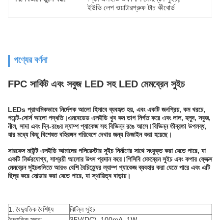
ইউভি লেপ ওয়াটারপ্রুফ টাচ কীবোর্ড
পণ্যের বর্ণনা
FPC সার্কিট এবং সবুজ LED সহ LED মেমব্রেন সুইচ
LEDs প্রাথমিকভাবে নির্দেশক আলো হিসাবে ব্যবহৃত হয়, এবং একটি জনপ্রিয়, কম খরচে,
পয়েন্ট-সোর্স আলো পদ্ধতি।এমবেডেড এলইডি খুব কম তাপ নির্গত করে এবং লাল, হলুদ, সবুজ,
নীল, সাদা এবং দ্বি-রঙের ল্যাম্প প্যাকেজ সহ বিভিন্ন রঙে আসে।বিভিন্ন তীব্রতা উপলব্ধ,
যার মধ্যে কিছু বিশেষত বহিরঙ্গন পরিবেশে দেখার জন্য ডিজাইন করা হয়েছে।
সারফেস মাউন্ট এলইডি আমাদের পলিয়েস্টার সুইচ নির্মাণের সাথে সংযুক্ত করা যেতে পারে, যা
একটি নির্ভরযোগ্য, সাশ্রয়ী আলোর উৎস প্রদান করে।পিসিবি মেমব্রেন সুইচ এবং কপার ফ্লেক্স
মেমব্রেন সুইচগুলিতে আরও বেশি বৈচিত্র্যের ল্যাম্প প্যাকেজ ব্যবহার করা যেতে পারে এবং এটি
ছিদ্র করে সোল্ডার করা যেতে পারে, যা স্থায়িত্ব বাড়ায়।
1. বৈদ্যুতিক বৈশিষ্ট্য
ঝিল্লি সুইচ
বৈদ্যুতিক স্তর:
35V(DC), 100mA, 1W