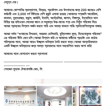
নেতৃত্ব দেয়।
আমাদের কোম্পানির ব্যবস্থাপনা, বিক্রয়, প্রকৌশল এবং উৎপাদনের জন্য 200 জনেরও বেশি
কর্মচারী এবং 3,000 বর্গ মিটারের বেশি প্ল্যান্ট এলাকা রয়েছে।আমাদের পণ্যগুলি আমেরিকা,
কানাডা, যুক্তরাজ্য, ফ্রান্স, জার্মানি, ইতালি, অস্ট্রেলিয়া, জাপান, সিঙ্গাপুর, ইত্যাদিতে ভাল
বিক্রি হয়৷ হাইওয়েন লোকেরা জানে যে শুধুমাত্র উচ্চ-মানের পণ্য এবং নিখুঁত পরিষেবা দিয়ে
আমরা গ্রাহকের বিশ্বাস অর্জন করতে পারি এবং অদম্য থাকতে পারি৷ প্রতিযোগিতামূলক বাজার.
আমরা সর্বদা "গুণমানের নিশ্চয়তা, সময়মত ডেলিভারি, যুক্তিসঙ্গত মূল্য, বিবেচনামূলক পরিষেবা"
এর পরিষেবা নীতি মেনে চলি।আমরা বিশ্বাস করি যে আমাদের কর্মীদের প্রচেষ্টা এবং কঠোর
পরিশ্রমের সাথে, আমরা আরও উজ্জ্বল ভবিষ্যত তৈরি করতে বাধ্য।আমরা আন্তরিকভাবে
একটি উজ্জ্বল ভবিষ্যতের জন্য সমস্ত গ্রাহকদের সাথে সহযোগিতা করার আশা করি!
আমাদের সাথে যোগাযোগ করতে স্বাগতম!
-------------------------------------------------- --------------------------------
------------------ ---
শেনজেন লুনফেং টেকনোলজি কোং, লি