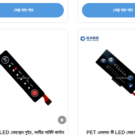
সেরা দাম পান
সেরা দাম পান
 LED মেমব্রেন সুইচ, নমনীয় সার্কিট কাস্টম
PET এমবসড কী LED মেমব্রেন