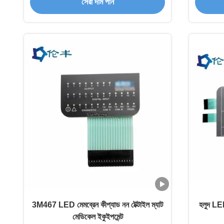
সেরা দাম পান
3M467 LED মেমব্রেন কীপ্যাড নন টেক্টাইল ম্যাট
হলুদ LED
মেডিকেল ইকুইপমেন্ট