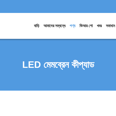
বাড়ি
আমাদের সম্বন্ধে
পণ্য
ভিআর শো
খবর
সমাধান
LED মেমব্রেন কীপ্যাড