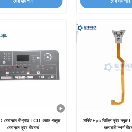
সেরা দাম পান
সেরা দাম পান
 মেমব্রেন কীপ্যাড LCD মেটাল গম্বুজ
সার্কিট Fpc ঝিল্লি সুইচ সব
মেমব্রেন সুইচ কীবোর্ড
জলরোধী স্পর্শ কীবো