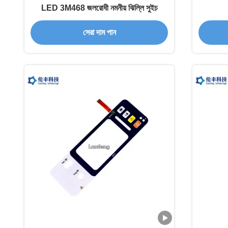
LED 3M468 জলরোধী নমনীয় ঝিল্লি সুইচ
সেরা দাম পান