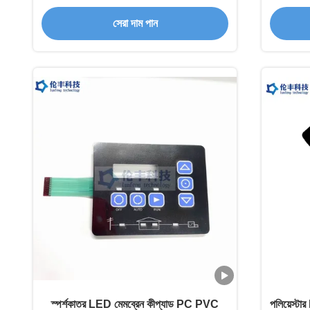
সেরা দাম পান
স্পর্শকাতর LED মেমব্রেন কীপ্যাড PC PVC
পলিয়েস্টার