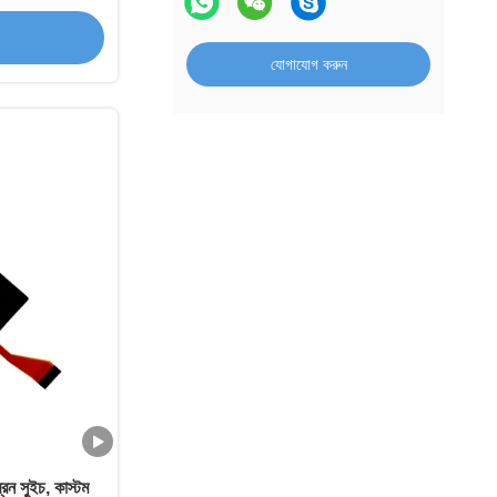
যোগাযোগ করুন
 সুইচ, কাস্টম